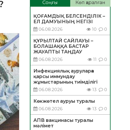
?
Соңғы
Көп қаралған
ҚОҒАМДЫҚ БЕЛСЕНДІЛІК –
ЕЛ ДАМУЫНЫҢ НЕГІЗІ
06.08.2026
10
0
ҚҰРЫЛТАЙ САЙЛАУЫ –
БОЛАШАҚҚА БАСТАР
ЖАУАПТЫ ТАҢДАУ
06.08.2026
11
0
Инфекциялық ауруларға
қарсы иммундау
жұмыстарының тиімділігі
06.08.2026
13
0
Көкжөтел ауруы туралы
06.08.2026
13
0
АПВ вакцинасы туралы
мәлімет