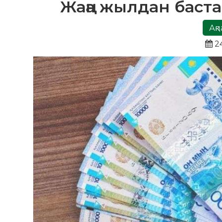
Жаңа жылдан баста
Ақп
24