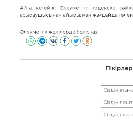
Айта кетейік, Әлеуметтік кодекске сәйк
асыраушысынан айырылған жағдайда төлене
Әлеуметтік желілерде бөлісіңіз:
Пікірлер