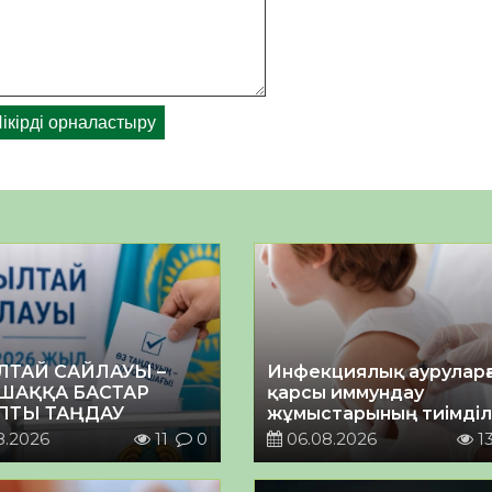
ЛТАЙ САЙЛАУЫ –
Инфекциялық ауруларғ
ШАҚҚА БАСТАР
қарсы иммундау
ПТЫ ТАҢДАУ
жұмыстарының тиімділі
8.2026
11
0
06.08.2026
1