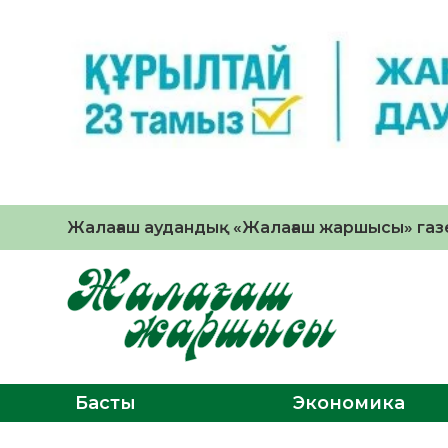
Жалағаш аудандық «Жалағаш жаршысы» газе
Басты
Экономика