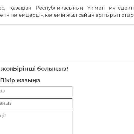
ес, Қазақстан Республикасының Үкіметі мүгедект
тін төлемдердің көлемін жыл сайын арттырып отыр
 жоқ. Бірінші болыңыз!
Пікір жазыңыз