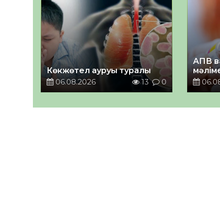
АПВ в
Көкжөтел ауруы туралы
мәлім
06.08.2026
13
0
06.0