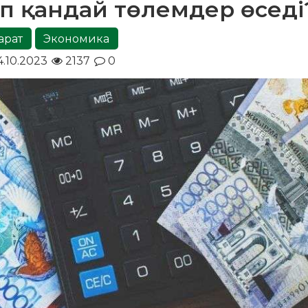
п қандай төлемдер өседі
арат
Экономика
.10.2023
2137
0