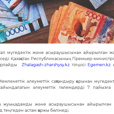
стап мүгедектік және асыраушысынан айырылған ж
өседі. Қазақстан Республикасының Премьер-министр
абарлайды
Zhalagash-zharshysy.kz
тілшісі
Egemen.kz
емлекеттік әлеуметтік сақтандыру қорынан мүгедек
йындалатын әлеуметтік төлемдерді 7 пайызға 
мыңға жуық адамды және асыраушысынан айырылған
д теңгеден астам қаржы бөлінеді.