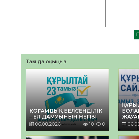
Тағы да оқыңыз:
ҚҰРЫ
ҚОҒАМДЫҚ БЕЛСЕНДІЛІК
БОЛА
– ЕЛ ДАМУЫНЫҢ НЕГІЗІ
ЖАУА
06.08.2026
10
0
06.0