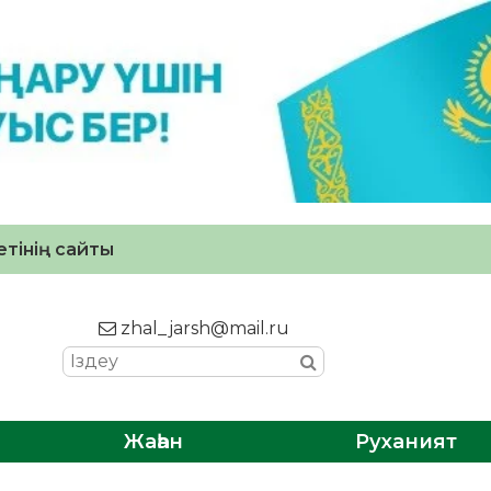
тінің сайты
zhal_jarsh@mail.ru
Жаһан
Руханият