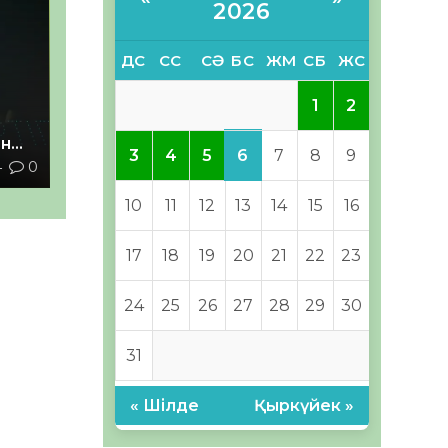
2026
ДС
СС
СӘ
БС
ЖМ
СБ
ЖС
1
2
ан
6
3
4
5
7
8
9
4
0
з
10
11
12
13
14
15
16
17
18
19
20
21
22
23
24
25
26
27
28
29
30
31
« Шілде
Қыркүйек »