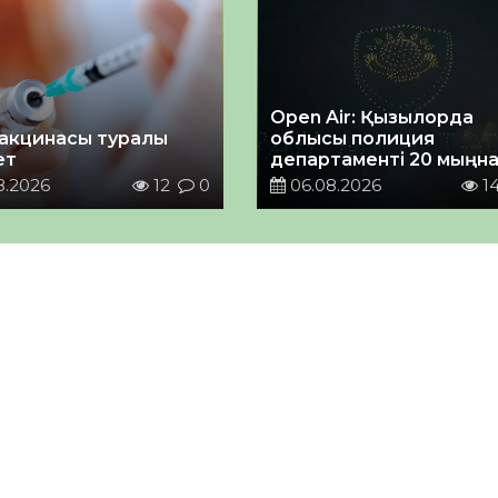
Open Air: Қызылорда
акцинасы туралы
облысы полиция
ет
департаменті 20 мыңн
астам көрерменнің
8.2026
12
0
06.08.2026
1
қауіпсіздігін қамтамасы
етті