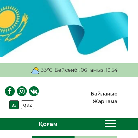
33°C
, Бейсенбі, 06 тамыз, 19:54
Байланыс
Жарнама
қаз
qaz
Қоғам