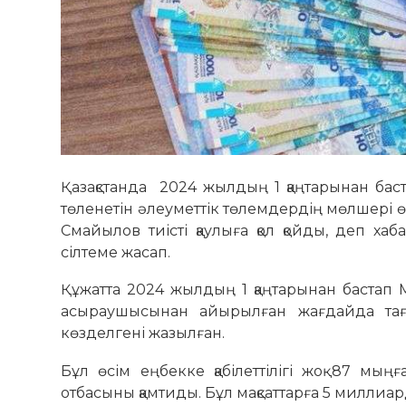
Қазақстанда 2024 жылдың 1 қаңтарынан ба
төленетін әлеуметтік төлемдердің мөлшері 
Смайылов тиісті қаулыға қол қойды, деп х
сілтеме жасап.
Құжатта 2024 жылдың 1 қаңтарынан бастап М
асыраушысынан айырылған жағдайда таға
көзделгені жазылған.
Бұл өсім еңбекке қабілеттілігі жоқ 87 
отбасыны қамтиды. Бұл мақсаттарға 5 миллиар