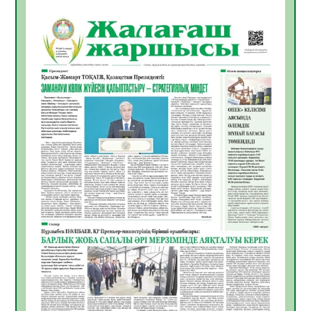
БАСТАР ЖАУАПТЫ ТАҢДАУ
06.08.2026
37
0
Инфекциялық ауруларға қарсы иммундау
жұмыстарының тиімділігі
06.08.2026
39
0
Көкжөтел ауруы туралы
06.08.2026
35
0
АПВ вакцинасы туралы мәлімет
06.08.2026
35
0
Open Air: Қызылорда облысы полиция
департаменті 20 мыңнан астам
көрерменнің қауіпсіздігін қамтамасыз етті
06.08.2026
47
0
ҚЫЗЫЛОРДАДА «САНАЛЫ ҰРПАҚ –
ЖАРҚЫН БОЛАШАҚ» АТТЫ КЕҢЕЙТІЛГЕН
МӘЖІЛІС ӨТТІ