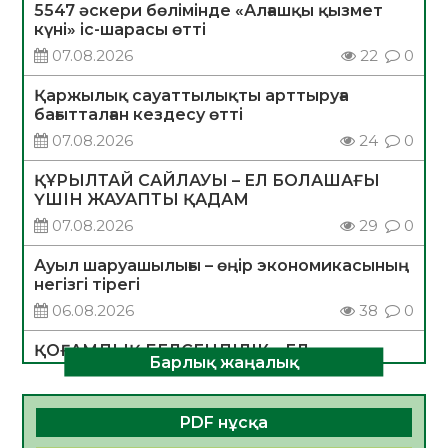
5547 әскери бөлімінде «Алғашқы қызмет
күні» іс-шарасы өтті
07.08.2026
22
0
Қаржылық сауаттылықты арттыруға
бағытталған кездесу өтті
07.08.2026
24
0
ҚҰРЫЛТАЙ САЙЛАУЫ – ЕЛ БОЛАШАҒЫ
ҮШІН ЖАУАПТЫ ҚАДАМ
07.08.2026
29
0
Ауыл шаруашылығы – өңір экономикасының
негізгі тірегі
06.08.2026
38
0
ҚОҒАМДЫҚ БЕЛСЕНДІЛІК – ЕЛ
Барлық жаңалық
ДАМУЫНЫҢ НЕГІЗІ
06.08.2026
35
0
PDF нұсқа
ҚҰРЫЛТАЙ САЙЛАУЫ – БОЛАШАҚҚА