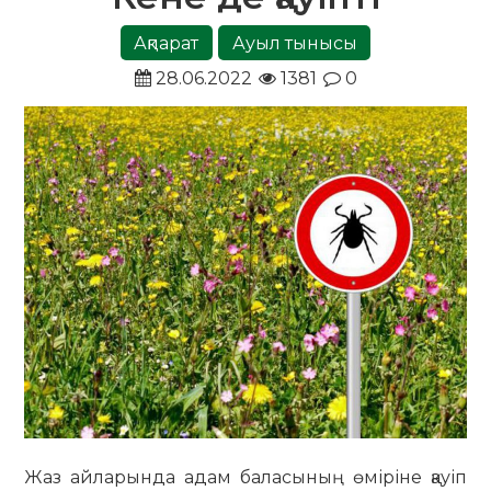
Ақпарат
Ауыл тынысы
28.06.2022
1381
0
Жаз айларында адам баласының өміріне қауіп