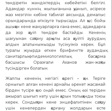
төндіретін жәндіктердің көбейетіні белгілі.
Адамдар күннің жылығанына қуанып, әсіресе
жаз мезгілін көбіне табиғат аясында, демалыс
орындарында өткізуге тырысады. Ал қыс бойы
ашыққан кене жануарларға ғана емес, адамдарға
да зор қауіп төндіре бастайды. Кененің
шағуынан сақтану арқылы аса қауіпті аурудың
алдын алатынымызды түсінуіміз керек. Бұл
туралы жуырда өткен брифингте аудандық
санитарлық-эпидемиологиялық басқарма
басшысы Оразғали Аханов жан-жақты
түсіндірген болатын.
Жалпы кененің негізгі қорегі – қан. Теріге
орнығып алған кенені арнайы әрекет жасамай
бірден түсіре қою оңай емес. Оның өзі теріден
ажырап шығып кету үшін қарын толыққанды тоюы
ке­рек. Сондықтан кене энцефалитінен сақтау
үшін кенелерден қорғану жол­дарын есте