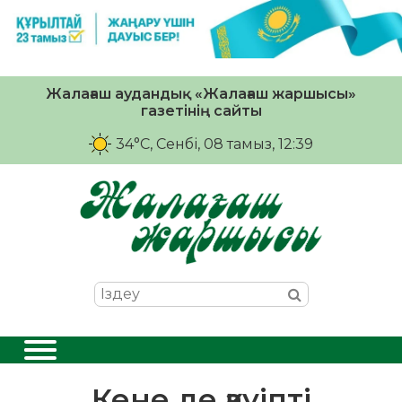
Жалағаш аудандық «Жалағаш жаршысы»
газетінің сайты
34°C
, Сенбі, 08 тамыз, 12:39
Кене де қауіпті