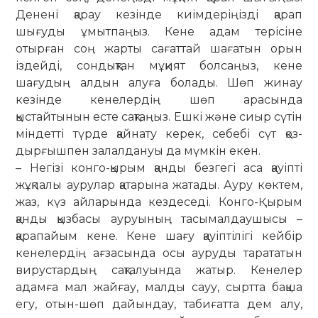
Денені қарау кезінде киім­де­­ріңізді қарап
шығуды ұмытпаңыз. Кене адам терісіне
отырған соң жарты са­­ғаттай шағатын орын
іздейді, сон­дықтан мұқият болсаңыз, кене
шағудың алдын алуға болады. Шөп жинау
кезінде кенелердің шөп арасында
қыстайтынын есте сақтаңыз. Ешкі және сиыр сүтін
мін­детті түрде қайнату керек, себебі сүт қоз­
дырғышпен залалдануы да мүмкін екен.
– Негізі конго-қырым қанды безгегі аса қауіпті
жұқпалы аурулар қатарына жатады. Ауру көктем,
жаз, күз айларында кездеседі. Конго-Қырым
қанды қызбасы ауруының тасы­мал­дау­шысы –
қарапайым кене. Кене шағу қауіптілігі кейбір
кенелердің ағзасында осы ауруды тарататын
ви­рустардың сақталуында жатыр. Кенелер
адамға мал жайғау, малды сауу, сыртта бақша
егу, отын-шөп дайындау, табиғатта дем алу,