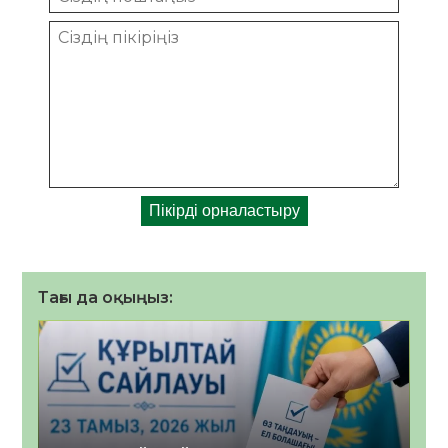
Тағы да оқыңыз: