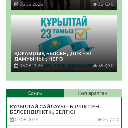
06.08.2026
38
0
ҚОҒАМДЫҚ БЕЛСЕНДІЛІК – ЕЛ
ДАМУЫНЫҢ НЕГІЗІ
06.08.2026
35
0
Соңғы
Көп қаралған
ҚҰРЫЛТАЙ САЙЛАУЫ – БІРЛІК ПЕН
БЕЛСЕНДІЛІКТІҢ БЕЛГІСІ
07.08.2026
25
0