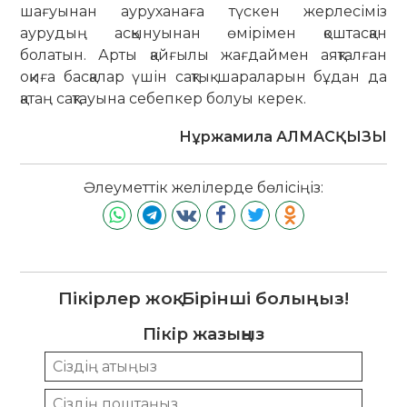
шағуынан ауруханаға түскен жерлесіміз
аурудың асқынуынан өмі­рімен қоштасқан
болатын. Арты қай­ғылы жағдаймен аяқталған
оқиға бас­қалар үшін сақтық шараларын бұдан да
қатаң сақтауына себепкер болуы керек.
Нұржамила АЛМАСҚЫЗЫ
Әлеуметтік желілерде бөлісіңіз:
Пікірлер жоқ. Бірінші болыңыз!
Пікір жазыңыз