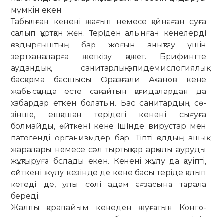
мүмкін екен.
Табылған кенені жағып немесе қайнаған суға
салып құртқан жөн. Теріден алынған кенелерді
қоздырғыштың бар жоғын анықтау үшін
зертханаларға жеткізу қажет. Бри­фингте
аудандық санитарлық-эпиде­миологиялық
басқарма басшысы Ораз­ғали Аханов кене
жабысқанда есте сақтайтын қағидалардан да
хабардар еткен болатын. Бас санитардың сө­
зінше, ешқашан терідегі кенені сығуға
болмайды, өйткені кене ішінде вирустар мен
патогенді организмдер бар. Тіпті қолдың ашық
жаралары немесе сәл тыртықтар арқылы ауруды
жұқтыруға болады екен. Кенені жұлу да қауіпті,
өйткені жұлу кезінде де кене басы теріде қалып
кетеді де, улы сөлі адам ағзасына тарала
береді.
Жалпы қарапайым кенеден жұға­тын Конго-