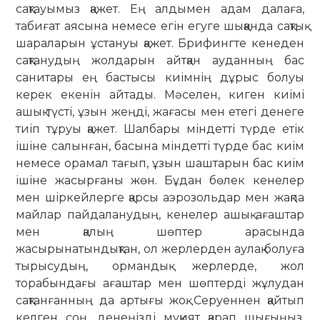
сақтауымыз қажет. Ең ал­дымен адам далаға,
табиғат аясына не­­месе егін егуге шыққанда сақтық
ша­раларын ұстануы қажет. Брифингте кенеден
сақтанудың жолдарын айтқан ауданның бас
санитары ең бастысы киімнің дұрыс болуы
керек екенін айтады. Мәселен, киген киімі
ашық түсті, ұзын жеңді, жа­ғасы мен етегі денеге
тиіп тұруы қа­жет. Шалбары міндетті түрде етік
іші­не салынған, басына міндетті түрде бас киім
немесе орамал тағып, ұзын шаш­тарын бас киім
ішіне жасырғаны жөн. Бұдан бөлек кенелер
мен шір­кей­лерге қарсы аэрозольдар мен жақпа
майлар пайдаланудың, кенелер ашық ағаштар
мен қалың шөптер арасында
жасырынатындықтан, ол жерлерден ау­­­лақ болуға
тырысудың, ормандық жер­­лерде, жол
торабындағы ағаштар мен шөптерді жұлудан
сақтанғанның да артығы жоқ. Серуеннен қайтып
келген соң, денеңізді мұқият қарап шы­ғыңыз.