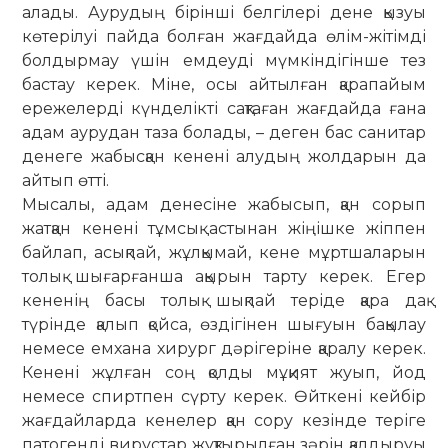
алады. Аурудың бірінші белгілері дене қызуы
көтерілуі пайда болған жағдайда өлім-жітімді
болдырмау үшін емдеуді мүмкіндігінше тез
бастау керек. Міне, осы айтылған қарапайым
ережелерді күнделікті сақтаған жағдайда ғана
адам аурудан таза болады, – деген бас санитар
денеге жабысқан кенені алудың жолдарын да
айтып өтті.
Мысалы, адам денесіне жабысып, қан сорып
жатқан кенені тұмсық ас­ты­нан жіңішке жіппен
байлап, асықпай, жұлқымай, кене мұртшаларын
толық шығарғанша ақырын тарту керек. Егер
кененің басы толық шықпай теріде қара дақ
түрінде қалып қойса, өздігінен шығуын бақылау
немесе емхана хирург дәрігеріне қаралу керек.
Кенені жұлған соң қолды мұқият жуып, йод
немесе спиртпен сүрту керек. Өйткені кейбір
жағдайларда кенелер қан сору кезінде теріге
патогенді вирустар жұқтырылған зәрін қалдыруы