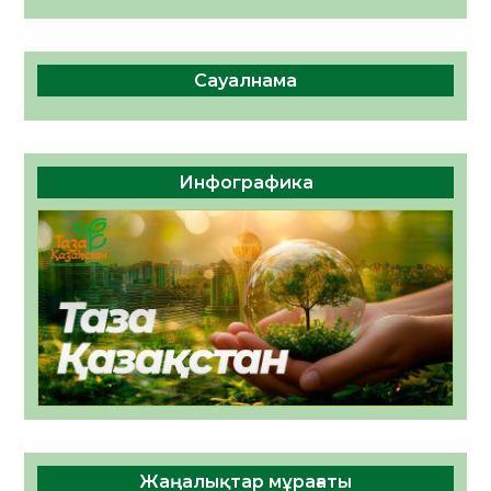
Сауалнама
Инфографика
Жаңалықтар мұрағаты