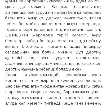
қырым геморрагиялық қыз­басының адам өмірін
қиюы да мүмкін. Басқарма басшысының
айтуынша, бұл аурудың негізгі белгісі науқастың
басы қатты ауырып, дел-сал күйге түсіп, тамаққа
тәбеті болмайды және дене қызуы көтеріледі.
Терісіне бөртпелер шығып, иньекция салған,
шымшыған жерлерде терісі көгеріп, ауру
белгілері пайда болады. Ағзаның қанды ұйыту
қабілеті бірте-бірте жоғалып, адам қансырау
салдарынан қаза болуы мүм­кін. Бұл дерттің
қауіптілігі сол, осы аурумен сырқаттанған
адамның қаны сау адамның денесіне тисе, осы
дерттің жұғуына себепші болады екен.
Қарап отырғанымыздай, қарапайым ғана
кененің өзі адам өміріне өте үлкен қауіп әкеледі.
Бас санитар қатаң түрде айтқан жоғарыдағы сақтық
шараларын сақтанып жүру, барлығымыз үшін
ден­саулығымызға келетін зиянның алдын
алуда көп көмегін тигізеді. Кеше ғана кененің