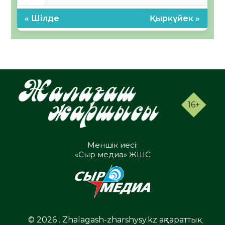
« Шілде
Қыркүйек »
16+
Меншік иесі:
«Сыр медиа» ЖШС
© 2026 . Zhalagash-zharshysy.kz ақпараттық