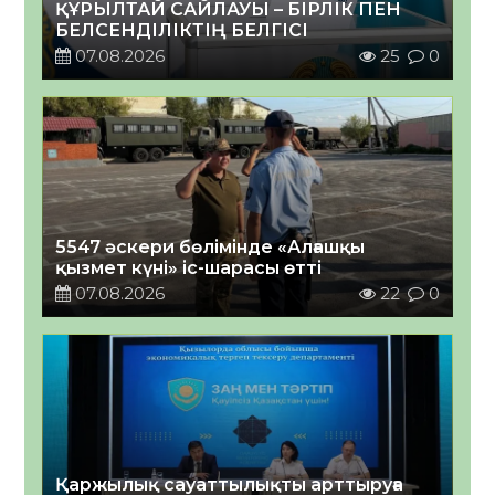
ҚҰРЫЛТАЙ САЙЛАУЫ – БІРЛІК ПЕН
БЕЛСЕНДІЛІКТІҢ БЕЛГІСІ
07.08.2026
25
0
5547 әскери бөлімінде «Алғашқы
қызмет күні» іс-шарасы өтті
07.08.2026
22
0
Қаржылық сауаттылықты арттыруға