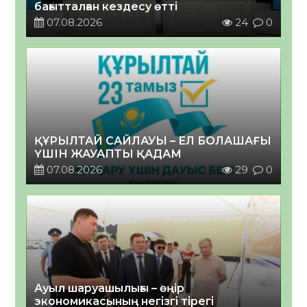
бағытталған кездесу өтті
07.08.2026
24
0
ҚҰРЫЛТАЙ САЙЛАУЫ – ЕЛ БОЛАШАҒЫ
ҮШІН ЖАУАПТЫ ҚАДАМ
07.08.2026
29
0
Ауыл шаруашылығы – өңір
экономикасының негізгі тірегі