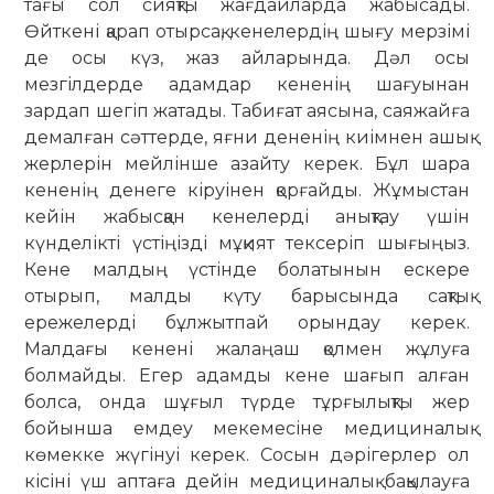
тағы сол сияқты жағдайларда жабысады.
Өйткені қарап отырсақ, кенелердің шығу мерзімі
де осы күз, жаз айларында. Дәл осы
мезгілдерде адамдар кененің шағуынан
зардап шегіп жатады. Табиғат аясына, саяжайға
де­малған сәттерде, яғни дененің киімнен ашық
жерлерін мейлінше азайту ке­рек. Бұл шара
кененің денеге кіруінен қорғайды. Жұмыстан
кейін жабысқан кенелерді анықтау үшін
күнделікті үс­тіңізді мұқият тексеріп шығыңыз.
Кене малдың үстінде болатынын ескере
отырып, малды күту барысында сақтық
ережелерді бұлжытпай орындау керек.
Малдағы кенені жалаңаш қолмен жұ­луға
болмайды. Егер адамды кене шағып алған
болса, онда шұғыл түрде тұрғылықты жер
бойынша емдеу ме­кемесіне медициналық
көмекке жүгінуі керек. Сосын дәрігерлер ол
кісіні үш аптаға дейін медициналық бақылауға