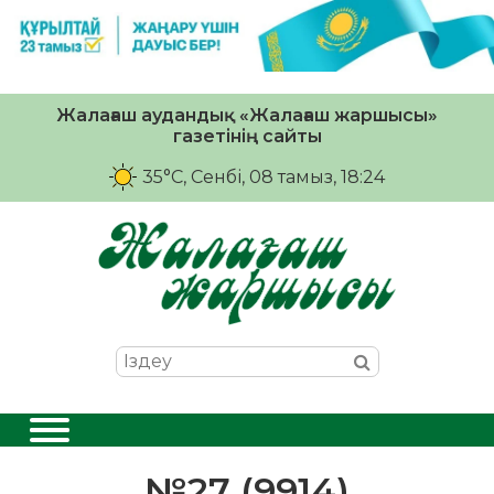
Жалағаш аудандық «Жалағаш жаршысы»
газетінің сайты
35°C
, Сенбі, 08 тамыз, 18:24
№27 (9914)