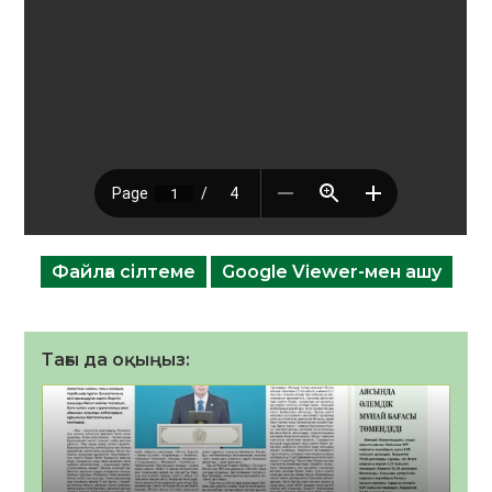
Файлға сілтеме
Google Viewer-мен ашу
Тағы да оқыңыз: