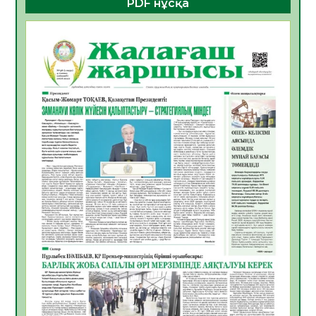
PDF нұсқа
ҚҰРЫЛТАЙ САЙЛАУЫ – БОЛАШАҚҚА
БАСТАР ЖАУАПТЫ ТАҢДАУ
06.08.2026
41
0
Инфекциялық ауруларға қарсы иммундау
жұмыстарының тиімділігі
06.08.2026
44
0
Көкжөтел ауруы туралы
06.08.2026
39
0
АПВ вакцинасы туралы мәлімет
06.08.2026
39
0
Open Air: Қызылорда облысы полиция
департаменті 20 мыңнан астам
көрерменнің қауіпсіздігін қамтамасыз етті
06.08.2026
51
0
ҚЫЗЫЛОРДАДА «САНАЛЫ ҰРПАҚ –
ЖАРҚЫН БОЛАШАҚ» АТТЫ КЕҢЕЙТІЛГЕН