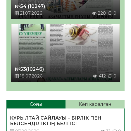
№54 (10247)
21.07.2026
228
0
№53(10246)
18.07.2026
412
0
Соңғы
Көп қаралған
ҚҰРЫЛТАЙ САЙЛАУЫ – БІРЛІК ПЕН
БЕЛСЕНДІЛІКТІҢ БЕЛГІСІ