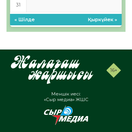
31
« Шілде
Қыркүйек »
16+
Меншік иесі:
«Сыр медиа» ЖШС