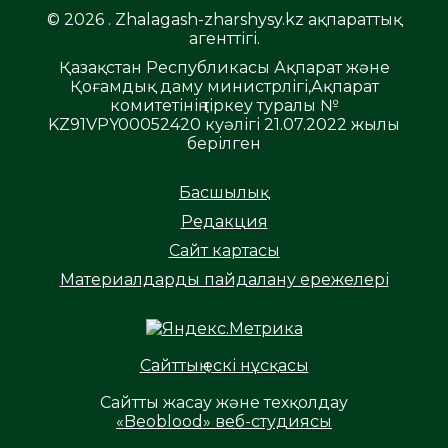
© 2026 . Zhalagash-zharshysy.kz ақпараттық
агенттігі.
Қазақстан Республикасы Ақпарат және
Қоғамдық даму министрлігі,Ақпарат
комитетінің тіркеу туралы №
KZ91VPY00052420 куәлігі 21.07.2022 жылы
берілген
Басшылық
Редакция
Сайт картасы
Материалдарды пайдалану ережелері
Сайттың ескі нұсқасы
Сайтты жасау және техқолдау
«Beoblood» веб-студиясы