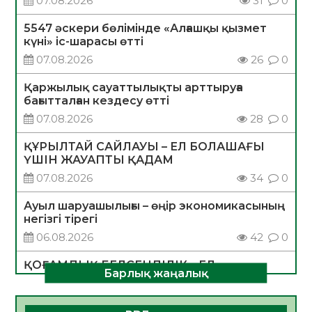
07.08.2026
31
0
5547 әскери бөлімінде «Алғашқы қызмет
күні» іс-шарасы өтті
07.08.2026
26
0
Қаржылық сауаттылықты арттыруға
бағытталған кездесу өтті
07.08.2026
28
0
ҚҰРЫЛТАЙ САЙЛАУЫ – ЕЛ БОЛАШАҒЫ
ҮШІН ЖАУАПТЫ ҚАДАМ
07.08.2026
34
0
Ауыл шаруашылығы – өңір экономикасының
негізгі тірегі
06.08.2026
42
0
ҚОҒАМДЫҚ БЕЛСЕНДІЛІК – ЕЛ
Барлық жаңалық
ДАМУЫНЫҢ НЕГІЗІ
06.08.2026
39
0