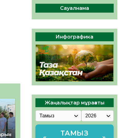
04.08.2026
50
0
Сауалнама
Құрылтай: Қызылордада
1344 комиссия мүшесінің
білімі жетілдіріледі
04.08.2026
41
0
Инфографика
ҚҰРЫЛТАЙ САЙЛАУЫ – ЕЛ
БІРЛІГІ МЕН АЗАМАТТЫҚ
ЖАУАПКЕРШІЛІКТІҢ
КӨРІНІСІ
04.08.2026
53
0
Жаңалықтар мұрағаты
ТАМЫЗ
тарын
«
»