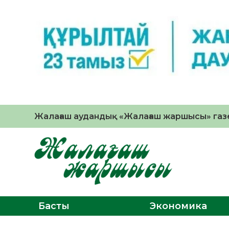
Жалағаш аудандық «Жалағаш жаршысы» газе
Басты
Экономика