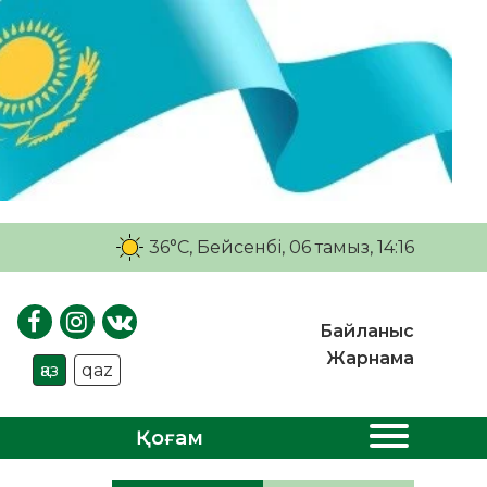
36°C
, Бейсенбі, 06 тамыз, 14:16
Байланыс
Жарнама
қаз
qaz
Қоғам