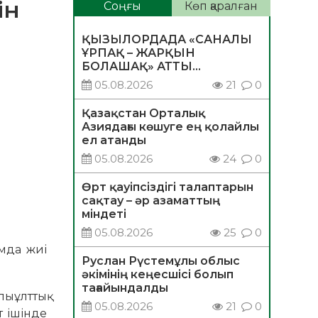
ін
Соңғы
Көп қаралған
ҚЫЗЫЛОРДАДА «САНАЛЫ
ҰРПАҚ – ЖАРҚЫН
БОЛАШАҚ» АТТЫ
КЕҢЕЙТІЛГЕН МӘЖІЛІС
05.08.2026
21
0
ӨТТІ
Қазақстан Орталық
Азиядағы көшуге ең қолайлы
ел атанды
05.08.2026
24
0
Өрт қауіпсіздігі талаптарын
сақтау – әр азаматтың
міндеті
05.08.2026
25
0
амда жиі
Руслан Рүстемұлы облыс
әкімінің кеңесшісі болып
тағайындалды
пыұлттық
05.08.2026
21
0
т ішінде