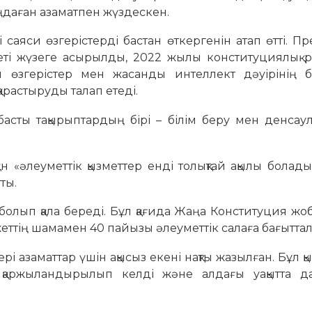
ңдаған азаматпен жүздескен.
і саяси өзгерістерді бастан өткергенін атап өтті. П
еті жүзеге асырылды, 2022 жылы конституциялық 
и өзгерістер мен жасанды интеллект дәуірінің б
арастыруды талап етеді.
асты тақырыптардың бірі – білім беру мен денсаулы
н «әлеуметтік қызметтер енді толықтай ақылы болад
ты.
 болып қала береді. Бұл қағида Жаңа Конституция ж
жеттің шамамен 40 пайызы әлеуметтік салаға бағытта
і азаматтар үшін ақысыз екені нақты жазылған. Бұл қ
қаржыландырылып келді және алдағы уақытта д