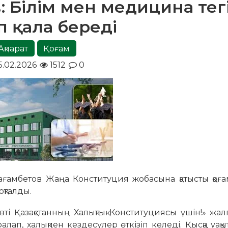
: Білім мен медицина тег
 қала береді
Ақпарат
Қоғам
5.02.2026
1512
0
ағамбетов Жаңа Конституция жобасына қатысты қоғ
оқталды.
і Қазақстанның Халықтық Конституциясы үшін!» жал
лап, халықпен кездесулер өткізіп келеді. Қысқа уақы