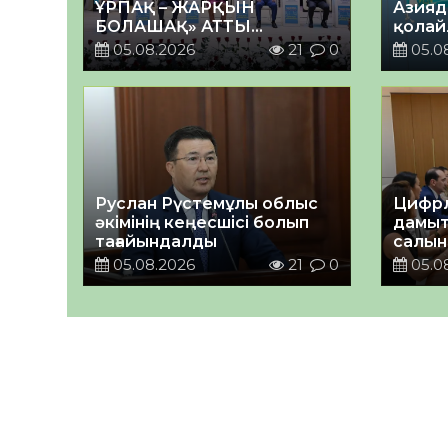
ҰРПАҚ – ЖАРҚЫН
Азияд
БОЛАШАҚ» АТТЫ
қолай
КЕҢЕЙТІЛГЕН МӘЖІЛІС
05.08.2026
21
0
05.0
ӨТТІ
Руслан Рүстемұлы облыс
Цифрл
әкімінің кеңесшісі болып
дамыт
тағайындалды
салын
ортал
05.08.2026
21
0
05.0
талқы