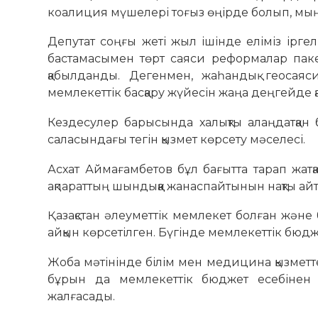
коалиция мүшелері тоғыз өңірде болып, мы
Депутат соңғы жеті жыл ішінде еліміз іргел
бастамасымен төрт саяси реформалар пак
қабылданды. Дегенмен, жаһандық геосаяс
мемлекеттік басқару жүйесін жаңа деңгейде қ
Кездесулер барысында халықты алаңдатқан б
саласындағы тегін қызмет көрсету мәселесі.
Асхат Аймағамбетов бұл бағытта тарап жатқа
ақпараттың шындыққа жанаспайтынын нақты айт
Қазақстан әлеуметтік мемлекет болған және
айқын көрсетілген. Бүгінде мемлекеттік бюд
Жоба мәтінінде білім мен медицина қызметтер
бұрын да мемлекеттік бюджет есебінен 
жалғасады.