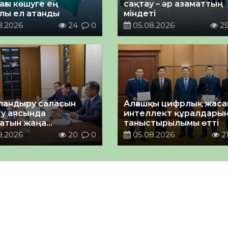
ағы көшуге ең
сақтау – әр азаматтың
лы ел атанды
міндеті
8.2026
24
0
05.08.2026
2
андыру саласын
Алғашқы цифрлық жас
у аясында
интеллект құралдары
атын жаңа
таныстырылымы өтті
ықтың жобасы
8.2026
20
0
05.08.2026
2
ланды