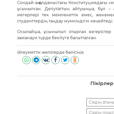
Сондай-ақ қолданыстағы Конституциядағы «ме
ұсынылған. Депутаттың айтуынша, бұл – қ
иегерлері тек мемлекеттік емес, жекеме
студенттердің таңдау мүмкіндігін кеңейтеді.
Осылайша, ұсынылып отырған өзгерістер әл
заманауи түрде бекітуге бағытталған.
Әлеуметтік желілерде бөлісіңіз:
Пікірлер