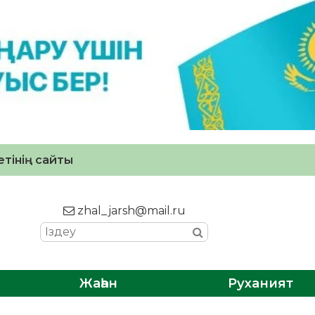
тінің сайты
zhal_jarsh@mail.ru
Жаһан
Руханият