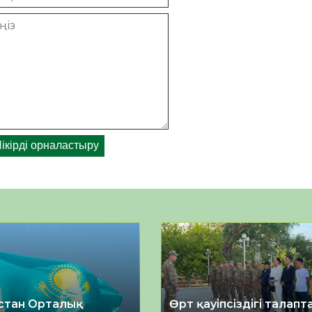
стан Орталық
Өрт қауіпсіздігі талап