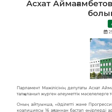
Асхат Аймағамбетов
болып
2
Парламент Мәжілісінің депутаты Асхат Айм
талқыланып жүрген әлеуметтік мәселелерге т
Оның айтуынша, «Әділетті және Прогрессивт
коалициясы 16 ақпаннан бастап өңірлерді ара