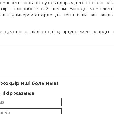
млекеттік жоғары оқу орындары» деген тіркесті алы
азіргі тәжірибеге сай шешім. Бүгінде мемлекетті
ншік университеттерде де тегін білім ала алады
еуметтік кепілдіктерді қысқартуға емес, оларды н
 жоқ. Бірінші болыңыз!
Пікір жазыңыз