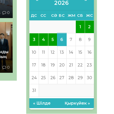
2026
5
0
ДС
СС
СӘ
БС
ЖМ
СБ
ЖС
1
2
6
3
4
5
7
8
9
анды
10
11
12
13
14
15
16
ның
17
18
19
20
21
22
23
1
0
24
25
26
27
28
29
30
31
« Шілде
Қыркүйек »