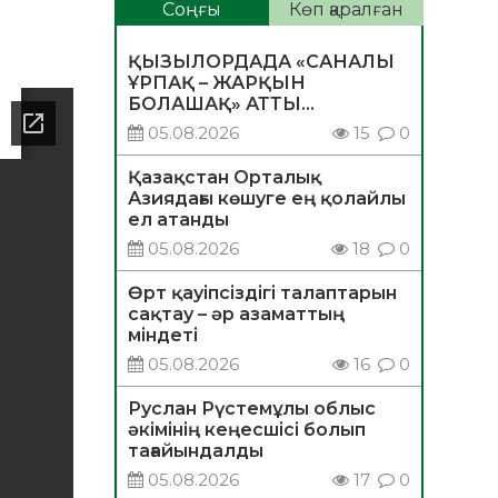
Соңғы
Көп қаралған
ҚЫЗЫЛОРДАДА «САНАЛЫ
ҰРПАҚ – ЖАРҚЫН
БОЛАШАҚ» АТТЫ
КЕҢЕЙТІЛГЕН МӘЖІЛІС
05.08.2026
15
0
ӨТТІ
Қазақстан Орталық
Азиядағы көшуге ең қолайлы
ел атанды
05.08.2026
18
0
Өрт қауіпсіздігі талаптарын
сақтау – әр азаматтың
міндеті
05.08.2026
16
0
Руслан Рүстемұлы облыс
әкімінің кеңесшісі болып
тағайындалды
05.08.2026
17
0