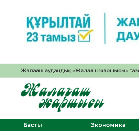
Жалағаш аудандық «Жалағаш жаршысы» газе
Басты
Экономика