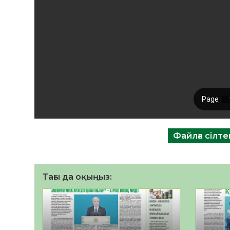
Файлға сілт
Тағы да оқыңыз: