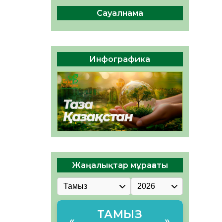
04.08.2026
47
0
Сауалнама
Құрылтай: Қызылордада
1344 комиссия мүшесінің
білімі жетілдіріледі
04.08.2026
38
0
Инфографика
ҚҰРЫЛТАЙ САЙЛАУЫ – ЕЛ
БІРЛІГІ МЕН АЗАМАТТЫҚ
ЖАУАПКЕРШІЛІКТІҢ
КӨРІНІСІ
04.08.2026
49
0
Жаңалықтар мұрағаты
ТАМЫЗ
«
»