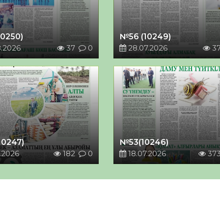
10250)
№56 (10249)
8.2026
37
0
28.07.2026
3
10247)
№53(10246)
.2026
182
0
18.07.2026
37