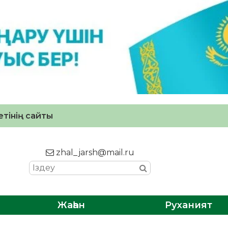
тінің сайты
zhal_jarsh@mail.ru
Жаһан
Руханият