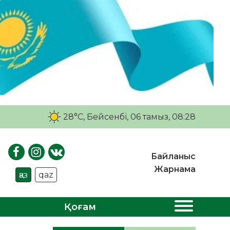
28°C
, Бейсенбі, 06 тамыз, 08:28
Байланыс
Жарнама
қаз
qaz
Қоғам