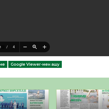
еме
Google Viewer-мен ашу