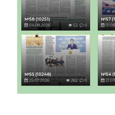
№58 (10251)
№57 (
04.08.2026
52
0
01.0
№55 (10248)
№54 (
25.07.2026
262
0
21.07