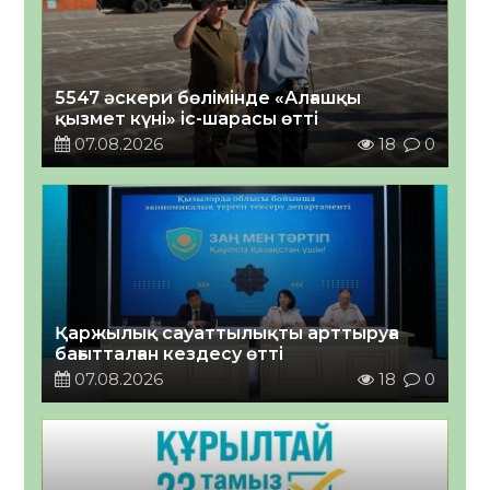
5547 әскери бөлімінде «Алғашқы
қызмет күні» іс-шарасы өтті
07.08.2026
18
0
Қаржылық сауаттылықты арттыруға
бағытталған кездесу өтті
07.08.2026
18
0