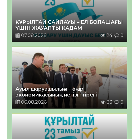
ҚҰРЫЛТАЙ САЙЛАУЫ – ЕЛ БОЛАШАҒЫ
ҮШІН ЖАУАПТЫ ҚАДАМ
07.08.2026
24
0
Ауыл шаруашылығы – өңір
экономикасының негізгі тірегі
06.08.2026
33
0