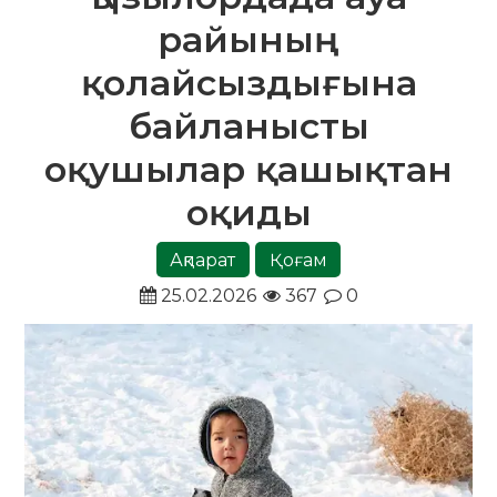
райының
қолайсыздығына
байланысты
оқушылар қашықтан
оқиды
Ақпарат
Қоғам
25.02.2026
367
0