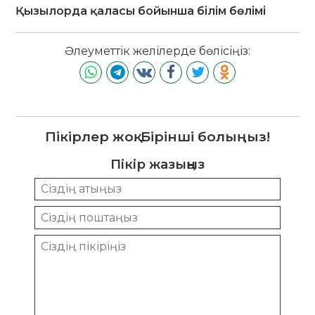
Қызылорда қаласы бойынша білім бөлімі
Әлеуметтік желілерде бөлісіңіз:
Пікірлер жоқ. Бірінші болыңыз!
Пікір жазыңыз