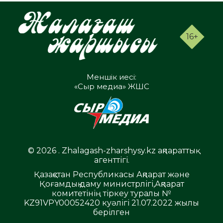
16+
Меншік иесі:
«Сыр медиа» ЖШС
© 2026 . Zhalagash-zharshysy.kz ақпараттық
агенттігі.
Қазақстан Республикасы Ақпарат және
Қоғамдық даму министрлігі,Ақпарат
комитетінің тіркеу туралы №
KZ91VPY00052420 куәлігі 21.07.2022 жылы
берілген