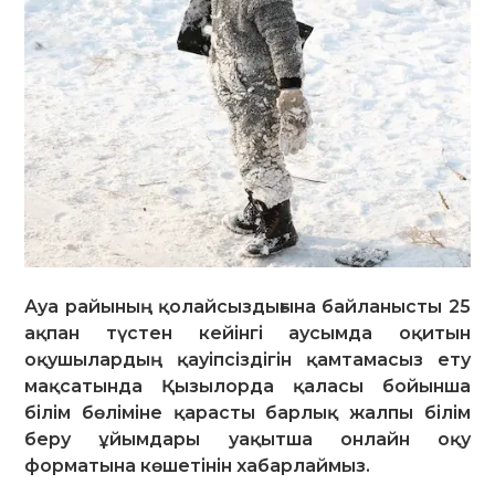
Ауа райының қолайсыздығына байланысты 25
ақпан түстен кейінгі аусымда оқитын
оқушылардың қауіпсіздігін қамтамасыз ету
мақсатында Қызылорда қаласы бойынша
білім бөліміне қарасты барлық жалпы білім
беру ұйымдары уақытша онлайн оқу
форматына көшетінін хабарлаймыз.