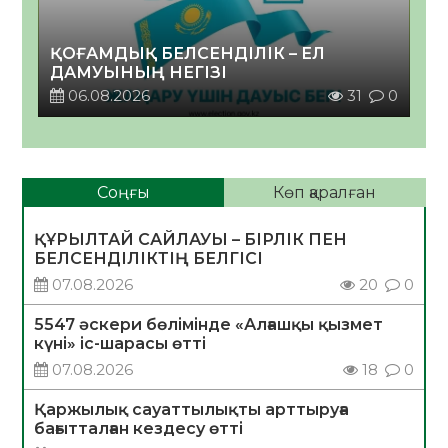
ҚОҒАМДЫҚ БЕЛСЕНДІЛІК – ЕЛ
ДАМУЫНЫҢ НЕГІЗІ
06.08.2026
31
0
Соңғы
Көп қаралған
ҚҰРЫЛТАЙ САЙЛАУЫ – БІРЛІК ПЕН
БЕЛСЕНДІЛІКТІҢ БЕЛГІСІ
07.08.2026
20
0
5547 әскери бөлімінде «Алғашқы қызмет
күні» іс-шарасы өтті
07.08.2026
18
0
Қаржылық сауаттылықты арттыруға
бағытталған кездесу өтті