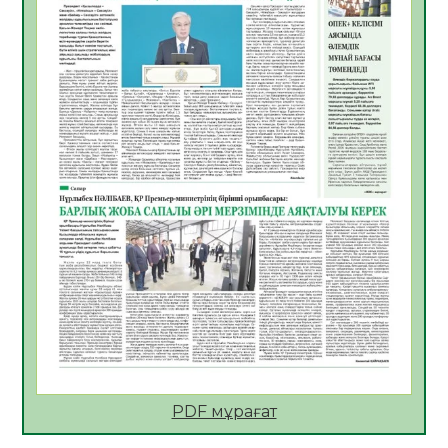
Көкжөтел ауруы туралы
06.08.2026
32
0
АПВ вакцинасы туралы мәлімет
06.08.2026
32
0
Open Air: Қызылорда облысы полиция
департаменті 20 мыңнан астам
көрерменнің қауіпсіздігін қамтамасыз етті
06.08.2026
42
0
ҚЫЗЫЛОРДАДА «САНАЛЫ ҰРПАҚ –
ЖАРҚЫН БОЛАШАҚ» АТТЫ КЕҢЕЙТІЛГЕН
МӘЖІЛІС ӨТТІ
05.08.2026
44
0
Қазақстан Орталық Азиядағы көшуге ең
қолайлы ел атанды
05.08.2026
44
0
PDF мұрағат