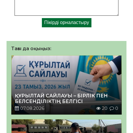
Тағы да оқыңыз:
ҚҰРЫЛТАЙ САЙЛАУЫ – БІРЛІК ПЕН
БЕЛСЕНДІЛІКТІҢ БЕЛГІСІ
07.08.2026
20
0