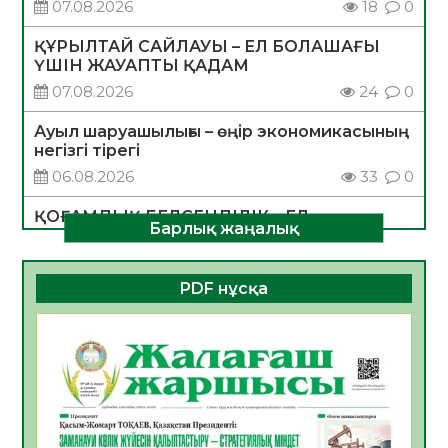
07.08.2026
18
0
ҚҰРЫЛТАЙ САЙЛАУЫ – ЕЛ БОЛАШАҒЫ
ҮШІН ЖАУАПТЫ ҚАДАМ
07.08.2026
24
0
Ауыл шаруашылығы – өңір экономикасының
негізгі тірегі
06.08.2026
33
0
ҚОҒАМДЫҚ БЕЛСЕНДІЛІК – ЕЛ
Барлық жаңалық
ДАМУЫНЫҢ НЕГІЗІ
06.08.2026
31
0
PDF нұсқа
ҚҰРЫЛТАЙ САЙЛАУЫ – БОЛАШАҚҚА
БАСТАР ЖАУАПТЫ ТАҢДАУ
06.08.2026
33
0
Инфекциялық ауруларға қарсы иммундау
жұмыстарының тиімділігі
06.08.2026
34
0