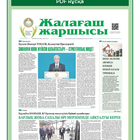
PDF нұсқа
ҚҰРЫЛТАЙ САЙЛАУЫ – БОЛАШАҚҚА
БАСТАР ЖАУАПТЫ ТАҢДАУ
06.08.2026
49
0
Инфекциялық ауруларға қарсы иммундау
жұмыстарының тиімділігі
06.08.2026
51
0
Көкжөтел ауруы туралы
06.08.2026
49
0
АПВ вакцинасы туралы мәлімет
06.08.2026
47
0
Open Air: Қызылорда облысы полиция
департаменті 20 мыңнан астам
көрерменнің қауіпсіздігін қамтамасыз етті
06.08.2026
60
0
ҚЫЗЫЛОРДАДА «САНАЛЫ ҰРПАҚ –
ЖАРҚЫН БОЛАШАҚ» АТТЫ КЕҢЕЙТІЛГЕН