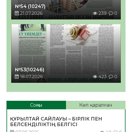
№54 (10247)
21.07.2026
239
0
№53(10246)
18.07.2026
423
0
Соңғы
Көп қаралған
ҚҰРЫЛТАЙ САЙЛАУЫ – БІРЛІК ПЕН
БЕЛСЕНДІЛІКТІҢ БЕЛГІСІ