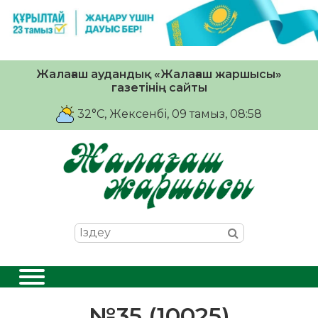
Жалағаш аудандық «Жалағаш жаршысы»
газетінің сайты
32°C
, Жексенбі, 09 тамыз, 08:58
№35 (10025)