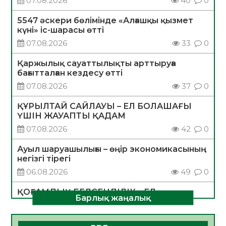
07.08.2026
40
0
5547 әскери бөлімінде «Алғашқы қызмет
күні» іс-шарасы өтті
07.08.2026
33
0
Қаржылық сауаттылықты арттыруға
бағытталған кездесу өтті
07.08.2026
37
0
ҚҰРЫЛТАЙ САЙЛАУЫ – ЕЛ БОЛАШАҒЫ
ҮШІН ЖАУАПТЫ ҚАДАМ
07.08.2026
42
0
Ауыл шаруашылығы – өңір экономикасының
негізгі тірегі
06.08.2026
49
0
ҚОҒАМДЫҚ БЕЛСЕНДІЛІК – ЕЛ
Барлық жаңалық
ДАМУЫНЫҢ НЕГІЗІ
06.08.2026
47
0