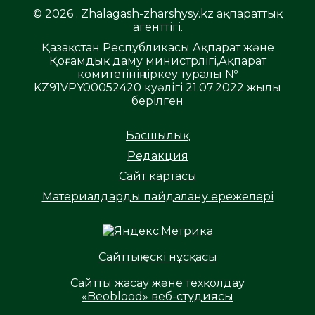
© 2026 . Zhalagash-zharshysy.kz ақпараттық
агенттігі.
Қазақстан Республикасы Ақпарат және
Қоғамдық даму министрлігі,Ақпарат
комитетінің тіркеу туралы №
KZ91VPY00052420 куәлігі 21.07.2022 жылы
берілген
Басшылық
Редакция
Сайт картасы
Материалдарды пайдалану ережелері
Сайттың ескі нұсқасы
Сайтты жасау және техқолдау
«Beoblood» веб-студиясы