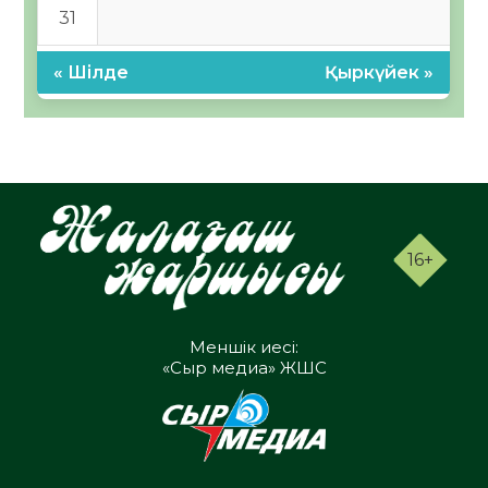
31
« Шілде
Қыркүйек »
16+
Меншік иесі:
«Сыр медиа» ЖШС