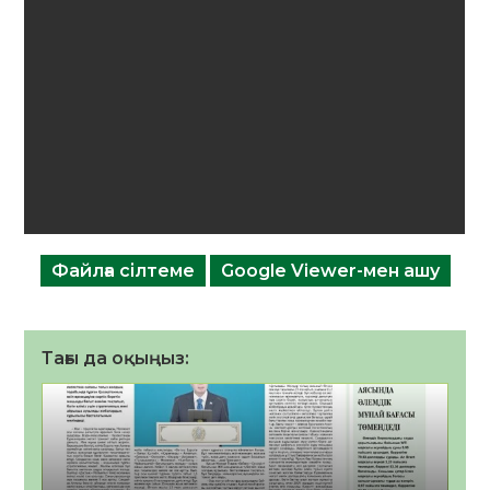
Файлға сілтеме
Google Viewer-мен ашу
Тағы да оқыңыз: