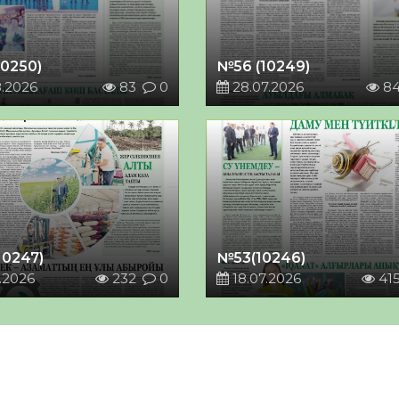
10250)
№56 (10249)
8.2026
83
0
28.07.2026
8
10247)
№53(10246)
.2026
232
0
18.07.2026
41