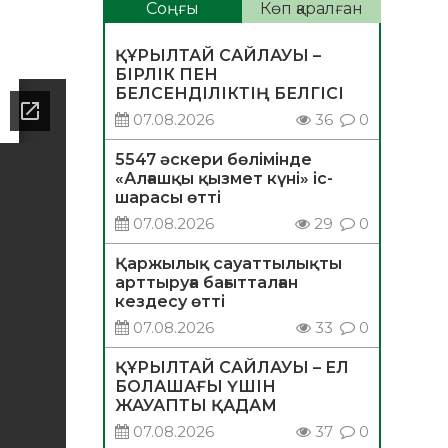
Соңғы
Көп қаралған
ҚҰРЫЛТАЙ САЙЛАУЫ –
БІРЛІК ПЕН
БЕЛСЕНДІЛІКТІҢ БЕЛГІСІ
07.08.2026
36
0
5547 әскери бөлімінде
«Алғашқы қызмет күні» іс-
шарасы өтті
07.08.2026
29
0
Қаржылық сауаттылықты
арттыруға бағытталған
кездесу өтті
07.08.2026
33
0
ҚҰРЫЛТАЙ САЙЛАУЫ – ЕЛ
БОЛАШАҒЫ ҮШІН
ЖАУАПТЫ ҚАДАМ
07.08.2026
37
0