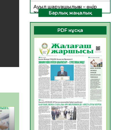
Ауыл шаруашылығы – өңір
экономикасының негізгі
Барлық жаңалық
тірегі
06.08.2026
45
0
PDF нұсқа
ҚОҒАМДЫҚ БЕЛСЕНДІЛІК –
ЕЛ ДАМУЫНЫҢ НЕГІЗІ
06.08.2026
42
0
ҚҰРЫЛТАЙ САЙЛАУЫ –
БОЛАШАҚҚА БАСТАР
ЖАУАПТЫ ТАҢДАУ
06.08.2026
44
0
Инфекциялық ауруларға
қарсы иммундау
жұмыстарының тиімділігі
06.08.2026
47
0
Көкжөтел ауруы туралы
06.08.2026
43
0