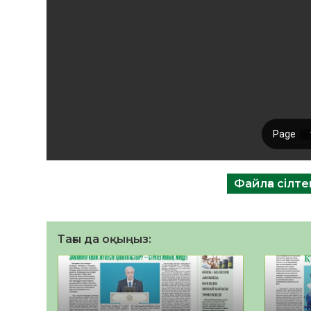
Файлға сілт
Тағы да оқыңыз: