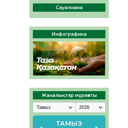
сақтау – әр азаматтың
міндеті
Сауалнама
05.08.2026
58
0
Руслан Рүстемұлы облыс
әкімінің кеңесшісі болып
Инфографика
тағайындалды
05.08.2026
53
0
Жаңалықтар мұрағаты
ТАМЫЗ
«
»