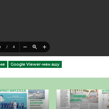
еме
Google Viewer-мен ашу