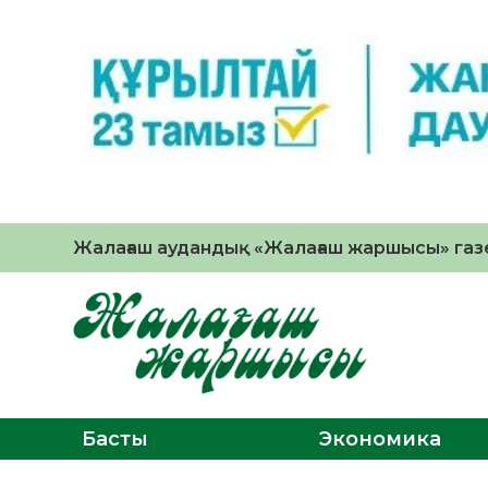
Жалағаш аудандық «Жалағаш жаршысы» газе
Басты
Экономика