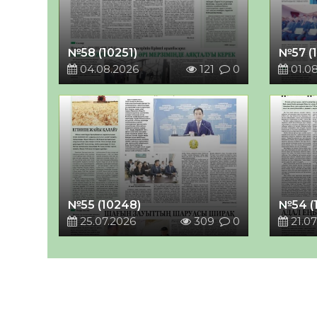
№58 (10251)
№57 (
04.08.2026
121
0
01.0
№55 (10248)
№54 (
25.07.2026
309
0
21.07