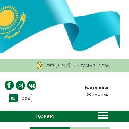
29°C
, Сенбі, 08 тамыз, 22:34
Байланыс
Жарнама
қаз
qaz
Қоғам