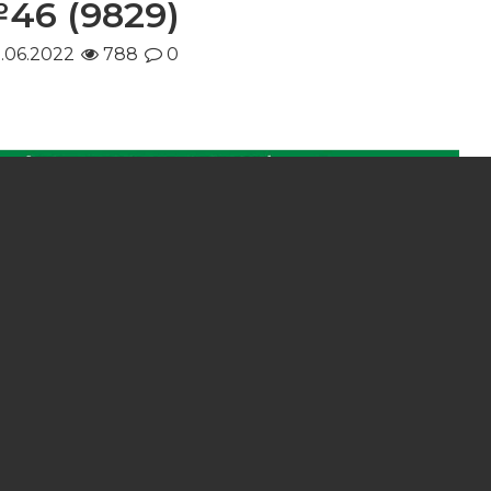
46 (9829)
1.06.2022
788
0