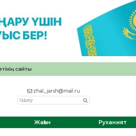
тінің сайты
zhal_jarsh@mail.ru
Жаһан
Руханият