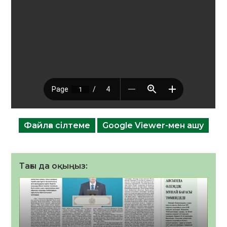
Файлға сілтеме
Google Viewer-мен ашу
Тағы да оқыңыз: