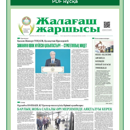
PDF нұсқа
көрерменнің қауіпсіздігін қамтамасыз етті
06.08.2026
24
0
ҚЫЗЫЛОРДАДА «САНАЛЫ ҰРПАҚ –
ЖАРҚЫН БОЛАШАҚ» АТТЫ КЕҢЕЙТІЛГЕН
МӘЖІЛІС ӨТТІ
05.08.2026
30
0
Қазақстан Орталық Азиядағы көшуге ең
қолайлы ел атанды
05.08.2026
32
0
Өрт қауіпсіздігі талаптарын сақтау – әр
азаматтың міндеті
05.08.2026
32
0
Руслан Рүстемұлы облыс әкімінің
кеңесшісі болып тағайындалды
05.08.2026
29
0
Цифрландыру саласын дамыту аясында