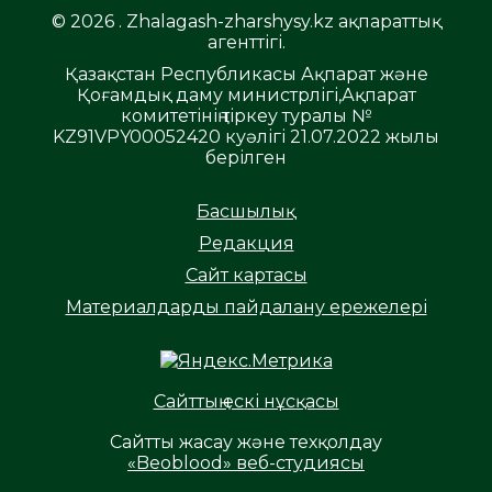
© 2026 . Zhalagash-zharshysy.kz ақпараттық
агенттігі.
Қазақстан Республикасы Ақпарат және
Қоғамдық даму министрлігі,Ақпарат
комитетінің тіркеу туралы №
KZ91VPY00052420 куәлігі 21.07.2022 жылы
берілген
Басшылық
Редакция
Сайт картасы
Материалдарды пайдалану ережелері
Сайттың ескі нұсқасы
Сайтты жасау және техқолдау
«Beoblood» веб-студиясы