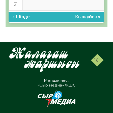
31
« Шілде
Қыркүйек »
16+
Меншік иесі:
«Сыр медиа» ЖШС