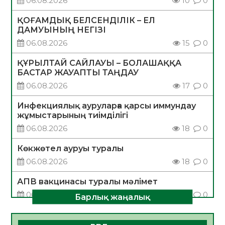
06.08.2026
10
0
ҚОҒАМДЫҚ БЕЛСЕНДІЛІК – ЕЛ
ДАМУЫНЫҢ НЕГІЗІ
06.08.2026
15
0
ҚҰРЫЛТАЙ САЙЛАУЫ – БОЛАШАҚҚА
БАСТАР ЖАУАПТЫ ТАҢДАУ
06.08.2026
17
0
Инфекциялық ауруларға қарсы иммундау
жұмыстарының тиімділігі
06.08.2026
18
0
Көкжөтел ауруы туралы
06.08.2026
18
0
АПВ вакцинасы туралы мәлімет
06.08.2026
17
0
Барлық жаңалық
Open Air: Қызылорда облысы полиция
департаменті 20 мыңнан астам