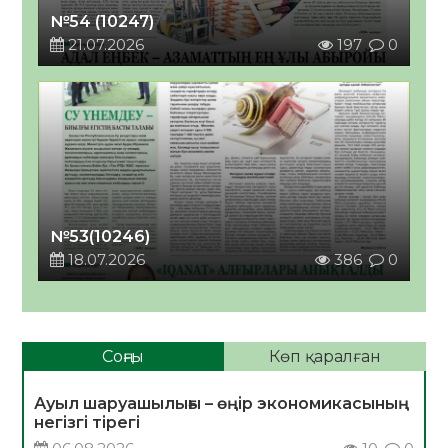
№54 (10247)
21.07.2026
197
0
№53(10246)
18.07.2026
386
0
Соңғы
Көп қаралған
Ауыл шаруашылығы – өңір экономикасының
негізгі тірегі