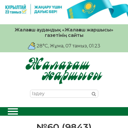
Жалағаш аудандық «Жалағаш жаршысы»
газетінің сайты
28°C
, Жұма, 07 тамыз, 01:23
№60 (9843)