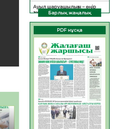
Ауыл шаруашылығы – өңір
экономикасының негізгі
Барлық жаңалық
тірегі
06.08.2026
29
0
PDF нұсқа
ҚОҒАМДЫҚ БЕЛСЕНДІЛІК –
ЕЛ ДАМУЫНЫҢ НЕГІЗІ
06.08.2026
28
0
ҚҰРЫЛТАЙ САЙЛАУЫ –
БОЛАШАҚҚА БАСТАР
ЖАУАПТЫ ТАҢДАУ
06.08.2026
30
0
Инфекциялық ауруларға
қарсы иммундау
жұмыстарының тиімділігі
06.08.2026
31
0
Көкжөтел ауруы туралы
06.08.2026
28
0