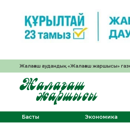
Жалағаш аудандық «Жалағаш жаршысы» газе
Басты
Экономика