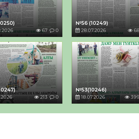
10250)
№56 (10249)
8.2026
67
0
28.07.2026
6
10247)
№53(10246)
.2026
213
0
18.07.2026
39