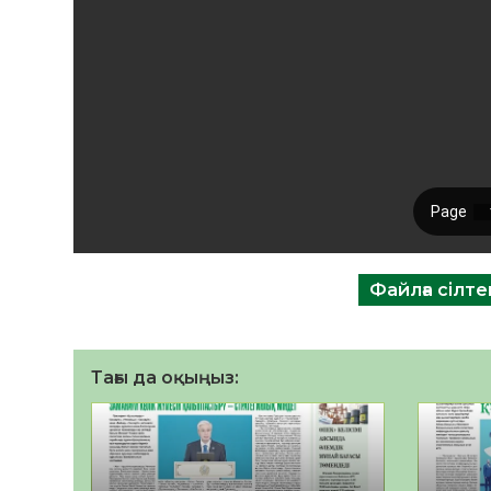
Файлға сілт
Тағы да оқыңыз: