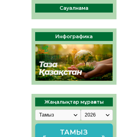
сақтау – әр азаматтың
міндеті
Сауалнама
05.08.2026
42
0
Руслан Рүстемұлы облыс
әкімінің кеңесшісі болып
Инфографика
тағайындалды
05.08.2026
39
0
Жаңалықтар мұрағаты
ТАМЫЗ
«
»