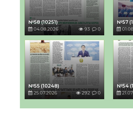
№58 (10251)
№57 (
04.08.2026
93
0
01.0
№55 (10248)
№54 (
25.07.2026
292
0
21.07