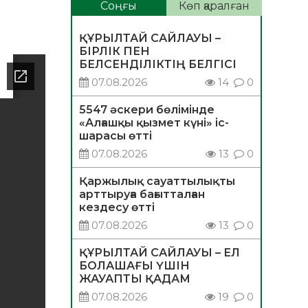
Соңғы
Көп қаралған
ҚҰРЫЛТАЙ САЙЛАУЫ –
БІРЛІК ПЕН
БЕЛСЕНДІЛІКТІҢ БЕЛГІСІ
07.08.2026
14
0
5547 әскери бөлімінде
«Алғашқы қызмет күні» іс-
шарасы өтті
07.08.2026
13
0
Қаржылық сауаттылықты
арттыруға бағытталған
кездесу өтті
07.08.2026
13
0
ҚҰРЫЛТАЙ САЙЛАУЫ – ЕЛ
БОЛАШАҒЫ ҮШІН
ЖАУАПТЫ ҚАДАМ
07.08.2026
19
0