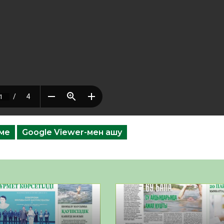
еме
Google Viewer-мен ашу