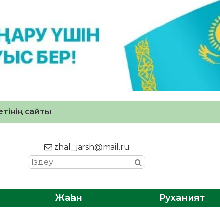
тінің сайты
zhal_jarsh@mail.ru
Жаһан
Руханият