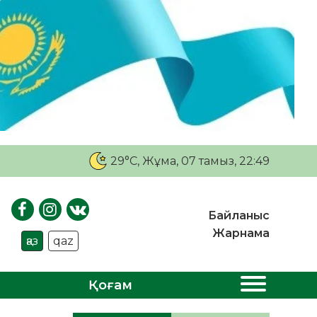
29°C
, Жұма, 07 тамыз, 22:49
Байланыс
Жарнама
қаз
qaz
Қоғам