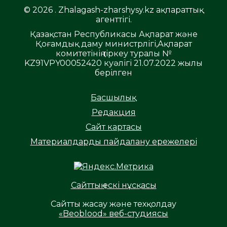
© 2026 . Zhalagash-zharshysy.kz ақпараттық
агенттігі.
Қазақстан Республикасы Ақпарат және
Қоғамдық даму министрлігі,Ақпарат
комитетінің тіркеу туралы №
KZ91VPY00052420 куәлігі 21.07.2022 жылы
берілген
Басшылық
Редакция
Сайт картасы
Материалдарды пайдалану ережелері
Сайттың ескі нұсқасы
Сайтты жасау және техқолдау
«Beoblood» веб-студиясы