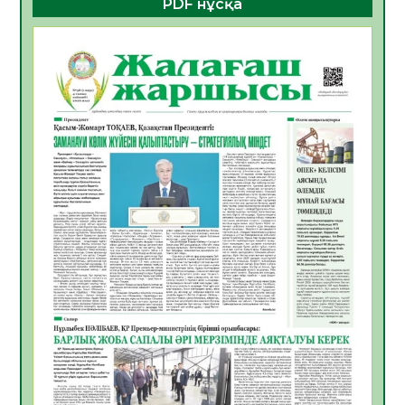
PDF нұсқа
ҚҰРЫЛТАЙ САЙЛАУЫ – БОЛАШАҚҚА
БАСТАР ЖАУАПТЫ ТАҢДАУ
06.08.2026
42
0
Инфекциялық ауруларға қарсы иммундау
жұмыстарының тиімділігі
06.08.2026
45
0
Көкжөтел ауруы туралы
06.08.2026
41
0
АПВ вакцинасы туралы мәлімет
06.08.2026
40
0
Open Air: Қызылорда облысы полиция
департаменті 20 мыңнан астам
көрерменнің қауіпсіздігін қамтамасыз етті
06.08.2026
54
0
ҚЫЗЫЛОРДАДА «САНАЛЫ ҰРПАҚ –
ЖАРҚЫН БОЛАШАҚ» АТТЫ КЕҢЕЙТІЛГЕН