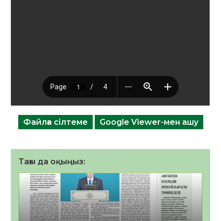
Файлға сілтеме
Google Viewer-мен ашу
Тағы да оқыңыз: