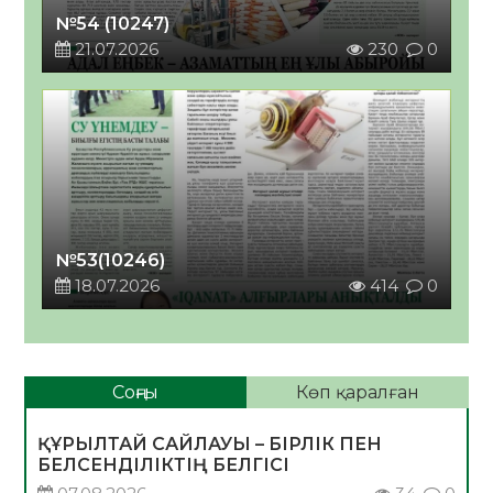
№54 (10247)
21.07.2026
230
0
№53(10246)
18.07.2026
414
0
Соңғы
Көп қаралған
ҚҰРЫЛТАЙ САЙЛАУЫ – БІРЛІК ПЕН
БЕЛСЕНДІЛІКТІҢ БЕЛГІСІ