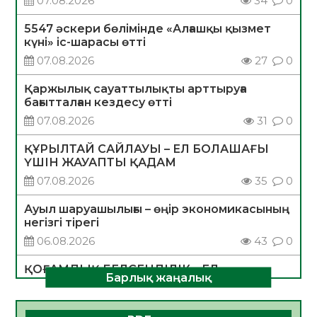
07.08.2026
34
0
5547 әскери бөлімінде «Алғашқы қызмет
күні» іс-шарасы өтті
07.08.2026
27
0
Қаржылық сауаттылықты арттыруға
бағытталған кездесу өтті
07.08.2026
31
0
ҚҰРЫЛТАЙ САЙЛАУЫ – ЕЛ БОЛАШАҒЫ
ҮШІН ЖАУАПТЫ ҚАДАМ
07.08.2026
35
0
Ауыл шаруашылығы – өңір экономикасының
негізгі тірегі
06.08.2026
43
0
ҚОҒАМДЫҚ БЕЛСЕНДІЛІК – ЕЛ
Барлық жаңалық
ДАМУЫНЫҢ НЕГІЗІ
06.08.2026
40
0