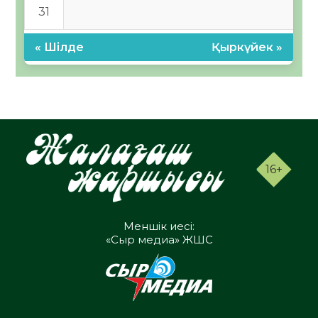
31
« Шілде
Қыркүйек »
16+
Меншік иесі:
«Сыр медиа» ЖШС