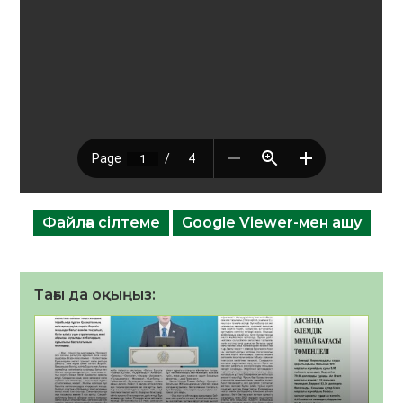
Файлға сілтеме
Google Viewer-мен ашу
Тағы да оқыңыз: