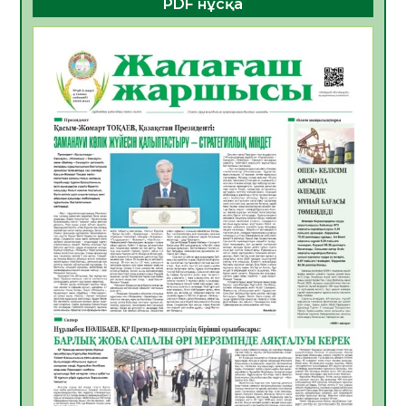
PDF нұсқа
ҚҰРЫЛТАЙ САЙЛАУЫ – БОЛАШАҚҚА
БАСТАР ЖАУАПТЫ ТАҢДАУ
06.08.2026
52
0
Инфекциялық ауруларға қарсы иммундау
жұмыстарының тиімділігі
06.08.2026
54
0
Көкжөтел ауруы туралы
06.08.2026
52
0
АПВ вакцинасы туралы мәлімет
06.08.2026
51
0
Open Air: Қызылорда облысы полиция
департаменті 20 мыңнан астам
көрерменнің қауіпсіздігін қамтамасыз етті
06.08.2026
63
0
ҚЫЗЫЛОРДАДА «САНАЛЫ ҰРПАҚ –
ЖАРҚЫН БОЛАШАҚ» АТТЫ КЕҢЕЙТІЛГЕН