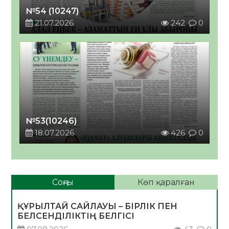
№54 (10247)
21.07.2026
242
0
№53(10246)
18.07.2026
426
0
Соңғы
Көп қаралған
ҚҰРЫЛТАЙ САЙЛАУЫ – БІРЛІК ПЕН
БЕЛСЕНДІЛІКТІҢ БЕЛГІСІ