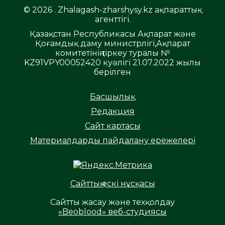
© 2026 . Zhalagash-zharshysy.kz ақпараттық
агенттігі.
Қазақстан Республикасы Ақпарат және
Қоғамдық даму министрлігі,Ақпарат
комитетінің тіркеу туралы №
KZ91VPY00052420 куәлігі 21.07.2022 жылы
берілген
Басшылық
Редакция
Сайт картасы
Материалдарды пайдалану ережелері
Сайттың ескі нұсқасы
Сайтты жасау және техқолдау
«Beoblood» веб-студиясы