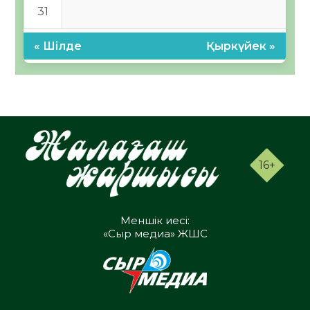
31
« Шілде
Қыркүйек »
16+
Меншік иесі:
«Сыр медиа» ЖШС