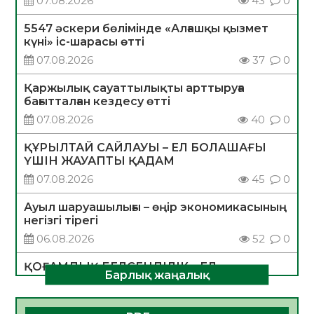
07.08.2026
43
0
5547 әскери бөлімінде «Алғашқы қызмет
күні» іс-шарасы өтті
07.08.2026
37
0
Қаржылық сауаттылықты арттыруға
бағытталған кездесу өтті
07.08.2026
40
0
ҚҰРЫЛТАЙ САЙЛАУЫ – ЕЛ БОЛАШАҒЫ
ҮШІН ЖАУАПТЫ ҚАДАМ
07.08.2026
45
0
Ауыл шаруашылығы – өңір экономикасының
негізгі тірегі
06.08.2026
52
0
ҚОҒАМДЫҚ БЕЛСЕНДІЛІК – ЕЛ
Барлық жаңалық
ДАМУЫНЫҢ НЕГІЗІ
06.08.2026
50
0