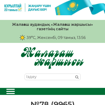
Жалағаш аудандық «Жалағаш жаршысы»
газетінің сайты
39°C
, Жексенбі, 09 тамыз, 13:56
№78 (9965)