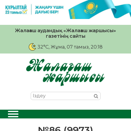
Жалағаш аудандық «Жалағаш жаршысы»
газетінің сайты
32°C
, Жұма, 07 тамыз, 20:18
№86 (9973)