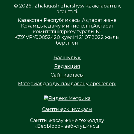
© 2026 . Zhalagash-zharshysy.kz ақпараттық
агенттігі.
Қазақстан Республикасы Ақпарат және
Қоғамдық даму министрлігі,Ақпарат
комитетінің тіркеу туралы №
KZ91VPY00052420 куәлігі 21.07.2022 жылы
берілген
Басшылық
Редакция
Сайт картасы
Материалдарды пайдалану ережелері
Сайттың ескі нұсқасы
Сайтты жасау және техқолдау
«Beoblood» веб-студиясы