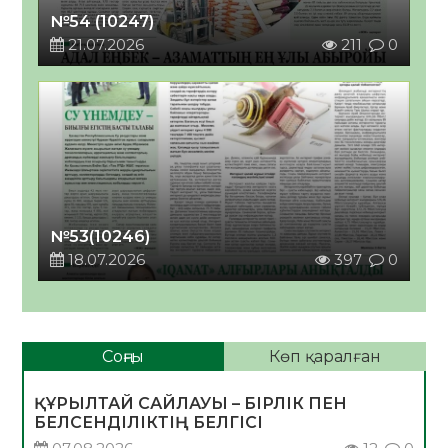
№54 (10247)
21.07.2026
211
0
№53(10246)
18.07.2026
397
0
Соңғы
Көп қаралған
ҚҰРЫЛТАЙ САЙЛАУЫ – БІРЛІК ПЕН
БЕЛСЕНДІЛІКТІҢ БЕЛГІСІ