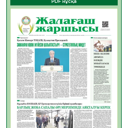
PDF нұсқа
ҚҰРЫЛТАЙ САЙЛАУЫ – БОЛАШАҚҚА
БАСТАР ЖАУАПТЫ ТАҢДАУ
06.08.2026
28
0
Инфекциялық ауруларға қарсы иммундау
жұмыстарының тиімділігі
06.08.2026
29
0
Көкжөтел ауруы туралы
06.08.2026
26
0
АПВ вакцинасы туралы мәлімет
06.08.2026
27
0
Open Air: Қызылорда облысы полиция
департаменті 20 мыңнан астам
көрерменнің қауіпсіздігін қамтамасыз етті
06.08.2026
39
0
ҚЫЗЫЛОРДАДА «САНАЛЫ ҰРПАҚ –
ЖАРҚЫН БОЛАШАҚ» АТТЫ КЕҢЕЙТІЛГЕН