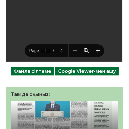
Файлға сілтеме
Google Viewer-мен ашу
Тағы да оқыңыз: