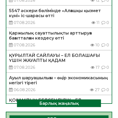
07.08.2026
12
0
5547 әскери бөлімінде «Алғашқы қызмет
күні» іс-шарасы өтті
07.08.2026
11
0
Қаржылық сауаттылықты арттыруға
бағытталған кездесу өтті
07.08.2026
10
0
ҚҰРЫЛТАЙ САЙЛАУЫ – ЕЛ БОЛАШАҒЫ
ҮШІН ЖАУАПТЫ ҚАДАМ
07.08.2026
17
0
Ауыл шаруашылығы – өңір экономикасының
негізгі тірегі
06.08.2026
27
0
ҚОҒАМДЫҚ БЕЛСЕНДІЛІК – ЕЛ
Барлық жаңалық
ДАМУЫНЫҢ НЕГІЗІ
06.08.2026
26
0