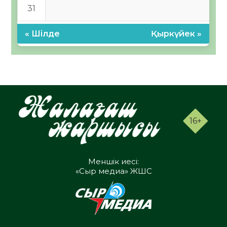
31
« Шілде
Қыркүйек »
16+
Меншік иесі:
«Сыр медиа» ЖШС