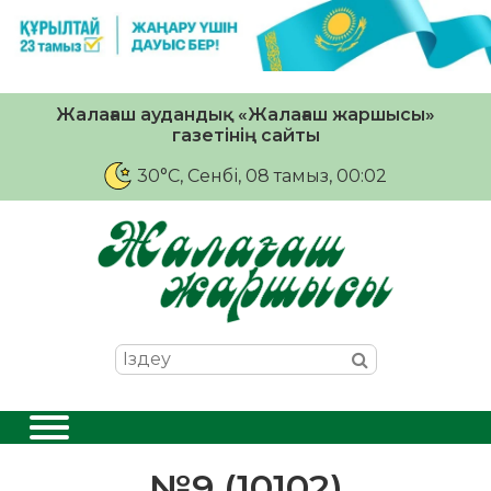
Жалағаш аудандық «Жалағаш жаршысы»
газетінің сайты
30°C
, Сенбі, 08 тамыз, 00:02
№9 (10102)