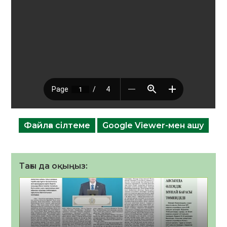
Файлға сілтеме
Google Viewer-мен ашу
Тағы да оқыңыз: