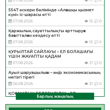
07.08.2026
17
0
5547 әскери бөлімінде «Алғашқы қызмет
күні» іс-шарасы өтті
07.08.2026
15
0
Қаржылық сауаттылықты арттыруға
бағытталған кездесу өтті
07.08.2026
15
0
ҚҰРЫЛТАЙ САЙЛАУЫ – ЕЛ БОЛАШАҒЫ
ҮШІН ЖАУАПТЫ ҚАДАМ
07.08.2026
21
0
Ауыл шаруашылығы – өңір экономикасының
негізгі тірегі
06.08.2026
31
0
ҚОҒАМДЫҚ БЕЛСЕНДІЛІК – ЕЛ
Барлық жаңалық
ДАМУЫНЫҢ НЕГІЗІ
06.08.2026
30
0