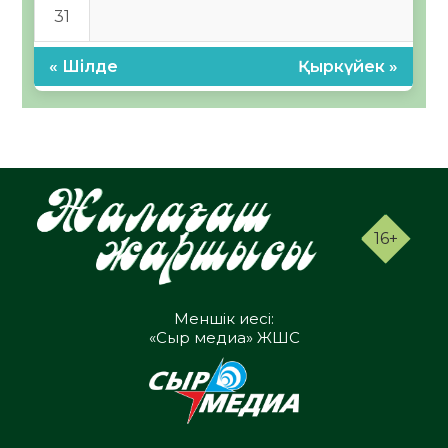
31
« Шілде
Қыркүйек »
16+
Меншік иесі:
«Сыр медиа» ЖШС