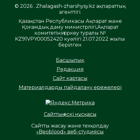
© 2026 . Zhalagash-zharshysy.kz ақпараттық
агенттігі.
Қазақстан Республикасы Ақпарат және
Қоғамдық даму министрлігі,Ақпарат
комитетінің тіркеу туралы №
KZ91VPY00052420 куәлігі 21.07.2022 жылы
берілген
Басшылық
Редакция
Сайт картасы
Материалдарды пайдалану ережелері
Сайттың ескі нұсқасы
Сайтты жасау және техқолдау
«Beoblood» веб-студиясы