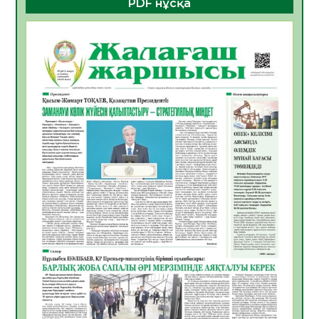
PDF нұсқа
ҚҰРЫЛТАЙ САЙЛАУЫ – БОЛАШАҚҚА
БАСТАР ЖАУАПТЫ ТАҢДАУ
06.08.2026
32
0
Инфекциялық ауруларға қарсы иммундау
жұмыстарының тиімділігі
06.08.2026
33
0
Көкжөтел ауруы туралы
06.08.2026
30
0
АПВ вакцинасы туралы мәлімет
06.08.2026
31
0
Open Air: Қызылорда облысы полиция
департаменті 20 мыңнан астам
көрерменнің қауіпсіздігін қамтамасыз етті
06.08.2026
41
0
ҚЫЗЫЛОРДАДА «САНАЛЫ ҰРПАҚ –
ЖАРҚЫН БОЛАШАҚ» АТТЫ КЕҢЕЙТІЛГЕН