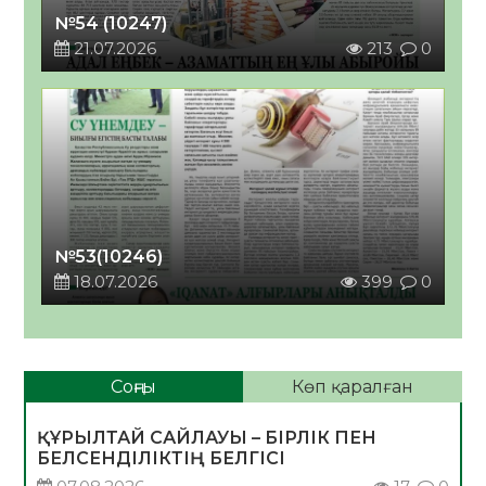
№54 (10247)
21.07.2026
213
0
№53(10246)
18.07.2026
399
0
Соңғы
Көп қаралған
ҚҰРЫЛТАЙ САЙЛАУЫ – БІРЛІК ПЕН
БЕЛСЕНДІЛІКТІҢ БЕЛГІСІ