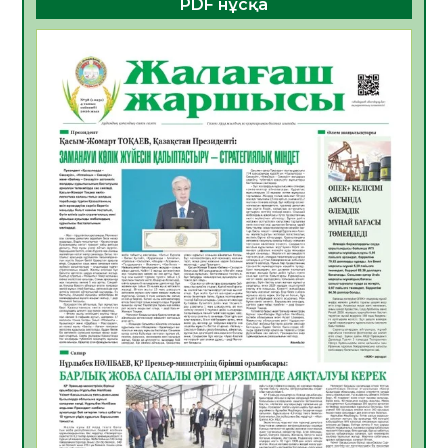
PDF нұсқа
05.08.2026
17
0
Қазақстандықтардың 72,3%-ы жаңа
Құрылтай үшін дауыс беруге дайын
05.08.2026
18
0
ӘРБІР ДАУЫС – ҚОҒАМ ДАМУЫНА
ҚОСЫЛҒАН ҮЛЕС
05.08.2026
25
0
ҚҰРЫЛТАЙ САЙЛАУЫ – БІРЛІК ПЕН
ЖАУАПКЕРШІЛІККЕ БАСТАЙТЫН ҚАДАМ
05.08.2026
24
0
Мектептен – Ұлттық ұлан сапына
04.08.2026
34
0
Үкіметтік емес ұйымдарға арналған
сыйлықақы конкурсына өтінім қабылдау
басталды
04.08.2026
38
0