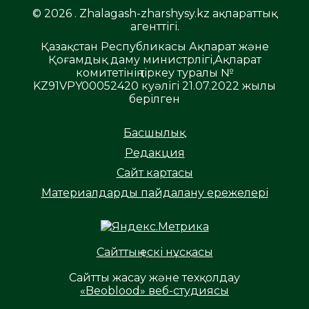
© 2026 . Zhalagash-zharshysy.kz ақпараттық
агенттігі.
Қазақстан Республикасы Ақпарат және
Қоғамдық даму министрлігі,Ақпарат
комитетінің тіркеу туралы №
KZ91VPY00052420 куәлігі 21.07.2022 жылы
берілген
Басшылық
Редакция
Сайт картасы
Материалдарды пайдалану ережелері
Сайттың ескі нұсқасы
Сайтты жасау және техқолдау
«Beoblood» веб-студиясы