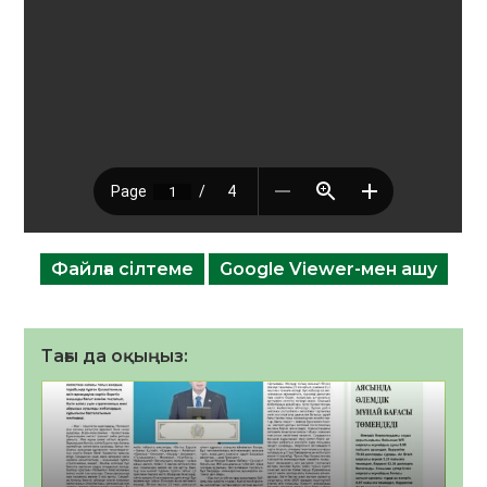
Файлға сілтеме
Google Viewer-мен ашу
Тағы да оқыңыз: