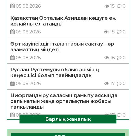
05.08.2026
15
0
Қазақстан Орталық Азиядағы көшуге ең
қолайлы ел атанды
05.08.2026
18
0
Өрт қауіпсіздігі талаптарын сақтау – әр
азаматтың міндеті
05.08.2026
16
0
Руслан Рүстемұлы облыс әкімінің
кеңесшісі болып тағайындалды
05.08.2026
17
0
Цифрландыру саласын дамыту аясында
салынатын жаңа орталықтың жобасы
талқыланды
05.08.2026
17
0
Барлық жаңалық
Алғашқы цифрлық жасанды интеллект
құралдарының таныстырылымы өтті