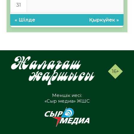
31
« Шілде
Қыркүйек »
16+
Меншік иесі:
«Сыр медиа» ЖШС