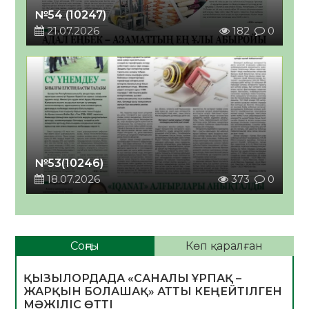
№54 (10247)
21.07.2026
182
0
№53(10246)
18.07.2026
373
0
Соңғы
Көп қаралған
ҚЫЗЫЛОРДАДА «САНАЛЫ ҰРПАҚ –
ЖАРҚЫН БОЛАШАҚ» АТТЫ КЕҢЕЙТІЛГЕН
МӘЖІЛІС ӨТТІ