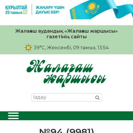
Жалағаш аудандық «Жалағаш жаршысы»
газетінің сайты
39°C
, Жексенбі, 09 тамыз, 13:54
№94 (9981)