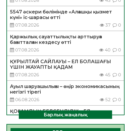
07.08.2026
43
0
5547 әскери бөлімінде «Алғашқы қызмет
күні» іс-шарасы өтті
07.08.2026
37
0
Қаржылық сауаттылықты арттыруға
бағытталған кездесу өтті
07.08.2026
40
0
ҚҰРЫЛТАЙ САЙЛАУЫ – ЕЛ БОЛАШАҒЫ
ҮШІН ЖАУАПТЫ ҚАДАМ
07.08.2026
45
0
Ауыл шаруашылығы – өңір экономикасының
негізгі тірегі
06.08.2026
52
0
ҚОҒАМДЫҚ БЕЛСЕНДІЛІК – ЕЛ
Барлық жаңалық
ДАМУЫНЫҢ НЕГІЗІ
06.08.2026
50
0