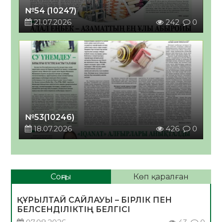
№54 (10247)
21.07.2026
242
0
№53(10246)
18.07.2026
426
0
Соңғы
Көп қаралған
ҚҰРЫЛТАЙ САЙЛАУЫ – БІРЛІК ПЕН
БЕЛСЕНДІЛІКТІҢ БЕЛГІСІ