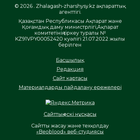
© 2026 . Zhalagash-zharshysy.kz ақпараттық
агенттігі.
Қазақстан Республикасы Ақпарат және
Қоғамдық даму министрлігі,Ақпарат
комитетінің тіркеу туралы №
KZ91VPY00052420 куәлігі 21.07.2022 жылы
берілген
Басшылық
Редакция
Сайт картасы
Материалдарды пайдалану ережелері
Сайттың ескі нұсқасы
Сайтты жасау және техқолдау
«Beoblood» веб-студиясы