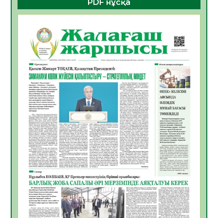
PDF нұсқа
ҚҰРЫЛТАЙ САЙЛАУЫ – БОЛАШАҚҚА
БАСТАР ЖАУАПТЫ ТАҢДАУ
06.08.2026
52
0
Инфекциялық ауруларға қарсы иммундау
жұмыстарының тиімділігі
06.08.2026
54
0
Көкжөтел ауруы туралы
06.08.2026
52
0
АПВ вакцинасы туралы мәлімет
06.08.2026
51
0
Open Air: Қызылорда облысы полиция
департаменті 20 мыңнан астам
көрерменнің қауіпсіздігін қамтамасыз етті
06.08.2026
63
0
ҚЫЗЫЛОРДАДА «САНАЛЫ ҰРПАҚ –
ЖАРҚЫН БОЛАШАҚ» АТТЫ КЕҢЕЙТІЛГЕН