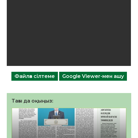
Файлға сілтеме
Google Viewer-мен ашу
Тағы да оқыңыз: