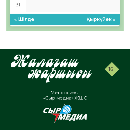
31
« Шілде
Қыркүйек »
16+
Меншік иесі:
«Сыр медиа» ЖШС