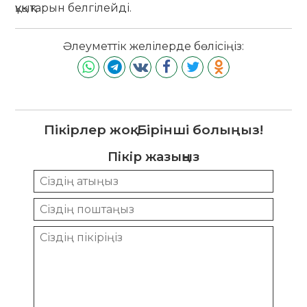
құқықтарын белгілейді.
Әлеуметтік желілерде бөлісіңіз:
Пікірлер жоқ. Бірінші болыңыз!
Пікір жазыңыз