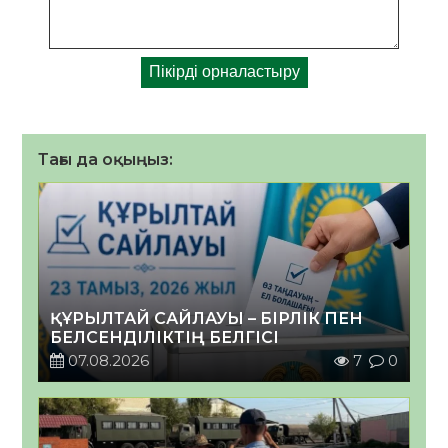
Тағы да оқыңыз:
ҚҰРЫЛТАЙ САЙЛАУЫ – БІРЛІК ПЕН
БЕЛСЕНДІЛІКТІҢ БЕЛГІСІ
07.08.2026
7
0