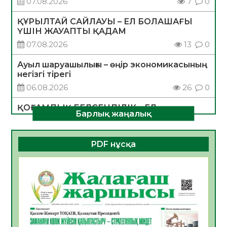
07.08.2026
7
0
ҚҰРЫЛТАЙ САЙЛАУЫ – ЕЛ БОЛАШАҒЫ
ҮШІН ЖАУАПТЫ ҚАДАМ
07.08.2026
13
0
Ауыл шаруашылығы – өңір экономикасының
негізгі тірегі
06.08.2026
26
0
ҚОҒАМДЫҚ БЕЛСЕНДІЛІК – ЕЛ
Барлық жаңалық
ДАМУЫНЫҢ НЕГІЗІ
06.08.2026
24
0
PDF нұсқа
ҚҰРЫЛТАЙ САЙЛАУЫ – БОЛАШАҚҚА
БАСТАР ЖАУАПТЫ ТАҢДАУ
06.08.2026
27
0
Инфекциялық ауруларға қарсы иммундау
жұмыстарының тиімділігі
06.08.2026
28
0