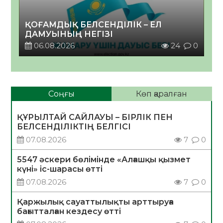
ҚОҒАМДЫҚ БЕЛСЕНДІЛІК – ЕЛ
ДАМУЫНЫҢ НЕГІЗІ
06.08.2026
24
0
Соңғы
Көп қаралған
ҚҰРЫЛТАЙ САЙЛАУЫ – БІРЛІК ПЕН
БЕЛСЕНДІЛІКТІҢ БЕЛГІСІ
07.08.2026
7
0
5547 әскери бөлімінде «Алғашқы қызмет
күні» іс-шарасы өтті
07.08.2026
7
0
Қаржылық сауаттылықты арттыруға
бағытталған кездесу өтті