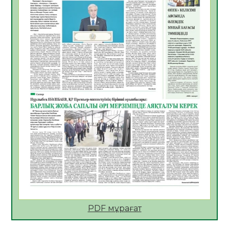
Көкжөтел ауруы туралы
06.08.2026
25
0
АПВ вакцинасы туралы мәлімет
06.08.2026
26
0
Open Air: Қызылорда облысы полиция
департаменті 20 мыңнан астам
көрерменнің қауіпсіздігін қамтамасыз етті
06.08.2026
38
0
ҚЫЗЫЛОРДАДА «САНАЛЫ ҰРПАҚ –
ЖАРҚЫН БОЛАШАҚ» АТТЫ КЕҢЕЙТІЛГЕН
МӘЖІЛІС ӨТТІ
05.08.2026
38
0
Қазақстан Орталық Азиядағы көшуге ең
қолайлы ел атанды
05.08.2026
39
0
PDF мұрағат
Өрт қауіпсіздігі талаптарын сақтау – әр