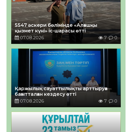
5547 әскери бөлімінде «Алғашқы
қызмет күні» іс-шарасы өтті
07.08.2026
7
0
Қаржылық сауаттылықты арттыруға
бағытталған кездесу өтті
07.08.2026
7
0