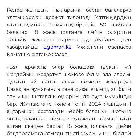
Келесі жылдың 1 қаңтарынан бастап балаларға
Ұлттық қордан қаражат төленеді. Ұлттық қордың
жылдық инвестициялық кірісінің 50 пайызы
балалар 18 жасқа толғанға дейін олардың
арнайы жинақ шоттарына аударылады, деп
хабарлайды
Egemen.kz
Мәжілістің баспасөз
қызметіне сілтеме жасап.
«Бұл қаражатқа олар болашақта тұрғын үй
жағдайын жақсартып немесе білім ала алады.
Тұрғын үй сатып алуға немесе жақсартуға
Қазақстан аумағында ғана рұқсат етіледі, ал білім
алу үшін шетелдік оқу орнында оқуға мүмкіндік
бар. Жинақ және төлем тетігі 2024 жылдың 1
қаңтарынан басталады. Әрбір баланың шотына
оның туғаннан немесе Қазақстан азаматтығын
алған кезден бастап 18 жасқа толғанға дейін
бағдарламаға қатысқан тиісті жылы үшін бірдей