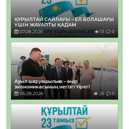
ҚҰРЫЛТАЙ САЙЛАУЫ – ЕЛ БОЛАШАҒЫ
ҮШІН ЖАУАПТЫ ҚАДАМ
07.08.2026
13
0
Ауыл шаруашылығы – өңір
экономикасының негізгі тірегі
06.08.2026
26
0