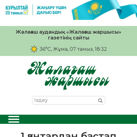
Жалағаш аудандық «Жалағаш жаршысы»
газетінің сайты
36°C
, Жұма, 07 тамыз, 18:32
1 қаңтардан бастап