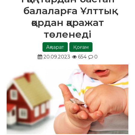
балаларға Ұлттық
қордан қаражат
төленеді
Ақпарат
Қоғам
20.09.2023
654
0