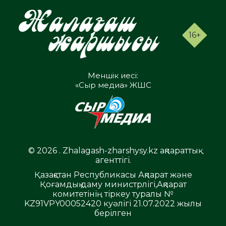
16+
Меншік иесі:
«Сыр медиа» ЖШС
© 2026 . Zhalagash-zharshysy.kz ақпараттық
агенттігі.
Қазақстан Республикасы Ақпарат және
Қоғамдық даму министрлігі,Ақпарат
комитетінің тіркеу туралы №
KZ91VPY00052420 куәлігі 21.07.2022 жылы
берілген