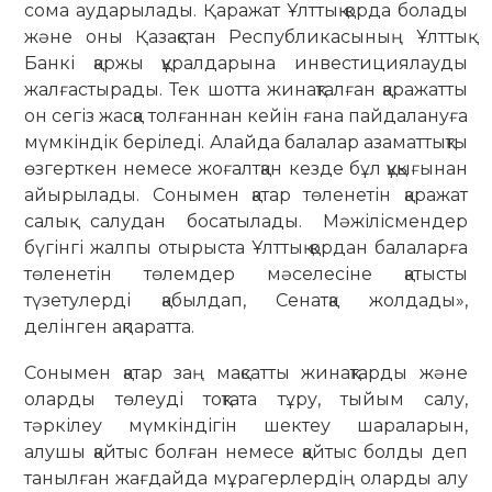
сома аударылады. Қаражат Ұлттық қорда болады
және оны Қазақстан Республикасының Ұлттық
Банкі қаржы құралдарына инвестициялауды
жалғастырады. Тек шотта жинақталған қаражатты
он сегіз жасқа толғаннан кейін ғана пайдалануға
мүмкіндік беріледі. Алайда балалар азаматтықты
өзгерткен немесе жоғалтқан кезде бұл құқығынан
айырылады. Сонымен қатар төленетін қаражат
салық салудан босатылады. Мәжілісмендер
бүгінгі жалпы отырыста Ұлттық қордан балаларға
төленетін төлемдер мәселесіне қатысты
түзетулерді қабылдап, Сенатқа жолдады»,
делінген ақпаратта.
Сонымен қатар заң мақсатты жинақтарды және
оларды төлеуді тоқтата тұру, тыйым салу,
тәркілеу мүмкіндігін шектеу шараларын,
алушы қайтыс болған немесе қайтыс болды деп
танылған жағдайда мұрагерлердің оларды алу