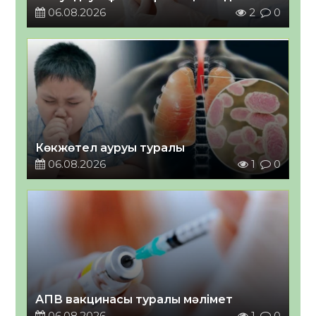
06.08.2026
2
0
Көкжөтел ауруы туралы
06.08.2026
1
0
АПВ вакцинасы туралы мәлімет
06.08.2026
1
0