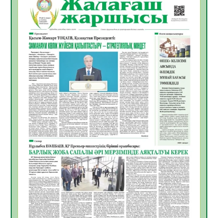
Руслан Рүстемұлы облыс әкімінің
кеңесшісі болып тағайындалды
05.08.2026
22
0
Цифрландыру саласын дамыту аясында
салынатын жаңа орталықтың жобасы
талқыланды
05.08.2026
21
0
Алғашқы цифрлық жасанды интеллект
құралдарының таныстырылымы өтті
05.08.2026
22
0
Қазақстандықтардың 72,3%-ы жаңа
Құрылтай үшін дауыс беруге дайын
05.08.2026
24
0
ӘРБІР ДАУЫС – ҚОҒАМ ДАМУЫНА
ҚОСЫЛҒАН ҮЛЕС
05.08.2026
30
0