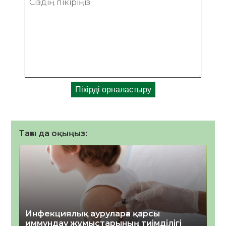
Тағы да оқыңыз:
Инфекциялық ауруларға қарсы
иммундау жұмыстарының тиімділігі