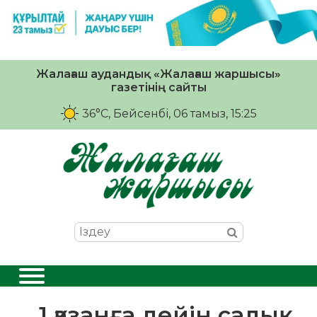
Жалағаш аудандық «Жалағаш жаршысы»
газетінің сайты
36°C
, Бейсенбі, 06 тамыз, 15:25
1 қазанға дейін салық