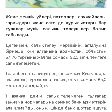
Жеке меншік үйлері, пәтерлері, саяжайлары,
гараждары және өзге де құрылыстары бар
тұлғалар мүлік салығын төлеушілер болып
табылады.
Дегенмен, салық төлеу мерзімінің аяқталуына
бірнеше күн қалғанына қарамастан, облыстың
67176 тұрғыны жалпы сомасы 92,0 млн. теңгеге
салық төлемеген.
Төленбеген салықтың ең ірі сомасы Қызылорда
қаласының тұрғынына тиесілі, оның сомасы 84,0
млн. теңгені құрайды.
1 қазанға дейін салық төлемеген тұлғалар
заңнама нормаларына сәйкес банк қызметтерін
ала алмайды, оның ішінде банк шоттар ашуға,