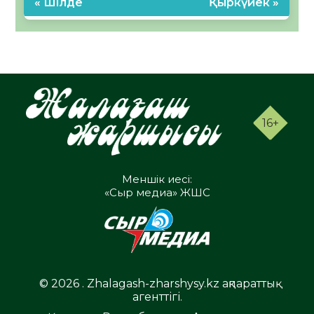
« Шілде
Қыркүйек »
16+
Меншік иесі:
«Сыр медиа» ЖШС
© 2026 . Zhalagash-zharshysy.kz ақпараттық
агенттігі.