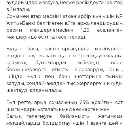
аударымдар жасауға, несие рәсімдеуге шектеу
қойылады.
Сонымен қатар мерзімі өткен әрбір күн үшін ҚР
Ұлттық Банкі белгілеген қайта қаржыландырудың
ресми мөлшерлемесінің 1,25 еселенген
мөлшерінде өсімпұл есептеледі.
Бұдан басқа, салық органдары мәжбүрлеп
өндіріп алу мақсатында сот орындаушыларға
салықтық бұйрықтарды жібереді, олар
борышкерлерге қатысты шараларды, оның
ішінде мүлік пен банк шоттарына тыйым
салуды, сондай-ақ елден тыс жерлерге шығуды
шектеуді қолданылады.
Бұл ретте, қарыз сомасының 25% құрайтын сот
шығындары ұсталатынында ескерген жөн.
Салық төлемеуге байланысты жағымсыз
жағдайларды болдырмау үшін 1 қазанға дейін