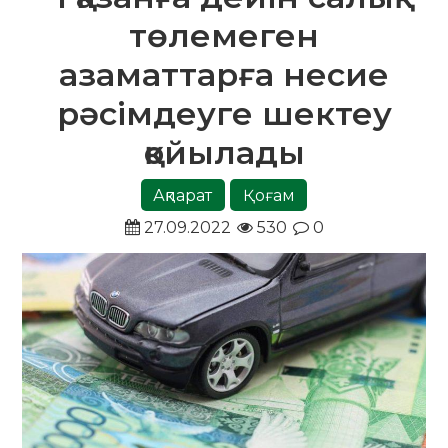
төлемеген
азаматтарға несие
рәсімдеуге шектеу
қойылады
Ақпарат
Қоғам
27.09.2022
530
0