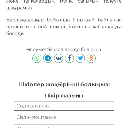
жеке тұлғалардың мүлік салығын төлеуге
шақырамыз.
Барлық сұрақтар бойынша бірыңғай байланыс
орталығына 1414 нөмірі бойынша хабарласуға
болады.
Әлеуметтік желілерде бөлісіңіз:
Пікірлер жоқ. Бірінші болыңыз!
Пікір жазыңыз