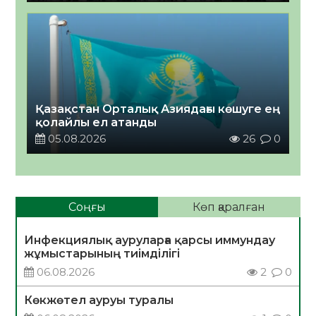
Қазақстан Орталық Азиядағы көшуге ең
қолайлы ел атанды
05.08.2026
26
0
Соңғы
Көп қаралған
Инфекциялық ауруларға қарсы иммундау
жұмыстарының тиімділігі
06.08.2026
2
0
Көкжөтел ауруы туралы