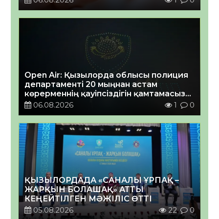
Open Air: Қызылорда облысы полиция
департаменті 20 мыңнан астам
көрерменнің қауіпсіздігін қамтамасыз
етті
06.08.2026
1
0
ҚЫЗЫЛОРДАДА «САНАЛЫ ҰРПАҚ –
ЖАРҚЫН БОЛАШАҚ» АТТЫ
КЕҢЕЙТІЛГЕН МӘЖІЛІС ӨТТІ
05.08.2026
22
0