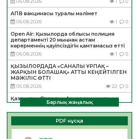
06.08.2026
1
0
АПВ вакцинасы туралы мәлімет
06.08.2026
1
0
Open Air: Қызылорда облысы полиция
департаменті 20 мыңнан астам
көрерменнің қауіпсіздігін қамтамасыз етті
06.08.2026
1
0
ҚЫЗЫЛОРДАДА «САНАЛЫ ҰРПАҚ –
ЖАРҚЫН БОЛАШАҚ» АТТЫ КЕҢЕЙТІЛГЕН
МӘЖІЛІС ӨТТІ
05.08.2026
22
0
Қазақстан Орталық Азиядағы көшуге ең
Барлық жаңалық
қолайлы ел атанды
05.08.2026
26
0
PDF нұсқа
Өрт қауіпсіздігі талаптарын сақтау – әр
азаматтың міндеті
05.08.2026
26
0