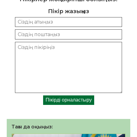
Пікір жазыңыз
Тағы да оқыңыз: