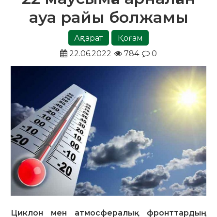
ауа райы болжамы
Ақпарат
Қоғам
22.06.2022
784
0
Циклон мен атмосфералық фронттардың