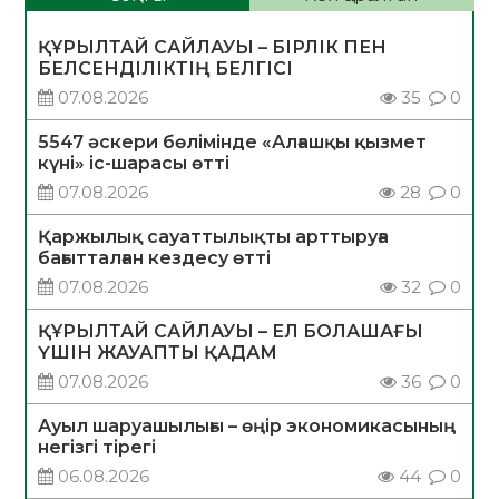
ҚҰРЫЛТАЙ САЙЛАУЫ – БІРЛІК ПЕН
БЕЛСЕНДІЛІКТІҢ БЕЛГІСІ
07.08.2026
35
0
5547 әскери бөлімінде «Алғашқы қызмет
күні» іс-шарасы өтті
07.08.2026
28
0
Қаржылық сауаттылықты арттыруға
бағытталған кездесу өтті
07.08.2026
32
0
ҚҰРЫЛТАЙ САЙЛАУЫ – ЕЛ БОЛАШАҒЫ
ҮШІН ЖАУАПТЫ ҚАДАМ
07.08.2026
36
0
Ауыл шаруашылығы – өңір экономикасының
негізгі тірегі
06.08.2026
44
0