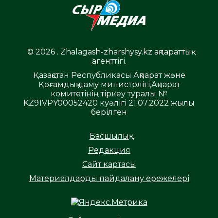
© 2026 . Zhalagash-zharshysy.kz ақпараттық
агенттігі.
Қазақстан Республикасы Ақпарат және
Қоғамдық даму министрлігі,Ақпарат
комитетінің тіркеу туралы №
KZ91VPY00052420 куәлігі 21.07.2022 жылы
берілген
Басшылық
Редакция
Сайт картасы
Материалдарды пайдалану ережелері