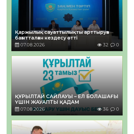
Қаржылық сауаттылықты арттыруға
бағытталған кездесу өтті
07.08.2026
32
0
ҚҰРЫЛТАЙ САЙЛАУЫ – ЕЛ БОЛАШАҒЫ
ҮШІН ЖАУАПТЫ ҚАДАМ
07.08.2026
36
0