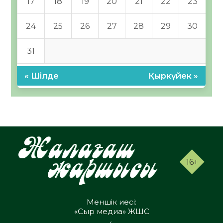
17
18
19
20
21
22
23
24
25
26
27
28
29
30
31
« Шілде
Қыркүйек »
16+
Меншік иесі:
«Сыр медиа» ЖШС