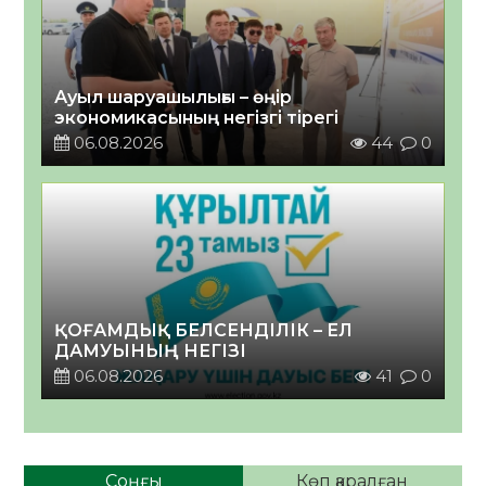
Ауыл шаруашылығы – өңір
экономикасының негізгі тірегі
06.08.2026
44
0
ҚОҒАМДЫҚ БЕЛСЕНДІЛІК – ЕЛ
ДАМУЫНЫҢ НЕГІЗІ
06.08.2026
41
0
Соңғы
Көп қаралған