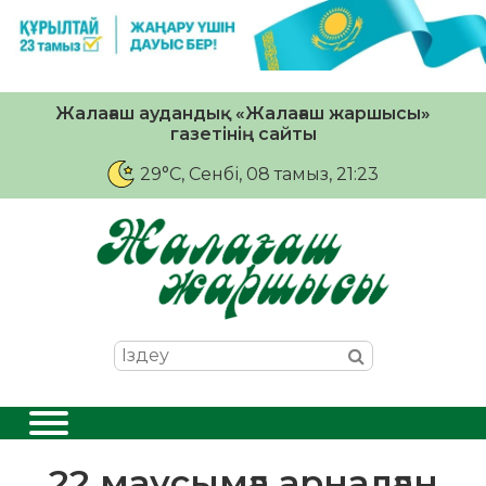
Жалағаш аудандық «Жалағаш жаршысы»
газетінің сайты
29°C
, Сенбі, 08 тамыз, 21:23
22 маусымға арналған