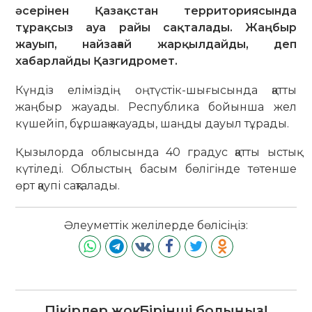
әсерінен Қазақстан территориясында
тұрақсыз ауа райы сақталады. Жаңбыр
жауып, найзағай жарқылдайды, деп
хабарлайды Қазгидромет.
Күндіз еліміздің оңтүстік-шығысында қатты
жаңбыр жауады. Республика бойынша жел
күшейіп, бұршақ жауады, шаңды дауыл тұрады.
Қызылорда облысында 40 градус қатты ыстық
күтіледі. Облыстың басым бөлігінде төтенше
өрт қаупі сақталады.
Әлеуметтік желілерде бөлісіңіз:
Пікірлер жоқ. Бірінші болыңыз!