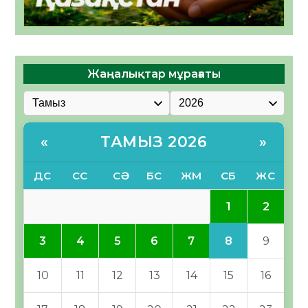
Жаңалықтар мұрағаты
ТАМЫЗ 2026
«
»
ДС
СС
СӘ
БС
ЖМ
СБ
ЖС
1
2
8
3
4
5
6
7
9
10
11
12
13
14
15
16