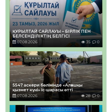
ҚҰРЫЛТАЙ САЙЛАУЫ – БІРЛІК ПЕН
БЕЛСЕНДІЛІКТІҢ БЕЛГІСІ
07.08.2026
35
0
5547 әскери бөлімінде «Алғашқы
қызмет күні» іс-шарасы өтті
07.08.2026
28
0