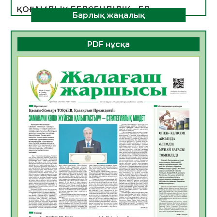
ҚОҒАМДЫҚ БЕЛСЕНДІЛІК – ЕЛ
Барлық жаңалық
ДАМУЫНЫҢ НЕГІЗІ
06.08.2026
41
0
PDF нұсқа
ҚҰРЫЛТАЙ САЙЛАУЫ – БОЛАШАҚҚА
БАСТАР ЖАУАПТЫ ТАҢДАУ
06.08.2026
43
0
Инфекциялық ауруларға қарсы иммундау
жұмыстарының тиімділігі
06.08.2026
46
0
Көкжөтел ауруы туралы
06.08.2026
42
0
АПВ вакцинасы туралы мәлімет
06.08.2026
41
0
Open Air: Қызылорда облысы полиция
департаменті 20 мыңнан астам
көрерменнің қауіпсіздігін қамтамасыз етті