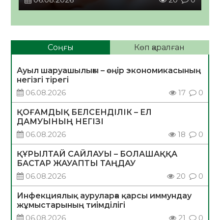
Соңғы
Көп қаралған
Ауыл шаруашылығы – өңір экономикасының
негізгі тірегі
06.08.2026
17
0
ҚОҒАМДЫҚ БЕЛСЕНДІЛІК – ЕЛ
ДАМУЫНЫҢ НЕГІЗІ
06.08.2026
18
0
ҚҰРЫЛТАЙ САЙЛАУЫ – БОЛАШАҚҚА
БАСТАР ЖАУАПТЫ ТАҢДАУ
06.08.2026
20
0
Инфекциялық ауруларға қарсы иммундау
жұмыстарының тиімділігі
06.08.2026
21
0