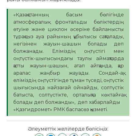
«Қазақстанның басым бөлігінде
атмосфералық фронтальды бөліктердің
өтуіне және циклон әсеріне байланысты
тұрақсыз ауа райының құбылысы сақталады,
негізінен жауын-шашын болады деп
болжанады. Еліміздің оңтүстігі мен
оңтүстік-шығысындағы таулы аймақтарда
қатты жауын-шашын, атап айтқанда, қар
аралас жаңбыр жауады. Сондай-ақ,
еліміздің оңтүстігінде тұман түседі, оңтүстік
шығысында найзағай ойнайды, солтүстік
батыста, солтүстікте, орталықта көктайғақ
болады деп болжанды», деп хабарлайды
«Қазгидромет» РМК баспасөз қызметі.
Әлеуметтік желілерде бөлісіңіз: