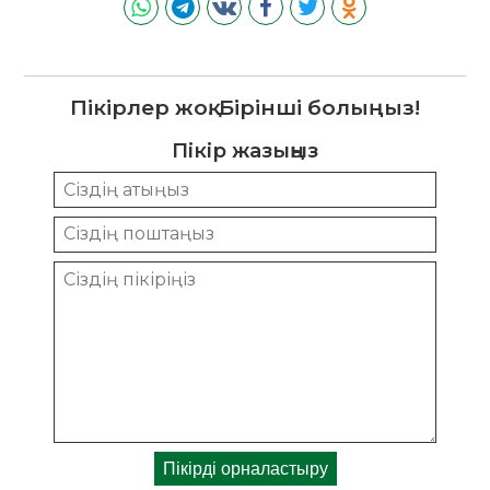
Пікірлер жоқ. Бірінші болыңыз!
Пікір жазыңыз