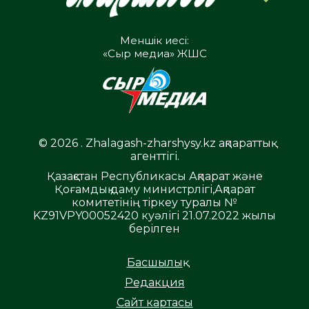
Меншік иесі:
«Сыр медиа» ЖШС
© 2026 . Zhalagash-zharshysy.kz ақпараттық
агенттігі.
Қазақстан Республикасы Ақпарат және
Қоғамдық даму министрлігі,Ақпарат
комитетінің тіркеу туралы №
KZ91VPY00052420 куәлігі 21.07.2022 жылы
берілген
Басшылық
Редакция
Сайт картасы