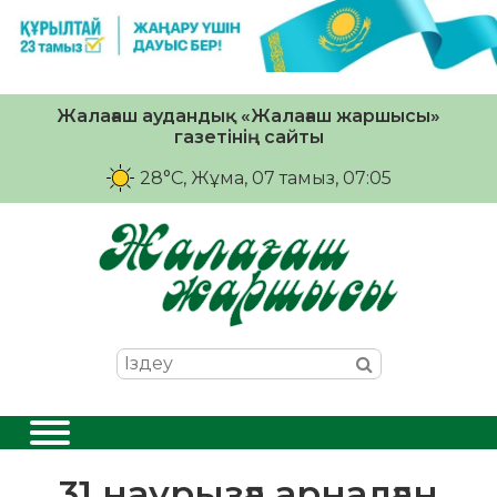
Жалағаш аудандық «Жалағаш жаршысы»
газетінің сайты
28°C
, Жұма, 07 тамыз, 07:05
31 наурызға арналған