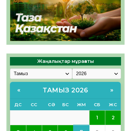
Жаңалықтар мұрағаты
ТАМЫЗ 2026
«
»
ДС
СС
СӘ
БС
ЖМ
СБ
ЖС
1
2