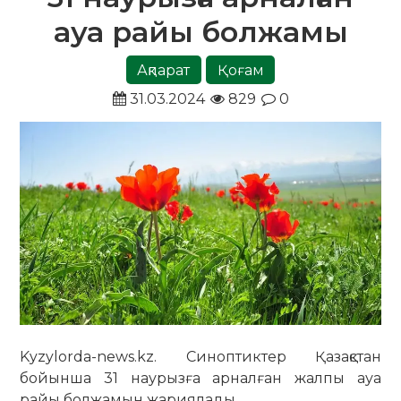
ауа райы болжамы
Ақпарат
Қоғам
31.03.2024
829
0
Kyzylorda-news.kz. Синоптиктер Қазақстан
бойынша 31 наурызға арналған жалпы ауа
райы болжамын жариялады.