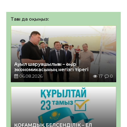
Тағы да оқыңыз:
Ауыл шаруашылығы – өңір
экономикасының негізгі тірегі
06.08.2026
17
0
ҚОҒАМДЫҚ БЕЛСЕНДІЛІК – ЕЛ