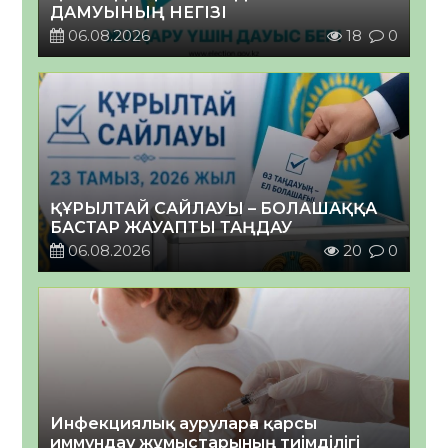
ДАМУЫНЫҢ НЕГІЗІ
06.08.2026
18
0
ҚҰРЫЛТАЙ САЙЛАУЫ – БОЛАШАҚҚА
БАСТАР ЖАУАПТЫ ТАҢДАУ
06.08.2026
20
0
Инфекциялық ауруларға қарсы
иммундау жұмыстарының тиімділігі