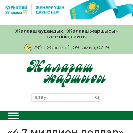
Жалағаш аудандық «Жалағаш жаршысы»
газетінің сайты
29°C
, Жексенбі, 09 тамыз, 02:19
«4,7 миллион доллар».