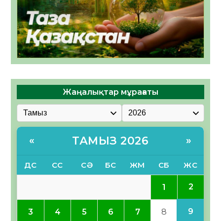
Жаңалықтар мұрағаты
ТАМЫЗ 2026
«
»
ДС
СС
СӘ
БС
ЖМ
СБ
ЖС
2
1
9
3
4
5
6
7
8