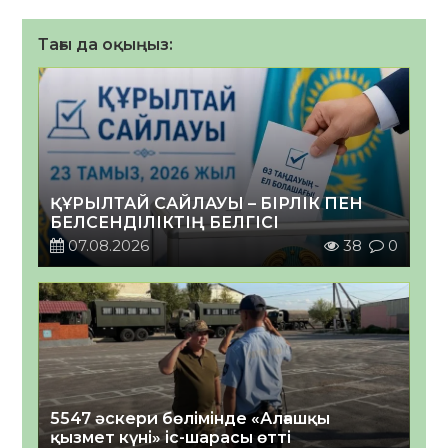
Тағы да оқыңыз:
ҚҰРЫЛТАЙ САЙЛАУЫ – БІРЛІК ПЕН
БЕЛСЕНДІЛІКТІҢ БЕЛГІСІ
07.08.2026
38
0
5547 әскери бөлімінде «Алғашқы
қызмет күні» іс-шарасы өтті