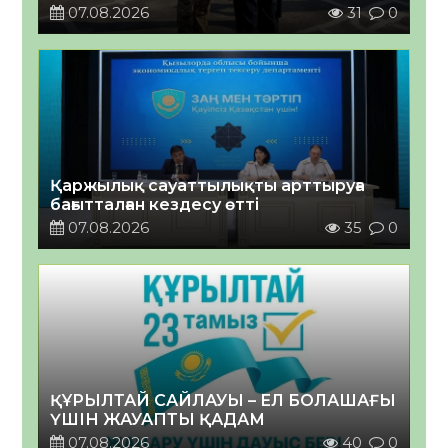
07.08.2026
31
0
Қаржылық сауаттылықты арттыруға
бағытталған кездесу өтті
07.08.2026
35
0
ҚҰРЫЛТАЙ САЙЛАУЫ – ЕЛ БОЛАШАҒЫ
ҮШІН ЖАУАПТЫ ҚАДАМ
07.08.2026
40
0