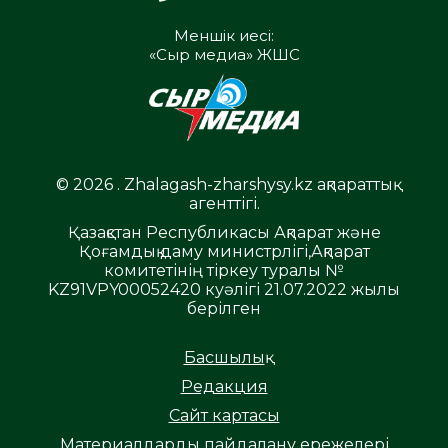
Меншік иесі:
«Сыр медиа» ЖШС
© 2026 . Zhalagash-zharshysy.kz ақпараттық
агенттігі.
Қазақстан Республикасы Ақпарат және
Қоғамдық даму министрлігі,Ақпарат
комитетінің тіркеу туралы №
KZ91VPY00052420 куәлігі 21.07.2022 жылы
берілген
Басшылық
Редакция
Сайт картасы
Материалдарды пайдалану ережелері