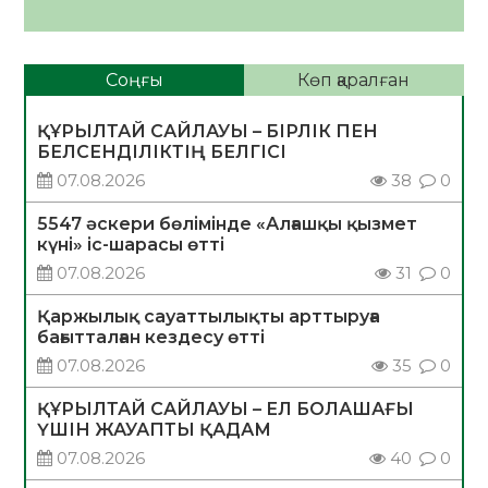
Соңғы
Көп қаралған
ҚҰРЫЛТАЙ САЙЛАУЫ – БІРЛІК ПЕН
БЕЛСЕНДІЛІКТІҢ БЕЛГІСІ
07.08.2026
38
0
5547 әскери бөлімінде «Алғашқы қызмет
күні» іс-шарасы өтті
07.08.2026
31
0
Қаржылық сауаттылықты арттыруға
бағытталған кездесу өтті
07.08.2026
35
0
ҚҰРЫЛТАЙ САЙЛАУЫ – ЕЛ БОЛАШАҒЫ
ҮШІН ЖАУАПТЫ ҚАДАМ
07.08.2026
40
0