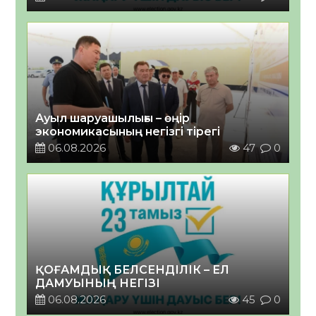
Ауыл шаруашылығы – өңір
экономикасының негізгі тірегі
06.08.2026
47
0
ҚОҒАМДЫҚ БЕЛСЕНДІЛІК – ЕЛ
ДАМУЫНЫҢ НЕГІЗІ
06.08.2026
45
0