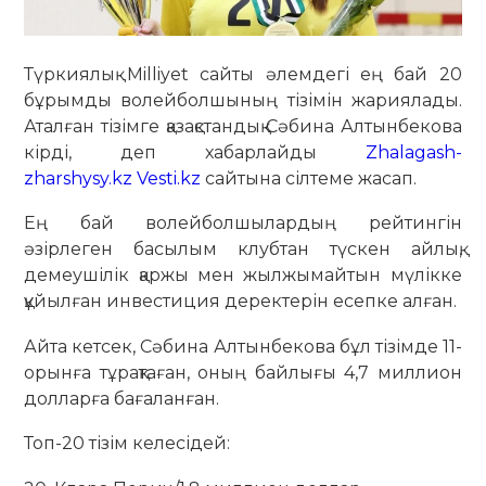
Түркиялық Milliyet сайты әлемдегі ең бай 20
бұрымды волейболшының тізімін жариялады.
Аталған тізімге қазақстандық Сәбина Алтынбекова
кірді, деп хабарлайды
Zhalagash-
zharshysy.kz
Vesti.kz
сайтына сілтеме жасап.
Ең бай волейболшылардың рейтингін
әзірлеген басылым клубтан түскен айлық,
демеушілік қаржы мен жылжымайтын мүлікке
құйылған инвестиция деректерін есепке алған.
Айта кетсек, Сәбина Алтынбекова бұл тізімде 11-
орынға тұрақтаған, оның байлығы 4,7 миллион
долларға бағаланған.
Топ-20 тізім келесідей: