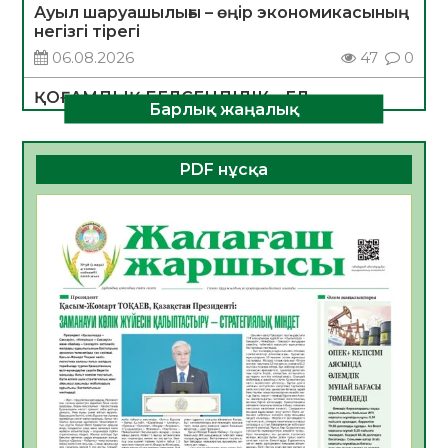
Ауыл шаруашылығы – өңір экономикасының
негізгі тірегі
06.08.2026
47
0
ҚОҒАМДЫҚ БЕЛСЕНДІЛІК – ЕЛ
Барлық жаңалық
ДАМУЫНЫҢ НЕГІЗІ
06.08.2026
45
0
PDF нұсқа
ҚҰРЫЛТАЙ САЙЛАУЫ – БОЛАШАҚҚА
БАСТАР ЖАУАПТЫ ТАҢДАУ
06.08.2026
47
0
Инфекциялық ауруларға қарсы иммундау
жұмыстарының тиімділігі
06.08.2026
49
0
Көкжөтел ауруы туралы
06.08.2026
46
0
АПВ вакцинасы туралы мәлімет
06.08.2026
44
0