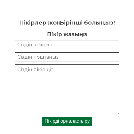
Пікірлер жоқ. Бірінші болыңыз!
Пікір жазыңыз