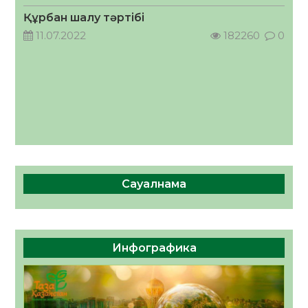
05.08.2026
56
0
Құрбан шалу тәртібі
11.07.2022
182260
0
Сауалнама
Инфографика