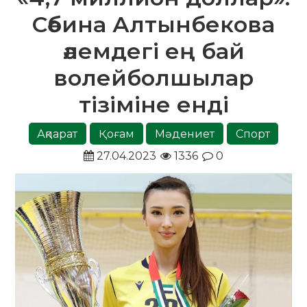
Сәбина Алтынбекова
әлемдегі ең бай
волейболшылар
тізіміне енді
Ақпарат
Қоғам
Мәдениет
Спорт
27.04.2023
1336
0