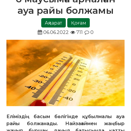
ауа райы болжамы
Ақпарат
Қоғам
06.06.2022
711
0
Еліміздің басым бөлігінде құбылмалы ауа
райы болжанады. Найзағаймен жаңбыр
жауып, бұршақ, дауыл, батысында қатты