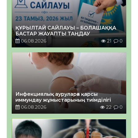
ҚҰРЫЛТАЙ САЙЛАУЫ – БОЛАШАҚҚА
БАСТАР ЖАУАПТЫ ТАҢДАУ
06.08.2026
21
0
Инфекциялық ауруларға қарсы
иммундау жұмыстарының тиімділігі
06.08.2026
22
0