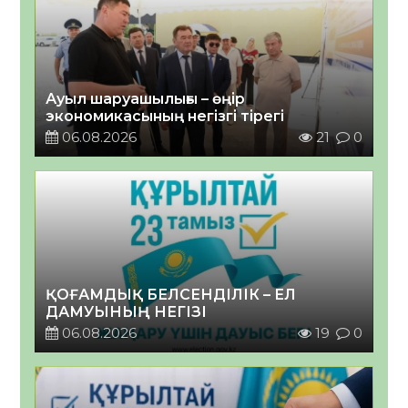
Ауыл шаруашылығы – өңір
экономикасының негізгі тірегі
06.08.2026
21
0
ҚОҒАМДЫҚ БЕЛСЕНДІЛІК – ЕЛ
ДАМУЫНЫҢ НЕГІЗІ
06.08.2026
19
0