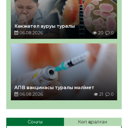
Көкжөтел ауруы туралы
06.08.2026
20
0
АПВ вакцинасы туралы мәлімет
06.08.2026
21
0
Соңғы
Көп қаралған