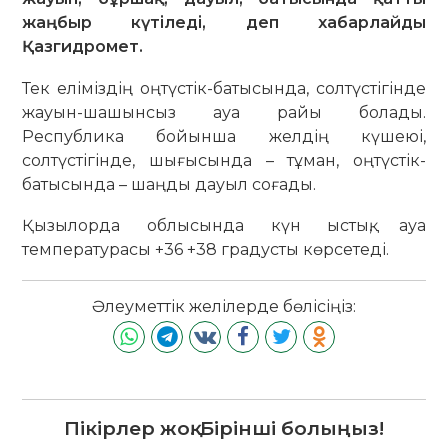
жаңбыр күтіледі, деп хабарлайды
Қазгидромет.
Тек еліміздің оңтүстік-батысында, солтүстігінде
жауын-шашынсыз ауа райы болады.
Республика бойынша желдің күшеюі,
солтүстігінде, шығысында – тұман, оңтүстік-
батысында – шаңды дауыл соғады.
Қызылорда облысында күн ыстық, ауа
температурасы +36 +38 градусты көрсетеді.
Әлеуметтік желілерде бөлісіңіз:
Пікірлер жоқ. Бірінші болыңыз!