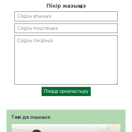
Пікір жазыңыз
Тағы да оқыңыз: