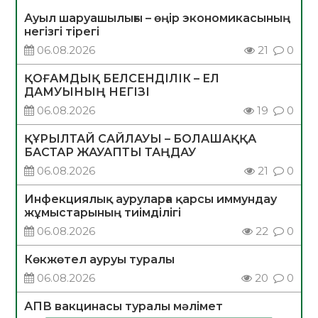
Ауыл шаруашылығы – өңір экономикасының
негізгі тірегі
06.08.2026
21
0
ҚОҒАМДЫҚ БЕЛСЕНДІЛІК – ЕЛ
ДАМУЫНЫҢ НЕГІЗІ
06.08.2026
19
0
ҚҰРЫЛТАЙ САЙЛАУЫ – БОЛАШАҚҚА
БАСТАР ЖАУАПТЫ ТАҢДАУ
06.08.2026
21
0
Инфекциялық ауруларға қарсы иммундау
жұмыстарының тиімділігі
06.08.2026
22
0
Көкжөтел ауруы туралы
06.08.2026
20
0
АПВ вакцинасы туралы мәлімет