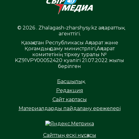
© 2026 . Zhalagash-zharshysy.kz ақпараттық
агенттігі.
Қазақстан Республикасы Ақпарат және
Қоғамдық даму министрлігі,Ақпарат
комитетінің тіркеу туралы №
KZ91VPY00052420 куәлігі 21.07.2022 жылы
берілген
Басшылық
Редакция
Сайт картасы
Материалдарды пайдалану ережелері
Сайттың ескі нұсқасы