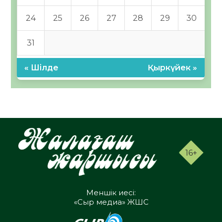
24
25
26
27
28
29
30
31
« Шілде
Қыркүйек »
16+
Меншік иесі:
«Сыр медиа» ЖШС