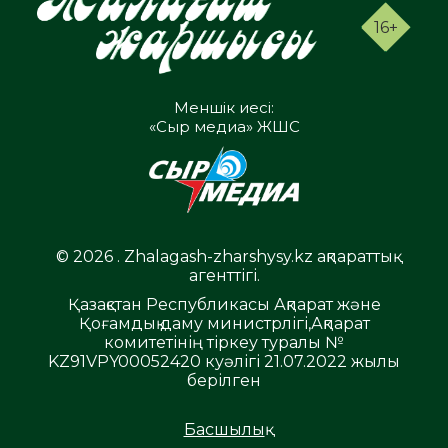
16+
Меншік иесі:
«Сыр медиа» ЖШС
© 2026 . Zhalagash-zharshysy.kz ақпараттық
агенттігі.
Қазақстан Республикасы Ақпарат және
Қоғамдық даму министрлігі,Ақпарат
комитетінің тіркеу туралы №
KZ91VPY00052420 куәлігі 21.07.2022 жылы
берілген
Басшылық