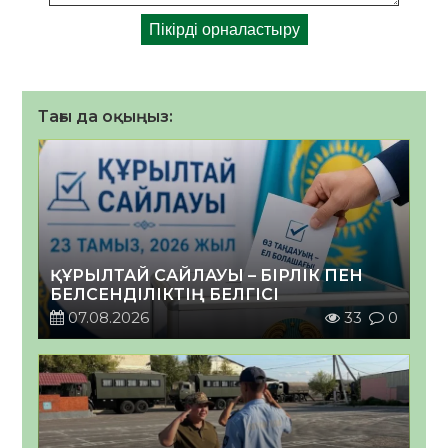
Тағы да оқыңыз:
ҚҰРЫЛТАЙ САЙЛАУЫ – БІРЛІК ПЕН
БЕЛСЕНДІЛІКТІҢ БЕЛГІСІ
07.08.2026
33
0