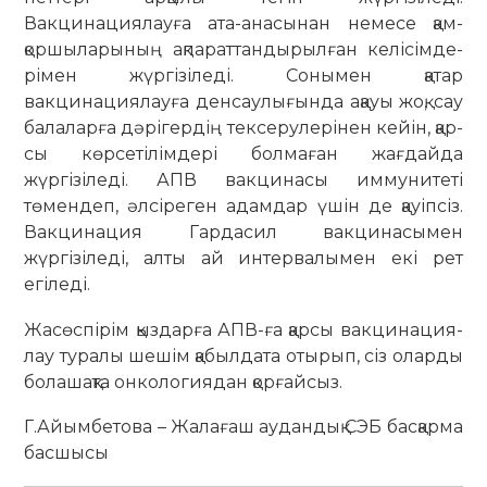
Вакцинациялауға ата-анасынан немесе қам­
қоршыларының ақ­па­рат­тан­дырылған келісім­де­
рі­мен жүргізіледі. Сонымен қатар
вакцинациялауға ден­саулығында ақауы жоқ, сау
балаларға дәрігердің тексерулерінен кейін, қар­
сы көрсетілімдері бол­ма­ған жағдайда
жүргізіледі. АПВ вакцинасы иммунитеті
төмендеп, әлсіреген адам­дар үшін де қауіпсіз.
Вак­ци­нация Гардасил вак­ци­насымен
жүргізіледі, алты ай интервалымен екі рет
егіледі.
Жасөспірім қыздарға АПВ-ға қарсы вак­ци­на­ция­
лау туралы шешім қа­был­дата отырып, сіз оларды
болашақта онкологиядан қорғайсыз.
Г.Айымбетова – Жалағаш аудандық СЭБ басқарма
басшысы