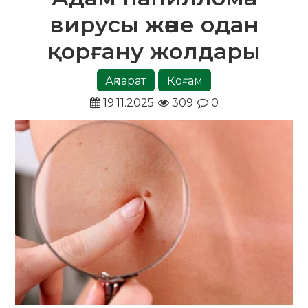
вирусы және одан
қорғану жолдары
Ақпарат
Қоғам
19.11.2025
309
0