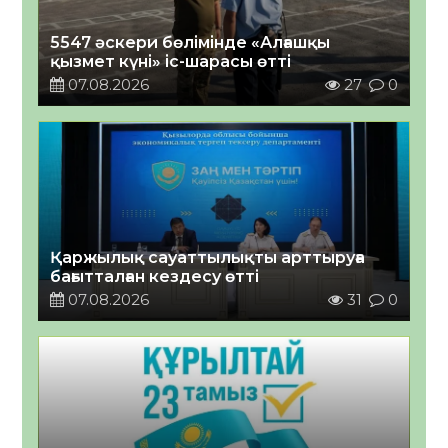
5547 әскери бөлімінде «Алғашқы
қызмет күні» іс-шарасы өтті
07.08.2026
27
0
Қаржылық сауаттылықты арттыруға
бағытталған кездесу өтті
07.08.2026
31
0