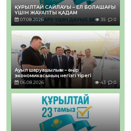
ҚҰРЫЛТАЙ САЙЛАУЫ – ЕЛ БОЛАШАҒЫ
ҮШІН ЖАУАПТЫ ҚАДАМ
07.08.2026
35
0
Ауыл шаруашылығы – өңір
экономикасының негізгі тірегі
06.08.2026
43
0