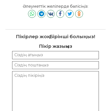
Әлеуметтік желілерде бөлісіңіз:
Пікірлер жоқ. Бірінші болыңыз!
Пікір жазыңыз