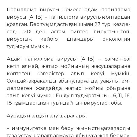
Папиллома вирусы не­ме­се адам папил­ло­ма
ви­русы (АПВ) – папиллома ви­рустық топтардан
құ­рал­ған. Бес тұқымдас­тық­тан шыққан 27 түрі кез­де­
седі, 200-ден астам типтес вирустық топ,
вирустың кей­бір штамдары онко­ло­гия
тудыруы мүмкін.
Адам папиллома ви­ру­сы (АПВ) – өзімен-өзі
кетіп қалмай, жатыр мойнының жасушаларына
көптеген өзгерістер алып келуі мүм­кін.
Сондай-ақ ракалды қабынуларға да, уақтылы ем­
делмеген жағдайда жа­тыр мойны обырына
алып келуі мүмкін.Ең қауіп туды­ра­тыны – 6, 11, 16,
18 тұқым­дас­тықтан туындайтын вирустар тобы.
Аурудың алдын алу ша­ралары:
– иммунитетке мән бе­ру, жыныстық ағзаларды
та­за ұстау, жарақат ал­мау­ға, қабынуға жол бермеу.