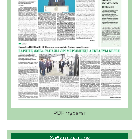
06.08.2026
41
0
АПВ вакцинасы туралы мәлімет
06.08.2026
40
0
Open Air: Қызылорда облысы полиция
департаменті 20 мыңнан астам
көрерменнің қауіпсіздігін қамтамасыз етті
06.08.2026
53
0
ҚЫЗЫЛОРДАДА «САНАЛЫ ҰРПАҚ –
ЖАРҚЫН БОЛАШАҚ» АТТЫ КЕҢЕЙТІЛГЕН
МӘЖІЛІС ӨТТІ
05.08.2026
53
0
Қазақстан Орталық Азиядағы көшуге ең
қолайлы ел атанды
05.08.2026
52
0
PDF мұрағат
Өрт қауіпсіздігі талаптарын сақтау – әр
азаматтың міндеті
Хабарландыру
05.08.2026
56
0