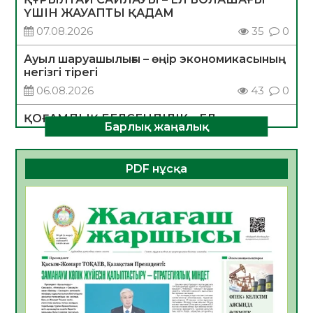
ҮШІН ЖАУАПТЫ ҚАДАМ
07.08.2026
35
0
Ауыл шаруашылығы – өңір экономикасының
негізгі тірегі
06.08.2026
43
0
ҚОҒАМДЫҚ БЕЛСЕНДІЛІК – ЕЛ
Барлық жаңалық
ДАМУЫНЫҢ НЕГІЗІ
06.08.2026
40
0
PDF нұсқа
ҚҰРЫЛТАЙ САЙЛАУЫ – БОЛАШАҚҚА
БАСТАР ЖАУАПТЫ ТАҢДАУ
06.08.2026
42
0
Инфекциялық ауруларға қарсы иммундау
жұмыстарының тиімділігі
06.08.2026
45
0
Көкжөтел ауруы туралы