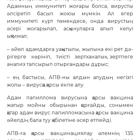
Адамның иммунитеті жо­ғары болса, вирусты
әл­сіретіп басып жоюы мүм­кін. Ал егер
иммунитеті күрт төмендесе, онда ви­рус­тың
әсері жоғарылап, а­с­қынуларға алып келуі
ықтимал;
– әйел адамдарға уақ­ыты­­лы, жылына екі рет дә­
рі­герге көрініп, тиісті зерт­ха­на­лық зертпеге
анализ тапсырып отырғандары дұрыс;
– ең бастысы, АПВ-ны ал­­дын алудың негізгі
жолы – вирусқа қарсы екпе алу.
Адам папиллома ви­ру­сы­на қарсы вакцина
жатыр мойны обырынан қор­ғай­ды, сонымен
қатар адам ви­рус папилломасына қар­сы вакцина
әйелдің бала туу қабілетіне әсер ет­пей­ді.
АПВ-ға қарсы вак­ци­на­циялау әлемнің 135