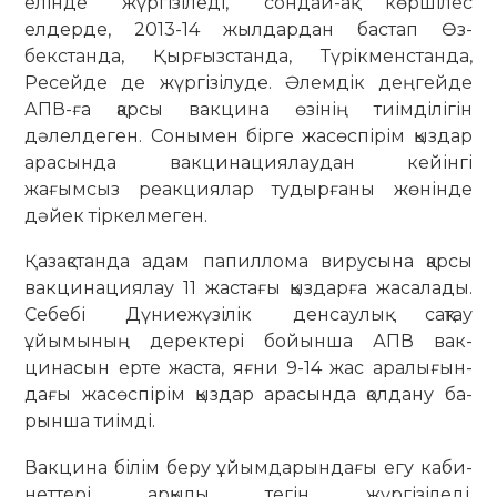
елінде жүргізіледі, сондай-ақ көр­шілес
елдерде, 2013-14 жылдардан бастап Өз­
бекстанда, Қырғызстанда, Түрікменстанда,
Ресейде де жүргізілуде. Әлемдік дең­гейде
АПВ-ға қарсы вакцина өзінің тиімділігін
дәлелдеген. Сонымен бір­ге жасөспірім қыздар
ара­сын­да вакцинациялаудан кейінгі
жағымсыз реак­ция­лар тудырғаны жөнінде
дәйек тіркелмеген.
Қазақстанда адам па­пи­ллома вирусына қарсы
вакцинациялау 11 жастағы қыздарға жасалады.
Се­бебі Дүниежүзілік ден­сау­лық сақтау
ұйымының де­рек­тері бойынша АПВ вак­
цинасын ерте жаста, яғни 9-14 жас ара­лы­ғын­
дағы жасөспірім қыздар арасында қолдану ба­
рын­ша тиімді.
Вакцина білім беру ұйым­­дарындағы егу ка­би­
неттері арқылы тегін жүр­гі­зіледі.