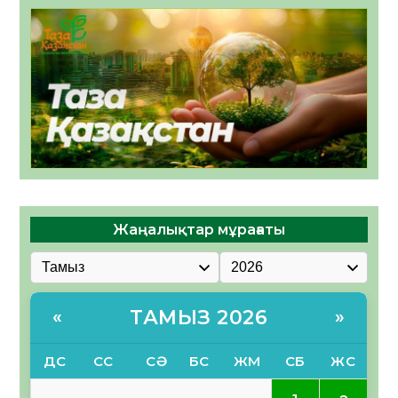
Жаңалықтар мұрағаты
ТАМЫЗ 2026
«
»
ДС
СС
СӘ
БС
ЖМ
СБ
ЖС