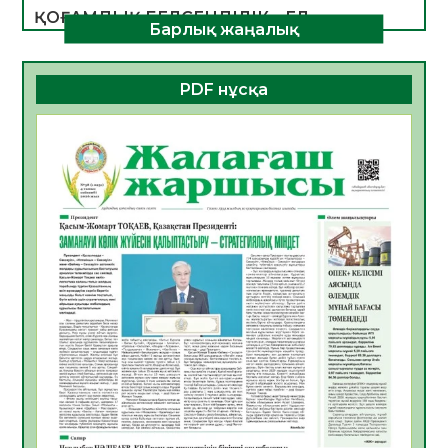
ҚОҒАМДЫҚ БЕЛСЕНДІЛІК – ЕЛ
Барлық жаңалық
ДАМУЫНЫҢ НЕГІЗІ
06.08.2026
28
0
PDF нұсқа
ҚҰРЫЛТАЙ САЙЛАУЫ – БОЛАШАҚҚА
БАСТАР ЖАУАПТЫ ТАҢДАУ
06.08.2026
30
0
Инфекциялық ауруларға қарсы иммундау
жұмыстарының тиімділігі
06.08.2026
31
0
Көкжөтел ауруы туралы
06.08.2026
28
0
АПВ вакцинасы туралы мәлімет
06.08.2026
29
0
Open Air: Қызылорда облысы полиция
департаменті 20 мыңнан астам
көрерменнің қауіпсіздігін қамтамасыз етті