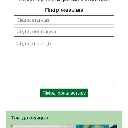
Пікір жазыңыз
Тағы да оқыңыз: