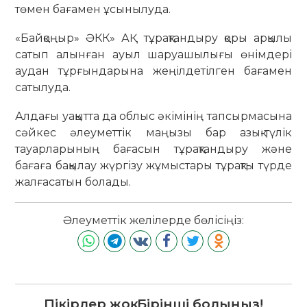
төмен бағамен ұсынылуда.
«Байқоңыр» ӘКК» АҚ тұрақтандыру қоры арқылы
сатып алынған ауыл шаруашылығы өнімдері
аудан тұрғындарына жеңілдетілген бағамен
сатылуда.
Алдағы уақытта да облыс әкімінің тапсырмасына
сәйкес әлеуметтік маңызы бар азық-түлік
тауарларының бағасын тұрақтандыру және
бағаға бақылау жүргізу жұмыстары тұрақты түрде
жалғасатын болады.
Әлеуметтік желілерде бөлісіңіз:
Пікірлер жоқ. Бірінші болыңыз!