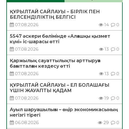
ҚҰРЫЛТАЙ САЙЛАУЫ – БІРЛІК ПЕН
БЕЛСЕНДІЛІКТІҢ БЕЛГІСІ
07.08.2026
14
0
5547 әскери бөлімінде «Алғашқы қызмет
күні» іс-шарасы өтті
07.08.2026
13
0
Қаржылық сауаттылықты арттыруға
бағытталған кездесу өтті
07.08.2026
13
0
ҚҰРЫЛТАЙ САЙЛАУЫ – ЕЛ БОЛАШАҒЫ
ҮШІН ЖАУАПТЫ ҚАДАМ
07.08.2026
19
0
Ауыл шаруашылығы – өңір экономикасының
негізгі тірегі
06.08.2026
29
0