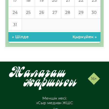
17
18
19
20
21
22
23
24
25
26
27
28
29
30
31
« Шілде
Қыркүйек »
16+
Меншік иесі:
«Сыр медиа» ЖШС