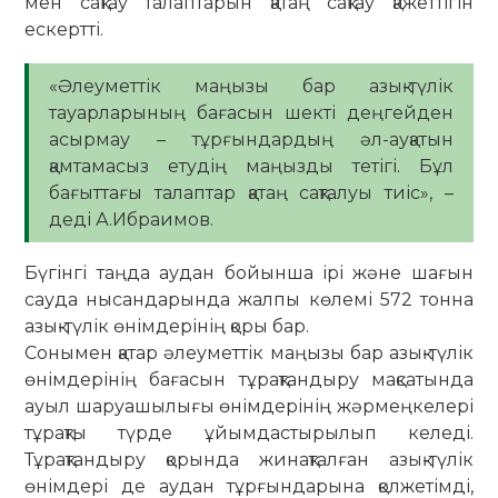
мен сақтау талаптарын қатаң сақтау қажеттігін
ескертті.
«Әлеуметтік маңызы бар азық-түлік
тауарларының бағасын шекті деңгейден
асырмау – тұрғындардың әл-ауқатын
қамтамасыз етудің маңызды тетігі. Бұл
бағыттағы талаптар қатаң сақталуы тиіс», –
деді А.Ибраимов.
Бүгінгі таңда аудан бойынша ірі және шағын
сауда нысандарында жалпы көлемі 572 тонна
азық-түлік өнімдерінің қоры бар.
Сонымен қатар әлеуметтік маңызы бар азық-түлік
өнімдерінің бағасын тұрақтандыру мақсатында
ауыл шаруашылығы өнімдерінің жәрмеңкелері
тұрақты түрде ұйымдастырылып келеді.
Тұрақтандыру қорында жинақталған азық-түлік
өнімдері де аудан тұрғындарына қолжетімді,