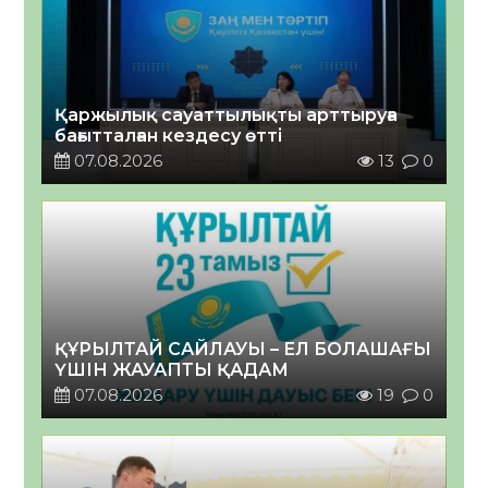
Қаржылық сауаттылықты арттыруға
бағытталған кездесу өтті
07.08.2026
13
0
ҚҰРЫЛТАЙ САЙЛАУЫ – ЕЛ БОЛАШАҒЫ
ҮШІН ЖАУАПТЫ ҚАДАМ
07.08.2026
19
0