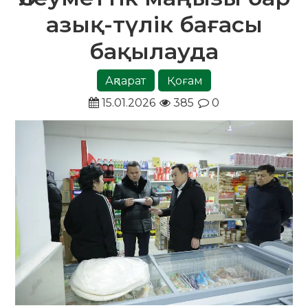
азық-түлік бағасы
бақылауда
Ақпарат
Қоғам
15.01.2026
385
0