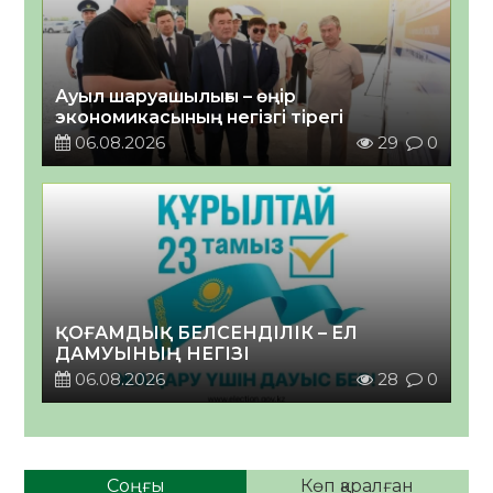
Ауыл шаруашылығы – өңір
экономикасының негізгі тірегі
06.08.2026
29
0
ҚОҒАМДЫҚ БЕЛСЕНДІЛІК – ЕЛ
ДАМУЫНЫҢ НЕГІЗІ
06.08.2026
28
0
Соңғы
Көп қаралған