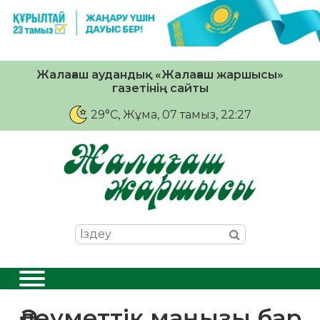
Жалағаш аудандық «Жалағаш жаршысы»
газетінің сайты
29°C
, Жұма, 07 тамыз, 22:27
Әлеуметтік маңызы бар