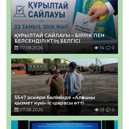
ҚҰРЫЛТАЙ САЙЛАУЫ – БІРЛІК ПЕН
БЕЛСЕНДІЛІКТІҢ БЕЛГІСІ
07.08.2026
14
0
5547 әскери бөлімінде «Алғашқы
қызмет күні» іс-шарасы өтті
07.08.2026
13
0