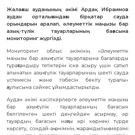
Жалағаш ауданының әкімі Ардақ Ибраимов
аудан орталығындағы бірқатар сауда
орындарын аралап, әлеуметтік маңызы бар
азық-түлік тауарларының бағасына
мониторинг жүргізді.
Мониторинг облыс әкімінің «Әлеуметтік
маңызы бар азық-түлік тауарларына бағаларды
тұрақтандыру тетіктерін іске асыру үшін сатып
алынатын азық-түлік тауарларының шекті сауда
үстемесін және тізбесін бекіту туралы»
қаулысына сәйкес ұйымдастырылды.
Аудан әкімі кәсіпкерлерге әлеуметтік маңызы
бар азық-түлік тауарларының бағасын
белгіленген шекті деңгейден асырмау, әр
тауардың бағасын нақты әрі көрнекі түрде
көрсету, сондай-ақ өнімнің жарамдылық мерзімі