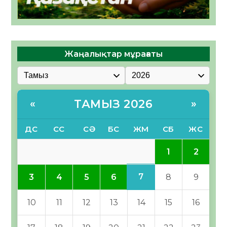
Жаңалықтар мұрағаты
ТАМЫЗ 2026
«
»
ДС
СС
СӘ
БС
ЖМ
СБ
ЖС
1
2
7
3
4
5
6
8
9
10
11
12
13
14
15
16