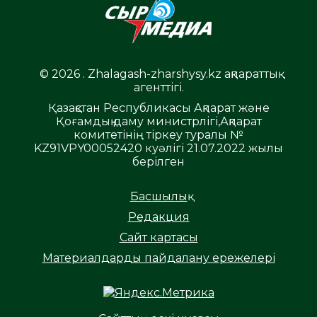
© 2026 . Zhalagash-zharshysy.kz ақпараттық
агенттігі.
Қазақстан Республикасы Ақпарат және
Қоғамдық даму министрлігі,Ақпарат
комитетінің тіркеу туралы №
KZ91VPY00052420 куәлігі 21.07.2022 жылы
берілген
Басшылық
Редакция
Сайт картасы
Материалдарды пайдалану ережелері