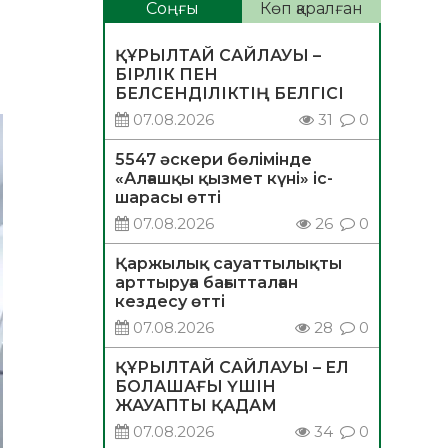
Соңғы
Көп қаралған
ҚҰРЫЛТАЙ САЙЛАУЫ –
БІРЛІК ПЕН
БЕЛСЕНДІЛІКТІҢ БЕЛГІСІ
07.08.2026
31
0
5547 әскери бөлімінде
«Алғашқы қызмет күні» іс-
шарасы өтті
07.08.2026
26
0
Қаржылық сауаттылықты
арттыруға бағытталған
кездесу өтті
07.08.2026
28
0
ҚҰРЫЛТАЙ САЙЛАУЫ – ЕЛ
БОЛАШАҒЫ ҮШІН
ЖАУАПТЫ ҚАДАМ
07.08.2026
34
0