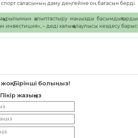
 спорт саласының даму деңгейіне оң бағасын берді.
ақұрылымын қалыптастыру маңызды басымдықтардың
инвестиция», – деді халық қалаулысы кездесу барыс
 жоқ. Бірінші болыңыз!
Пікір жазыңыз