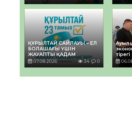
ҚҰРЫЛТАЙ САЙЛАУЫ – ЕЛ
Ауыл 
БОЛАШАҒЫ ҮШІН
эконо
ЖАУАПТЫ ҚАДАМ
тірегі
07.08.2026
34
0
06.0