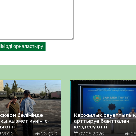
әскери бөлімінде
Қаржылық сауаттылы
қы қызмет күні» іс-
арттыруға бағытталған
ы өтті
кездесу өтті
8.2026
26
0
07.08.2026
2