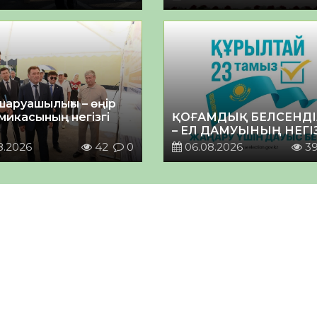
шаруашылығы – өңір
микасының негізгі
ҚОҒАМДЫҚ БЕЛСЕНДІ
– ЕЛ ДАМУЫНЫҢ НЕГІ
8.2026
42
0
06.08.2026
3