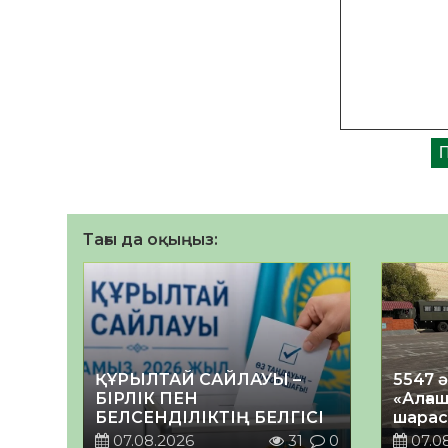
Тағы да оқыңыз:
ҚҰРЫЛТАЙ САЙЛАУЫ –
5547 
БІРЛІК ПЕН
«Алғаш
БЕЛСЕНДІЛІКТІҢ БЕЛГІСІ
шарас
07.08.2026
31
0
07.0