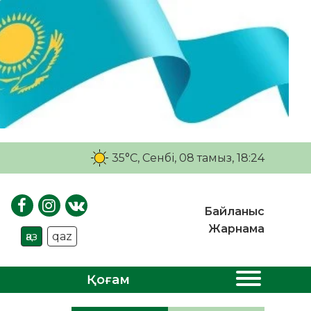
35°C
, Сенбі, 08 тамыз, 18:24
Байланыс
Жарнама
қаз
qaz
Қоғам