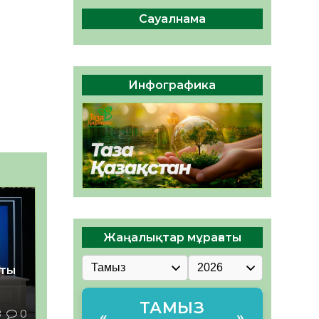
сақтау – әр азаматтың
міндеті
Сауалнама
05.08.2026
55
0
Руслан Рүстемұлы облыс
әкімінің кеңесшісі болып
Инфографика
тағайындалды
05.08.2026
50
0
Жаңалықтар мұрағаты
қты
ТАМЫЗ
8
0
«
»