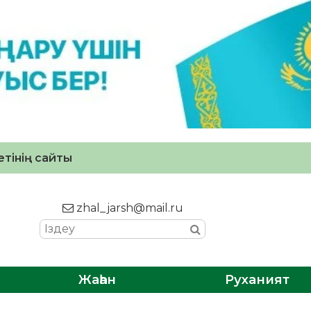
тінің сайты
zhal_jarsh@mail.ru
Жаһан
Руханият