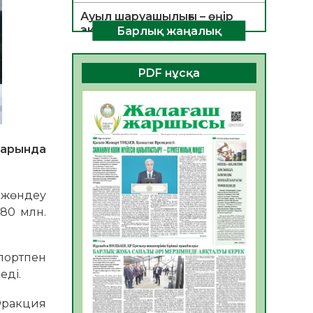
Ауыл шаруашылығы – өңір
экономикасының негізгі
Барлық жаңалық
тірегі
06.08.2026
42
0
PDF нұсқа
ҚОҒАМДЫҚ БЕЛСЕНДІЛІК –
ЕЛ ДАМУЫНЫҢ НЕГІЗІ
06.08.2026
39
0
ҚҰРЫЛТАЙ САЙЛАУЫ –
парында
БОЛАШАҚҚА БАСТАР
ЖАУАПТЫ ТАҢДАУ
06.08.2026
41
0
ы жөндеу
80 млн.
Инфекциялық ауруларға
қарсы иммундау
жұмыстарының тиімділігі
портпен
06.08.2026
44
0
еді.
Көкжөтел ауруы туралы
 Фракция
06.08.2026
39
0