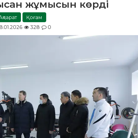
нысан жұмысын көрді
Ақпарат
Қоғам
8.01.2026
328
0