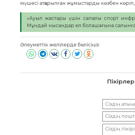
мүшесі атқарылған жұмыстарды көзбен көріп,
«Ауыл жастары үшін сапалы спорт инфр
Мұндай нысандар ел болашағына салынған 
Әлеуметтік желілерде бөлісіңіз:
Пікірлер