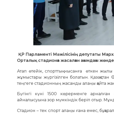
ҚР Парламенті Мәжілісінің депутаты Мар
Орталық стадионға жасалған ағымдағы жөн
Атап өтейік, спорттық нысанға өткен жылы
жұмыстары жүргізілген болатын. Қазақста
теңгеге стадионның жасанды алаңы қайта ж
Бүгінгі күні 1500 көрерменге арналға
айналысуына зор мүмкіндік беріп отыр. Мұнд
Стадион – тек спорт алаңы ғана емес, бұқар