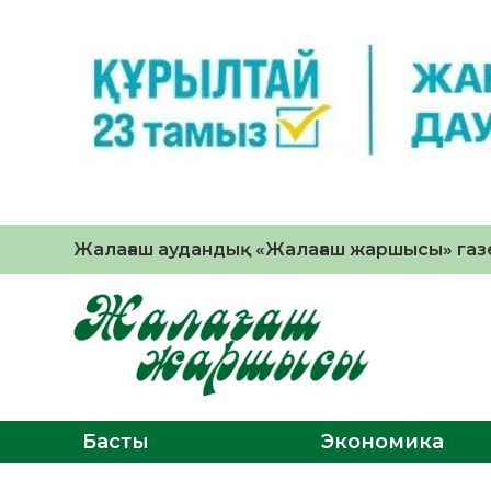
Жалағаш аудандық «Жалағаш жаршысы» газе
Басты
Экономика