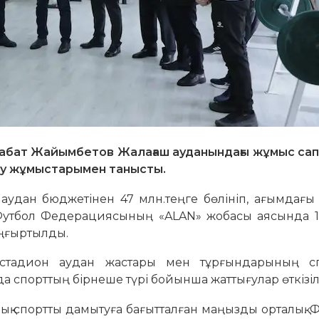
хабат Жайымбетов Жалағаш ауданындағы жұмыс са
деу жұмыстарымен танысты.
 аудан бюджетінен 47 млн.теңге бөлініп, ағымдағ
н Футбол Федерациясының «ALAN» жобасы аясында 1
аңғыртылды.
н стадион аудан жастары мен тұрғындарының с
а спорттың бірнеше түрі бойынша жаттығулар өткізіл
алық спортты дамытуға бағытталған маңызды орталық.