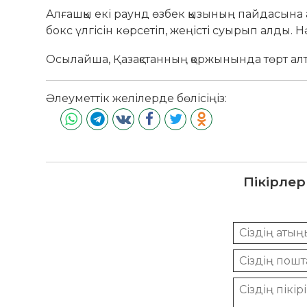
Алғашқы екі раунд өзбек қызының пайдасына
бокс үлгісін көрсетіп, жеңісті суырып алды.
Осылайша, Қазақстанның қоржынында төрт ал
Әлеуметтік желілерде бөлісіңіз:
Пікірлер