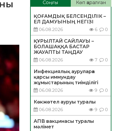
оны
Соңғы
Көп қаралған
ҚОҒАМДЫҚ БЕЛСЕНДІЛІК –
ЕЛ ДАМУЫНЫҢ НЕГІЗІ
06.08.2026
6
0
ҚҰРЫЛТАЙ САЙЛАУЫ –
БОЛАШАҚҚА БАСТАР
ЖАУАПТЫ ТАҢДАУ
06.08.2026
7
0
Инфекциялық ауруларға
қарсы иммундау
жұмыстарының тиімділігі
06.08.2026
9
0
Көкжөтел ауруы туралы
06.08.2026
9
0
АПВ вакцинасы туралы
мәлімет