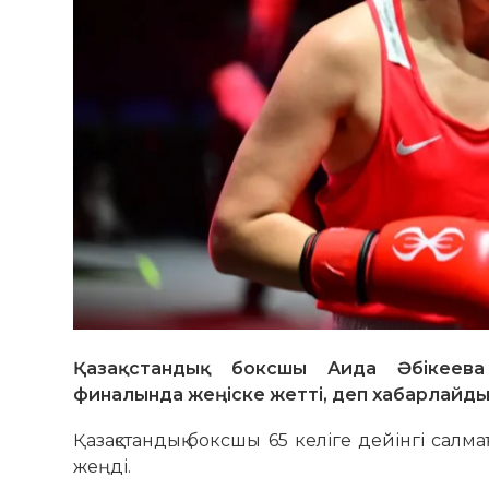
Қазақстандық боксшы Аида Әбікеева 
финалында жеңіске жетті, деп хабарлайд
Қазақстандық боксшы 65 келіге дейінгі салм
жеңді.