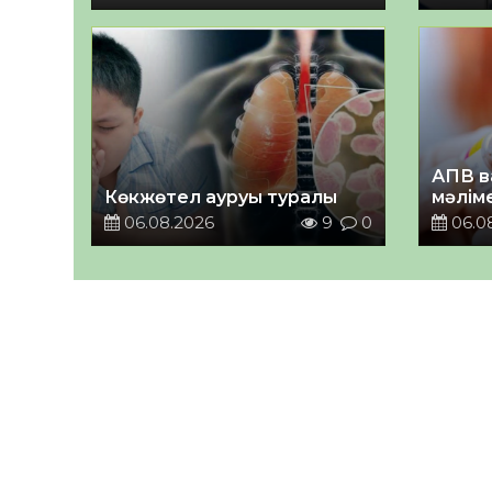
АПВ в
Көкжөтел ауруы туралы
мәлім
06.08.2026
9
0
06.0