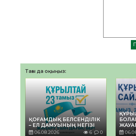
Тағы да оқыңыз:
ҚҰРЫ
ҚОҒАМДЫҚ БЕЛСЕНДІЛІК
БОЛА
– ЕЛ ДАМУЫНЫҢ НЕГІЗІ
ЖАУА
06.08.2026
6
0
06.0