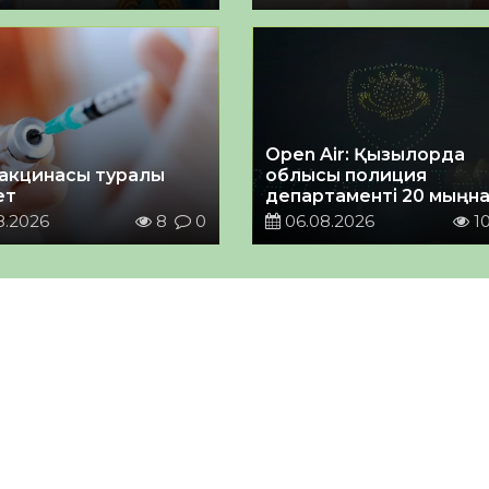
Open Air: Қызылорда
акцинасы туралы
облысы полиция
ет
департаменті 20 мыңн
астам көрерменнің
8.2026
8
0
06.08.2026
1
қауіпсіздігін қамтамасы
етті