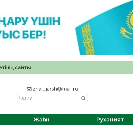
тінің сайты
zhal_jarsh@mail.ru
Жаһан
Руханият