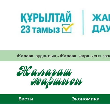
Жалағаш аудандық «Жалағаш жаршысы» газе
Басты
Экономика