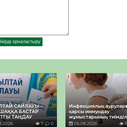
ЛТАЙ САЙЛАУЫ –
Инфекциялық ауруларғ
ШАҚҚА БАСТАР
қарсы иммундау
ПТЫ ТАҢДАУ
жұмыстарының тиімділі
8.2026
7
0
06.08.2026