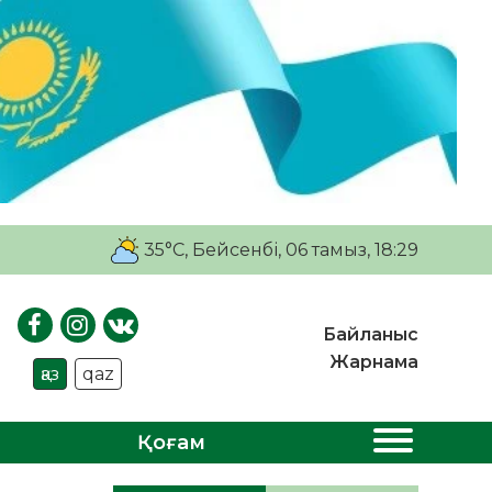
35°C
, Бейсенбі, 06 тамыз, 18:29
Байланыс
Жарнама
қаз
qaz
Қоғам