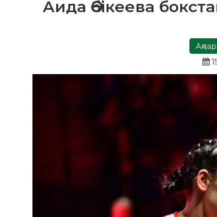
Аида Әбікеева бокст
Ақпар
1