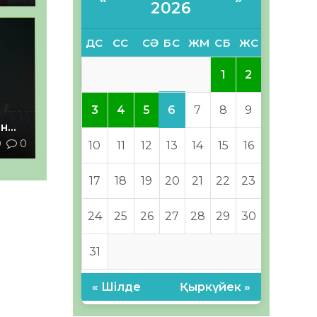
2026
ДС
СС
СӘ
БС
ЖМ
СБ
ЖС
1
2
6
3
4
5
7
8
9
ан
0
0
10
11
12
13
14
15
16
з
17
18
19
20
21
22
23
24
25
26
27
28
29
30
31
« Шілде
Қыркүйек »