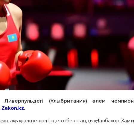
Ливерпульдегі (Ұлыбритания) әлем чемпион
ы
Zakon.kz
.
ақтың ақтық жекпе-жегінде өзбекстандық Навбахор Ха