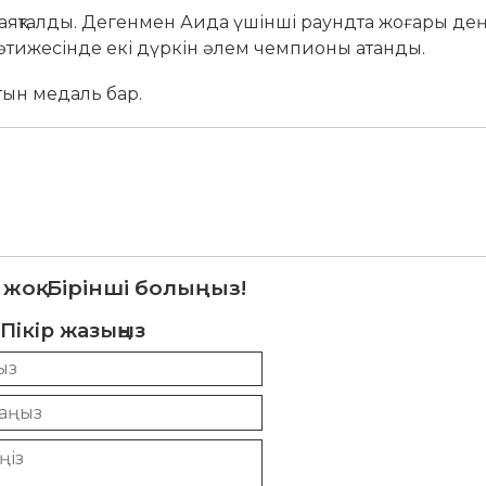
 аяқталды. Дегенмен Аида үшінші раундта жоғары де
 Нәтижесінде екі дүркін әлем чемпионы атанды.
тын медаль бар.
 жоқ. Бірінші болыңыз!
Пікір жазыңыз