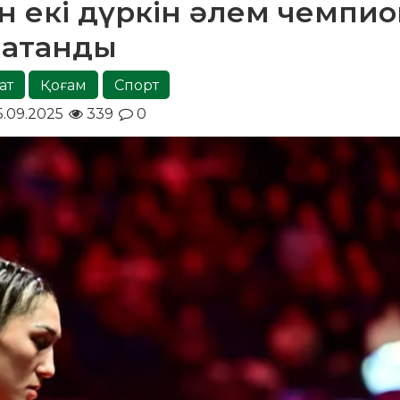
ан екі дүркін әлем чемпи
атанды
ат
Қоғам
Спорт
5.09.2025
339
0