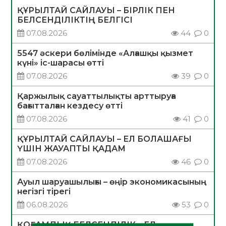
ҚҰРЫЛТАЙ САЙЛАУЫ – БІРЛІК ПЕН
БЕЛСЕНДІЛІКТІҢ БЕЛГІСІ
07.08.2026
44
0
5547 әскери бөлімінде «Алғашқы қызмет
күні» іс-шарасы өтті
07.08.2026
39
0
Қаржылық сауаттылықты арттыруға
бағытталған кездесу өтті
07.08.2026
41
0
ҚҰРЫЛТАЙ САЙЛАУЫ – ЕЛ БОЛАШАҒЫ
ҮШІН ЖАУАПТЫ ҚАДАМ
07.08.2026
46
0
Ауыл шаруашылығы – өңір экономикасының
негізгі тірегі
06.08.2026
53
0
ҚОҒАМДЫҚ БЕЛСЕНДІЛІК – ЕЛ