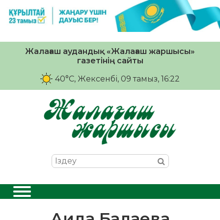
Жалағаш аудандық «Жалағаш жаршысы»
газетінің сайты
40°C
, Жексенбі, 09 тамыз, 16:22
Аида Балаева