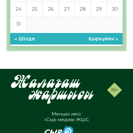
24
25
26
27
28
29
30
31
« Шілде
Қыркүйек »
16+
Меншік иесі:
«Сыр медиа» ЖШС