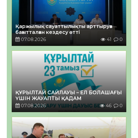
Қаржылық сауаттылықты арттыруға
бағытталған кездесу өтті
07.08.2026
41
0
ҚҰРЫЛТАЙ САЙЛАУЫ – ЕЛ БОЛАШАҒЫ
ҮШІН ЖАУАПТЫ ҚАДАМ
07.08.2026
46
0