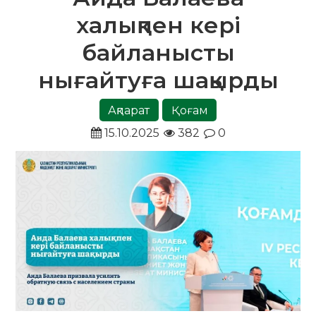
халықпен кері
байланысты
нығайтуға шақырды
Ақпарат
Қоғам
15.10.2025
382
0