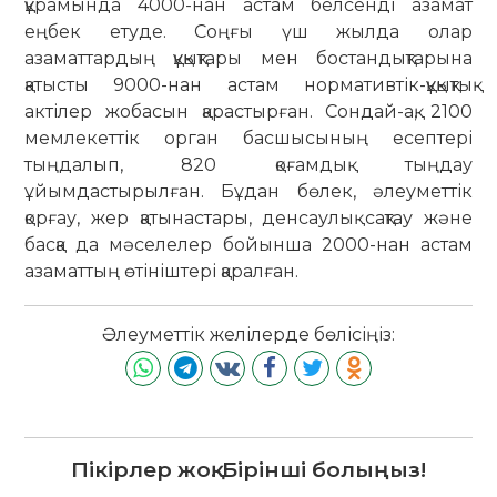
құрамында 4000-нан астам белсенді азамат
еңбек етуде. Соңғы үш жылда олар
азаматтардың құқықтары мен бостандықтарына
қатысты 9000-нан астам нормативтік-құқықтық
актілер жобасын қарастырған. Сондай-ақ, 2100
мемлекеттік орган басшысының есептері
тыңдалып, 820 қоғамдық тыңдау
ұйымдастырылған. Бұдан бөлек, әлеуметтік
қорғау, жер қатынастары, денсаулық сақтау және
басқа да мәселелер бойынша 2000-нан астам
азаматтың өтініштері қаралған.
Әлеуметтік желілерде бөлісіңіз:
Пікірлер жоқ. Бірінші болыңыз!