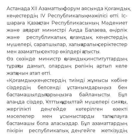
Астанада XIІ Азаматтық форум аясында Қоғамдық
кеңестердің IV Республикалық мәжілісі өтті. Іс-
шараға Қазақстан Республикасының Мәдениет
және ақпарат министрі Аида Балаева, өңірлік
және республикалық қоғамдық кеңестердің
мүшелері, сарапшылар, халықаралық серіктестер
мен азаматтық сектор өкілдері қатысты.
Өз сөзінде министр қоғамдық институттардың
тұрақты дамып, олардың рөлінің артып келе
жатқанын атап өтті.
«Қоғамдық кеңестердің тиімді жұмысы көбіне
сіздердің белсенді ұстанымдарыңыз бен
бастамашылдықтарыңызға байланысты. Бұл
алаңда сіздер, Ұлттық құрылтай мүшелері сияқты,
жергілікті деңгейде көтерілген өзекті
мәселелер мен ұсыныстарды талқылауға
бастамашы бола аласыздар. Бұл азаматтардың
пікірін республикалық деңгейге жеткізудің