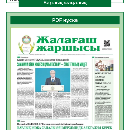
Барлық жаңалық
ДАМУЫНЫҢ НЕГІЗІ
06.08.2026
51
0
PDF нұсқа
ҚҰРЫЛТАЙ САЙЛАУЫ – БОЛАШАҚҚА
БАСТАР ЖАУАПТЫ ТАҢДАУ
06.08.2026
53
0
Инфекциялық ауруларға қарсы иммундау
жұмыстарының тиімділігі
06.08.2026
55
0
Көкжөтел ауруы туралы
06.08.2026
53
0
АПВ вакцинасы туралы мәлімет
06.08.2026
52
0
Open Air: Қызылорда облысы полиция
департаменті 20 мыңнан астам
көрерменнің қауіпсіздігін қамтамасыз етті