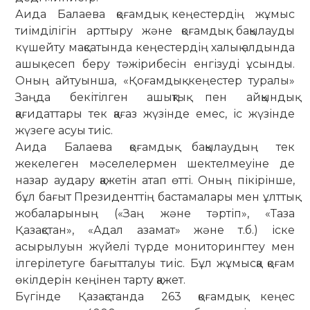
Аида Балаева қоғамдық кеңестердің жұмыс
тиімділігін арттыру және қоғамдық бақылауды
күшейту мақсатында кеңестердің халық алдында
ашық есеп беру тәжірибесін енгізуді ұсынды.
Оның айтуынша, «Қоғамдық кеңестер туралы»
Заңда бекітілген ашықтық пен айқындық
қағидаттары тек қағаз жүзінде емес, іс жүзінде
жүзеге асуы тиіс.
Аида Балаева қоғамдық бақылаудың тек
жекелеген мәселелермен шектелмеуіне де
назар аудару қажетін атап өтті. Оның пікірінше,
бұл бағыт Президенттің бастамалары мен ұлттық
жобаларының («Заң және тәртіп», «Таза
Қазақстан», «Адал азамат» және т.б.) іске
асырылуын жүйелі түрде мониторингтеу мен
ілгерілетуге бағытталуы тиіс. Бұл жұмысқа қоғам
өкілдерін кеңінен тарту қажет.
Бүгінде Қазақстанда 263 қоғамдық кеңес