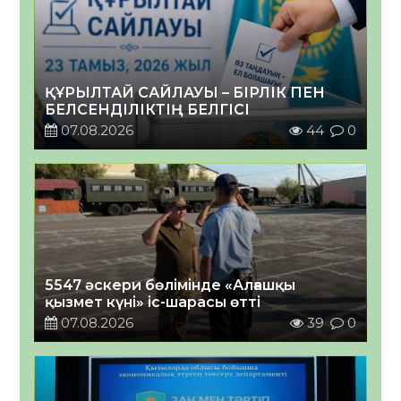
ҚҰРЫЛТАЙ САЙЛАУЫ – БІРЛІК ПЕН
БЕЛСЕНДІЛІКТІҢ БЕЛГІСІ
07.08.2026
44
0
5547 әскери бөлімінде «Алғашқы
қызмет күні» іс-шарасы өтті
07.08.2026
39
0