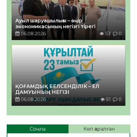
Ауыл шаруашылығы – өңір
экономикасының негізгі тірегі
06.08.2026
53
0
ҚОҒАМДЫҚ БЕЛСЕНДІЛІК – ЕЛ
ДАМУЫНЫҢ НЕГІЗІ
06.08.2026
51
0
Соңғы
Көп қаралған