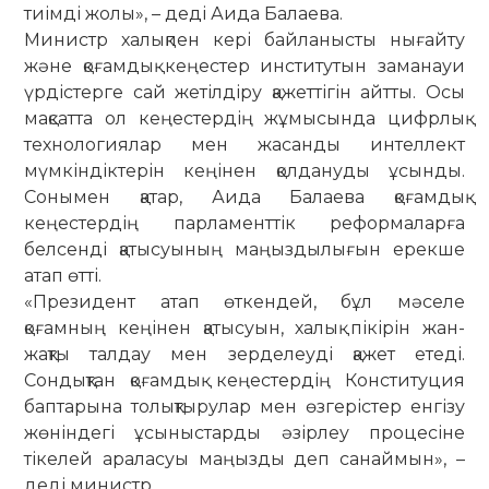
тиімді жолы», – деді Аида Балаева.
Министр халықпен кері байланысты нығайту
және қоғамдық кеңестер институтын заманауи
үрдістерге сай жетілдіру қажеттігін айтты. Осы
мақсатта ол кеңестердің жұмысында цифрлық
технологиялар мен жасанды интеллект
мүмкіндіктерін кеңінен қолдануды ұсынды.
Сонымен қатар, Аида Балаева қоғамдық
кеңестердің парламенттік реформаларға
белсенді қатысуының маңыздылығын ерекше
атап өтті.
«Президент атап өткендей, бұл мәселе
қоғамның кеңінен қатысуын, халық пікірін жан-
жақты талдау мен зерделеуді қажет етеді.
Сондықтан қоғамдық кеңестердің Конституция
баптарына толықтырулар мен өзгерістер енгізу
жөніндегі ұсыныстарды әзірлеу процесіне
тікелей араласуы маңызды деп санаймын», –
деді министр.