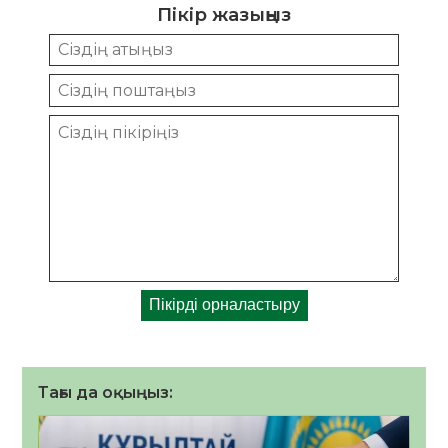
Пікір жазыңыз
Тағы да оқыңыз: