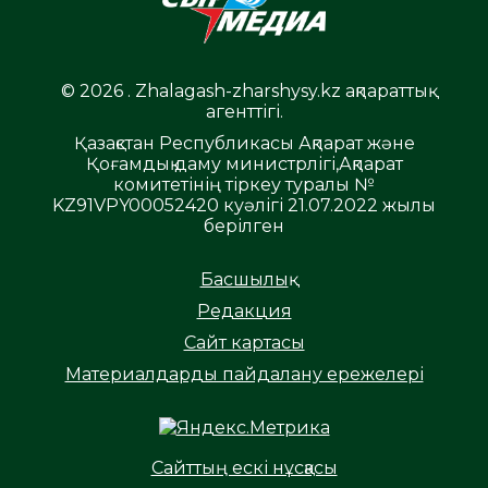
© 2026 . Zhalagash-zharshysy.kz ақпараттық
агенттігі.
Қазақстан Республикасы Ақпарат және
Қоғамдық даму министрлігі,Ақпарат
комитетінің тіркеу туралы №
KZ91VPY00052420 куәлігі 21.07.2022 жылы
берілген
Басшылық
Редакция
Сайт картасы
Материалдарды пайдалану ережелері
Сайттың ескі нұсқасы