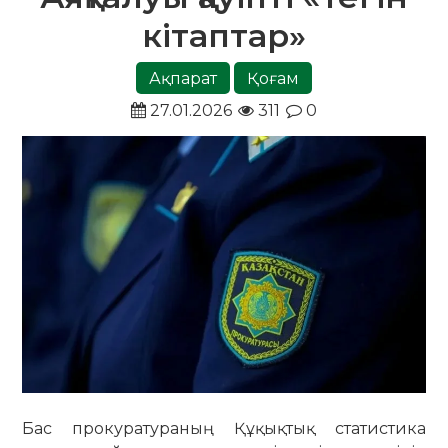
кітаптар»
Ақпарат
Қоғам
27.01.2026
311
0
Бас прокуратураның Құқықтық статистика