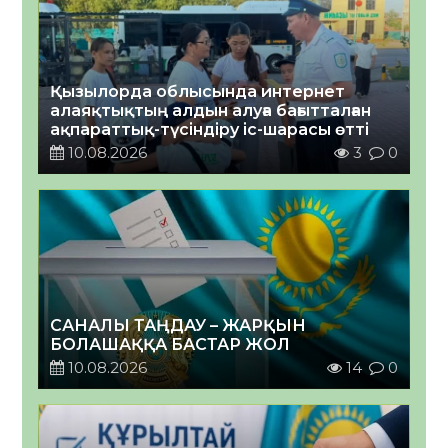
Қызылорда облысында интернет
алаяқтықтың алдын алуға бағытталған
ақпараттық-түсіндіру іс-шарасы өтті
10.08.2026
3
0
САНАЛЫ ТАҢДАУ – ЖАРҚЫН
БОЛАШАҚҚА БАСТАР ЖОЛ
10.08.2026
14
0