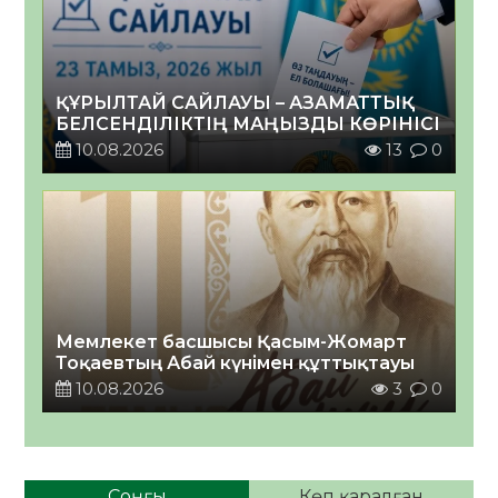
ҚҰРЫЛТАЙ САЙЛАУЫ – АЗАМАТТЫҚ
БЕЛСЕНДІЛІКТІҢ МАҢЫЗДЫ КӨРІНІСІ
10.08.2026
13
0
Мемлекет басшысы Қасым-Жомарт
Тоқаевтың Абай күнімен құттықтауы
10.08.2026
3
0
Соңғы
Көп қаралған