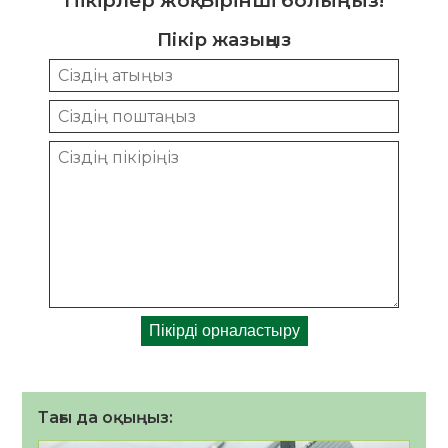
Пікірлер жоқ. Бірінші болыңыз!
Пікір жазыңыз
Тағы да оқыңыз: