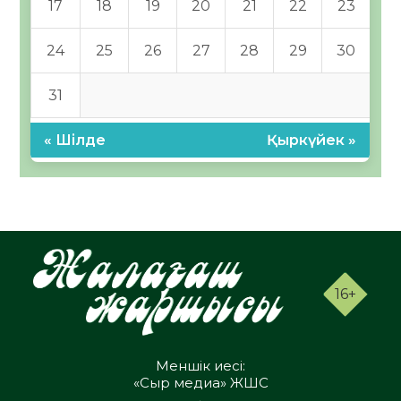
17
18
19
20
21
22
23
24
25
26
27
28
29
30
31
« Шілде
Қыркүйек »
16+
Меншік иесі:
«Сыр медиа» ЖШС