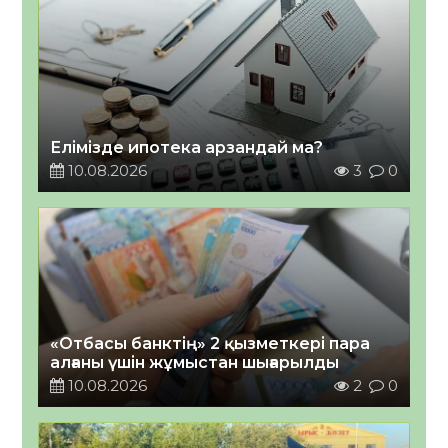
Елімізде ипотека арзандай ма?
10.08.2026
3
0
«Отбасы банктің» 2 қызметкері пара
алғаны үшін жұмыстан шығарылды
10.08.2026
2
0