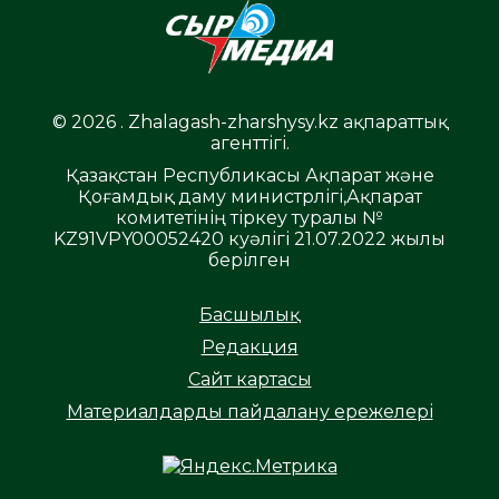
© 2026 . Zhalagash-zharshysy.kz ақпараттық
агенттігі.
Қазақстан Республикасы Ақпарат және
Қоғамдық даму министрлігі,Ақпарат
комитетінің тіркеу туралы №
KZ91VPY00052420 куәлігі 21.07.2022 жылы
берілген
Басшылық
Редакция
Сайт картасы
Материалдарды пайдалану ережелері