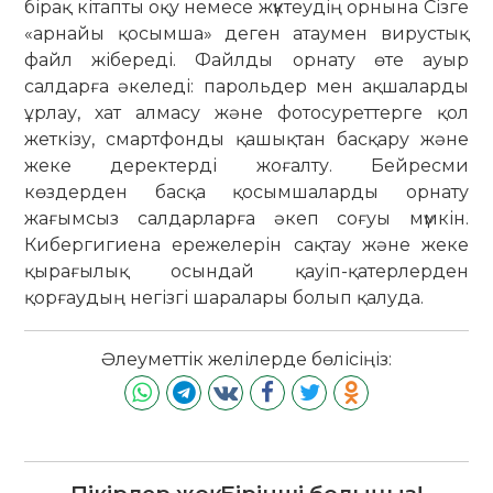
бірақ кітапты оқу немесе жүктеудің орнына Сізге
«арнайы қосымша» деген атаумен вирустық
файл жібереді. Файлды орнату өте ауыр
салдарға әкеледі: парольдер мен ақшаларды
ұрлау, хат алмасу және фотосуреттерге қол
жеткізу, смартфонды қашықтан басқару және
жеке деректерді жоғалту. Бейресми
көздерден басқа қосымшаларды орнату
жағымсыз салдарларға әкеп соғуы мүмкін.
Кибергигиена ережелерін сақтау және жеке
қырағылық осындай қауіп-қатерлерден
қорғаудың негізгі шаралары болып қалуда.
Әлеуметтік желілерде бөлісіңіз: