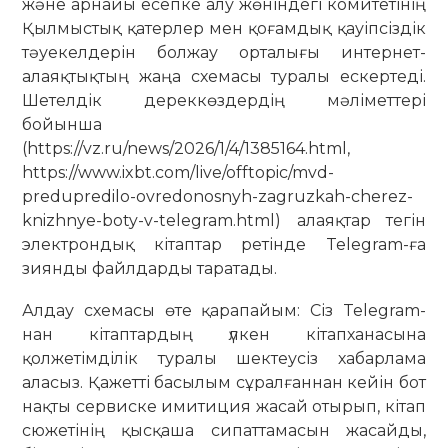
және арнайы есепке алу жөніндегі комитетінің
Қылмыстық қатерлер мен қоғамдық қауіпсіздік
тәуекелдерін болжау орталығы интернет-
алаяқтықтың жаңа схемасы туралы ескертеді.
Шетелдік дереккөздердің мәліметтері
бойынша
(https://vz.ru/news/2026/1/4/1385164.html,
https://www.ixbt.com/live/offtopic/mvd-
predupredilo-ovredonosnyh-zagruzkah-cherez-
knizhnye-boty-v-telegram.html) алаяқтар тегін
электрондық кітаптар ретінде Telegram-ға
зиянды файлдарды таратады.
Алдау схемасы өте қарапайым: Сіз Telegram-
нан кітаптардың үлкен кітапханасына
қолжетімділік туралы шектеусіз хабарлама
аласыз. Қажетті басылым сұралғаннан кейін бот
нақты сервиске имитиция жасай отырып, кітап
сюжетінің қысқаша сипаттамасын жасайды,