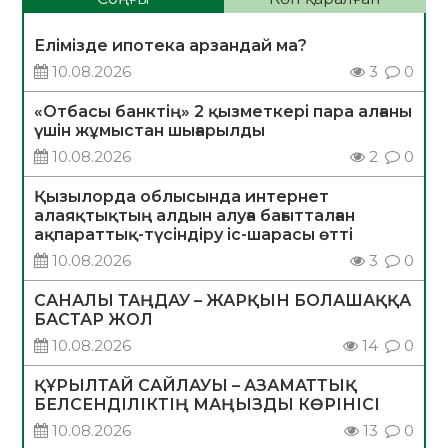
Елімізде ипотека арзандай ма?
10.08.2026
3
0
«Отбасы банктің» 2 қызметкері пара алғаны
үшін жұмыстан шығарылды
10.08.2026
2
0
Қызылорда облысында интернет
алаяқтықтың алдын алуға бағытталған
ақпараттық-түсіндіру іс-шарасы өтті
10.08.2026
3
0
САНАЛЫ ТАҢДАУ – ЖАРҚЫН БОЛАШАҚҚА
БАСТАР ЖОЛ
10.08.2026
14
0
ҚҰРЫЛТАЙ САЙЛАУЫ – АЗАМАТТЫҚ
БЕЛСЕНДІЛІКТІҢ МАҢЫЗДЫ КӨРІНІСІ
10.08.2026
13
0