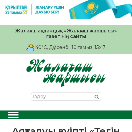
Жалағаш аудандық «Жалағаш жаршысы»
газетінің сайты
40°C
, Дүйсенбі, 10 тамыз, 15:47
Аяқталуы қауіпті «Тегін