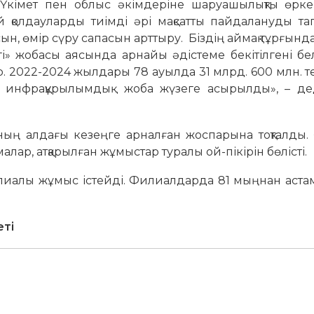
 Үкімет пен облыс әкімдеріне шаруашылықты өрке
ай қолдауларды тиімді әрі мақсатты пайдалануды т
ысын, өмір сүру сапасын арттыру. Біздің аймақ тұрғы
і» жобасы аясында арнайы әдістеме бекітілгені бел
р. 2022-2024 жылдары 78 ауылда 31 млрд. 600 млн. 
к- инфрақұрылымдық жоба жүзеге асырылды», – дед
ның алдағы кезеңге арналған жоспарына тоқталды. 
ар, атқарылған жұмыстар туралы ой-пікірін бөлісті.
илиалы жұмыс істейді. Филиалдарда 81 мыңнан аста
еті