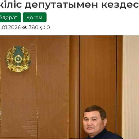
іліс депутатымен кездес
Ақпарат
Қоғам
1.01.2026
380
0