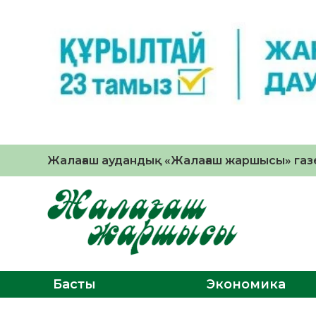
Жалағаш аудандық «Жалағаш жаршысы» газе
Басты
Экономика