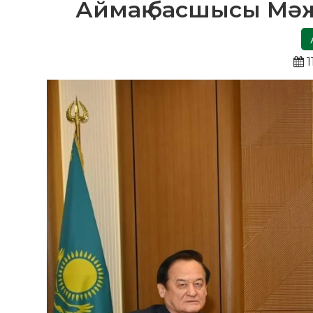
Аймақ басшысы Мәж
1