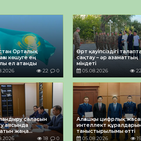
стан Орталық
Өрт қауіпсіздігі талап
ағы көшуге ең
сақтау – әр азаматтың
лы ел атанды
міндеті
8.2026
22
0
05.08.2026
2
андыру саласын
Алғашқы цифрлық жас
у аясында
интеллект құралдары
атын жаңа
таныстырылымы өтті
ықтың жобасы
8.2026
18
0
05.08.2026
1