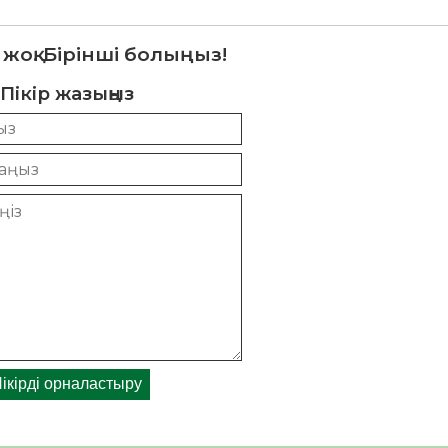
 жоқ. Бірінші болыңыз!
Пікір жазыңыз