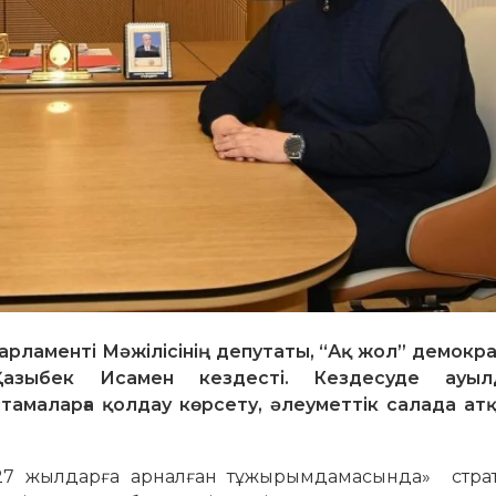
Парламенті Мәжілісінің депутаты, “Ақ жол” демокр
Қазыбек Исамен кездесті. Кездесуде ауыл
амаларға қолдау көрсету, әлеуметтік салада атқ
27 жылдарға арналған тұжырымдамасында» страт