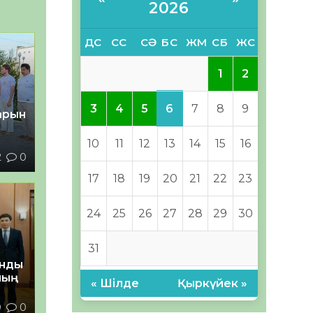
2026
ДС
СС
СӘ
БС
ЖМ
СБ
ЖС
1
2
6
3
4
5
7
8
9
тарын
10
11
12
13
14
15
16
2
0
17
18
19
20
21
22
23
24
25
26
27
28
29
30
31
анды
ның
« Шілде
Қыркүйек »
9
0