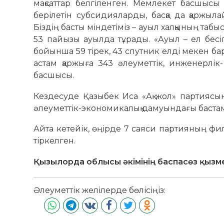
мақсаттар белгіленген. Мемлекет басшысы
берілетін субсидияларды, басқа да қаржыл
Біздің басты міндетіміз – ауыл халқының таб
53 пайызы ауылда тұрады. «Ауыл – ел бесіг
бойынша 59 тірек, 43 спутник елді мекен ба
астам қаржыға 343 әлеуметтік, инженерлі
басшысы.
Кездесуде Қазыбек Иса «Ақ жол» партиясы
әлеуметтік-экономикалық дамуындағы бастамал
Айта кетейік, өңірде 7 саяси партияның ф
тіркелген.
Қызылорда облысы әкімінің баспасөз қызм
Әлеуметтік желілерде бөлісіңіз: