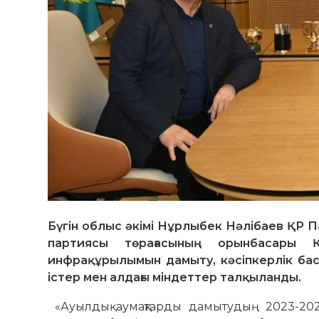
Бүгін облыс әкімі Нұрлыбек Нәлібаев ҚР 
партиясы төрағасының орынбасары 
инфрақұрылымын дамыту, кәсіпкерлік баст
істер мен алдағы міндеттер талқыланды.
«Ауылдық аумақтарды дамытудың 2023-20