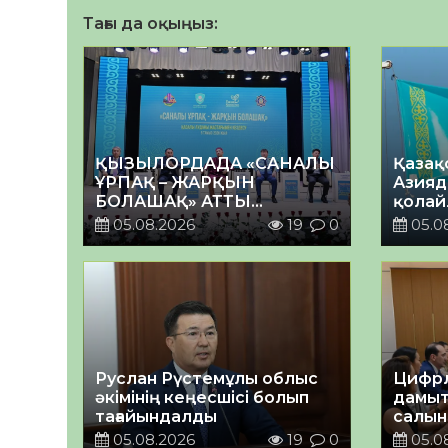
Тағы да оқыңыз:
ҚЫЗЫЛОРДАДА «САНАЛЫ
Қазақ
ҰРПАҚ – ЖАРҚЫН
Азияд
БОЛАШАҚ» АТТЫ
қолай
КЕҢЕЙТІЛГЕН МӘЖІЛІС
05.08.2026
19
0
05.0
ӨТТІ
Руслан Рүстемұлы облыс
Цифрл
әкімінің кеңесшісі болып
дамыт
тағайындалды
салын
ортал
05.08.2026
19
0
05.0