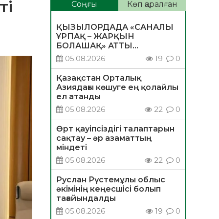
ті
Соңғы
Көп қаралған
ҚЫЗЫЛОРДАДА «САНАЛЫ
ҰРПАҚ – ЖАРҚЫН
БОЛАШАҚ» АТТЫ
КЕҢЕЙТІЛГЕН МӘЖІЛІС
05.08.2026
19
0
ӨТТІ
Қазақстан Орталық
Азиядағы көшуге ең қолайлы
ел атанды
05.08.2026
22
0
Өрт қауіпсіздігі талаптарын
сақтау – әр азаматтың
міндеті
05.08.2026
22
0
Руслан Рүстемұлы облыс
әкімінің кеңесшісі болып
тағайындалды
05.08.2026
19
0