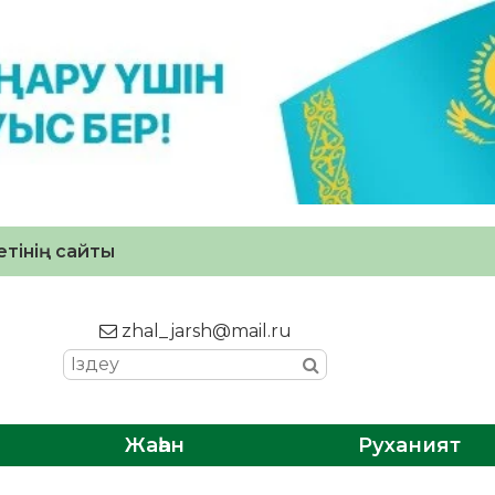
тінің сайты
zhal_jarsh@mail.ru
Жаһан
Руханият