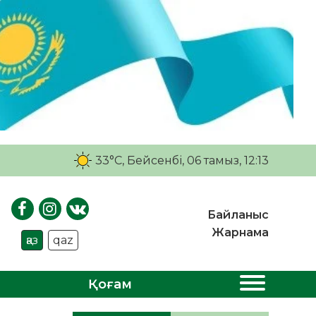
33°C
, Бейсенбі, 06 тамыз, 12:13
Байланыс
Жарнама
қаз
qaz
Қоғам