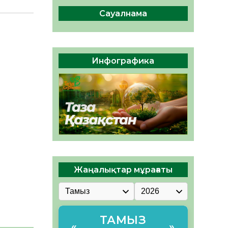
04.08.2026
48
0
Сауалнама
Құрылтай: Қызылордада
1344 комиссия мүшесінің
білімі жетілдіріледі
04.08.2026
39
0
Инфографика
ҚҰРЫЛТАЙ САЙЛАУЫ – ЕЛ
БІРЛІГІ МЕН АЗАМАТТЫҚ
ЖАУАПКЕРШІЛІКТІҢ
КӨРІНІСІ
04.08.2026
52
0
Жаңалықтар мұрағаты
ТАМЫЗ
«
»