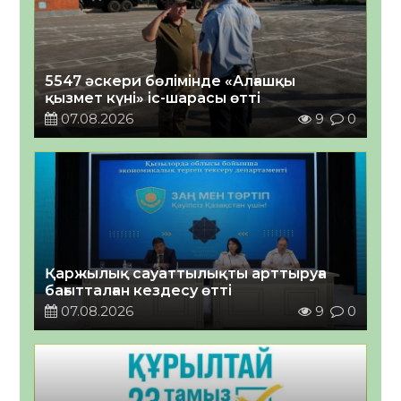
5547 әскери бөлімінде «Алғашқы
қызмет күні» іс-шарасы өтті
07.08.2026
9
0
Қаржылық сауаттылықты арттыруға
бағытталған кездесу өтті
07.08.2026
9
0