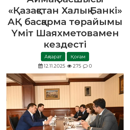
«Қазақстан Халық Банкі»
АҚ басқарма төрайымы
Үміт Шаяхметовамен
кездесті
Ақпарат
Қоғам
12.11.2025
275
0