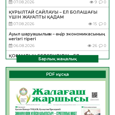
07.08.2026
9
0
ҚҰРЫЛТАЙ САЙЛАУЫ – ЕЛ БОЛАШАҒЫ
ҮШІН ЖАУАПТЫ ҚАДАМ
07.08.2026
15
0
Ауыл шаруашылығы – өңір экономикасының
негізгі тірегі
06.08.2026
26
0
ҚОҒАМДЫҚ БЕЛСЕНДІЛІК – ЕЛ
Барлық жаңалық
ДАМУЫНЫҢ НЕГІЗІ
06.08.2026
24
0
PDF нұсқа
ҚҰРЫЛТАЙ САЙЛАУЫ – БОЛАШАҚҚА
БАСТАР ЖАУАПТЫ ТАҢДАУ
06.08.2026
27
0
Инфекциялық ауруларға қарсы иммундау
жұмыстарының тиімділігі
06.08.2026
28
0