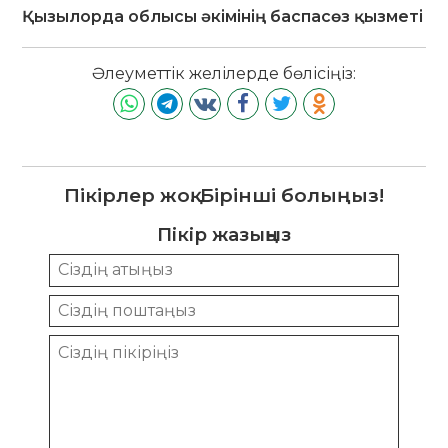
Қызылорда облысы әкімінің баспасөз қызметі
Әлеуметтік желілерде бөлісіңіз:
Пікірлер жоқ. Бірінші болыңыз!
Пікір жазыңыз