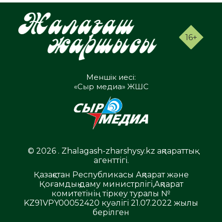
16+
Меншік иесі:
«Сыр медиа» ЖШС
© 2026 . Zhalagash-zharshysy.kz ақпараттық
агенттігі.
Қазақстан Республикасы Ақпарат және
Қоғамдық даму министрлігі,Ақпарат
комитетінің тіркеу туралы №
KZ91VPY00052420 куәлігі 21.07.2022 жылы
берілген