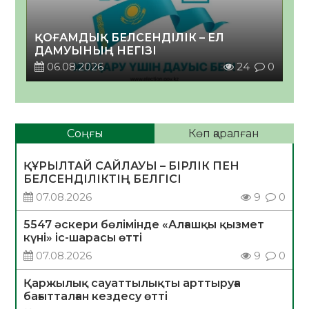
ҚОҒАМДЫҚ БЕЛСЕНДІЛІК – ЕЛ
ДАМУЫНЫҢ НЕГІЗІ
06.08.2026
24
0
Соңғы
Көп қаралған
ҚҰРЫЛТАЙ САЙЛАУЫ – БІРЛІК ПЕН
БЕЛСЕНДІЛІКТІҢ БЕЛГІСІ
07.08.2026
9
0
5547 әскери бөлімінде «Алғашқы қызмет
күні» іс-шарасы өтті
07.08.2026
9
0
Қаржылық сауаттылықты арттыруға
бағытталған кездесу өтті