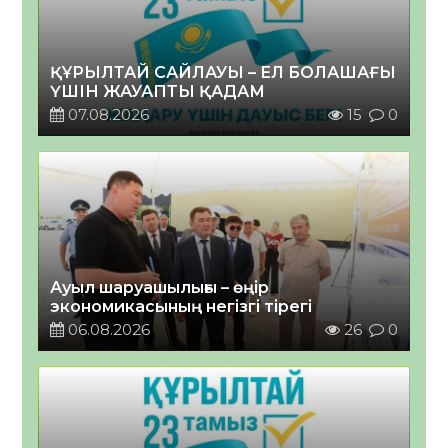
ҚҰРЫЛТАЙ САЙЛАУЫ – ЕЛ БОЛАШАҒЫ
ҮШІН ЖАУАПТЫ ҚАДАМ
07.08.2026
15
0
Ауыл шаруашылығы – өңір
экономикасының негізгі тірегі
06.08.2026
26
0