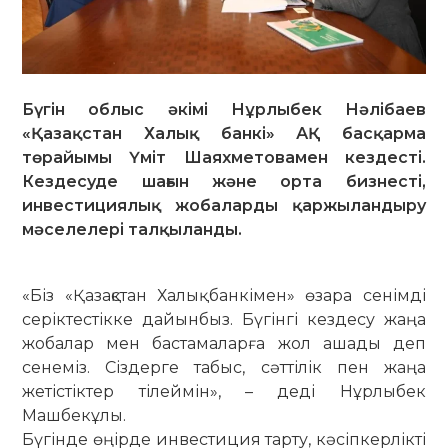
Бүгін облыс әкімі Нұрлыбек Нәлібаев
«Қазақстан Халық банкі» АҚ басқарма
төрайымы Үміт Шаяхметовамен кездесті.
Кездесуде шағын және орта бизнесті,
инвестициялық жобаларды қаржыландыру
мәселелері талқыланды.
«Біз «Қазақстан Халық банкімен» өзара сенімді
серіктестікке дайынбыз. Бүгінгі кездесу жаңа
жобалар мен бастамаларға жол ашады деп
сенеміз. Сіздерге табыс, сәттілік пен жаңа
жетістіктер тілеймін», – деді Нұрлыбек
Машбекұлы.
Бүгінде өңірде инвестиция тарту, кәсіпкерлікті