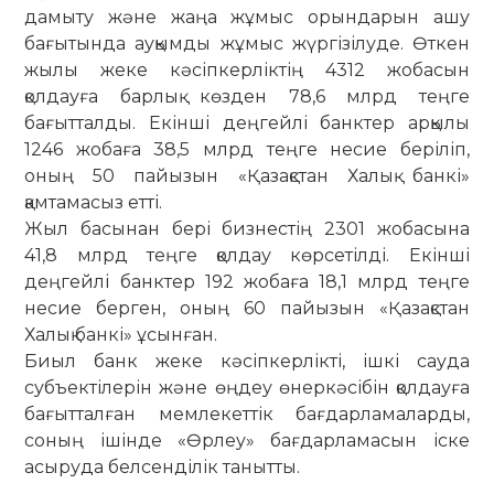
дамыту және жаңа жұмыс орындарын ашу
бағытында ауқымды жұмыс жүргізілуде. Өткен
жылы жеке кәсіпкерліктің 4312 жобасын
қолдауға барлық көзден 78,6 млрд теңге
бағытталды. Екінші деңгейлі банктер арқылы
1246 жобаға 38,5 млрд теңге несие беріліп,
оның 50 пайызын «Қазақстан Халық банкі»
қамтамасыз етті.
Жыл басынан бері бизнестің 2301 жобасына
41,8 млрд теңге қолдау көрсетілді. Екінші
деңгейлі банктер 192 жобаға 18,1 млрд теңге
несие берген, оның 60 пайызын «Қазақстан
Халық банкі» ұсынған.
Биыл банк жеке кәсіпкерлікті, ішкі сауда
субъектілерін және өңдеу өнеркәсібін қолдауға
бағытталған мемлекеттік бағдарламаларды,
соның ішінде «Өрлеу» бағдарламасын іске
асыруда белсенділік танытты.