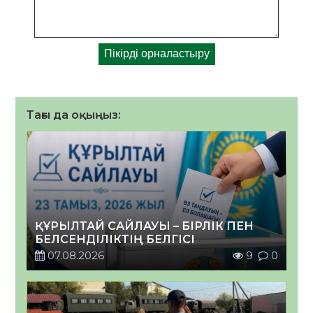
Тағы да оқыңыз:
ҚҰРЫЛТАЙ САЙЛАУЫ – БІРЛІК ПЕН
БЕЛСЕНДІЛІКТІҢ БЕЛГІСІ
07.08.2026
9
0