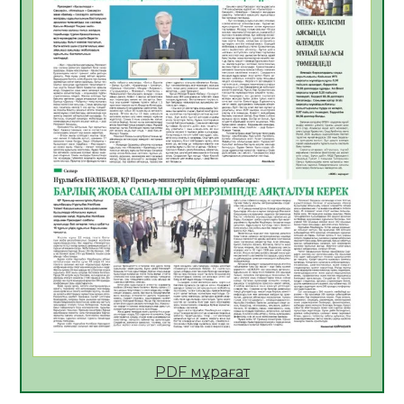
Көкжөтел ауруы туралы
06.08.2026
25
0
АПВ вакцинасы туралы мәлімет
06.08.2026
26
0
Open Air: Қызылорда облысы полиция
департаменті 20 мыңнан астам
көрерменнің қауіпсіздігін қамтамасыз етті
06.08.2026
38
0
ҚЫЗЫЛОРДАДА «САНАЛЫ ҰРПАҚ –
ЖАРҚЫН БОЛАШАҚ» АТТЫ КЕҢЕЙТІЛГЕН
МӘЖІЛІС ӨТТІ
05.08.2026
38
0
Қазақстан Орталық Азиядағы көшуге ең
қолайлы ел атанды
05.08.2026
39
0
PDF мұрағат