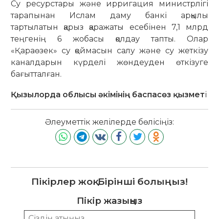
Су ресурстары және ирригация министрлігі
тарапынан Ислам даму банкі арқылы
тартылатын қарыз қаражаты есебінен 7,1 млрд
теңгенің 6 жобасы қолдау тапты. Олар
«Қараөзек» су қоймасын салу және су жеткізу
каналдарын күрделі жөндеуден өткізуге
бағытталған.
Қызылорда облысы әкімінің баспасөз қызмет
і
Әлеуметтік желілерде бөлісіңіз:
Пікірлер жоқ. Бірінші болыңыз!
Пікір жазыңыз