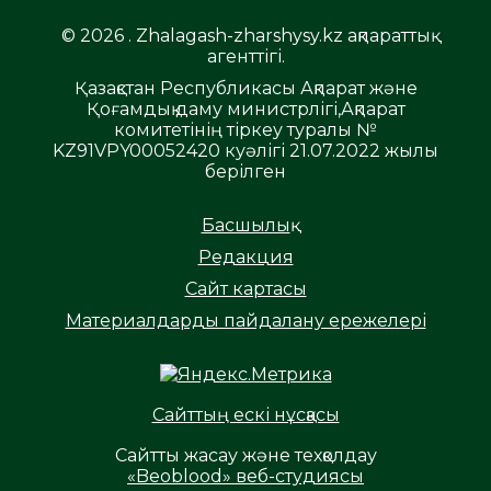
© 2026 . Zhalagash-zharshysy.kz ақпараттық
агенттігі.
Қазақстан Республикасы Ақпарат және
Қоғамдық даму министрлігі,Ақпарат
комитетінің тіркеу туралы №
KZ91VPY00052420 куәлігі 21.07.2022 жылы
берілген
Басшылық
Редакция
Сайт картасы
Материалдарды пайдалану ережелері
Сайттың ескі нұсқасы
Сайтты жасау және техқолдау
«Beoblood» веб-студиясы