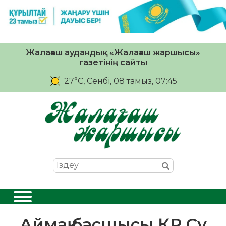
Жалағаш аудандық «Жалағаш жаршысы»
газетінің сайты
27°C
, Сенбі, 08 тамыз, 07:45
Аймақ басшысы ҚР Су