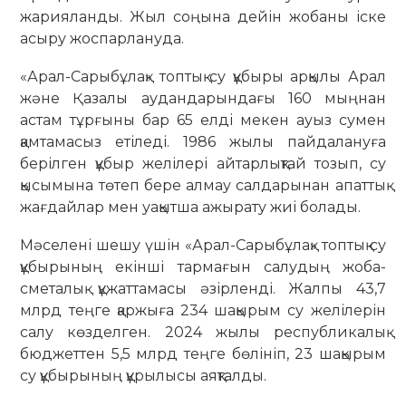
жарияланды. Жыл соңына дейін жобаны іске
асыру жоспарлануда.
«Арал-Сарыбұлақ» топтық су құбыры арқылы Арал
және Қазалы аудандарындағы 160 мыңнан
астам тұрғыны бар 65 елді мекен ауыз сумен
қамтамасыз етіледі. 1986 жылы пайдалануға
берілген құбыр желілері айтарлықтай тозып, су
қысымына төтеп бере алмау салдарынан апаттық
жағдайлар мен уақытша ажырату жиі болады.
Мәселені шешу үшін «Арал-Сарыбұлақ» топтық су
құбырының екінші тармағын салудың жоба-
сметалық құжаттамасы әзірленді. Жалпы 43,7
млрд теңге қаржыға 234 шақырым су желілерін
салу көзделген. 2024 жылы республикалық
бюджеттен 5,5 млрд теңге бөлініп, 23 шақырым
су құбырының құрылысы аяқталды.