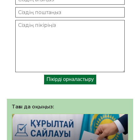
Тағы да оқыңыз: