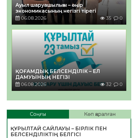
Ауыл шаруашылығы – өңір
экономикасының негізгі тірегі
06.08.2026
35
0
ҚОҒАМДЫҚ БЕЛСЕНДІЛІК – ЕЛ
ДАМУЫНЫҢ НЕГІЗІ
06.08.2026
32
0
Соңғы
Көп қаралған
ҚҰРЫЛТАЙ САЙЛАУЫ – БІРЛІК ПЕН
БЕЛСЕНДІЛІКТІҢ БЕЛГІСІ