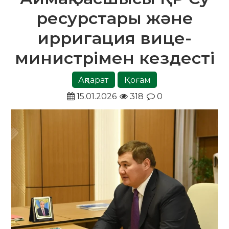
ресурстары және
ирригация вице-
министрімен кездесті
Ақпарат
Қоғам
15.01.2026
318
0