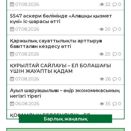
07.08.2026
22
0
5547 әскери бөлімінде «Алғашқы қызмет
күні» іс-шарасы өтті
07.08.2026
20
0
Қаржылық сауаттылықты арттыруға
бағытталған кездесу өтті
07.08.2026
20
0
ҚҰРЫЛТАЙ САЙЛАУЫ – ЕЛ БОЛАШАҒЫ
ҮШІН ЖАУАПТЫ ҚАДАМ
07.08.2026
26
0
Ауыл шаруашылығы – өңір экономикасының
негізгі тірегі
06.08.2026
35
0
ҚОҒАМДЫҚ БЕЛСЕНДІЛІК – ЕЛ
Барлық жаңалық
ДАМУЫНЫҢ НЕГІЗІ
06.08.2026
32
0