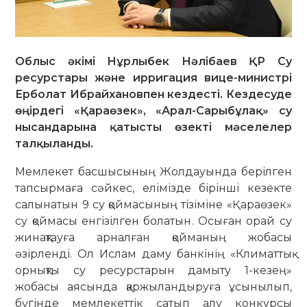
Облыс әкімі Нұрлыбек Нәлібаев ҚР Су
ресурстары және ирригация вице-министрі
Ерболат Ибрайхановпен кездесті. Кездесуде
өңірдегі «Қараөзек», «Арал-Сарыбұлақ» су
нысандарына қатысты өзекті мәселелер
талқыланды.
Мемлекет басшысының Жолдауында берілген
тапсырмаға сәйкес, елімізде бірінші кезекте
салынатын 9 су қоймасының тізіміне «Қараөзек»
су қоймасы енгізілген болатын. Осыған орай су
жинақтауға арналған қойманың жобасы
әзірленді. Ол Ислам даму банкінің «Климаттық
орнықты су ресурстарын дамыту 1-кезең»
жобасы аясында қаржыландыруға ұсынылып,
бүгінде мемлекеттік сатып алу конкурсы