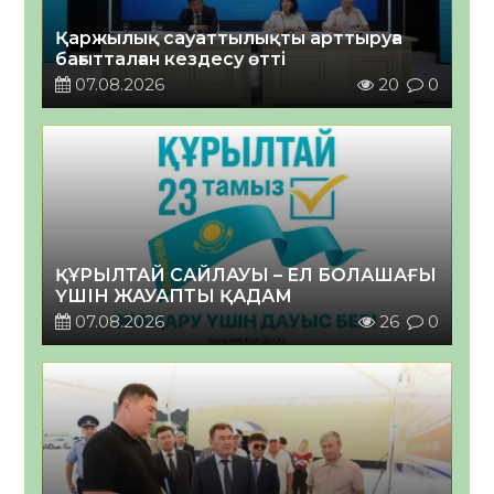
Қаржылық сауаттылықты арттыруға
бағытталған кездесу өтті
07.08.2026
20
0
ҚҰРЫЛТАЙ САЙЛАУЫ – ЕЛ БОЛАШАҒЫ
ҮШІН ЖАУАПТЫ ҚАДАМ
07.08.2026
26
0