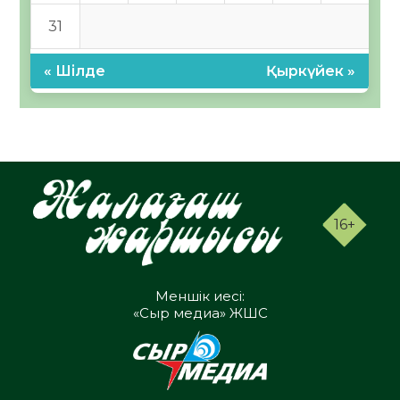
31
« Шілде
Қыркүйек »
16+
Меншік иесі:
«Сыр медиа» ЖШС