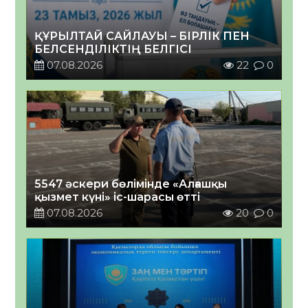
ҚҰРЫЛТАЙ САЙЛАУЫ – БІРЛІК ПЕН
БЕЛСЕНДІЛІКТІҢ БЕЛГІСІ
07.08.2026
22
0
5547 әскери бөлімінде «Алғашқы
қызмет күні» іс-шарасы өтті
07.08.2026
20
0