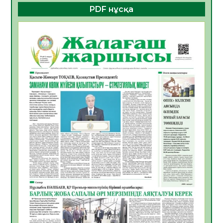
PDF нұсқа
ҚҰРЫЛТАЙ САЙЛАУЫ – БОЛАШАҚҚА
БАСТАР ЖАУАПТЫ ТАҢДАУ
06.08.2026
35
0
Инфекциялық ауруларға қарсы иммундау
жұмыстарының тиімділігі
06.08.2026
36
0
Көкжөтел ауруы туралы
06.08.2026
33
0
АПВ вакцинасы туралы мәлімет
06.08.2026
33
0
Open Air: Қызылорда облысы полиция
департаменті 20 мыңнан астам
көрерменнің қауіпсіздігін қамтамасыз етті
06.08.2026
44
0
ҚЫЗЫЛОРДАДА «САНАЛЫ ҰРПАҚ –