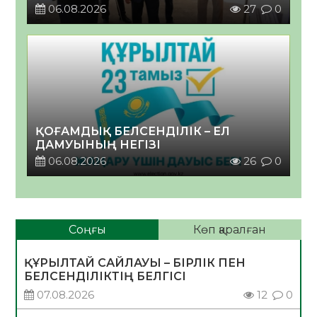
06.08.2026
27
0
ҚОҒАМДЫҚ БЕЛСЕНДІЛІК – ЕЛ
ДАМУЫНЫҢ НЕГІЗІ
06.08.2026
26
0
Соңғы
Көп қаралған
ҚҰРЫЛТАЙ САЙЛАУЫ – БІРЛІК ПЕН
БЕЛСЕНДІЛІКТІҢ БЕЛГІСІ
07.08.2026
12
0