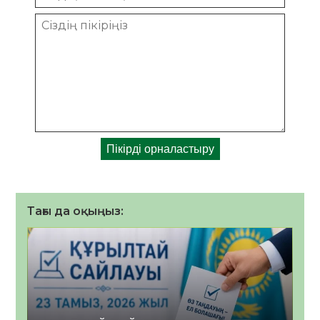
Тағы да оқыңыз: