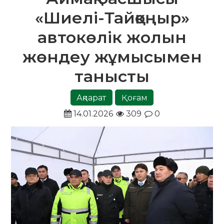
«Шиелі-Тайқоңыр»
автокөлік жолын
жөндеу жұмысымен
танысты
Ақпарат
Қоғам
14.01.2026
309
0