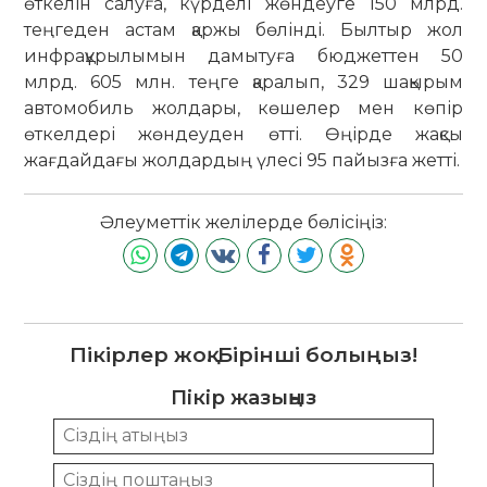
өткелін салуға, күрделі жөндеуге 150 млрд.
теңгеден астам қаржы бөлінді. Былтыр жол
инфрақұрылымын дамытуға бюджеттен 50
млрд. 605 млн. теңге қаралып, 329 шақырым
автомобиль жолдары, көшелер мен көпір
өткелдері жөндеуден өтті. Өңірде жақсы
жағдайдағы жолдардың үлесі 95 пайызға жетті.
Әлеуметтік желілерде бөлісіңіз:
Пікірлер жоқ. Бірінші болыңыз!
Пікір жазыңыз