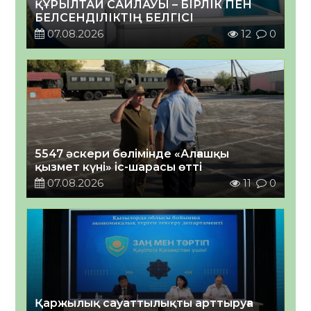
ҚҰРЫЛТАЙ САЙЛАУЫ – БІРЛІК ПЕН
БЕЛСЕНДІЛІКТІҢ БЕЛГІСІ
07.08.2026
12
0
5547 әскери бөлімінде «Алғашқы
қызмет күні» іс-шарасы өтті
07.08.2026
11
0
Қаржылық сауаттылықты арттыруға