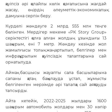
қауіпсіз әрі қолайлы көлік қозғалысына жағдай
жасау, өңірдің әлеуметтік-экономикалық
дамуына серпін беру.
Күрделі жөндеуге 2 млрд 555 млн теңге
бөлінген. Мердігер мекеме «PK Story Group»
серіктестігі қолға алған жолдың ұзындығы 13
шақырым, ені 7 метр. Жөндеу кезінде жол
жамылғысы толық жаңартылып, белгілер мен
инфрақұрылым қауіпсіздік талаптарына сай
орнатылуда.
Аймақ басшысы жауапты сала басшыларына
сапаны қатаң бақылауда ұстап, жұмысты
белгіленген мерзімде әрі талапқа сай аяқтауды
тапсырды.
Айта кетейік, 2022-2025 жылдары 1600
шақырым автомобиль жолдары мен 30 көпір