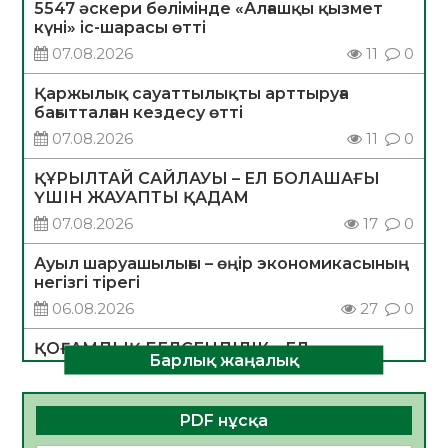
5547 әскери бөлімінде «Алғашқы қызмет
күні» іс-шарасы өтті
07.08.2026
11
0
Қаржылық сауаттылықты арттыруға
бағытталған кездесу өтті
07.08.2026
11
0
ҚҰРЫЛТАЙ САЙЛАУЫ – ЕЛ БОЛАШАҒЫ
ҮШІН ЖАУАПТЫ ҚАДАМ
07.08.2026
17
0
Ауыл шаруашылығы – өңір экономикасының
негізгі тірегі
06.08.2026
27
0
ҚОҒАМДЫҚ БЕЛСЕНДІЛІК – ЕЛ
Барлық жаңалық
ДАМУЫНЫҢ НЕГІЗІ
06.08.2026
26
0
PDF нұсқа
ҚҰРЫЛТАЙ САЙЛАУЫ – БОЛАШАҚҚА