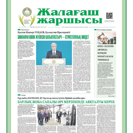
БАСТАР ЖАУАПТЫ ТАҢДАУ
06.08.2026
28
0
Инфекциялық ауруларға қарсы иммундау
жұмыстарының тиімділігі
06.08.2026
29
0
Көкжөтел ауруы туралы
06.08.2026
26
0
АПВ вакцинасы туралы мәлімет
06.08.2026
27
0
Open Air: Қызылорда облысы полиция
департаменті 20 мыңнан астам
көрерменнің қауіпсіздігін қамтамасыз етті
06.08.2026
39
0
ҚЫЗЫЛОРДАДА «САНАЛЫ ҰРПАҚ –
ЖАРҚЫН БОЛАШАҚ» АТТЫ КЕҢЕЙТІЛГЕН
МӘЖІЛІС ӨТТІ