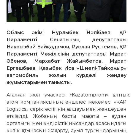
Облыс әкімі Нұрлыбек Нәлібаев, ҚР
Парламенті Сенатының депутаттары
Наурызбай Байқадамов, Руслан Рүстемов, ҚР
Парламенті Мәжілісінің депутаттары Мұрат
Әбенов, Мархабат Жайымбетов, Мұрат
Ергешбаев, Қазыбек Иса «Шиелі-Тайқоңыр»
автомобиль жолын күрделі жөндеу
жұмыстарымен танысты.
Аталған жол учаскесі «Kazatomprom» ұлттық
атом компаниясының еншілес мекемесі «KAP
Logistics» серіктестігінің қолдауымен жөндеуден
өткізілді. Жобаның басты мақсаты – аудан
орталығы мен өндірістік нысандар арасындағы
көлік қатынасын жақсарту, ауыл тұрғындарының