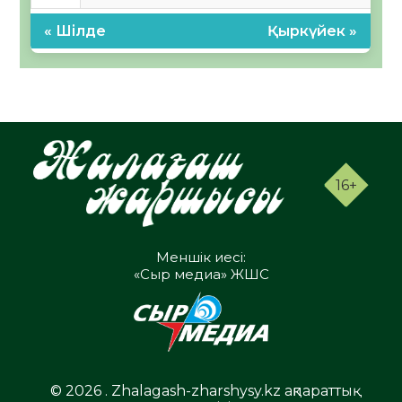
« Шілде
Қыркүйек »
16+
Меншік иесі:
«Сыр медиа» ЖШС
© 2026 . Zhalagash-zharshysy.kz ақпараттық