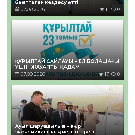
бағытталған кездесу өтті
07.08.2026
11
0
ҚҰРЫЛТАЙ САЙЛАУЫ – ЕЛ БОЛАШАҒЫ
ҮШІН ЖАУАПТЫ ҚАДАМ
07.08.2026
17
0
Ауыл шаруашылығы – өңір
экономикасының негізгі тірегі