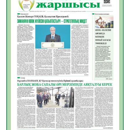
Руслан Рүстемұлы облыс әкімінің
кеңесшісі болып тағайындалды
05.08.2026
22
0
Цифрландыру саласын дамыту аясында
салынатын жаңа орталықтың жобасы
талқыланды
05.08.2026
21
0
Алғашқы цифрлық жасанды интеллект
құралдарының таныстырылымы өтті
05.08.2026
22
0
Қазақстандықтардың 72,3%-ы жаңа
Құрылтай үшін дауыс беруге дайын
05.08.2026
24
0
ӘРБІР ДАУЫС – ҚОҒАМ ДАМУЫНА
ҚОСЫЛҒАН ҮЛЕС
05.08.2026
30
0