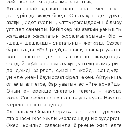
кейіп­кер­ле­рі­міз­ді әңгі­меге тарттық.
Айзан апай қазақтың тілін ғана емес, салт-
дәстүрін де жақсы бі­леді. Ол қазақ елінде тұрып,
қазақ­тың әдет-ғұрпын, ұлттық тағамдарын білмеу
ұят деп санайды. Кейіпкеріміз қазақ­тың қуанышты
жағдайда жаса­латын жоралғыларының бірі –
«шашу шашқанды» ұнататынын жеткізді. Сұх­бат
барысында «Әрбір үйде шашу шашар қуаныш
көп болсын» деген ақ тілегін жаудырды.
Сондай-ақ Айзан апай қазақтың ұлттық тағам­да­рын
да дәмді әзірлеп, сүйсініп жейді. Сондықтан
үйінде үнемі бауырсақ пісіреді екен. Айтуынша,
ол қо­лы қалт етсе, бар уақытын ас үйге арнайды.
Оның ең ерекше ұнататын тағамы – наурыз
көже. Сол се­бепті ол Ұлыстың ұлы күні – Наурыз
мерекесін асыға күтеді.
Ал отағасы Осман Серитханов – кент тұрғыны.
Ата-анасы 1944 жылы Жа­лағашқа қоныс аударған.
Әкесі құрылыс саласында бірнеше жыл елге