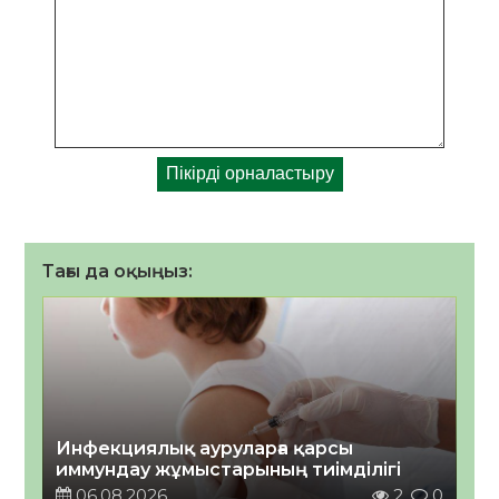
Тағы да оқыңыз:
Инфекциялық ауруларға қарсы
иммундау жұмыстарының тиімділігі
06.08.2026
2
0