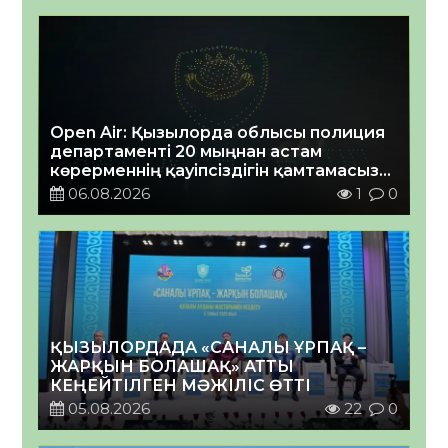
Open Air: Қызылорда облысы полиция
департаменті 20 мыңнан астам
көрерменнің қауіпсіздігін қамтамасыз
етті
06.08.2026
1
0
ҚЫЗЫЛОРДАДА «САНАЛЫ ҰРПАҚ –
ЖАРҚЫН БОЛАШАҚ» АТТЫ
КЕҢЕЙТІЛГЕН МӘЖІЛІС ӨТТІ
05.08.2026
22
0