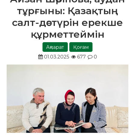
тұрғыны: Қазақтың
салт-дәстүрін ерекше
құрметтеймін
Ақпарат
Қоғам
01.03.2025
677
0