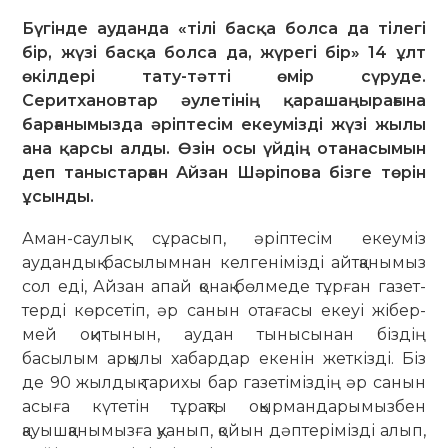
Бүгінде ауданда «тілі басқа болса да тілегі
бір, жүзі басқа болса да, жүрегі бір» 14 ұлт
өкілдері тату-тәтті өмір сүруде.
Серитхановтар әулетінің қарашаңырағына
барғанымызда әріптесім екеумізді жүзі жылы
ана қарсы алды. Өзін осы үйдің отанасымын
деп таныстарған Айзан Шәріпова бізге төрін
ұсынды.
Аман-саулық сұрасып, әріптесім екеуміз
аудандық басылымнан кел­ге­німізді айтқанымыз
сол еді, Ай­зан апай қонақ бөлмеде тұрған газет­
тер­ді көрсетіп, әр санын отағасы екеуі жі­бер­
мей оқитынын, аудан ты­ны­­сынан біздің
басылым арқылы хабардар екенін жеткізді. Біз
де 90 жыл­дық тарихы бар газетіміздің әр са­нын
асыға күтетін тұрақты оқыр­ман­да­ры­мыз­бен
қауышқанымызға қуа­нып, қо­йын дәп­терімізді алып,