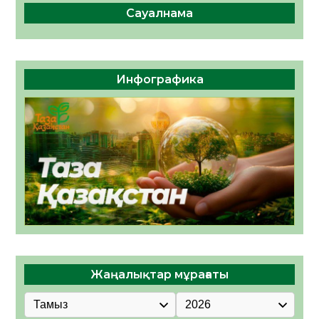
Сауалнама
Инфографика
Жаңалықтар мұрағаты