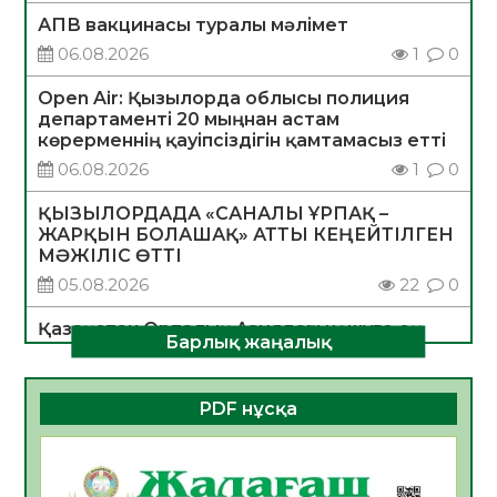
АПВ вакцинасы туралы мәлімет
06.08.2026
1
0
Open Air: Қызылорда облысы полиция
департаменті 20 мыңнан астам
көрерменнің қауіпсіздігін қамтамасыз етті
06.08.2026
1
0
ҚЫЗЫЛОРДАДА «САНАЛЫ ҰРПАҚ –
ЖАРҚЫН БОЛАШАҚ» АТТЫ КЕҢЕЙТІЛГЕН
МӘЖІЛІС ӨТТІ
05.08.2026
22
0
Қазақстан Орталық Азиядағы көшуге ең
Барлық жаңалық
қолайлы ел атанды
05.08.2026
26
0
PDF нұсқа
Өрт қауіпсіздігі талаптарын сақтау – әр
азаматтың міндеті
05.08.2026
26
0