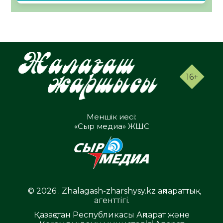
16+
Меншік иесі:
«Сыр медиа» ЖШС
© 2026 . Zhalagash-zharshysy.kz ақпараттық
агенттігі.
Қазақстан Республикасы Ақпарат және