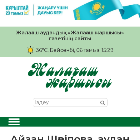
Жалағаш аудандық «Жалағаш жаршысы»
газетінің сайты
36°C
, Бейсенбі, 06 тамыз, 15:29
Айзан Шәріпова, аудан