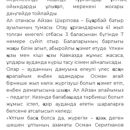
ойындарды ұлықтап, мерекені жоғары
деңгейде тойлайды.
Ал отанасы Айзан Шәріпова – Бұ­қарбай батыр
ауылының тумасы. Отау құрғандарына 41 жыл
толған өне­гелі отбасы 3 баласынан бүгінде 7
немере сүйіп отыр. Балаларының барлығы
жақсы білім алып, абыройлы қызмет етуде. Үлкен
қызы мен кіші қызы Кавказда жұмыс жасаса,
ұлдары ауданда күріш тасу ісімен айналысады.
Олар – ауданның дамуына елеу­лі үлес қосқан
қарапайым еңбек адам­дары. Осман ағай
бірнеше жыл кө­лік жүргізуші болып қызмет етіп,
ең­бек демалысына шыққан. Ал Ай­зан апайымыз
– педагог. Кезінде балабақшада тәрбиеші болып
жұмыс істеп, қазір ауданда өтетін шараларға
белсене атсалысып келеді.
«Ұлтым басқа болса да, жүрегім – қазақ» деген
шешен ұлтының азаматы Осман Серитханов