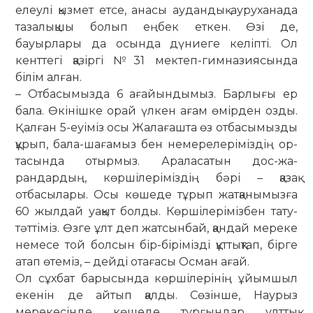
елеулі қызмет етсе, анасы аудандық ауруханада
тазалықшы болып еңбек еткен. Өзі де,
бауырлары да осында дүниеге келіпті. Ол
кенттегі қазіргі №31 мектеп-гимназиясында
білім алған.
– Отбасымызда 6 ағайындымыз. Бар­лығы ер
бала. Өкінішке орай үлкен ағам өмірден озды.
Қалған 5-еуіміз осы Жалағашта өз отбасымызды
құрып, бала-шағамыз бен немерелеріміздің ор­
та­сында отырмыз. Араласатын дос-жа­
рандардың, көршілеріміздің бәрі – қа­­зақ
отбасылары. Осы көшеде тұрып жат­қанымызға
60 жылдай уақыт болды. Көршілерімізбен тату-
тәттіміз. Өзге ұлт деп жатсынбай, қандай мереке
немесе той болсын бір-бірімізді құттықтап, бір­ге
атап өтеміз, – дейді отағасы Осман ағай.
Ол сұхбат барысында көршілерінің ұйымшыл
екенін де айтып қалды. Сө­зінше, Наурыз
мерекесінде көшеде тұрғындар ұлттық