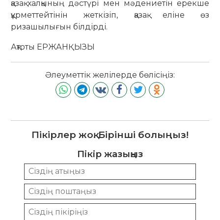
қазақ халқының дәстүрі мен мәдениетін ерекше
құрметтейтінін жеткізіп, қазақ еліне өз
ризашылығын білдірді.
Ақтоты ЕРЖАНҚЫЗЫ
Әлеуметтік желілерде бөлісіңіз:
Пікірлер жоқ. Бірінші болыңыз!
Пікір жазыңыз