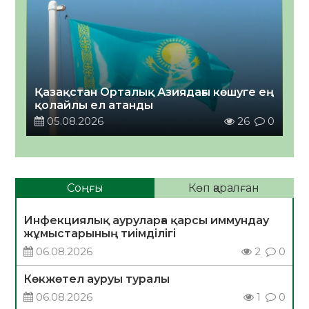
Қазақстан Орталық Азиядағы көшуге ең
қолайлы ел атанды
05.08.2026
26
0
Соңғы
Көп қаралған
Инфекциялық ауруларға қарсы иммундау
жұмыстарының тиімділігі
06.08.2026
2
0
Көкжөтел ауруы туралы
06.08.2026
1
0