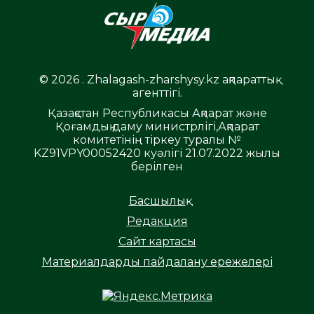
© 2026 . Zhalagash-zharshysy.kz ақпараттық
агенттігі.
Қазақстан Республикасы Ақпарат және
Қоғамдық даму министрлігі,Ақпарат
комитетінің тіркеу туралы №
KZ91VPY00052420 куәлігі 21.07.2022 жылы
берілген
Басшылық
Редакция
Сайт картасы
Материалдарды пайдалану ережелері