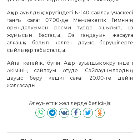
Аққыр ауылдық округіндегі №140 сайлау учаскесі
таңғы сағат 07.00-де Мемлекеттік Гимннің
орындалуымен ресми түрде ашылып, өз
жұмысын бастады. Өз таңдауын жасауға
алғашқы болып келген дауыс берушілерге
сыйлықтар табысталды.
Айта кетейік, бүгін Аққыр ауылдық округіндегі
әкімінің сайлауы өтуде. Сайлаушылардың
дауыс беру кешкі сағат 20.00-ге дейін
жалғасады.
Әлеуметтік желілерде бөлісіңіз: