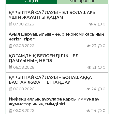
Соңғы
Көп қаралған
ҚҰРЫЛТАЙ САЙЛАУЫ – ЕЛ БОЛАШАҒЫ
ҮШІН ЖАУАПТЫ ҚАДАМ
07.08.2026
4
0
Ауыл шаруашылығы – өңір экономикасының
негізгі тірегі
06.08.2026
23
0
ҚОҒАМДЫҚ БЕЛСЕНДІЛІК – ЕЛ
ДАМУЫНЫҢ НЕГІЗІ
06.08.2026
21
0
ҚҰРЫЛТАЙ САЙЛАУЫ – БОЛАШАҚҚА
БАСТАР ЖАУАПТЫ ТАҢДАУ
06.08.2026
24
0
Инфекциялық ауруларға қарсы иммундау
жұмыстарының тиімділігі
06.08.2026
24
0