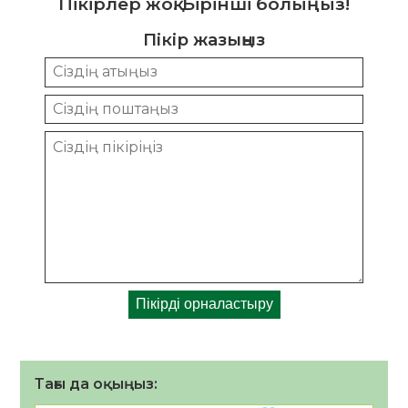
Пікірлер жоқ. Бірінші болыңыз!
Пікір жазыңыз
Тағы да оқыңыз: