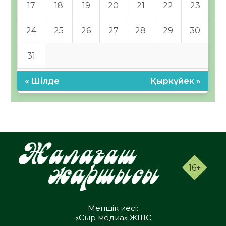
17
18
19
20
21
22
23
24
25
26
27
28
29
30
31
« Шілде
Қыркүйек »
16+
Меншік иесі:
«Сыр медиа» ЖШС