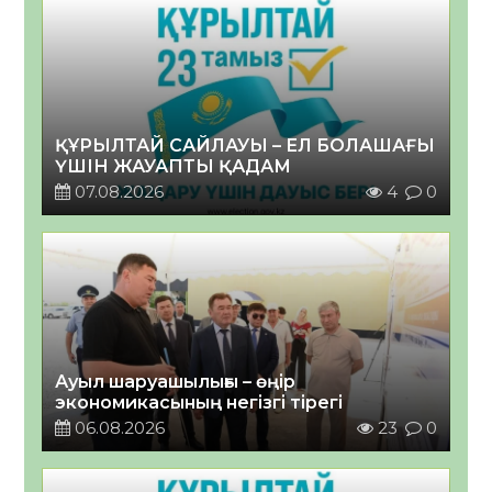
ҚҰРЫЛТАЙ САЙЛАУЫ – ЕЛ БОЛАШАҒЫ
ҮШІН ЖАУАПТЫ ҚАДАМ
07.08.2026
4
0
Ауыл шаруашылығы – өңір
экономикасының негізгі тірегі
06.08.2026
23
0