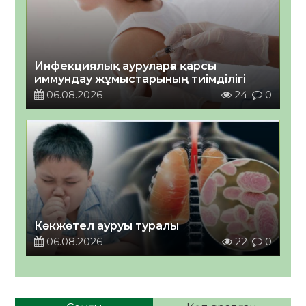
Инфекциялық ауруларға қарсы
иммундау жұмыстарының тиімділігі
06.08.2026
24
0
Көкжөтел ауруы туралы
06.08.2026
22
0