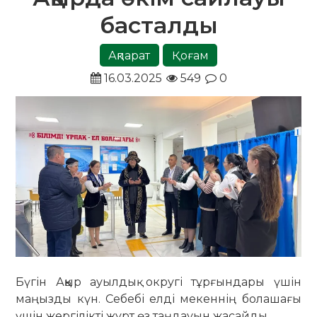
басталды
Ақпарат
Қоғам
16.03.2025
549
0
Бүгін Аққыр ауылдық округі тұрғындары үшін
маңызды күн. Себебі елді мекеннің болашағы
үшін жергілікті жұрт өз таңдауын жасайды.