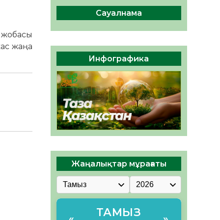
сақтау – әр азаматтың
міндеті
Сауалнама
05.08.2026
46
0
 жобасы
Руслан Рүстемұлы облыс
жас жаңа
әкімінің кеңесшісі болып
Инфографика
тағайындалды
05.08.2026
43
0
Жаңалықтар мұрағаты
ТАМЫЗ
«
»