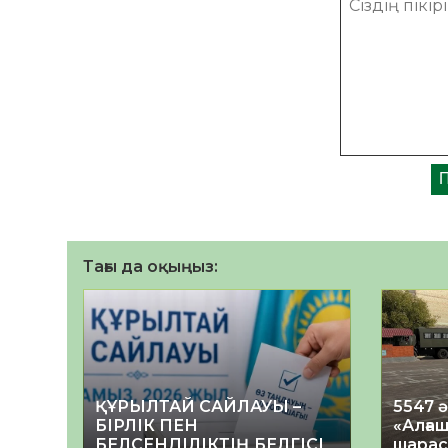
Тағы да оқыңыз:
ҚҰРЫЛТАЙ САЙЛАУЫ –
5547 
БІРЛІК ПЕН
«Алғаш
БЕЛСЕНДІЛІКТІҢ БЕЛГІСІ
шарас