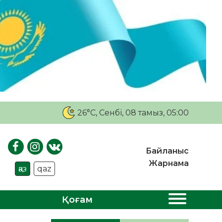
26°C
, Сенбі, 08 тамыз, 05:00
Байланыс
Жарнама
қаз
qaz
Қоғам