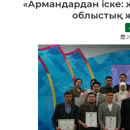
«Армандардан іске:
облыстық ж
2