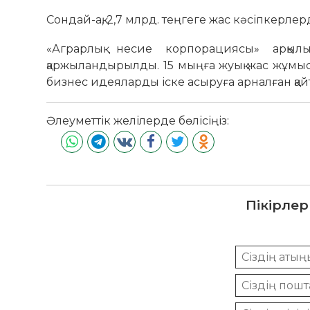
Сондай-ақ, 2,7 млрд. теңгеге жас кәсіпкерл
«Аграрлық несие корпорациясы» арқыл
қаржыландырылды. 15 мыңға жуық жас жұмыс
бизнес идеяларды іске асыруға арналған қай
Әлеуметтік желілерде бөлісіңіз:
Пікірлер