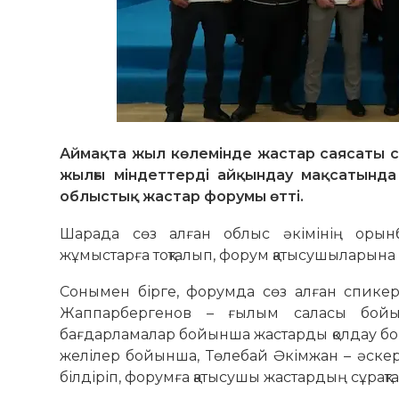
Аймақта жыл көлемінде жастар саясаты 
жылғы міндеттерді айқындау мақсатында
облыстық жастар форумы өтті.
Шарада сөз алған облыс әкімінің оры
жұмыстарға тоқталып, форум қатысушыларына 
Сонымен бірге, форумда сөз алған спике
Жаппарбергенов – ғылым саласы бойын
бағдарламалар бойынша жастарды қолдау бо
желілер бойынша, Төлебай Әкімжан – әскер
білдіріп, форумға қатысушы жастардың сұрақт