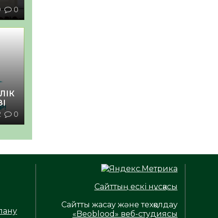
9
0
ЛІК
ЗІ
2
0
Сайттың ескі нұсқасы
Сайтты жасау және техқолдау
лану
«Beoblood» веб-студиясы