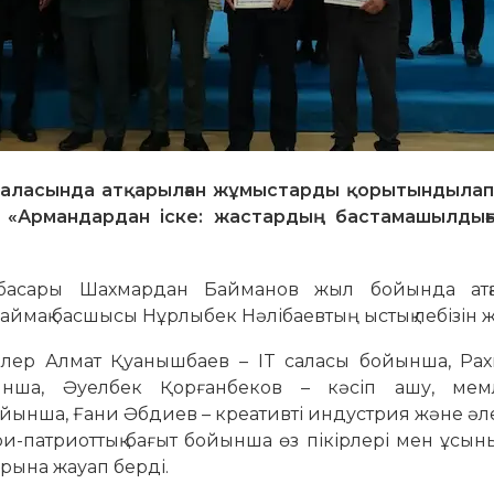
саласында атқарылған жұмыстарды қорытындылап,
 «Армандардан іске: жастардың бастамашылдығ
нбасары Шахмардан Байманов жыл бойында атқ
аймақ басшысы Нұрлыбек Нәлібаевтың ыстық лебізін же
рлер Алмат Қуанышбаев – IT саласы бойынша, Рах
ша, Әуелбек Қорғанбеков – кәсіп ашу, мемл
йынша, Ғани Әбдиев – креативті индустрия және әл
и-патриоттық бағыт бойынша өз пікірлері мен ұсы
арына жауап берді.