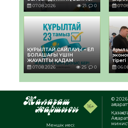
07.08.2026
21
0
07.0
ҚҰРЫЛТАЙ САЙЛАУЫ – ЕЛ
Ауыл 
БОЛАШАҒЫ ҮШІН
эконо
ЖАУАПТЫ ҚАДАМ
тірегі
07.08.2026
25
0
06.0
© 2026 
ақпаратт
16+
Қазақс
Ақпара
минист
Меншік иесі: