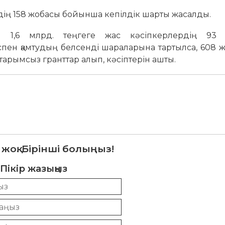
ердің 158 жобасы бойынша кепілдік шарты жасалды.
ы 1,6 млрд. теңгеге жас кәсіпкерлердің 93
пен қамтудың белсенді шараларына тартылса, 608 
тарымсыз гранттар алып, кәсіптерін ашты.
 жоқ. Бірінші болыңыз!
Пікір жазыңыз