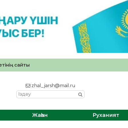
тінің сайты
zhal_jarsh@mail.ru
Жаһан
Руханият