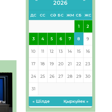
2026
ДС
СС
СӘ
БС
ЖМ
СБ
ЖС
1
2
8
3
4
5
6
7
9
10
11
12
13
14
15
16
17
18
19
20
21
22
23
24
25
26
27
28
29
30
31
« Шілде
Қыркүйек »
қты