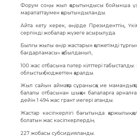
Форум соңы жыл қорытындысы бойынша үзд
марапаттаумен қорытындыланды.
Айта кету керек, өңірде Президенттің, Үк
серпінді жобалар жүзеге асырылуда.
Былғы жылы өңір жастарын қолжетімді тұрғын
бағдарламасы» қабылданып,
100 жас отбасына пәтер кілттері табысталды.
облыстық бюджеттен қаралды.
Жыл сайын аймақта сұранысқа ие мамандықт
балалы отбасынан шыққан балаларға арналға
дейін 1 494 жас грант иегері атанды.
Жастар кәсіпкерлігі бағытында қаржылық 
болатын жас кәсіпкерлердің
227 жобасы субсидияланды.