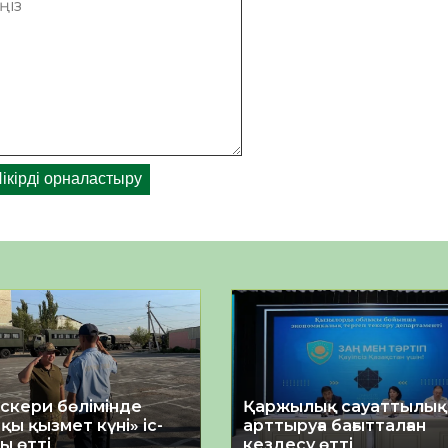
әскери бөлімінде
Қаржылық сауаттылы
қы қызмет күні» іс-
арттыруға бағытталған
ы өтті
кездесу өтті