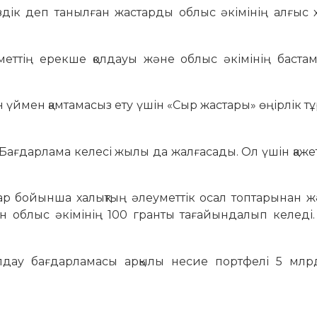
ік деп танылған жастарды облыс әкімінің алғыс 
іметтің ерекше қолдауы және облыс әкімінің баст
 үймен қамтамасыз ету үшін «Сыр жастары» өңірлік т
 Бағдарлама келесі жылы да жалғасады. Ол үшін қажет
ар бойынша халықтың әлеуметтік осал топтарынан 
н облыс әкімінің 100 гранты тағайындалып келеді.
қолдау бағдарламасы арқылы несие портфелі 5 млрд