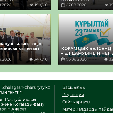
8.2026
19
0
07.08.2026
1
шаруашылығы – өңір
микасының негізгі
ҚОҒАМДЫҚ БЕЛСЕНДІ
– ЕЛ ДАМУЫНЫҢ НЕГІ
8.2026
34
0
06.08.2026
3
. Zhalagash-zharshysy.kz
Басшылық
ық агенттігі.
Редакция
тан Республикасы
Сайт картасы
т және Қоғамдық даму
рлігі,Ақпарат
Материалдарды пайда