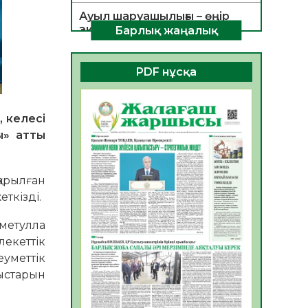
Ауыл шаруашылығы – өңір
экономикасының негізгі
Барлық жаңалық
тірегі
06.08.2026
34
0
PDF нұсқа
ҚОҒАМДЫҚ БЕЛСЕНДІЛІК –
ЕЛ ДАМУЫНЫҢ НЕГІЗІ
 келесі
06.08.2026
32
0
ы» атты
ҚҰРЫЛТАЙ САЙЛАУЫ –
БОЛАШАҚҚА БАСТАР
ЖАУАПТЫ ТАҢДАУ
арылған
06.08.2026
35
0
ткізді.
Инфекциялық ауруларға
метулла
қарсы иммундау
екеттік
жұмыстарының тиімділігі
еуметтік
06.08.2026
35
0
ныстарын
Көкжөтел ауруы туралы
06.08.2026
33
0