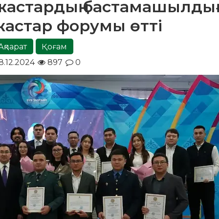
 жастардың бастамашылды
астар форумы өтті
Ақпарат
Қоғам
8.12.2024
897
0