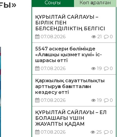
ғы»
Соңғы
Көп қаралған
ҚҰРЫЛТАЙ САЙЛАУЫ –
БІРЛІК ПЕН
БЕЛСЕНДІЛІКТІҢ БЕЛГІСІ
07.08.2026
21
0
5547 әскери бөлімінде
«Алғашқы қызмет күні» іс-
шарасы өтті
07.08.2026
19
0
Қаржылық сауаттылықты
арттыруға бағытталған
кездесу өтті
07.08.2026
19
0
ҚҰРЫЛТАЙ САЙЛАУЫ – ЕЛ
БОЛАШАҒЫ ҮШІН
ЖАУАПТЫ ҚАДАМ
07.08.2026
25
0