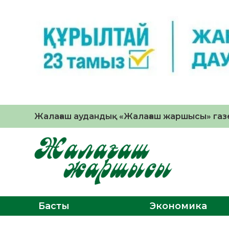
Жалағаш аудандық «Жалағаш жаршысы» газе
Басты
Экономика