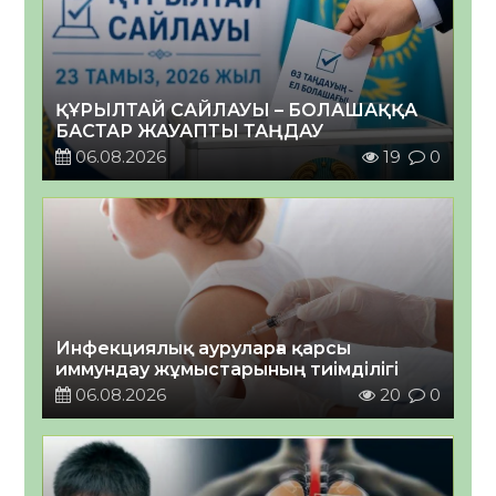
ҚҰРЫЛТАЙ САЙЛАУЫ – БОЛАШАҚҚА
БАСТАР ЖАУАПТЫ ТАҢДАУ
06.08.2026
19
0
Инфекциялық ауруларға қарсы
иммундау жұмыстарының тиімділігі
06.08.2026
20
0