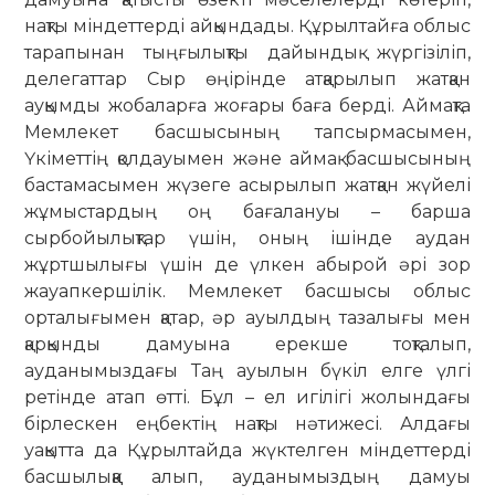
нақты міндеттерді айқындады. Құрылтайға облыс
тарапынан тыңғылықты дайындық жүргізіліп,
делегаттар Сыр өңірінде атқарылып жатқан
ауқымды жобаларға жоғары баға берді. Аймақта
Мемлекет басшысының тапсырмасымен,
Үкіметтің қолдауымен және аймақ басшысының
бастамасымен жүзеге асырылып жатқан жүйелі
жұмыстардың оң бағалануы – барша
сырбойылықтар үшін, оның ішінде аудан
жұртшылығы үшін де үлкен абырой әрі зор
жауапкершілік. Мемлекет басшысы облыс
орталығымен қатар, әр ауылдың тазалығы мен
қарқынды дамуына ерекше тоқталып,
ауданымыздағы Таң ауылын бүкіл елге үлгі
ретінде атап өтті. Бұл – ел игілігі жолындағы
бірлескен еңбектің нақты нәтижесі. Алдағы
уақытта да Құрылтайда жүктелген міндеттерді
басшылыққа алып, ауданымыздың дамуы