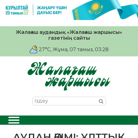
Жалағаш аудандық «Жалағаш жаршысы»
газетінің сайты
27°C
, Жұма, 07 тамыз, 03:28
АУДАН ӘКІМІ: ҰЛТТЫҚ