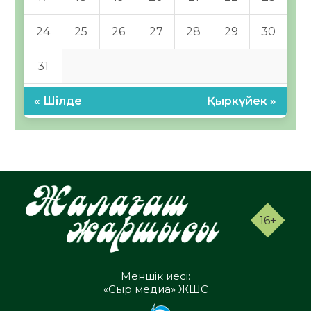
24
25
26
27
28
29
30
31
« Шілде
Қыркүйек »
16+
Меншік иесі:
«Сыр медиа» ЖШС