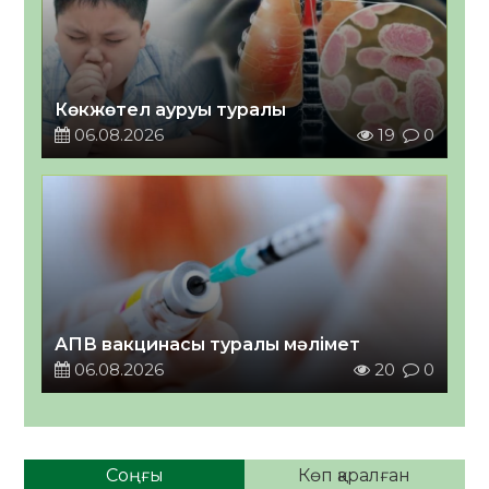
Көкжөтел ауруы туралы
06.08.2026
19
0
АПВ вакцинасы туралы мәлімет
06.08.2026
20
0
Соңғы
Көп қаралған