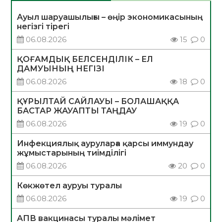
Ауыл шаруашылығы – өңір экономикасының
негізгі тірегі
06.08.2026
15
0
ҚОҒАМДЫҚ БЕЛСЕНДІЛІК – ЕЛ
ДАМУЫНЫҢ НЕГІЗІ
06.08.2026
18
0
ҚҰРЫЛТАЙ САЙЛАУЫ – БОЛАШАҚҚА
БАСТАР ЖАУАПТЫ ТАҢДАУ
06.08.2026
19
0
Инфекциялық ауруларға қарсы иммундау
жұмыстарының тиімділігі
06.08.2026
20
0
Көкжөтел ауруы туралы
06.08.2026
19
0
АПВ вакцинасы туралы мәлімет