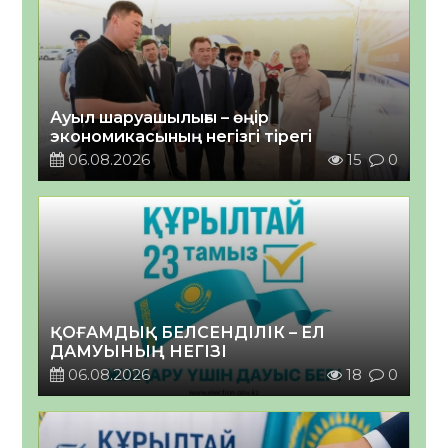
Ауыл шаруашылығы – өңір
экономикасының негізгі тірегі
06.08.2026
15
0
ҚОҒАМДЫҚ БЕЛСЕНДІЛІК – ЕЛ
ДАМУЫНЫҢ НЕГІЗІ
06.08.2026
18
0