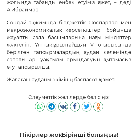
жолында табанды еңбек етуіміз қажет, – деді
А.Ибраимов.
Сондай-ақ жиында бюджеттік жоспарлар мен
макроэкономикалық көрсеткіштер бойынша
жауапты сала басшыларына нақты міндеттер
жүктеліп, Ұлттық құрылтайдың V отырысында
берілген тапсырмалардың аудан көлемінде
сапалы әрі уақытылы орындалуын қамтамасыз
ету тапсырылды.
Жалағаш ауданы әкімінің баспасөз қызметі
Әлеуметтік желілерде бөлісіңіз:
Пікірлер жоқ. Бірінші болыңыз!