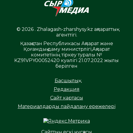
© 2026 . Zhalagash-zharshysy.kz ақпараттық
агенттігі.
Қазақстан Республикасы Ақпарат және
Қоғамдық даму министрлігі,Ақпарат
комитетінің тіркеу туралы №
KZ91VPY00052420 куәлігі 21.07.2022 жылы
берілген
Басшылық
Редакция
Сайт картасы
Материалдарды пайдалану ережелері
Сайттың ескі нұсқасы