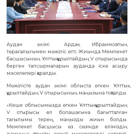
Аудан әкімі Ардақ Ибраимовтың
төрағалығымен мәжіліс өтті. Жиында Мемлекет
басшысының Ұлттық құрылтайдың V отырысында
берген тапсырмаларын ауданда іске асыру
мәселелері қаралды.
Мәжілісте аудан әкімі облыста өткен Ұлттық
құрылтайдың V отырысының маңызына тоқталды.
«Кеше облысымызда өткен Ұлттық құрылтайдың
V отырысы ел болашағына бағытталған
тағылымы терең, маңызды жиын болды.
Мемлекет басшысы өз сөзінде еліміздің
дамуына қатысты өзекті мәселелерді көтеріп,