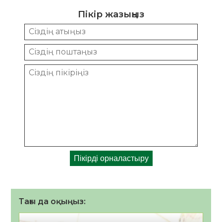
Пікір жазыңыз
Тағы да оқыңыз: