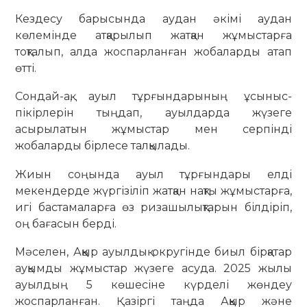
Кездесу барысында аудан әкімі аудан
көлемінде атқарылып жатқан жұмыстарға
тоқталып, алда жоспарланған жобаларды атап
өтті.
Сондай-ақ, ауыл тұрғындарының ұсыныс-
пікірлерін тыңдап, ауылдарда жүзеге
асырылатын жұмыстар мен серпінді
жобаларды бірлесе талқылады.
Жиын соңында ауыл тұрғындары елді
мекендерде жүргізіліп жатқан нақты жұмыстарға,
игі бастамаларға өз ризашылықтарын білдіріп,
оң бағасын берді.
Мәселен, Аққыр ауылдық округінде биыл бірқатар
ауқымды жұмыстар жүзеге асуда. 2025 жылы
ауылдың 5 көшесіне күрделі жөндеу
жоспарланған. Қазіргі таңда Аққыр және