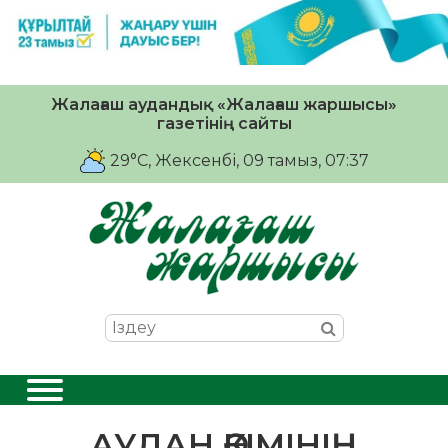
Жалағаш аудандық «Жалағаш жаршысы»
газетінің сайты
29°C
, Жексенбі, 09 тамыз, 07:37
АУДАН ӘКІМІНІҢ