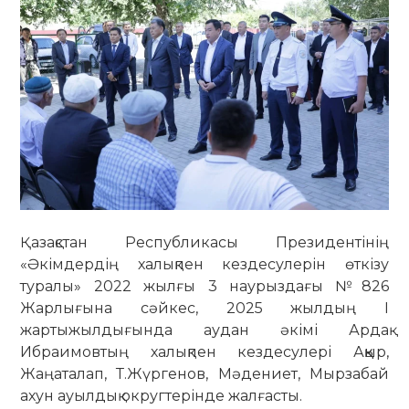
Қазақстан Республикасы Президентінің
«Әкімдердің халықпен кездесулерін өткізу
туралы» 2022 жылғы 3 наурыздағы №826
Жарлығына сәйкес, 2025 жылдың І
жартыжылдығында аудан әкімі Ардақ
Ибраимовтың халықпен кездесулері Аққыр,
Жаңаталап, Т.Жүргенов, Мәдениет, Мырзабай
ахун ауылдық округтерінде жалғасты.