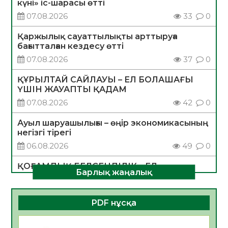
күні» іс-шарасы өтті
07.08.2026
33
0
Қаржылық сауаттылықты арттыруға
бағытталған кездесу өтті
07.08.2026
37
0
ҚҰРЫЛТАЙ САЙЛАУЫ – ЕЛ БОЛАШАҒЫ
ҮШІН ЖАУАПТЫ ҚАДАМ
07.08.2026
42
0
Ауыл шаруашылығы – өңір экономикасының
негізгі тірегі
06.08.2026
49
0
ҚОҒАМДЫҚ БЕЛСЕНДІЛІК – ЕЛ
Барлық жаңалық
ДАМУЫНЫҢ НЕГІЗІ
06.08.2026
47
0
PDF нұсқа
ҚҰРЫЛТАЙ САЙЛАУЫ – БОЛАШАҚҚА
БАСТАР ЖАУАПТЫ ТАҢДАУ