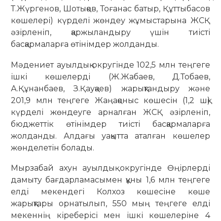
Т.Жүргенов, Шотықов, Тоғанас батыр, Құттыбасов
көшелері) күрделі жөндеу жұмыстарына ЖСҚ
әзірленіп, қаржыландыру үшін тиісті
басқармаларға өтінімдер жолданды.
Мәдениет ауылдық округінде 102,5 млн теңгеге
ішкі көшелерді (Ж.Жабаев, Д.Тобаев,
А.Құнанбаев, З.Қауқаев) жарықтандыру және
201,9 млн теңгеге Жаңақоныс көшесін (1,2 шқ)
күрделі жөндеуге арналған ЖСҚ әзірленіп,
бюджеттік өтінімдер тиісті басқармаларға
жолданды. Алдағы уақытта аталған көшелер
жөнделетін болады.
Мырзабай ахун ауылдық округінде Өңірлерді
дамыту бағдарламасымен құны 1,6 млн теңгеге
елді мекендегі Колхоз көшесіне көше
жарықтары орнатылып, 550 мың теңгеге елді
мекеннің кіреберісі мен ішкі көшелеріне 4