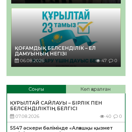
ҚОҒАМДЫҚ БЕЛСЕНДІЛІК – ЕЛ
ДАМУЫНЫҢ НЕГІЗІ
06.08.2026
47
0
Соңғы
Көп қаралған
ҚҰРЫЛТАЙ САЙЛАУЫ – БІРЛІК ПЕН
БЕЛСЕНДІЛІКТІҢ БЕЛГІСІ
07.08.2026
40
0
5547 әскери бөлімінде «Алғашқы қызмет