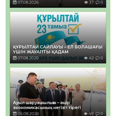
07.08.2026
37
0
ҚҰРЫЛТАЙ САЙЛАУЫ – ЕЛ БОЛАШАҒЫ
ҮШІН ЖАУАПТЫ ҚАДАМ
07.08.2026
42
0
Ауыл шаруашылығы – өңір
экономикасының негізгі тірегі
06.08.2026
49
0