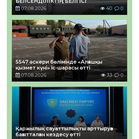
БЕЛСЕНДІЛІКТІҢ БЕЛГІСІ
07.08.2026
40
0
5547 әскери бөлімінде «Алғашқы
қызмет күні» іс-шарасы өтті
07.08.2026
33
0
Қаржылық сауаттылықты арттыруға
бағытталған кездесу өтті