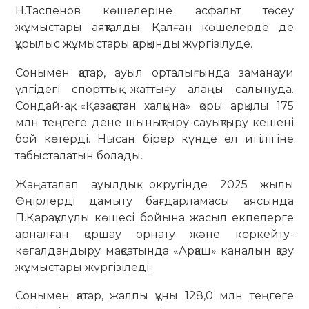
Н.Таспенов көшелеріне асфальт төсеу
жұмыстары аяқталды. Қалған көшелерде де
құрылыс жұмыстары қарқынды жүргізілуде.
Сонымен қатар, ауыл орталығында заманауи
үлгідегі спорттық жаттығу алаңы салынуда.
Сондай-ақ, «Қазақстан халқына» қоры арқылы 175
млн теңгеге дене шынықтыру-сауықтыру кешені
бой көтерді. Нысан бірер күнде ел игілігіне
табысталатын болады.
Жаңаталап ауылдық округінде 2025 жылы
Өңірлерді дамыту бағдарламасы аясында
П.Қарақұлұлы көшесі бойына жасыл екпелерге
арналған қоршау орнату және көркейту-
көгалдандыру мақсатында «Арқаш» каналын қазу
жұмыстары жүргізіледі.
Сонымен қатар, жалпы құны 128,0 млн теңгеге