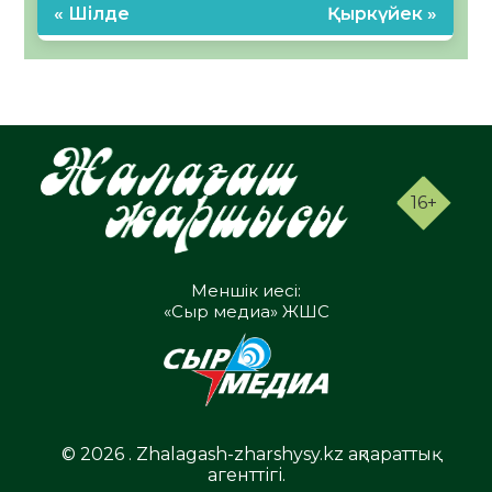
« Шілде
Қыркүйек »
16+
Меншік иесі:
«Сыр медиа» ЖШС
© 2026 . Zhalagash-zharshysy.kz ақпараттық
агенттігі.