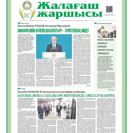
06.08.2026
49
0
Инфекциялық ауруларға қарсы иммундау
жұмыстарының тиімділігі
06.08.2026
51
0
Көкжөтел ауруы туралы
06.08.2026
48
0
АПВ вакцинасы туралы мәлімет
06.08.2026
47
0
Open Air: Қызылорда облысы полиция
департаменті 20 мыңнан астам
көрерменнің қауіпсіздігін қамтамасыз етті
06.08.2026
60
0
ҚЫЗЫЛОРДАДА «САНАЛЫ ҰРПАҚ –
ЖАРҚЫН БОЛАШАҚ» АТТЫ КЕҢЕЙТІЛГЕН
МӘЖІЛІС ӨТТІ
05.08.2026
61
0