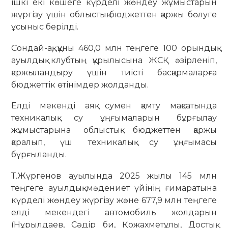
ішкі екі көшеге күрделі жөндеу жұмыстарын
жүргізу үшін облыстық бюджеттен қаржы бөлуге
ұсыныс берілді.
Сондай-ақ, құны 460,0 млн теңгеге 100 орындық
ауылдық клубтың құрылысына ЖСҚ әзірленіп,
қаржыландыру үшін тиісті басқармаларға
бюджеттік өтінімдер жолданды.
Елді мекенді аяқ сумен қамту мақсатында
техникалық су ұңғымаларын бұрғылау
жұмыстарына облыстық бюджеттен қаржы
қаралып, үш техникалық су ұңғымасы
бұрғыланды.
Т.Жүргенов ауылында 2025 жылы 145 млн
теңгеге ауылдық мәдениет үйінің ғимаратына
күрделі жөндеу жүргізу және 677,9 млн теңгеге
елді мекендегі автомобиль жолдарын
(Нұрылдаев, Сәдір би, Қожахметұлы, Достық,