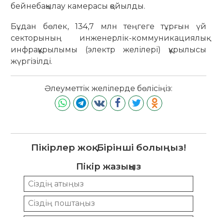
бейнебақылау камерасы қойылды.
Бұдан бөлек, 134,7 млн теңгеге тұрғын үй
секторының инженерлік-коммуникациялық
инфрақұрылымы (электр желілері) құрылысы
жүргізілді.
Әлеуметтік желілерде бөлісіңіз:
Пікірлер жоқ. Бірінші болыңыз!
Пікір жазыңыз