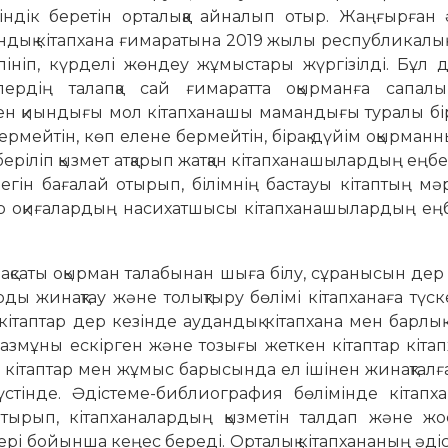
індік беретін орталыққа айналып отыр. Жаңғырған 
дық кітапхана ғимаратына 2019 жылы республикалық
өлініп, күрделі жөндеу жұмыстары жүргізілді. Бұл 
рлердің талапқа сай ғимаратта оқырманға сапалы
мен қиындығы мол кітапханашы мамандығы туралы бір
ермейтін, көп елене бермейтін, бірақ дүйім оқырманн
еріліп қызмет атқарып жатқан кітапханашылардың еңбе
егін бағалай отырып, білімнің бастауы кітаптың мә
бір оқиғалардың насихатшысы кітапханашылардың ең
қсаты оқырман талабынан шыға білу, сұранысын дер
арды жинақтау және толықтыру бөлімі кітапханаға түс
 кітаптар дер кезінде аудандық кітапхана мен барлық
азмұны ескірген және тозығы жеткен кітаптар кіта
 кітаптар мен жұмыс барысында ел ішінен жинақталғ
үстінде. Әдістеме-библиография бөлімінде кітапха
 отырып, кітапханалардың қызметін талдап және жо
лері бойынша кеңес береді. Орталық кітапхананың әді