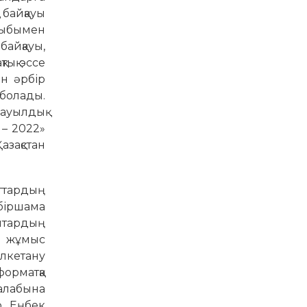
 байқауы
ырыбымен
байқауы,
тық эссе
ан әрбір
 болады.
 ауылдық
 – 2022»
зақстан
аттардың
 біршама
аптардың
ы жұмыс
өлкетану
форматқа
талабына
р, Еңбек