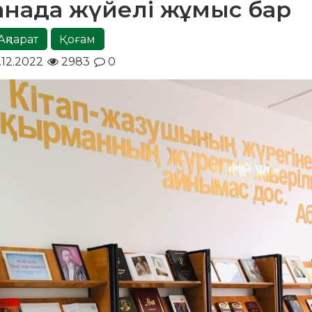
ханада жүйелі жұмыс бар
Ақпарат
Қоғам
.12.2022
2983
0