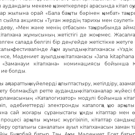
ты аудандағы мекеме қызметкерлері арасында кітап оқу
лар жылына орай «Бала бақыты бәрінен қымбат» тақ
тап сыйла акциясы «Туған жердің тарихы мен сәулеті» 
ндеву, «Мен және менің отбасым» тақырыбында аймақ
ітапхана жұмысының жетістігі де жоқ емес. Жасалғ
келген салада белгілі бір деңгейде жетістікке жетуге
лық фестивалінде Аққұм ауылдық кітапханасы «Үздік
се, Мәдениет ауылдық кітапханасы «Jana kitaphana
, «Заманауи кітапхана» номинациясы бойынша Қа
 ие болды.
ы ақпараттық жүйелерді қалыптастыру, жетілдіру, азам
ыз ету болмақ. Бұл ретте аудандық кітапханалар жүйесі
дарламасының «Каталогизатор» модулі бойынша кіт
іп, әдебиеттерді электронды каталогқа құю арқыл
абына сай жоғары сұраныстағы құнды кітаптар мен 
роцесі арқылы жұмыс жүргізіліп, кітаптар сандық 
ім беру орталығы саналатын ауыл кітапханасын заман 
н Бұқарбай батыр, Таң, Аққұм, Мәдениет, Есет баты