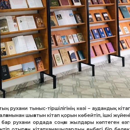
ң рухани тыныс-тіршілігінің көзі – аудандық кітап
лғамынан шығатын кітап қорын көбейтіп, ішкі жүйені
ы бар рухани ордада соңғы жылдары көптеген өзг
нтіп отырған кітапханашылардың еңбегі бір бөлек