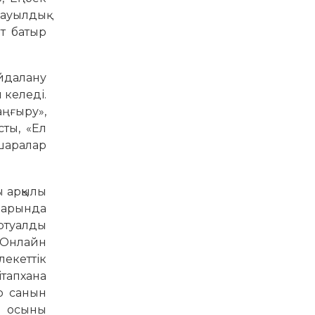
ауылдық
ет батыр
йдалану
 келеді.
аңғыру»,
ты, «Ел
шаралар
ы арқылы
аларында
ртуалды
 Онлайн
екеттік
тапхана
р санын
а осыны