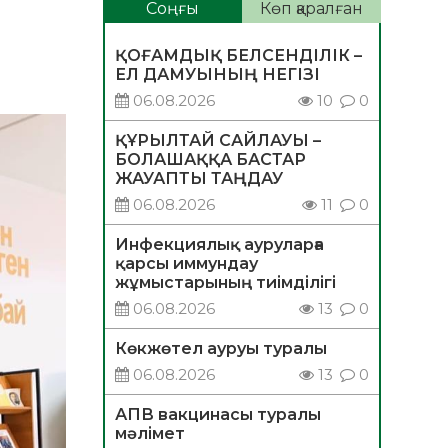
Соңғы
Көп қаралған
ҚОҒАМДЫҚ БЕЛСЕНДІЛІК –
ЕЛ ДАМУЫНЫҢ НЕГІЗІ
06.08.2026
10
0
ҚҰРЫЛТАЙ САЙЛАУЫ –
БОЛАШАҚҚА БАСТАР
ЖАУАПТЫ ТАҢДАУ
06.08.2026
11
0
Инфекциялық ауруларға
қарсы иммундау
жұмыстарының тиімділігі
06.08.2026
13
0
Көкжөтел ауруы туралы
06.08.2026
13
0
АПВ вакцинасы туралы
мәлімет