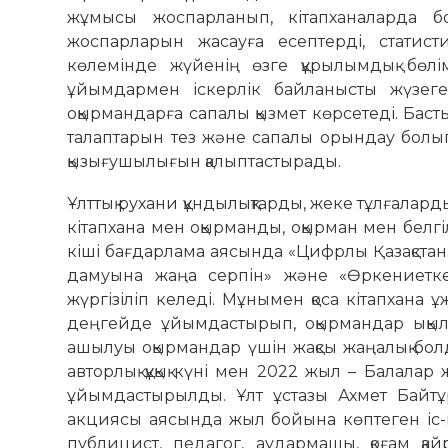
жұмысы жоспарланып, кітапханаларда бол
жоспарларын жасауға есептерді, статист
көлемінде жүйенің өзге құрылымдық бөлім
ұйымдармен іскерлік байланысты жүзеге
оқырмандарға сапалы қызмет көрсетеді. Баст
талаптарын тез және сапалы орындау болып 
қызығушылығын қалыптастырады.
Ұлттық рухани құндылықтарды, жеке тұлғалард
кітапхана мен оқырманды, оқырман мен белгі
кіші бағдарлама аясында «Цифрлы Қазақстан»
дамуына жаңа серпін» және «Өркениетке
жүргізіліп келеді. Мұнымен қоса кітапхан
деңгейде ұйымдастырып, оқырмандар ықыла
ашылуы оқырмандар үшін жақсы жаңалық болд
авторлық құқық күні мен 2022 жыл – Балала
ұйымдастырылды. Ұлт ұстазы Ахмет Байтұ
акциясы аясында жыл бойына көптеген іс-ш
публицист, педагог, аудармашы, қоғам қ