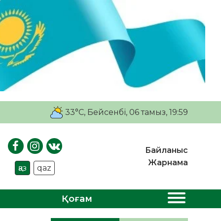
33°C
, Бейсенбі, 06 тамыз, 19:59
Байланыс
Жарнама
қаз
qaz
Қоғам