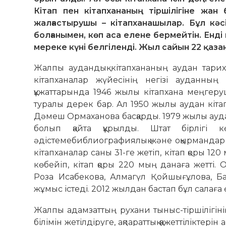
Кітап пен кітапхананың тіршілігіне жа
жалғастырушы – кітапханашылар. Бұл кә
болғанымен, көп аса елене бермейтін. Енді
мереке күні белгіленді. Жыл сайын 22 қаза
Жалпы аудандық кітапхананың аудан тари
кітапханалар жүйесінің негізі ауданның
құжаттарында 1946 жылы кітапхана меңгеру
туралы дерек бар. Ал 1950 жылы аудан кіта
Дәмеш Ормаханова басқарды. 1979 жылы ауда
болып қайта құрылды. Штат бірлігі к
әдістемебиблиографиялық және оқырмандар 
кітапханалар саны 31-ге жетіп, кітап қоры 1
көбейіп, кітап қоры 220 мың данаға жетті. 
Роза Исабекова, Алмагүл Қойшығұлова, Ба
жұмыс істеді. 2012 жылдан бастап бұл салаға
Жалпы адамзаттың рухани тыныс-тіршілігінің
білімін жетілдіруге, ақпараттық қажеттіліктер