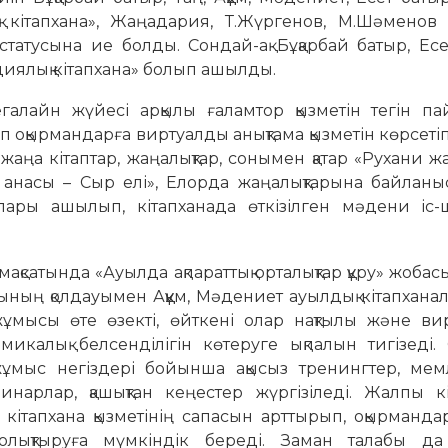
 кітапхана», Жаңадария, Т.Жүргенов, М.Шәменов 
статусына ие болды. Сондай-ақ Бұқарбай батыр, Ес
иялық кітапхана» болып ашылды.
галайн жүйесі арқылы ғаламтор қызметін тегін па
п оқырмандарға виртуалды анықтама қызметін көрсетіп
 жаңа кітаптар, жаңалықтар, сонымен қатар «Рухани ж
насы – Сыр елі», Елорда жаңалықтарына байланыс
алары ашылып, кітапханада өткізілген мәдени іс-
ақсатында «Ауылда ақпараттық орталықтар құру» жобас
ының қолдауымен Аққұм, Мәдениет ауылдық кітапхан
ұмысы өте өзекті, өйткені олар нақтылы және ви
икалық белсенділігін көтеруге ықпалын тигізеді.
ұмыс негіздері бойынша ақысыз тренингтер, мемл
инарлар, қашықтан кеңестер жүргізіледі. Жалпы кі
кітапхана қызметінің сапасын арттырып, оқырманда
толықтыруға мүмкіндік береді. Заман талабы д