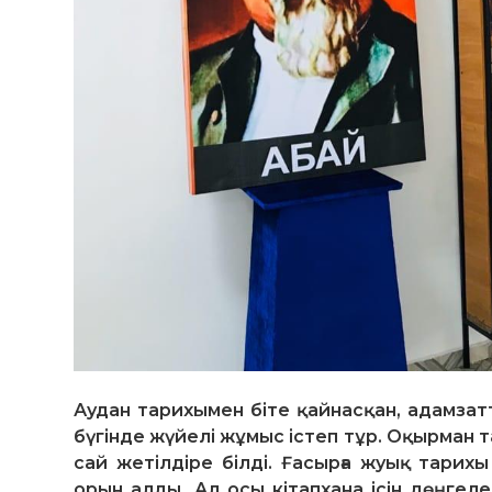
Аудан тарихымен біте қайнасқан, адамзатты
бүгінде жүйелі жұмыс істеп тұр. Оқырман та
сай жетілдіре білді. Ғасырға жуық тарих
орын алды. Ал осы кітапхана ісін дөңгеле