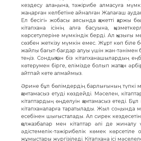
кездесу алаңына, тәжірибе алмасуға мүмк
жаңарған келбетіне айналған Жалағаш аудан
Ел бесігі» жобасы аясында қажетті қаржы б
кітапхана ісінің алға басуына, қызметке
көрсетулеріне мүмкіндік берді. Ал қызығы 
сөзбен жеткізу мүмкін емес. Жұрт көп біле б
жайлы бағыт-бағдар алуы үшін жан-тәнімен б
теңіз. Сондықтан біз кітапханашылардың еңб
көтерумен бірге, елімізде болып жатқан әр
айтпай кете алмаймыз.
Әрине бұл бөлімдердің барлығының түпкі ма
қамтамасыз етуді көздейді. Мәселен, кітапт
кітаптардың өңделуін қамтамасыз етеді. Бұл
кітапханаларға таратылады. Жыл соңында м
есебінен шығысталады. Ал сирек кездесетін
қолжазбалар мен кітаптар әлі де жиналу 
әдістемелік-тәжірибелік көмек көрсетіле
жұмыстары жүргізіледі. Кітапхана ісі мәселе