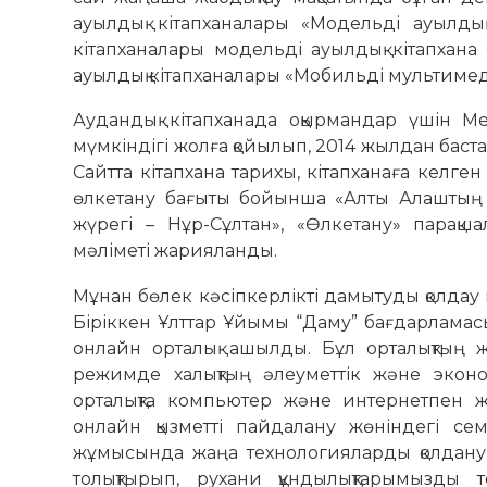
ауылдық кітапханалары «Модельді ауылдық
кітапханалары модельді ауылдық кітапхана 
ауылдық кітапханалары «Мобильді мультимед
Аудандық кітапханада оқырмандар үшін Ме
мүмкіндігі жолға қойылып, 2014 жылдан баста
Сайтта кітапхана тарихы, кітапханаға келген
өлкетану бағыты бойынша «Алты Алаштың а
жүрегі – Нұр-Сұлтан», «Өлкетану» парақш
мәліметі жарияланды.
Мұнан бөлек кәсіпкерлікті дамытуды қолдау м
Біріккен Ұлттар Ұйымы “Даму” бағдарламас
онлайн орталық ашылды. Бұл орталықтың ж
режимде халықтың әлеуметтік және эконом
орталықта компьютер және интернетпен ж
онлайн қызметті пайдалану жөніндегі сем
жұмысында жаңа технологияларды қолдану 
толықтырып, рухани құндылықтарымызды 