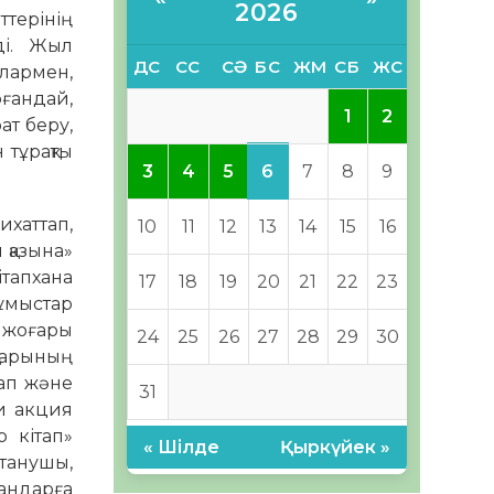
2026
терінің
ді. Жыл
ДС
СС
СӘ
БС
ЖМ
СБ
ЖС
лармен,
ғандай,
1
2
ат беру,
 тұрақты
6
3
4
5
7
8
9
ихаттап,
10
11
12
13
14
15
16
 қазына»
ітапхана
17
18
19
20
21
22
23
ұмыстар
ы жоғары
24
25
26
27
28
29
30
тарының
тап және
31
ни акция
 кітап»
« Шілде
Қыркүйек »
ітанушы,
андарға