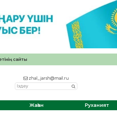
тінің сайты
zhal_jarsh@mail.ru
Жаһан
Руханият