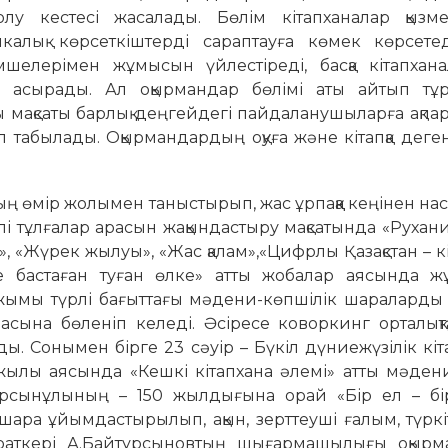
у кестесі жасалады. Бөлім кітапханалар қызмет
икалық көрсеткіштерді сараптауға көмек көрсете
шелерімен жұмысын үйлестіреді, басқа кітапхана
 асырады. Ал оқырмандар бөлімі аты айтып тұр
ы мақсаты барлық деңгейдегі пайдаланушыларға ақпар
табылады. Оқырмандардың оқуға және кітапқа деген
ың өмір жолымен таныстырып, жас ұрпаққа кеңінен нас
лі тұлғалар арасын жақындастыру мақсатында «Рухани
, «Жүрек жылуы», «Жас қалам»,«Цифрлы Қазақстан – к
 бастаған туған өлке» атты жобалар аясында ж
а ұжымы түрлі бағыттағы мәдени-көпшілік шаралард
сына бөленіп келеді. Әсіресе коворкинг орталық
ы. Сонымен бірге 23 сәуір – Бүкіл дүниежүзілік кі
р жылы аясында «Кешкі кітапхана әлемі» атты мәде
рсынұлының – 150 жылдығына орай «Бір ел – бір
ара ұйымдастырылып, ақын, зерттеуші ғалым, түрк
айраткері А.Байтұрсыновтың шығармашылығы оқырм