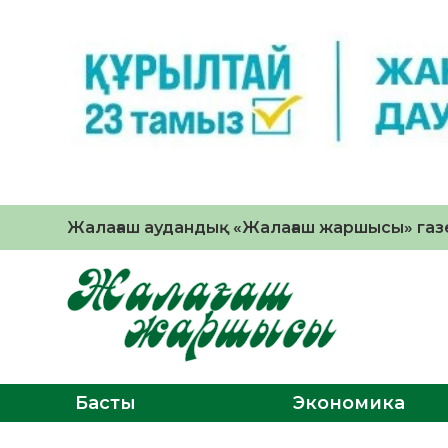
Жалағаш аудандық «Жалағаш жаршысы» газе
Басты
Экономика