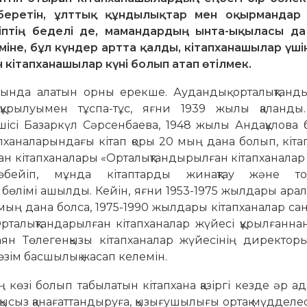
н беретін, ұлттық құндылықтар мен оқырмандар
сіптің беделі де, мамандардың ынта-ықыласы да
 міне, бұл күндер артта қалды, кітапханашылар үші
н кітапханашылар күні болып атап өтілмек.
хында алатын орны ерекше. Аудандық орталықтанд
 құрылуымен тұспа-тұс, яғни 1939 жылы қаланды
шісі Базаркүл Сәрсенбаева, 1948 жылы Андақұлова
пханаларындағы кітап қоры 20 мың дана болып, кіт
н кітапханалары «Орталықтандырылған кітапханалар
өбейіп, мұнда кітаптарды жинақтау және тол
бөлімі ашылды. Кейін, яғни 1953-1975 жылдары ар
20 мың дана болса, 1975-1990 жылдары кітапханалар са
Орталықтандарылған кітапханалар жүйесі құрылғанна
ян Төлегенқызы кітапханалар жүйесінің директор
 өзім басшылық жасап келемін.
 көзі болып табылатын кітапхана қазіргі кезде әр а
ін ақысыз қанағаттандыруға, қызығушылығы ортақ мүддел