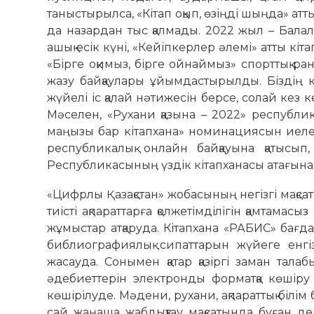
таныстырылса, «Кітап оқып, өзіңді шыңда» ат
да назардан тыс қалмады. 2022 жыл – Бала
ашық есік күні, «Кейіпкерлер әлемі» атты кі
«Бірге оқимыз, бірге ойнаймыз» спорттық ра
жазу байқаулары ұйымдастырылды. Біздің к
жүйелі іс қалай нәтижесін берсе, солай кез 
Мәселен, «Рухани қазына – 2022» республика
маңызы бар кітапхана» номинациясын иелен
республикалық онлайн байқауына қатысып
Республикасының үздік кітапханасы атағына
«Цифрлы Қазақстан» жобасының негізгі мақсат
тиісті ақпараттарға қолжетімділігін қамтамас
жұмыстар атқаруда. Кітапхана «РАБИС» бағ
библиографиялық сипаттарын жүйеге енгіз
жасауда. Сонымен қатар қазіргі заман тал
әдебиеттерін электронды форматқа көшіру п
көшірілуде. Мәдени, рухани, ақпараттық біл
сай жаңаша жабдықтау мақсатында бұған дейі