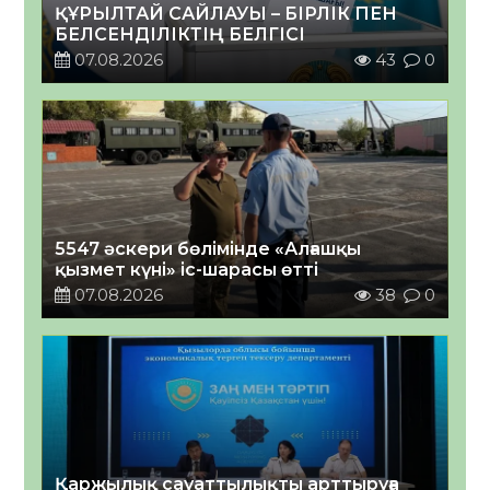
ҚҰРЫЛТАЙ САЙЛАУЫ – БІРЛІК ПЕН
БЕЛСЕНДІЛІКТІҢ БЕЛГІСІ
07.08.2026
43
0
5547 әскери бөлімінде «Алғашқы
қызмет күні» іс-шарасы өтті
07.08.2026
38
0
Қаржылық сауаттылықты арттыруға