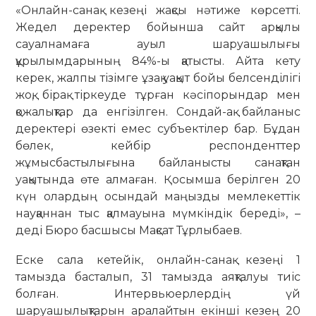
«Онлайн-санақ кезеңі жақсы нәтиже көрсетті.
Жедел деректер бойынша сайт арқылы
сауалнамаға ауыл шаруашылығы
құрылымдарының 84%-ы қатысты. Айта кету
керек, жалпы тізімге ұзақ уақыт бойы белсенділігі
жоқ, бірақ тіркеуде тұрған кәсіпорындар мен
қожалықтар да енгізілген. Сондай-ақ байланыс
деректері өзекті емес субъектілер бар. Бұдан
бөлек, кейбір респонденттер
жұмысбастылығына байланысты санақтан
уақытында өте алмаған. Қосымша берілген 20
күн олардың осындай маңызды мемлекеттік
науқаннан тыс қалмауына мүмкіндік береді», –
деді Бюро басшысы Мақсат Тұрлыбаев.
Еске сала кетейік, онлайн-санақ кезеңі 1
тамызда басталып, 31 тамызда аяқталуы тиіс
болған. Интервьюерлердің үй
шаруашылықтарын аралайтын екінші кезең 20