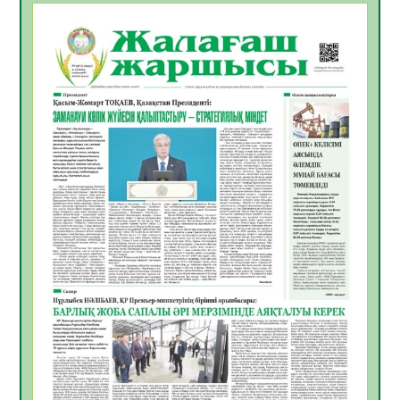
БАСТАР ЖАУАПТЫ ТАҢДАУ
06.08.2026
52
0
Инфекциялық ауруларға қарсы иммундау
жұмыстарының тиімділігі
06.08.2026
54
0
Көкжөтел ауруы туралы
06.08.2026
52
0
АПВ вакцинасы туралы мәлімет
06.08.2026
51
0
Open Air: Қызылорда облысы полиция
департаменті 20 мыңнан астам
көрерменнің қауіпсіздігін қамтамасыз етті
06.08.2026
63
0
ҚЫЗЫЛОРДАДА «САНАЛЫ ҰРПАҚ –
ЖАРҚЫН БОЛАШАҚ» АТТЫ КЕҢЕЙТІЛГЕН
МӘЖІЛІС ӨТТІ