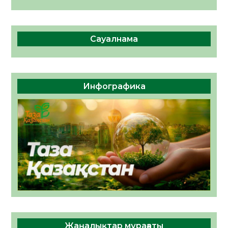
Сауалнама
Инфографика
Жаңалықтар мұрағаты