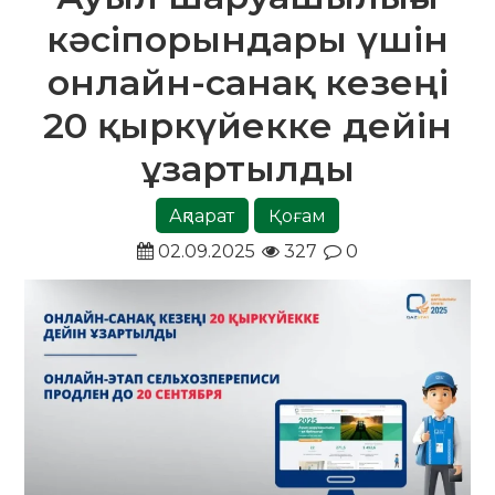
кәсіпорындары үшін
онлайн-санақ кезеңі
20 қыркүйекке дейін
ұзартылды
Ақпарат
Қоғам
02.09.2025
327
0