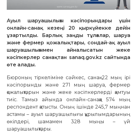
Ауыл шаруашылығы кәсіпорындары үшін
онлайн-санақ кезеңі 20 қыркүйекке дейін
ұзартылды. Барлық заңды тұлғалар, шаруа
және фермер қожалықтары, сондай-ақ ауыл
шаруашылығымен айналысатын жеке
кәсіпкерлер санақтан sanaq.gov.kz сайтында
өте алады.
Бюроның тіркеліміне сәйкес, санақ 22 мың ірі
кәсіпорынды және 271 мың шаруа, фермер
қожалықтарын және жеке кәсіпкерлерді қамтуы
тиіс. Тамыз айында онлайн-санаққа 574 мың
респондент қатысты. Оның ішінде 245,7 мыңнан
астамы – ауыл шаруашылығы құрылымдарының
өкілдері, шамамен 328 мыңы – үй
шаруашылықтары.