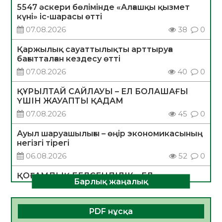
5547 әскери бөлімінде «Алғашқы қызмет
күні» іс-шарасы өтті
07.08.2026
38
0
Қаржылық сауаттылықты арттыруға
бағытталған кездесу өтті
07.08.2026
40
0
ҚҰРЫЛТАЙ САЙЛАУЫ – ЕЛ БОЛАШАҒЫ
ҮШІН ЖАУАПТЫ ҚАДАМ
07.08.2026
45
0
Ауыл шаруашылығы – өңір экономикасының
негізгі тірегі
06.08.2026
52
0
ҚОҒАМДЫҚ БЕЛСЕНДІЛІК – ЕЛ
Барлық жаңалық
ДАМУЫНЫҢ НЕГІЗІ
06.08.2026
50
0
PDF нұсқа
ҚҰРЫЛТАЙ САЙЛАУЫ – БОЛАШАҚҚА