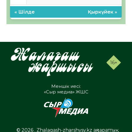
« Шілде
Қыркүйек »
16+
Меншік иесі:
«Сыр медиа» ЖШС
© 2026 . Zhalagash-zharshysy.kz ақпараттық