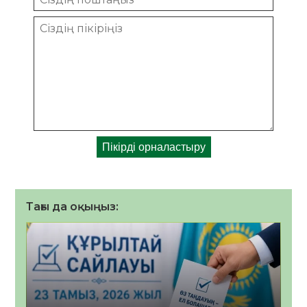
Тағы да оқыңыз: