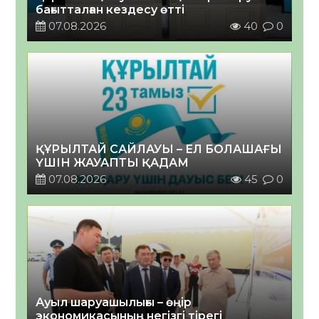
бағытталған кездесу өтті
07.08.2026
40
0
ҚҰРЫЛТАЙ САЙЛАУЫ – ЕЛ БОЛАШАҒЫ
ҮШІН ЖАУАПТЫ ҚАДАМ
07.08.2026
45
0
Ауыл шаруашылығы – өңір
экономикасының негізгі тірегі