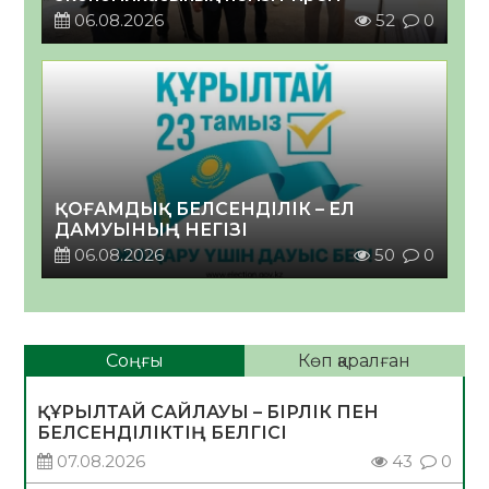
06.08.2026
52
0
ҚОҒАМДЫҚ БЕЛСЕНДІЛІК – ЕЛ
ДАМУЫНЫҢ НЕГІЗІ
06.08.2026
50
0
Соңғы
Көп қаралған
ҚҰРЫЛТАЙ САЙЛАУЫ – БІРЛІК ПЕН
БЕЛСЕНДІЛІКТІҢ БЕЛГІСІ
07.08.2026
43
0