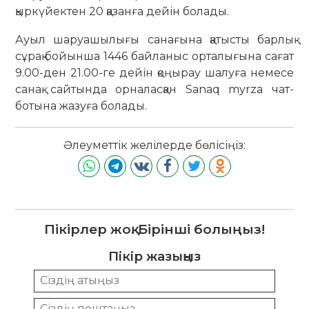
қыркүйектен 20 қазанға дейін болады.
Ауыл шаруашылығы санағына қатысты барлық
сұрақ бойынша 1446 байланыс орталығына сағат
9.00-ден 21.00-ге дейін қоңырау шалуға немесе
санақ сайтында орналасқан Sanaq myrza чат-
ботына жазуға болады.
Әлеуметтік желілерде бөлісіңіз:
Пікірлер жоқ. Бірінші болыңыз!
Пікір жазыңыз