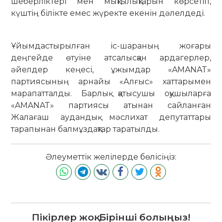
шеберліктері мен мықтылықтарын көрсетіп,
күштің білікте емес жүректе екенін дәлелдеді.
Ұйымдастырылған іс-шараның жоғары
деңгейде өтуіне атсалысқан ардагерлер,
әйелдер кеңесі, ұжымдар «AMANAT»
партиясының арнайы «Алғыс» хаттарымен
марапатталды. Барлық қатысушы оқушыларға
«AMANAT» партиясы атынан сайланған
Жалағаш аудандық мәслихат депутаттары
тарапынан балмұздақтар таратылды.
Әлеуметтік желілерде бөлісіңіз:
Пікірлер жоқ. Бірінші болыңыз!