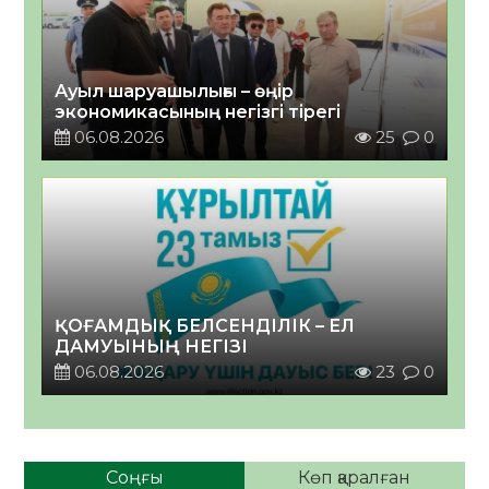
Ауыл шаруашылығы – өңір
экономикасының негізгі тірегі
06.08.2026
25
0
ҚОҒАМДЫҚ БЕЛСЕНДІЛІК – ЕЛ
ДАМУЫНЫҢ НЕГІЗІ
06.08.2026
23
0
Соңғы
Көп қаралған