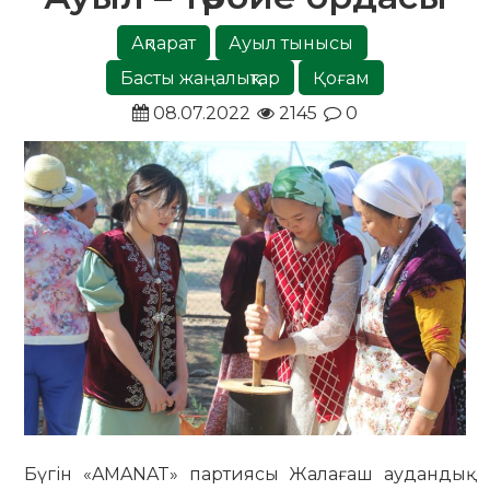
Ақпарат
Ауыл тынысы
Басты жаңалықтар
Қоғам
08.07.2022
2145
0
Бүгін «AMANAT» партиясы Жалағаш аудандық