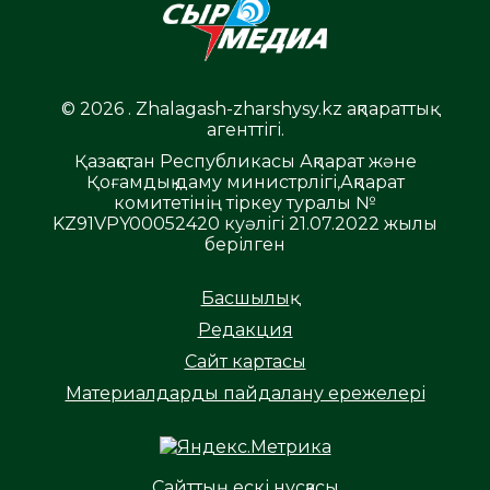
© 2026 . Zhalagash-zharshysy.kz ақпараттық
агенттігі.
Қазақстан Республикасы Ақпарат және
Қоғамдық даму министрлігі,Ақпарат
комитетінің тіркеу туралы №
KZ91VPY00052420 куәлігі 21.07.2022 жылы
берілген
Басшылық
Редакция
Сайт картасы
Материалдарды пайдалану ережелері
Сайттың ескі нұсқасы