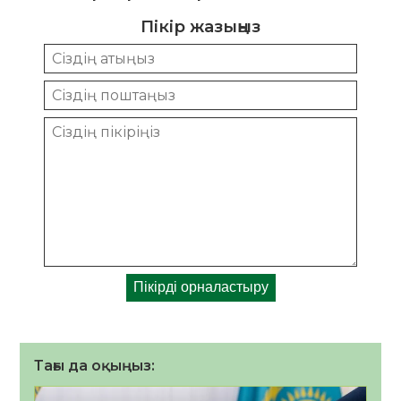
Пікір жазыңыз
Тағы да оқыңыз: