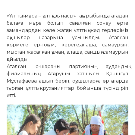
«Ұлттық мұра – ұлт қазынасы» тақырыбында атадан
балаға мұра болып сақталған сонау ерте
замандардан келе жатқан ұлттық жәдігерлеріміз
оқушылар назарына ұсынылды. Аталған
көрмеге ер-тоқым, кереге,алаша, самаурын,
мыстан жасалған құман, алаша, сандық, самаурын
қойылды.
Аталған іс-шараны партияның аудандық
филиалының Атқарушы хатшысы Қаншгүл
Мұстафаева ашып беріп, оқушыларға әр қатарда
тұрған ұлттық руханияттар бойынша түсіндіріп
өтті.