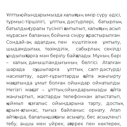
Ұлттық ойындарымызда халықтың өмір сүру әдісі,
тұрмыс-тіршілігі, ұлттық дәстүрлері, батырлық-
батылдық туралы түсінігі қамтылып, халықтың асыл
мұрасын баланың бойына сіңіру қарастырылған.
Сондай-ақ адалдық пен күштілікке ұмтылу,
шыдамдылық, төзімділік, сабырлық секілді
құндылықтарға мән берілу байқалады. Мұның бәрі
– халық данышпандығының белгісі. Аталған
шарада оқушыларға ұлттық салт-дәстүрді
насихаттау, әдет-ғұрыптарды қайта жаңғырту
мақсатында ұмыт болған ойындар ойнатылды.
Негізгі мақсат – ұлттық ойындарымызды қайта
жаңғыртып, жастарды телефоннан алыстатып,
қыймыл қозғалыс ойындарына тарту, достық
қарым-қатынас, тығыз байланыс орнату. Атап
айтқанда, балалық шақтағы асық ату, бес асық, леңгі
тебу, аңшы мен үйрек, ақтерек пен көктерек,