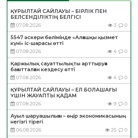
ҚҰРЫЛТАЙ САЙЛАУЫ – БІРЛІК ПЕН
БЕЛСЕНДІЛІКТІҢ БЕЛГІСІ
07.08.2026
3
0
5547 әскери бөлімінде «Алғашқы қызмет
күні» іс-шарасы өтті
07.08.2026
4
0
Қаржылық сауаттылықты арттыруға
бағытталған кездесу өтті
07.08.2026
4
0
ҚҰРЫЛТАЙ САЙЛАУЫ – ЕЛ БОЛАШАҒЫ
ҮШІН ЖАУАПТЫ ҚАДАМ
07.08.2026
9
0
Ауыл шаруашылығы – өңір экономикасының
негізгі тірегі
06.08.2026
25
0