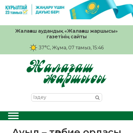
Жалағаш аудандық «Жалағаш жаршысы»
газетінің сайты
37°C
, Жұма, 07 тамыз, 15:46
Ауыл – тәрбие ордасы