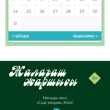
24
25
26
27
28
29
30
31
« Шілде
Қыркүйек »
16+
Меншік иесі:
«Сыр медиа» ЖШС