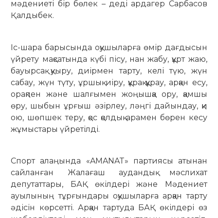
мәдениеті бір бөлек – деді ардагер Сарбасов
Қалдыбек.
Іс-шара барысында оқушыларға өмір дағдысын
үйрету мақсатында күбі пісу, нан жабу, құрт жаю,
бауырсақ қуыру, диірмен тарту, келі түю, жүн
сабау, жүн түту, ұршық иіру, құрақ құрау, арқан есу,
орақпен және шалғымен жоңышқа ору, қамшы
өру, шыбын ұрғыш әзірлеу, ләңгі дайындау, қи
ою, шөпшек теру, қос қолдық арамен бөрен кесу
жұмыстары үйретілді.
Спорт алаңында «AMANAT» партиясы атынан
сайланған Жалағаш аудандық мәслихат
депутаттары, БАҚ өкілдері және Мәдениет
ауылының тұрғындары оқушыларға арқан тарту
әдісін көрсетті. Арқан тартуда БАҚ өкілдері өз