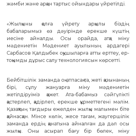
жәмби және арқан тартыс ойындары үйретілді.
«Жылқыны қолға үйрету арқылы біздің
бабаларымыз өз дәуірінде ерекше күштің
иесіне айналды. Осы орайда, атқа міну
мәдениетін Мәдениет ауылының ардагері
Сарбасов Қалдыбек оқушыларға атты ерттеу, ер-
тоқымды дұрыс салу технологиясын көрсетті.
Бейбітшілік заманда оқ атпасақ та, жеті қазынаның
бірі, сұлу жануарға міну мәдениетін
жетілдіруіміз қажет. Ата-бабамыз сәйгүлікті
қастерлеп, қадірлеп, ерекше құрметтегені мәлім.
Қазақтың тағдыры ежелден жылқы малымен біте
қайнасқан. Мінсе көлік, жесе тағам, жаугершілік
заманда ердің қанатына айналған да дәл осы
жылқы. Оны асырап бағу бір бөлек, міну