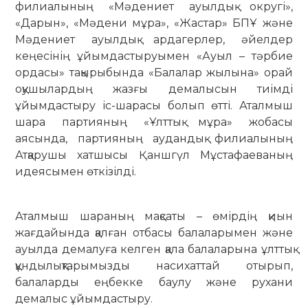
филиалының «Мәдениет ауылдық округі»,
«Дарын», «Мәдени мұра», «Жастар» БПҰ және
Мәдениет ауылдық ардагерлер, әйелдер
кеңесінің ұйымдастыруымен «Ауыл – тәрбие
ордасы» тақырыбында «Балалар жылына» орай
оқушылардың жазғы демалысын тиімді
ұйымдастыру іс-шарасы болып өтті. Аталмыш
шара партияның «Ұлттық мұра» жобасы
аясында, партияның аудандық филиалының
Атқарушы хатшысы Қаншгүл Мұстафаеваның
идеясымен өткізілді.
Аталмыш шараның мақсаты – өмірдің қиын
жағдайында қалған отбасы балаларымен және
ауылда демалуға келген қала балаларына ұлттық
құндылықтарымызды насихаттай отырып,
балаларды еңбекке баулу және рухани
демалыс ұйымдастыру.