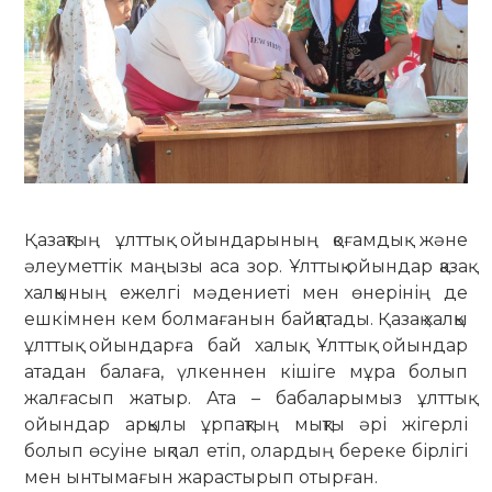
Қазақтың ұлттық ойындарының қоғамдық және
әлеуметтік маңызы аса зор. Ұлттық ойындар қазақ
халқының ежелгі мәдениеті мен өнерінің де
ешкімнен кем болмағанын байқатады. Қазақ халқы
ұлттық ойындарға бай халық. Ұлттық ойындар
атадан балаға, үлкеннен кішіге мұра болып
жалғасып жатыр. Ата – бабаларымыз ұлттық
ойындар арқылы ұрпақтың мықты әрі жігерлі
болып өсуіне ықпал етіп, олардың береке бірлігі
мен ынтымағын жарастырып отырған.