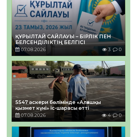
ҚҰРЫЛТАЙ САЙЛАУЫ – БІРЛІК ПЕН
БЕЛСЕНДІЛІКТІҢ БЕЛГІСІ
07.08.2026
3
0
5547 әскери бөлімінде «Алғашқы
қызмет күні» іс-шарасы өтті
07.08.2026
4
0