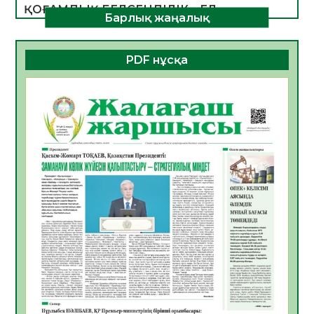
ҚОҒАМДЫҚ БЕЛСЕНДІЛІК – ЕЛ
Барлық жаңалық
ДАМУЫНЫҢ НЕГІЗІ
06.08.2026
23
0
PDF нұсқа
ҚҰРЫЛТАЙ САЙЛАУЫ – БОЛАШАҚҚА
БАСТАР ЖАУАПТЫ ТАҢДАУ
06.08.2026
26
0
Инфекциялық ауруларға қарсы иммундау
жұмыстарының тиімділігі
06.08.2026
27
0
Көкжөтел ауруы туралы
06.08.2026
24
0
АПВ вакцинасы туралы мәлімет
06.08.2026
25
0
Open Air: Қызылорда облысы полиция
департаменті 20 мыңнан астам
көрерменнің қауіпсіздігін қамтамасыз етті