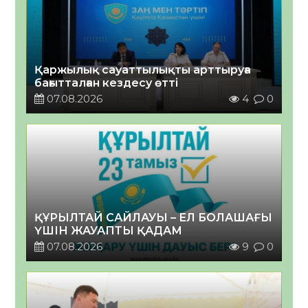
Қаржылық сауаттылықты арттыруға
бағытталған кездесу өтті
07.08.2026
4
0
ҚҰРЫЛТАЙ САЙЛАУЫ – ЕЛ БОЛАШАҒЫ
ҮШІН ЖАУАПТЫ ҚАДАМ
07.08.2026
9
0