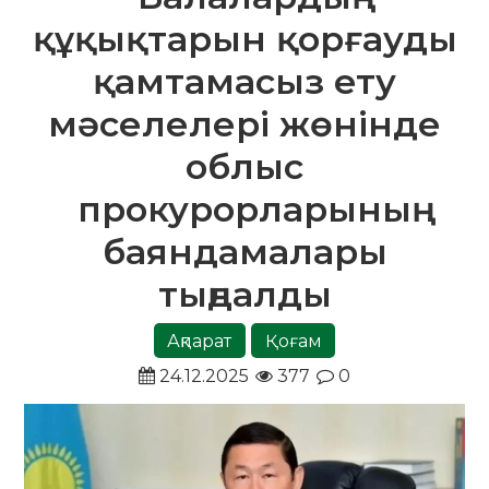
құқықтарын қорғауды
қамтамасыз ету
мәселелері жөнінде
облыс
прокурорларының
баяндамалары
тыңдалды
Ақпарат
Қоғам
24.12.2025
377
0