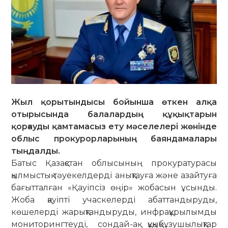
Жыл қорытындысы бойынша өткен алқа
отырысында балалардың құқықтарын
қорғауды қамтамасыз ету мәселелері жөнінде
облыс прокурорларының баяндамалары
тыңдалды.
Батыс Қазақстан облысының прокуратурасы
қылмыстық тәуекелдерді анықтауға және азайтуға
бағытталған «Қауіпсіз өңір» жобасын ұсынды.
Жоба қауіпті учаскелерді абаттандыруды,
көшелерді жарықтандыруды, инфрақұрылымды
мониторингтеуді, сондай-ақ құқықбұзушылықтар