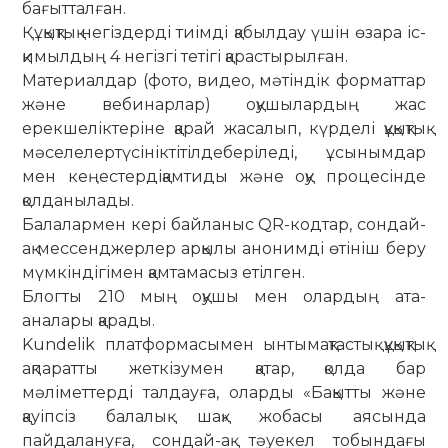
бағытталған.
Құқықтық негіздерді тиімді қабылдау үшін өзара іс-
қимылдың 4 негізгі тетігі қарастырылған.
Материалдар (фото, видео, мәтіндік форматтар
және вебинарлар) оқушылардың жас
ерекшеліктеріне қарай жасалып, күрделі құқықтық
мәселелертүсініктітілдеберіледі, ұсынымдар
мен кеңестердіқамтиды және оқу процесінде
қолданылады.
Балалармен кері байланыс QR-кодтар, сондай-
ақ мессенджерлер арқылы анонимді өтініш беру
мүмкіндігімен қамтамасыз етілген.
Блогты 210 мың оқушы мен олардың ата-
аналары қарады.
Kundelik платформасымен ынтымақтастық құқықтық
ақпаратты жеткізумен қатар, қолда бар
мәліметтерді талдауға, оларды «Бақытты және
қауіпсіз балалық шақ» жобасы аясында
пайдалануға, сондай-ақ тәуекел тобындағы