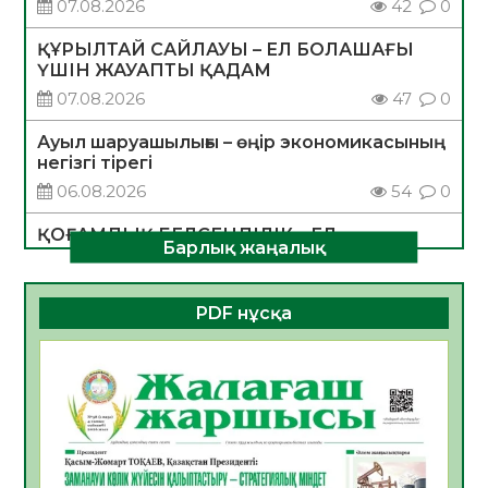
07.08.2026
42
0
ҚҰРЫЛТАЙ САЙЛАУЫ – ЕЛ БОЛАШАҒЫ
ҮШІН ЖАУАПТЫ ҚАДАМ
07.08.2026
47
0
Ауыл шаруашылығы – өңір экономикасының
негізгі тірегі
06.08.2026
54
0
ҚОҒАМДЫҚ БЕЛСЕНДІЛІК – ЕЛ
Барлық жаңалық
ДАМУЫНЫҢ НЕГІЗІ
06.08.2026
52
0
PDF нұсқа
ҚҰРЫЛТАЙ САЙЛАУЫ – БОЛАШАҚҚА
БАСТАР ЖАУАПТЫ ТАҢДАУ
06.08.2026
54
0
Инфекциялық ауруларға қарсы иммундау
жұмыстарының тиімділігі
06.08.2026
56
0