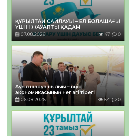
ҚҰРЫЛТАЙ САЙЛАУЫ – ЕЛ БОЛАШАҒЫ
ҮШІН ЖАУАПТЫ ҚАДАМ
07.08.2026
47
0
Ауыл шаруашылығы – өңір
экономикасының негізгі тірегі
06.08.2026
54
0