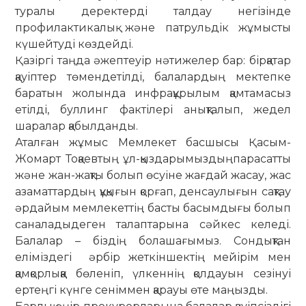
туралы деректерді талдау негізінде
профилактикалық және патрульдік жұмысты
күшейтуді көздейді.
Қазіргі таңда әжептеуір нәтижелер бар: бірқатар
қауіптер төмендетілді, балалардың мектепке
баратын жолында инфрақұрылым қамтамасыз
етілді, буллинг фактілері анықталып, жедел
шаралар қабылданды.
Аталған жұмыс Мемлекет басшысы Қасым-
Жомарт Тоқаевтың ұл-қыздарымыздыңпарасатты
және жан-жақты болып өсуіне жағдай жасау, жас
азаматтардың құқығын қорғап, денсаулығын сақтау
әрдайым мемлекеттің басты басымдығы болып
саналадыдеген талаптарына сәйкес келеді.
Балалар – біздің болашағымыз. Сондықтан
еліміздегі әрбір жеткіншектің мейірім мен
қамқорлыққа бөленіп, үлкеннің қолдауын сезінуі
ертеңгі күнге сеніммен қарауы өте маңызды.