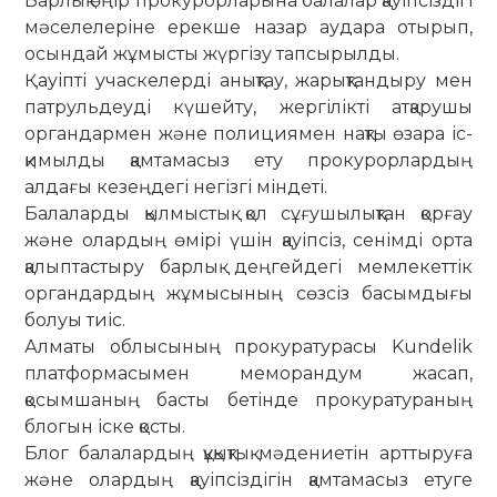
Барлық өңір прокурорларына балалар қауіпсіздігі
мәселелеріне ерекше назар аудара отырып,
осындай жұмысты жүргізу тапсырылды.
Қауіпті учаскелерді анықтау, жарықтандыру мен
патрульдеуді күшейту, жергілікті атқарушы
органдармен және полициямен нақты өзара іс-
қимылды қамтамасыз ету прокурорлардың
алдағы кезеңдегі негізгі міндеті.
Балаларды қылмыстық қол сұғушылықтан қорғау
және олардың өмірі үшін қауіпсіз, сенімді орта
қалыптастыру барлық деңгейдегі мемлекеттік
органдардың жұмысының сөзсіз басымдығы
болуы тиіс.
Алматы облысының прокуратурасы Kundelik
платформасымен меморандум жасап,
қосымшаның басты бетінде прокуратураның
блогын іске қосты.
Блог балалардың құқықтық мәдениетін арттыруға
және олардың қауіпсіздігін қамтамасыз етуге