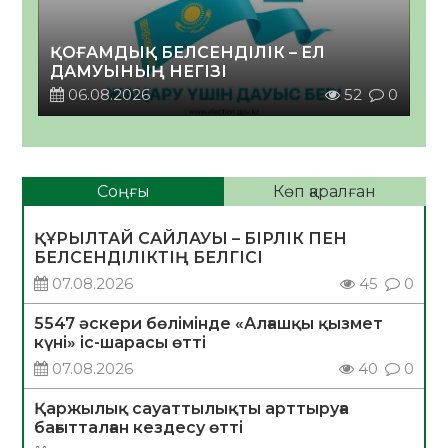
ҚОҒАМДЫҚ БЕЛСЕНДІЛІК – ЕЛ
ДАМУЫНЫҢ НЕГІЗІ
06.08.2026
52
0
Соңғы
Көп қаралған
ҚҰРЫЛТАЙ САЙЛАУЫ – БІРЛІК ПЕН
БЕЛСЕНДІЛІКТІҢ БЕЛГІСІ
07.08.2026
45
0
5547 әскери бөлімінде «Алғашқы қызмет
күні» іс-шарасы өтті
07.08.2026
40
0
Қаржылық сауаттылықты арттыруға
бағытталған кездесу өтті