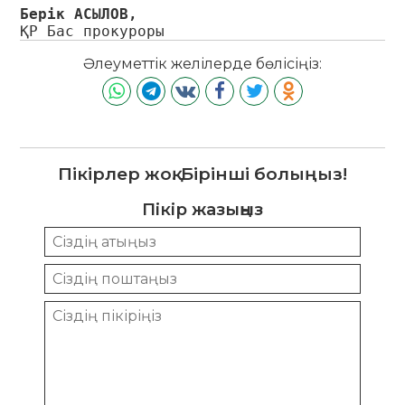
Берік АСЫЛОВ,
ҚР Бас прокуроры
Әлеуметтік желілерде бөлісіңіз:
Пікірлер жоқ. Бірінші болыңыз!
Пікір жазыңыз