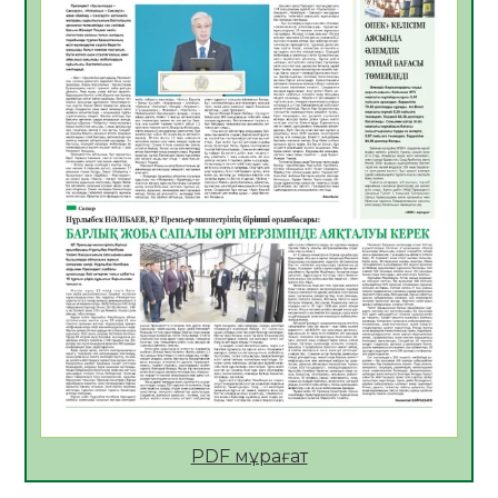
Көкжөтел ауруы туралы
06.08.2026
54
0
АПВ вакцинасы туралы мәлімет
06.08.2026
54
0
Open Air: Қызылорда облысы полиция
департаменті 20 мыңнан астам
көрерменнің қауіпсіздігін қамтамасыз етті
06.08.2026
65
0
ҚЫЗЫЛОРДАДА «САНАЛЫ ҰРПАҚ –
ЖАРҚЫН БОЛАШАҚ» АТТЫ КЕҢЕЙТІЛГЕН
МӘЖІЛІС ӨТТІ
05.08.2026
66
0
Қазақстан Орталық Азиядағы көшуге ең
қолайлы ел атанды
05.08.2026
68
0
PDF мұрағат
Өрт қауіпсіздігі талаптарын сақтау – әр