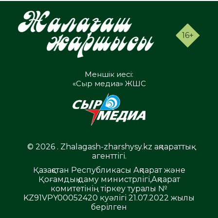
16+
Меншік иесі:
«Сыр медиа» ЖШС
© 2026 . Zhalagash-zharshysy.kz ақпараттық
агенттігі.
Қазақстан Республикасы Ақпарат және
Қоғамдық даму министрлігі,Ақпарат
комитетінің тіркеу туралы №
KZ91VPY00052420 куәлігі 21.07.2022 жылы
берілген