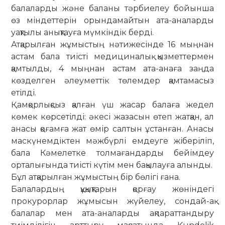
балаларды және баланы тәрбиелеу бойынша
өз міндеттерін орындамайтын ата-аналарды
уақтылы анықтауға мүмкіндік берді.
Атқарылған жұмыстың нәтижесінде 16 мыңнан
астам бала тиісті медициналық қызметтермен
қамтылды, 4 мыңнан астам ата-анаға заңда
көзделген әлеуметтік төлемдер қамтамасыз
етілді.
Қамқорлықсыз қалған үш жасар балаға жедел
көмек көрсетілді: әкесі жазасын өтеп жатқан, ал
анасы қоғамға жат өмір салтын ұстанған. Анасы
маскүнемдіктен мәжбүрлі емдеуге жіберіліп,
бала Кәмелетке толмағандарды бейімдеу
орталығында тиісті күтім мен бақылауға алынды.
Бұл атқарылған жұмыстың бір бөлігі ғана.
Балалардың құқықтарын қорғау жөніндегі
прокурорлар жұмысын жүйелеу, сондай-ақ
балалар мен ата-аналарды ақпараттандыру