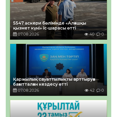
5547 әскери бөлімінде «Алғашқы
қызмет күні» іс-шарасы өтті
07.08.2026
40
0
Қаржылық сауаттылықты арттыруға
бағытталған кездесу өтті
07.08.2026
42
0