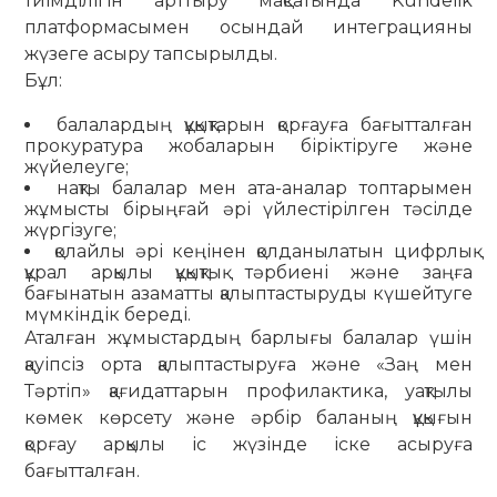
тиімділігін арттыру мақсатында Kundelik
платформасымен осындай интеграцияны
жүзеге асыру тапсырылды.
Бұл:
балалардың құқықтарын қорғауға бағытталған
прокуратура жобаларын біріктіруге және
жүйелеуге;
нақты балалар мен ата-аналар топтарымен
жұмысты бірыңғай әрі үйлестірілген тәсілде
жүргізуге;
қолайлы әрі кеңінен қолданылатын цифрлық
құрал арқылы құқықтық тәрбиені және заңға
бағынатын азаматты қалыптастыруды күшейтуге
мүмкіндік береді.
Аталған жұмыстардың барлығы балалар үшін
қауіпсіз орта қалыптастыруға және «Заң мен
Тәртіп» қағидаттарын профилактика, уақтылы
көмек көрсету және әрбір баланың құқығын
қорғау арқылы іс жүзінде іске асыруға
бағытталған.