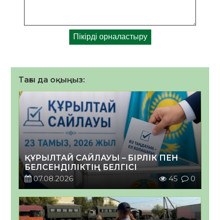
Тағы да оқыңыз:
ҚҰРЫЛТАЙ САЙЛАУЫ – БІРЛІК ПЕН
БЕЛСЕНДІЛІКТІҢ БЕЛГІСІ
07.08.2026
45
0