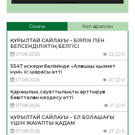
Соңғы
Көп қаралған
ҚҰРЫЛТАЙ САЙЛАУЫ – БІРЛІК ПЕН
БЕЛСЕНДІЛІКТІҢ БЕЛГІСІ
07.08.2026
22
0
5547 әскери бөлімінде «Алғашқы қызмет
күні» іс-шарасы өтті
07.08.2026
20
0
Қаржылық сауаттылықты арттыруға
бағытталған кездесу өтті
07.08.2026
21
0
ҚҰРЫЛТАЙ САЙЛАУЫ – ЕЛ БОЛАШАҒЫ
ҮШІН ЖАУАПТЫ ҚАДАМ
07.08.2026
27
0