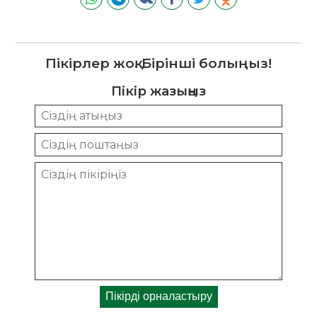
Пікірлер жоқ. Бірінші болыңыз!
Пікір жазыңыз