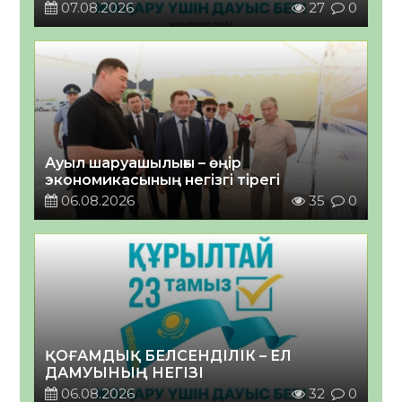
07.08.2026
27
0
Ауыл шаруашылығы – өңір
экономикасының негізгі тірегі
06.08.2026
35
0
ҚОҒАМДЫҚ БЕЛСЕНДІЛІК – ЕЛ
ДАМУЫНЫҢ НЕГІЗІ
06.08.2026
32
0