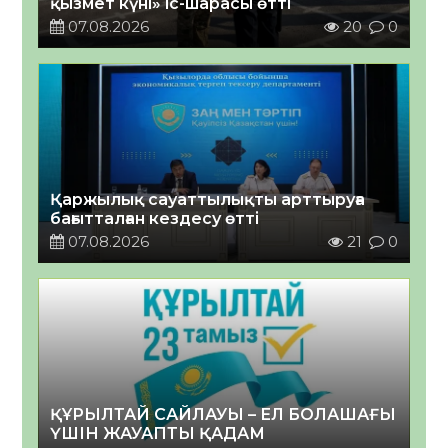
қызмет күні» іс-шарасы өтті
07.08.2026
20
0
Қаржылық сауаттылықты арттыруға
бағытталған кездесу өтті
07.08.2026
21
0
ҚҰРЫЛТАЙ САЙЛАУЫ – ЕЛ БОЛАШАҒЫ
ҮШІН ЖАУАПТЫ ҚАДАМ