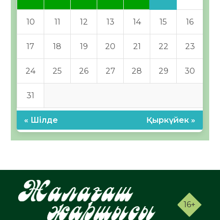
10
11
12
13
14
15
16
17
18
19
20
21
22
23
24
25
26
27
28
29
30
31
« Шілде
Қыркүйек »
16+