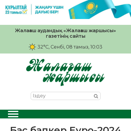
Жалағаш аудандық «Жалағаш жаршысы»
газетінің сайты
32°C
, Сенбі, 08 тамыз, 10:03
Бас бапкер Еуро-2024