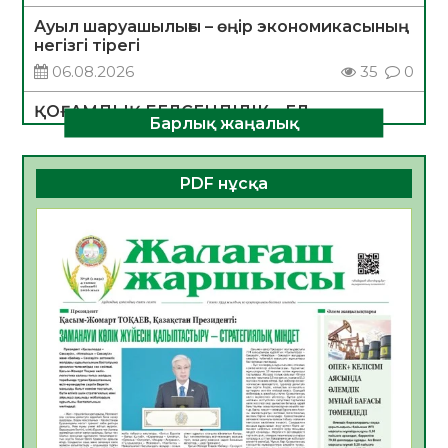
Ауыл шаруашылығы – өңір экономикасының
негізгі тірегі
06.08.2026
35
0
ҚОҒАМДЫҚ БЕЛСЕНДІЛІК – ЕЛ
Барлық жаңалық
ДАМУЫНЫҢ НЕГІЗІ
06.08.2026
32
0
PDF нұсқа
ҚҰРЫЛТАЙ САЙЛАУЫ – БОЛАШАҚҚА
БАСТАР ЖАУАПТЫ ТАҢДАУ
06.08.2026
35
0
Инфекциялық ауруларға қарсы иммундау
жұмыстарының тиімділігі
06.08.2026
36
0
Көкжөтел ауруы туралы
06.08.2026
33
0
АПВ вакцинасы туралы мәлімет