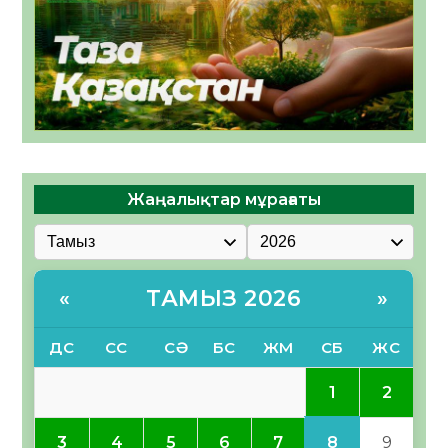
Жаңалықтар мұрағаты
ТАМЫЗ 2026
«
»
ДС
СС
СӘ
БС
ЖМ
СБ
ЖС
1
2
8
3
4
5
6
7
9