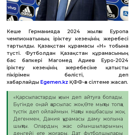
Кеше Германияда 2024 жылғы Еуропа
чемпионатының іріктеу кезеңінің жеребесі
тартылды. Қазақстан құрамасы «H» тобына
түсті. Футболдан Қазақстан құрамасының
бас бапкері Магомед Адиев Еуро-2024
іріктеу кезеңінің жеребесіне қатысты
пікірімен бөлісті, деп
хабарлайды
Egemen.kz
ҚФФ-ға сілтеме жасап.
«Қарсыластарды қиын деп айтуға болады.
Бүгінде оңай қарсылас жоқ. Өте мықты топқа
түстік деп ойлаймын. Нақты көшбасшы жоқ.
Дегенмен, Дания құрамасы даму жолына
шықты. Олардың жас ойыншыларының
деңгейі өте жоғары. Дат футболшылары