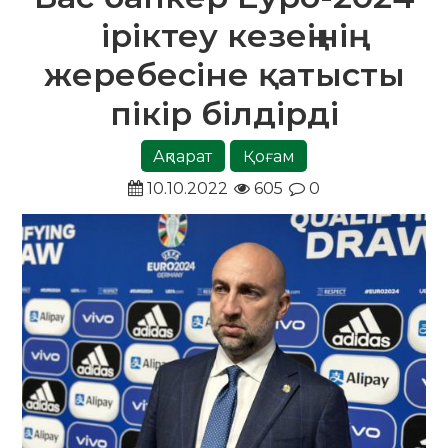
іріктеу кезеңінің
жеребесіне қатысты
пікір білдірді
Ақпарат
Қоғам
10.10.2022
605
0