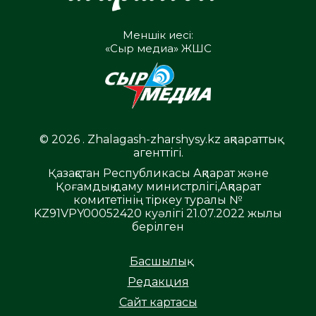
Меншік иесі:
«Сыр медиа» ЖШС
© 2026 . Zhalagash-zharshysy.kz ақпараттық
агенттігі.
Қазақстан Республикасы Ақпарат және
Қоғамдық даму министрлігі,Ақпарат
комитетінің тіркеу туралы №
KZ91VPY00052420 куәлігі 21.07.2022 жылы
берілген
Басшылық
Редакция
Сайт картасы