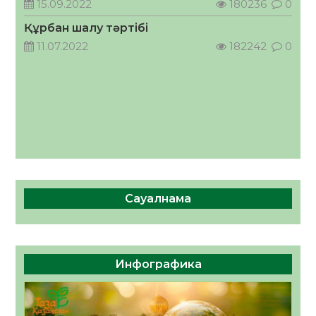
15.09.2022
180236
0
05.08.2026
44
0
Құрбан шалу тәртібі
11.07.2022
182242
0
Сауалнама
Инфографика