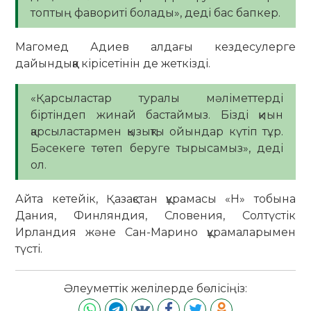
топтың фавориті болады», деді бас бапкер.
Магомед Адиев алдағы кездесулерге
дайындыққа кірісетінін де жеткізді.
«Қарсыластар туралы мәліметтерді
біртіндеп жинай бастаймыз. Бізді қиын
қарсыластармен қызықты ойындар күтіп тұр.
Бәсекеге төтеп беруге тырысамыз», деді
ол.
Айта кетейік, Қазақстан құрамасы «H» тобына
Дания, Финляндия, Словения, Солтүстік
Ирландия және Сан-Марино құрамаларымен
түсті.
Әлеуметтік желілерде бөлісіңіз: