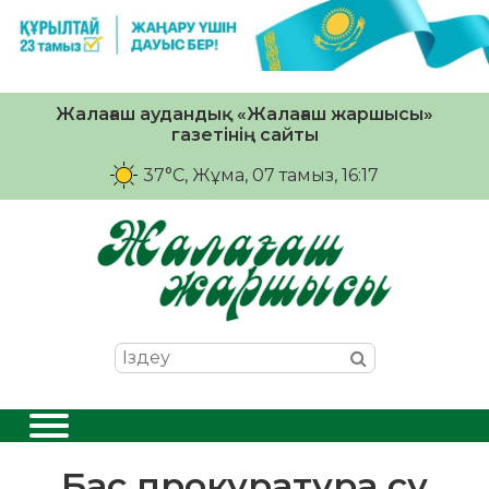
Жалағаш аудандық «Жалағаш жаршысы»
газетінің сайты
37°C
, Жұма, 07 тамыз, 16:17
Бас прокуратура су