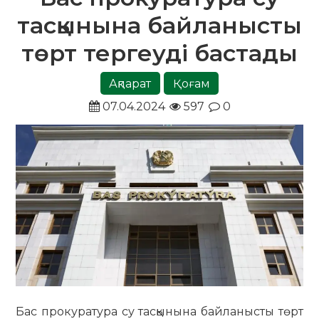
тасқынына байланысты
төрт тергеуді бастады
Ақпарат
Қоғам
07.04.2024
597
0
Бас прокуратура су тасқынына байланысты төрт