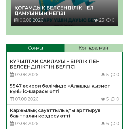
ҚОҒАМДЫҚ БЕЛСЕНДІЛІК – ЕЛ
ДАМУЫНЫҢ НЕГІЗІ
06.08.2026
23
0
Соңғы
Көп қаралған
ҚҰРЫЛТАЙ САЙЛАУЫ – БІРЛІК ПЕН
БЕЛСЕНДІЛІКТІҢ БЕЛГІСІ
07.08.2026
5
0
5547 әскери бөлімінде «Алғашқы қызмет
күні» іс-шарасы өтті
07.08.2026
5
0
Қаржылық сауаттылықты арттыруға
бағытталған кездесу өтті
07.08.2026
6
0