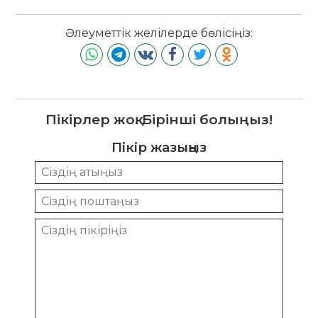
Әлеуметтік желілерде бөлісіңіз:
Пікірлер жоқ. Бірінші болыңыз!
Пікір жазыңыз