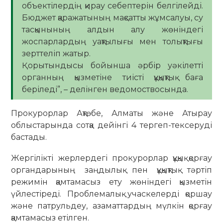
объектілердің қирау себептерін белгілейді.
Бюджет қаражатының мақсатты жұмсалуы, су
тасқынының алдын алу жөніндегі
жоспарлардың уақтылығы мен толықтығы
зерттеліп жатыр.
Қорытындысы бойынша әрбір уәкілетті
органның қызметіне тиісті құқықтық баға
беріледі”, – делінген ведомоствосында.
Прокурорлар Ақтөбе, Алматы және Атырау
облыстарында сотқа дейінгі 4 тергеп-тексеруді
бастады.
Жергілікті жерлердегі прокурорлар құқық қорғау
органдарының заңдылық пен құқықтық тәртіп
режимін қамтамасыз ету жөніндегі қызметін
үйлестіреді. Проблемалық учаскелерді қоршау
және патрульдеу, азаматтардың мүлкін қорғау
қамтамасыз етілген.