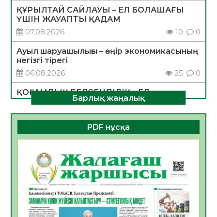
ҚҰРЫЛТАЙ САЙЛАУЫ – ЕЛ БОЛАШАҒЫ
ҮШІН ЖАУАПТЫ ҚАДАМ
07.08.2026
10
0
Ауыл шаруашылығы – өңір экономикасының
негізгі тірегі
06.08.2026
25
0
ҚОҒАМДЫҚ БЕЛСЕНДІЛІК – ЕЛ
Барлық жаңалық
ДАМУЫНЫҢ НЕГІЗІ
06.08.2026
23
0
PDF нұсқа
ҚҰРЫЛТАЙ САЙЛАУЫ – БОЛАШАҚҚА
БАСТАР ЖАУАПТЫ ТАҢДАУ
06.08.2026
26
0
Инфекциялық ауруларға қарсы иммундау
жұмыстарының тиімділігі
06.08.2026
27
0
Көкжөтел ауруы туралы