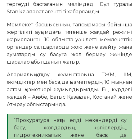
тергеуді бастағанын мәлімдеді. Бұл туралы
Stan.kz ақпарат агенттігі хабарлайды.
Мемлекет басшысының тапсырмасы бойынша
жергілікті ауқымдағы төтенше жағдай режимі
жарияланған 10 облыста уәкілетті мемлекеттік
органдар салдарларды жою және азайту, жаңа
аумақтарды су басуға жол бермеу жөнінде
шаралар қабылданып жатыр.
Авариялық-құтқару жұмыстарына ТЖМ, ІІМ,
әкімдіктер мен басқа да қызметтердің 10 мыңнан
астам қызметкері жұмылдырылды. Ең күрделі
жағдай – Ақтөбе, Батыс Қазақстан, Қостанай және
Атырау облыстарында.
“Прокуратура нақты елді мекендерді су
басу, жолдардың, көпірлердің,
гидротехникалық және басқа да