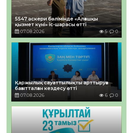
5547 әскери бөлімінде «Алғашқы
қызмет күні» іс-шарасы өтті
07.08.2026
5
0
Қаржылық сауаттылықты арттыруға
бағытталған кездесу өтті
07.08.2026
6
0