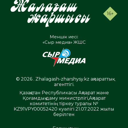
16+
Меншік иесі:
«Сыр медиа» ЖШС
© 2026 . Zhalagash-zharshysy.kz ақпараттық
агенттігі.
Қазақстан Республикасы Ақпарат және
Қоғамдық даму министрлігі,Ақпарат
комитетінің тіркеу туралы №
KZ91VPY00052420 куәлігі 21.07.2022 жылы
берілген