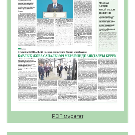
06.08.2026
24
0
АПВ вакцинасы туралы мәлімет
06.08.2026
25
0
Open Air: Қызылорда облысы полиция
департаменті 20 мыңнан астам
көрерменнің қауіпсіздігін қамтамасыз етті
06.08.2026
37
0
ҚЫЗЫЛОРДАДА «САНАЛЫ ҰРПАҚ –
ЖАРҚЫН БОЛАШАҚ» АТТЫ КЕҢЕЙТІЛГЕН
МӘЖІЛІС ӨТТІ
05.08.2026
37
0
Қазақстан Орталық Азиядағы көшуге ең
қолайлы ел атанды
05.08.2026
38
0
PDF мұрағат
Өрт қауіпсіздігі талаптарын сақтау – әр
азаматтың міндеті