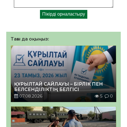
Тағы да оқыңыз:
ҚҰРЫЛТАЙ САЙЛАУЫ – БІРЛІК ПЕН
БЕЛСЕНДІЛІКТІҢ БЕЛГІСІ
07.08.2026
5
0