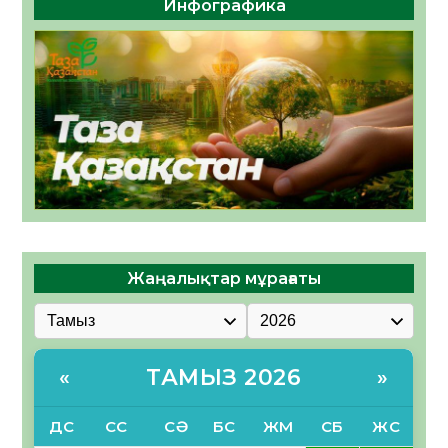
Инфографика
Жаңалықтар мұрағаты
ТАМЫЗ 2026
«
»
ДС
СС
СӘ
БС
ЖМ
СБ
ЖС