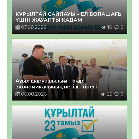
ҚҰРЫЛТАЙ САЙЛАУЫ – ЕЛ БОЛАШАҒЫ
ҮШІН ЖАУАПТЫ ҚАДАМ
07.08.2026
10
0
Ауыл шаруашылығы – өңір
экономикасының негізгі тірегі
06.08.2026
25
0