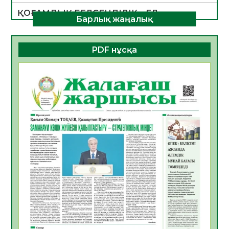
ҚОҒАМДЫҚ БЕЛСЕНДІЛІК – ЕЛ
Барлық жаңалық
ДАМУЫНЫҢ НЕГІЗІ
06.08.2026
31
0
PDF нұсқа
ҚҰРЫЛТАЙ САЙЛАУЫ – БОЛАШАҚҚА
БАСТАР ЖАУАПТЫ ТАҢДАУ
06.08.2026
33
0
Инфекциялық ауруларға қарсы иммундау
жұмыстарының тиімділігі
06.08.2026
34
0
Көкжөтел ауруы туралы
06.08.2026
32
0
АПВ вакцинасы туралы мәлімет
06.08.2026
32
0
Open Air: Қызылорда облысы полиция
департаменті 20 мыңнан астам