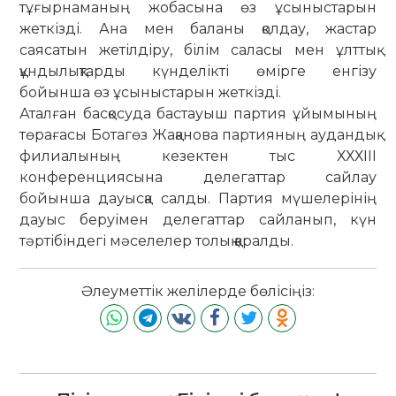
тұғырнаманың жобасына өз ұсыныстарын
жеткізді. Ана мен баланы қолдау, жастар
саясатын жетілдіру, білім саласы мен ұлттық
құндылықтарды күнделікті өмірге енгізу
бойынша өз ұсыныстарын жеткізді.
Аталған басқосуда бастауыш партия ұйымының
төрағасы Ботагөз Жақанова партияның аудандық
филиалының кезектен тыс ХХХІІІ
конференциясына делегаттар сайлау
бойынша дауысқа салды. Партия мүшелерінің
дауыс беруімен делегаттар сайланып, күн
тәртібіндегі мәселелер толық қаралды.
Әлеуметтік желілерде бөлісіңіз: