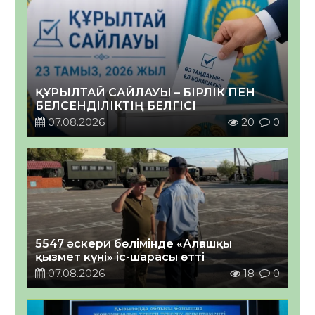
ҚҰРЫЛТАЙ САЙЛАУЫ – БІРЛІК ПЕН
БЕЛСЕНДІЛІКТІҢ БЕЛГІСІ
07.08.2026
20
0
5547 әскери бөлімінде «Алғашқы
қызмет күні» іс-шарасы өтті
07.08.2026
18
0