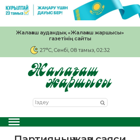
Жалағаш аудандық «Жалағаш жаршысы»
газетінің сайты
27°C
, Сенбі, 08 тамыз, 02:32
Партияның жаңа саяси