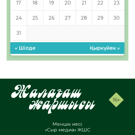
17
18
19
20
21
22
23
24
25
26
27
28
29
30
31
« Шілде
Қыркүйек »
16+
Меншік иесі:
«Сыр медиа» ЖШС