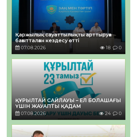
Қаржылық сауаттылықты арттыруға
бағытталған кездесу өтті
07.08.2026
18
0
ҚҰРЫЛТАЙ САЙЛАУЫ – ЕЛ БОЛАШАҒЫ
ҮШІН ЖАУАПТЫ ҚАДАМ
07.08.2026
24
0