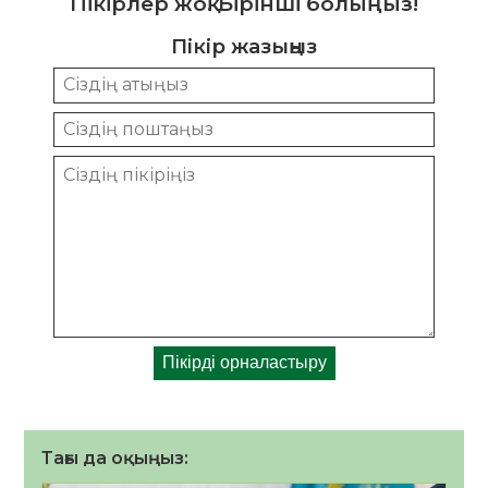
Пікірлер жоқ. Бірінші болыңыз!
Пікір жазыңыз
Тағы да оқыңыз: