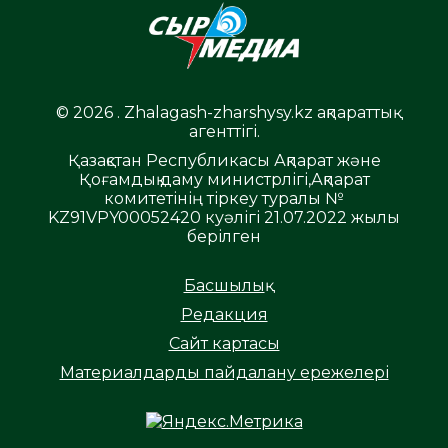
© 2026 . Zhalagash-zharshysy.kz ақпараттық
агенттігі.
Қазақстан Республикасы Ақпарат және
Қоғамдық даму министрлігі,Ақпарат
комитетінің тіркеу туралы №
KZ91VPY00052420 куәлігі 21.07.2022 жылы
берілген
Басшылық
Редакция
Сайт картасы
Материалдарды пайдалану ережелері