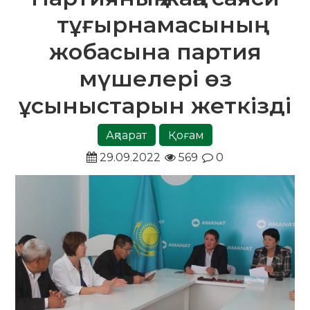
тұғырнамасының
жобасына партия
мүшелері өз
ұсыныстарын жеткізді
Ақпарат
Қоғам
29.09.2022
569
0