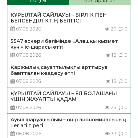
Соңғы
Көп қаралған
ҚҰРЫЛТАЙ САЙЛАУЫ – БІРЛІК ПЕН
БЕЛСЕНДІЛІКТІҢ БЕЛГІСІ
07.08.2026
20
0
5547 әскери бөлімінде «Алғашқы қызмет
күні» іс-шарасы өтті
07.08.2026
18
0
Қаржылық сауаттылықты арттыруға
бағытталған кездесу өтті
07.08.2026
18
0
ҚҰРЫЛТАЙ САЙЛАУЫ – ЕЛ БОЛАШАҒЫ
ҮШІН ЖАУАПТЫ ҚАДАМ
07.08.2026
24
0
Ауыл шаруашылығы – өңір экономикасының
негізгі тірегі
06.08.2026
33
0