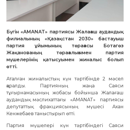
Бүгін «AMANAT» партиясы Жалағаш аудандық
филиалының «Қазақстан 2030» бастауыш
партия ұйымының төрағасы Ботагөз
Жақанованың төрағалығымен партия
мүшелерінің қатысуымен жиналыс болып
өтті.
Аталған жиналыстың күн тәртібінде 2 мәсел
қаралды. Партияның жаңа Саяси
тұғырнамасының жобасы бойынша Жалағаш
аудандық мәслихаттағы «AMANAT» партиясы
депутаттық фракциясының мүшесі Ахан
Кенжебаев таныстырып өтті.
Партия мүшелері күн тәртібіндегі Саяси