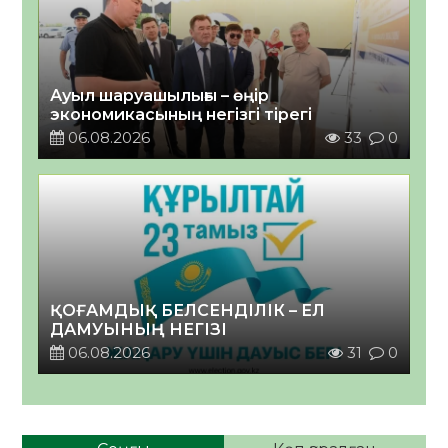
Ауыл шаруашылығы – өңір
экономикасының негізгі тірегі
06.08.2026
33
0
ҚОҒАМДЫҚ БЕЛСЕНДІЛІК – ЕЛ
ДАМУЫНЫҢ НЕГІЗІ
06.08.2026
31
0