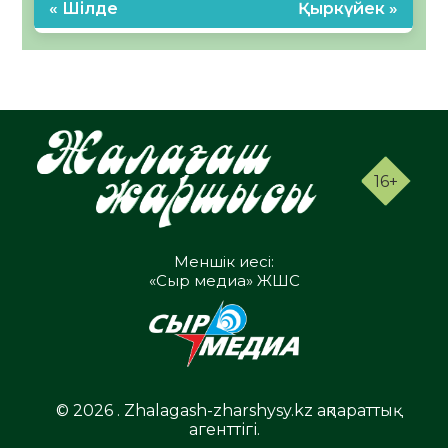
« Шілде
Қыркүйек »
16+
Меншік иесі:
«Сыр медиа» ЖШС
© 2026 . Zhalagash-zharshysy.kz ақпараттық
агенттігі.