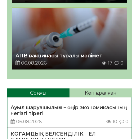
АПВ вакцинасы туралы мәлімет
06.08.2026
17
0
Соңғы
Көп қаралған
Ауыл шаруашылығы – өңір экономикасының
негізгі тірегі
06.08.2026
10
0
ҚОҒАМДЫҚ БЕЛСЕНДІЛІК – ЕЛ