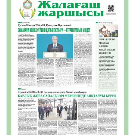
ҚЫЗЫЛОРДАДА «САНАЛЫ ҰРПАҚ –
ЖАРҚЫН БОЛАШАҚ» АТТЫ КЕҢЕЙТІЛГЕН
МӘЖІЛІС ӨТТІ
05.08.2026
30
0
Қазақстан Орталық Азиядағы көшуге ең
қолайлы ел атанды
05.08.2026
32
0
Өрт қауіпсіздігі талаптарын сақтау – әр
азаматтың міндеті
05.08.2026
32
0
Руслан Рүстемұлы облыс әкімінің
кеңесшісі болып тағайындалды
05.08.2026
29
0
Цифрландыру саласын дамыту аясында
салынатын жаңа орталықтың жобасы
талқыланды