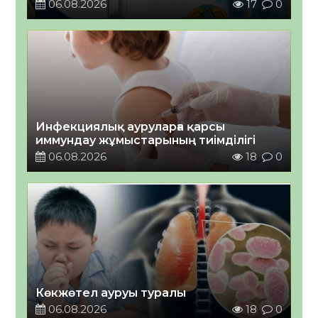
06.08.2026
17
0
Инфекциялық ауруларға қарсы
иммундау жұмыстарының тиімділігі
06.08.2026
18
0
Көкжөтел ауруы туралы
06.08.2026
18
0