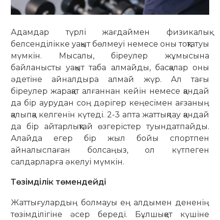
Адамдар түрлі жағдаймен физикалық
белсенділікке уақыт бөлмеуі немесе оны тоқтатуы
мүмкін. Мысалы, біреулер жұмысына
байланысты уақыт таба алмайды, басқалар оны
әдетіне айналдыра алмай жүр. Ал тағы
біреулер жарақат алғаннан кейін немесе қандай
да бір аурудан соң дәрігер кеңесімен ағзаның
қалыпқа келгенін күтеді. 2-3 апта жаттықпау қандай
да бір айтарлықтай өзгерістер туындатпайды.
Алайда егер бір жыл бойы спортпен
айналыспаған болсаңыз, ол күтпеген
салдарларға әкелуі мүмкін.
Төзімділік төмендейді
Жаттығулардың болмауы ең алдымен дененің
төзімділігіне әсер береді. Бұлшықет күшіне