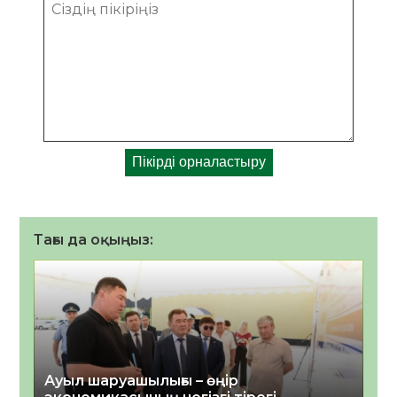
Тағы да оқыңыз:
Ауыл шаруашылығы – өңір