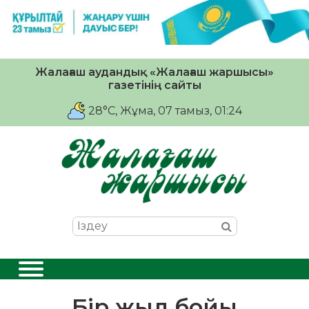
Жалағаш аудандық «Жалағаш жаршысы»
газетінің сайты
28°C
, Жұма, 07 тамыз, 01:24
Бір жыл бойы