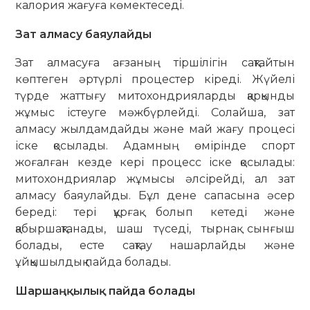
калория жағуға көмектеседі.
Зат алмасу баяулайды
Зат алмасуға ағзаның тіршілігін сақтайтын
көптеген әртүрлі процестер кіреді. Жүйелі
түрде жаттығу митохондрияларды қарқынды
жұмыс істеуге мәжбүрлейді. Солайша, зат
алмасу жылдамдайды және май жағу процесі
іске қосылады. Адамның өмірінде спорт
жоғалған кезде кері процесс іске қосылады:
митохондриялар жұмысы әлсірейді, ал зат
алмасу баяулайды. Бұл дене сапасына әсер
береді: тері құрғақ болып кетеді және
қабыршақтанады, шаш түседі, тырнақ сынғыш
болады, есте сақтау нашарлайды және
ұйқышылдық пайда болады.
Шаршаңқылық пайда болады