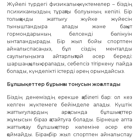
Жүйелі түрдегі физикалық жүктемелер – біздің
психикамыздың тұрақты болуының кепілі. Бір
толыққанды жаттығу жүйке жүйесін
тыныштандыра алады және бақыт
гормондарының белсенді бөлінуін
ынталандырады. Бір жыл бойы спортпен
айналыспасаңыз, бұл сіздің менталды
саулығыңызға айтарлықтай әсер береді:
шаршаңқылық оралады, себепсіз тітіркену пайда
болады, күнделікті істерді әрең орындайсыз.
Бұлшықеттер бұрынғы тонусын жоғалтады
Біздің денеміздің ерекше қабілеті бар: ол кез
келген жүктемеге бейімделе алады. Күштік
жаттығулардың арқасында бұлшықеттер
жұмысын біраз қатайтуға болады. Бірнеше апта
жаттықпау бұлшықеттер көлеміне әсер ете
қоймайды. Бірақ бір жыл спортпен айналыспау