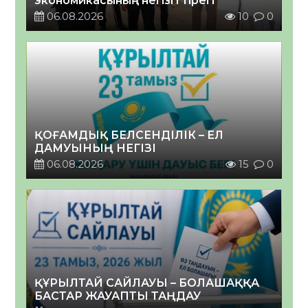
экономикасының негізгі тірегі
06.08.2026
10
0
ҚОҒАМДЫҚ БЕЛСЕНДІЛІК – ЕЛ
ДАМУЫНЫҢ НЕГІЗІ
06.08.2026
15
0
ҚҰРЫЛТАЙ САЙЛАУЫ – БОЛАШАҚҚА
БАСТАР ЖАУАПТЫ ТАҢДАУ