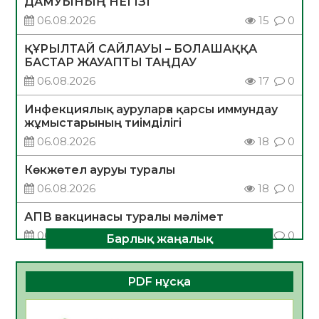
ДАМУЫНЫҢ НЕГІЗІ
06.08.2026
15
0
ҚҰРЫЛТАЙ САЙЛАУЫ – БОЛАШАҚҚА
БАСТАР ЖАУАПТЫ ТАҢДАУ
06.08.2026
17
0
Инфекциялық ауруларға қарсы иммундау
жұмыстарының тиімділігі
06.08.2026
18
0
Көкжөтел ауруы туралы
06.08.2026
18
0
АПВ вакцинасы туралы мәлімет
06.08.2026
17
0
Барлық жаңалық
Open Air: Қызылорда облысы полиция
департаменті 20 мыңнан астам
PDF нұсқа
көрерменнің қауіпсіздігін қамтамасыз етті
06.08.2026
24
0