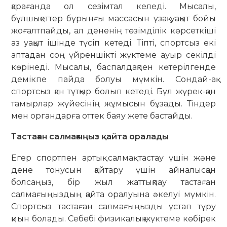
қарағанда ол сезімтал келеді. Мысалы,
бұлшықеттер бұрынғы массасын ұзақ уақыт бойы
жоғалтпайды, ал дененің төзімділік көрсеткіші
аз уақыт ішінде түсіп кетеді. Тіпті, спортсыз екі
аптадан соң үйреншікті жүктеме ауыр секілді
көрінеді. Мысалы, баспалдақпен көтерілгенде
демікпе пайда болуы мүмкін. Сондай-ақ
спортсыз қан тұтқыр болып кетеді. Бұл жүрек-қан
тамырлар жүйесінің жұмысын бұзады. Тіндер
мен органдарға оттек баяу жете бастайды.
Тастаған салмағыңыз қайта оралады
Егер спортпен артық салмақ тастау үшін және
дене тонусын қайтару үшін айналысқан
болсаңыз, бір жыл жаттықпау тастаған
салмағыңыздың қайта оралуына әкелуі мүмкін.
Спортсыз тастаған салмағыңызды ұстап тұру
қиын болады. Себебі физикалық жүктеме көбірек