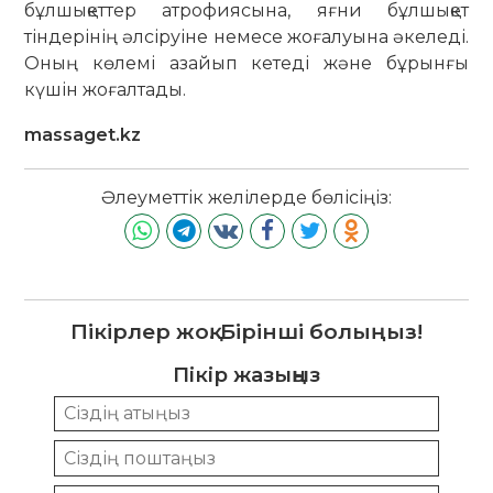
бұлшықеттер атрофиясына, яғни бұлшықет
тіндерінің әлсіруіне немесе жоғалуына әкеледі.
Оның көлемі азайып кетеді және бұрынғы
күшін жоғалтады.
massaget.kz
Әлеуметтік желілерде бөлісіңіз:
Пікірлер жоқ. Бірінші болыңыз!
Пікір жазыңыз