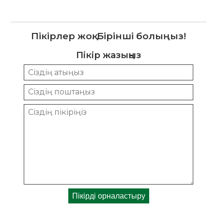
Пікірлер жоқ. Бірінші болыңыз!
Пікір жазыңыз