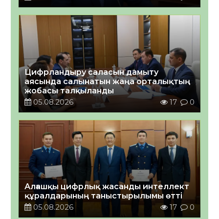
Цифрландыру саласын дамыту
аясында салынатын жаңа орталықтың
жобасы талқыланды
05.08.2026
17
0
Алғашқы цифрлық жасанды интеллект
құралдарының таныстырылымы өтті
05.08.2026
17
0