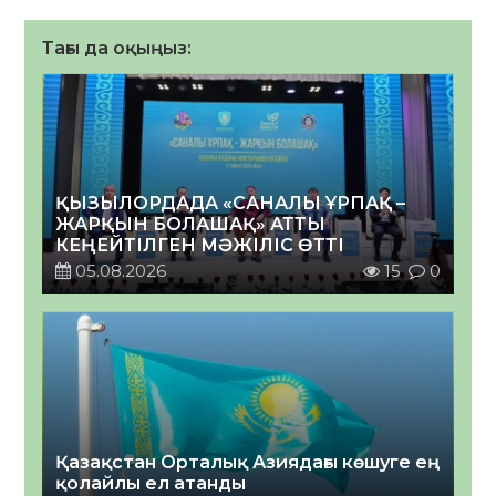
Тағы да оқыңыз:
ҚЫЗЫЛОРДАДА «САНАЛЫ ҰРПАҚ –
ЖАРҚЫН БОЛАШАҚ» АТТЫ
КЕҢЕЙТІЛГЕН МӘЖІЛІС ӨТТІ
05.08.2026
15
0
Қазақстан Орталық Азиядағы көшуге ең
қолайлы ел атанды