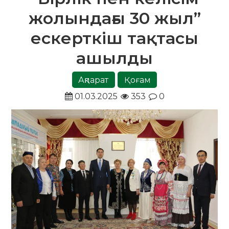
жолындағы 30 жыл”
ескерткіш тақтасы
ашылды
Ақпарат
Қоғам
01.03.2025
353
0