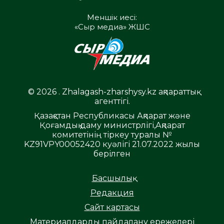
Меншік иесі:
«Сыр медиа» ЖШС
© 2026 . Zhalagash-zharshysy.kz ақпараттық
агенттігі.
Қазақстан Республикасы Ақпарат және
Қоғамдық даму министрлігі,Ақпарат
комитетінің тіркеу туралы №
KZ91VPY00052420 куәлігі 21.07.2022 жылы
берілген
Басшылық
Редакция
Сайт картасы
Материалдарды пайдалану ережелері