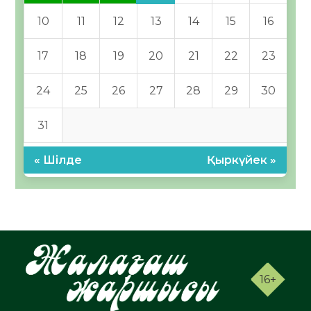
10
11
12
13
14
15
16
17
18
19
20
21
22
23
24
25
26
27
28
29
30
31
« Шілде
Қыркүйек »
16+