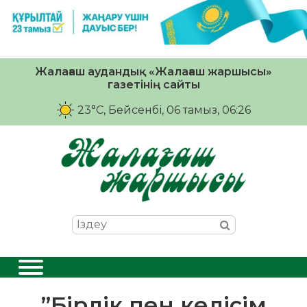
Жалағаш аудандық «Жалағаш жаршысы»
газетінің сайты
23°C
, Бейсенбі, 06 тамыз, 06:26
”Бірлік пен келісім