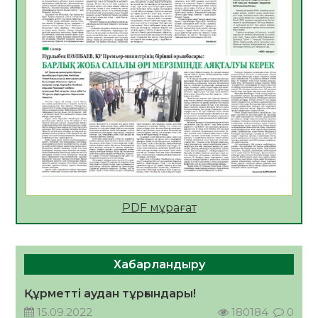
Мектептен – Ұлттық ұлан сапына
04.08.2026
34
0
Үкіметтік емес ұйымдарға арналған
сыйлықақы конкурсына өтінім қабылдау
басталды
04.08.2026
38
0
Үкіметте Президенттің отандық тауарды
қолдау жөніндегі тапсырмаларының
жүзеге асырылу барысы қаралуда
04.08.2026
37
0
PDF мұрағат
Жазғы лагерьде оқушылармен
профилактикалық кездесу өтті
04.08.2026
46
0
Хабарландыру
Құрылтай: Қызылордада 1344 комиссия
мүшесінің білімі жетілдіріледі
Құрметті аудан тұрғындары!
04.08.2026
37
0
15.09.2022
180184
0