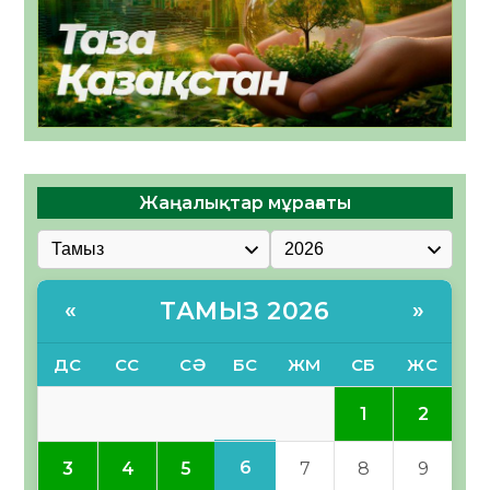
Жаңалықтар мұрағаты
ТАМЫЗ 2026
«
»
ДС
СС
СӘ
БС
ЖМ
СБ
ЖС
1
2
6
3
4
5
7
8
9