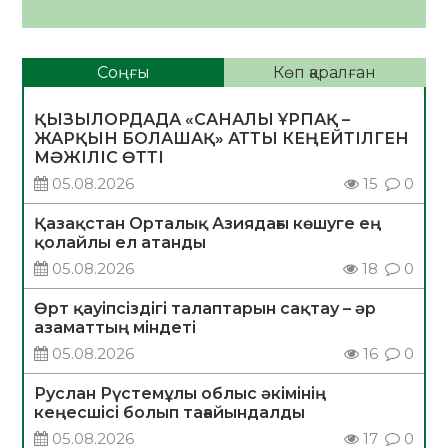
Соңғы
Көп қаралған
ҚЫЗЫЛОРДАДА «САНАЛЫ ҰРПАҚ –
ЖАРҚЫН БОЛАШАҚ» АТТЫ КЕҢЕЙТІЛГЕН
МӘЖІЛІС ӨТТІ
05.08.2026
15
0
Қазақстан Орталық Азиядағы көшуге ең
қолайлы ел атанды
05.08.2026
18
0
Өрт қауіпсіздігі талаптарын сақтау – әр
азаматтың міндеті
05.08.2026
16
0
Руслан Рүстемұлы облыс әкімінің
кеңесшісі болып тағайындалды
05.08.2026
17
0