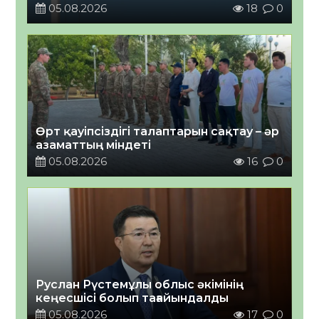
05.08.2026
18
0
Өрт қауіпсіздігі талаптарын сақтау – әр
азаматтың міндеті
05.08.2026
16
0
Руслан Рүстемұлы облыс әкімінің
кеңесшісі болып тағайындалды
05.08.2026
17
0