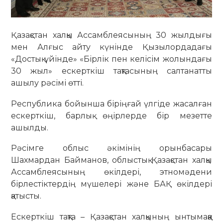
Қазақстан халқы Ассамблеясының 30 жылдығы
мен Алғыс айту күнінде Қызылордадағы
«Достық үйінде» «Бірлік пен келісім жолындағы
30 жыл» ескерткіш тақтасының салтанатты
ашылу рәсімі өтті.
Республика бойынша біріңғай үлгіде жасалған
ескерткіш, барлық өңірлерде бір мезетте
ашылды.
Рәсімге облыс әкімінің орынбасары
Шахмардан Байманов, облыстық Қазақстан халқы
Ассамблеясының өкілдері, этномәдени
бірлестіктердің мүшелері
және БАҚ өкілдері
қатысты.
Ескерткіш тақта – Қазақстан халқының ынтымаққа