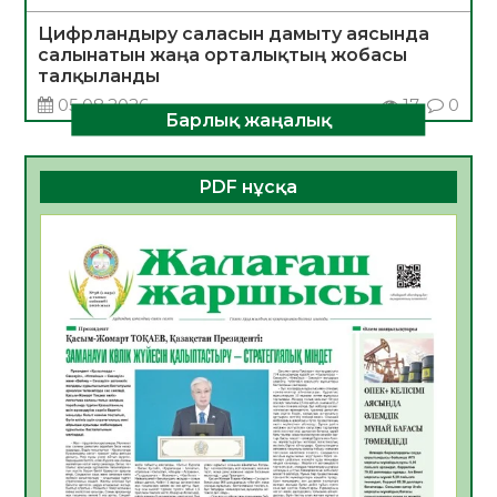
Цифрландыру саласын дамыту аясында
салынатын жаңа орталықтың жобасы
талқыланды
05.08.2026
17
0
Барлық жаңалық
Алғашқы цифрлық жасанды интеллект
құралдарының таныстырылымы өтті
PDF нұсқа
05.08.2026
17
0
Қазақстандықтардың 72,3%-ы жаңа
Құрылтай үшін дауыс беруге дайын
05.08.2026
18
0
ӘРБІР ДАУЫС – ҚОҒАМ ДАМУЫНА
ҚОСЫЛҒАН ҮЛЕС
05.08.2026
25
0
ҚҰРЫЛТАЙ САЙЛАУЫ – БІРЛІК ПЕН
ЖАУАПКЕРШІЛІККЕ БАСТАЙТЫН ҚАДАМ
05.08.2026
23
0