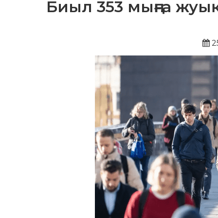
Биыл 353 мыңға жу
2