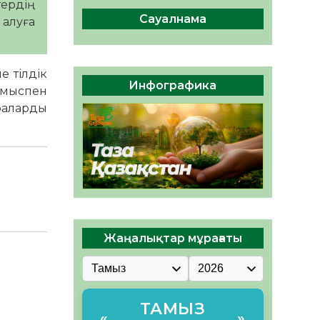
тердің
ы жаңа Құрылтай үшін дауыс
беруге дайын
Сауалнама
 алуға
05.08.2026
28
0
ӘРБІР ДАУЫС – ҚОҒАМ
е тілдік
ДАМУЫНА ҚОСЫЛҒАН
Инфографика
жұмыспен
ҮЛЕС
араларды
05.08.2026
34
0
Жаңалықтар мұрағаты
ТАМЫЗ
«
»