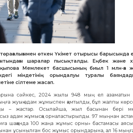
төрағалығымен өткен Үкімет отырысы барысында е
ғытындағы шаралар пысықталды. Еңбек және 
Жақыпова Мемлекет басшысының биыл 1 млн-ға 
дегі міндетінің орындалуы туралы баяндад
етіне сілтеме жасап.
аларына сәйкес, 2024 жылы 948 мың ел азаматын 
мыңға жуық адам жұмыспен қамтылды, бұл жалпы көрс
ңы – жастар. Осылайша, жыл басынан бері м
ыз адам жұмысқа орналастырылды. 97 мыңнан астам
а шаққанда 100 жаңа жұмыс орны» бастамасы аясы
ынан ұсынылған бос жұмыс орындарына, ал 16 мыңғ