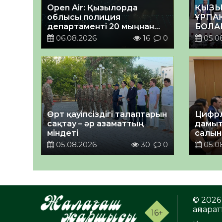
Open Air: Қызылорда
ҚЫЗЫ
облысы полиция
ҰРПА
департаменті 20 мыңнан
БОЛА
астам көрерменнің
КЕҢЕ
06.08.2026
16
0
05.0
қауіпсіздігін қамтамасыз
ӨТТІ
етті
Өрт қауіпсіздігі талаптарын
Цифрл
сақтау – әр азаматтың
дамыт
міндеті
салын
ортал
05.08.2026
30
0
05.0
талқы
© 2026 
ақпаратт
16+