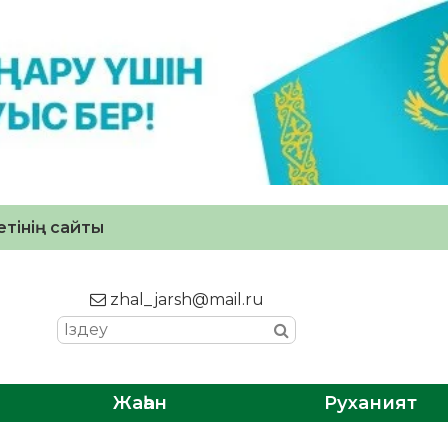
тінің сайты
zhal_jarsh@mail.ru
Жаһан
Руханият