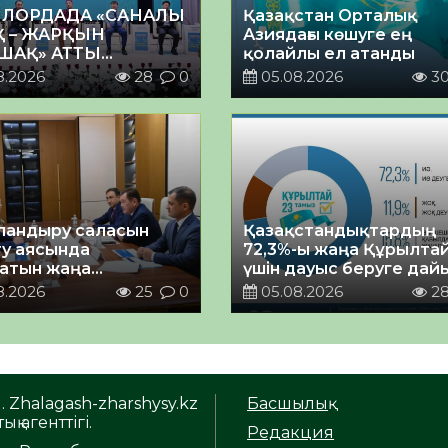
ЛОРДАДА «САНАЛЫ
Қазақстан Орталық
Қ – ЖАРҚЫН
Азиядағы көшуге ең
ШАҚ» АТТЫ
қолайлы ел атанды
ЙТІЛГЕН МӘЖІЛІС
8.2026
28
0
05.08.2026
3
андыру саласын
Қазақстандықтардың
у аясында
72,3%-ы жаңа Құрылта
атын жаңа
үшін дауыс беруге дай
ықтың жобасы
8.2026
25
0
05.08.2026
2
ланды
. Zhalagash-zharshysy.kz
Басшылық
ық агенттігі.
Редакция