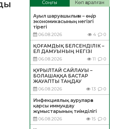
ды
Соңғы
Көп қаралған
Ауыл шаруашылығы – өңір
экономикасының негізгі
тірегі
06.08.2026
4
0
ҚОҒАМДЫҚ БЕЛСЕНДІЛІК –
ЕЛ ДАМУЫНЫҢ НЕГІЗІ
06.08.2026
11
0
ҚҰРЫЛТАЙ САЙЛАУЫ –
БОЛАШАҚҚА БАСТАР
ЖАУАПТЫ ТАҢДАУ
06.08.2026
13
0
Инфекциялық ауруларға
қарсы иммундау
жұмыстарының тиімділігі
06.08.2026
15
0