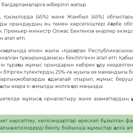
н бағдарламаларға жіберіліп жатыр.
%), Қызылорда (45%) және Жамбыл (45%) облыстар
ды орындаудың ең төмен көрсеткіштері Ақтөбе об
ен. Премьер-министр Олжас Бектенов өңірлер әкімді
атап өтті.
мақсатында өткен жылы «Қазақстан Республикасыны
алған тұжырымдамасы» бекітілгенін атап өтті. Қаб
ін тұрақты жұмыс орындарын көбірек құру көзделген.
ын бітірген түлектердің 25%-ға жуығы өз мамандығы
барлық жобаларды қадағалай отырып, жұмыс беруш
ылы өзара іс-қимылды жолға қою маңызды.
етелде жұмысқа орналастыру және азаматтардың құ
мет көрсетпеу, келісімшарттар өрескел бұзылған фа
етаралық келісімдерді бекіту бойынша жұмыстар қолға а