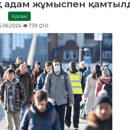
ық адам жұмыспен қамтыл
Қоғам
5.06.2024
739
0