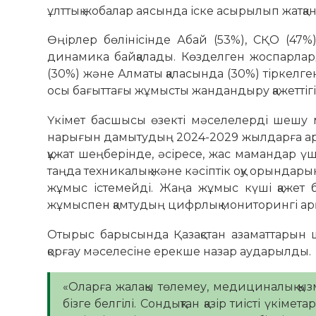
ұлттық жобалар аясында іске асырылып жатқа
Өңірлер бөлінісінде Абай (53%), СҚО (47
динамика байқалады. Көзделген жоспарлар
(30%) және Алматы қаласында (30%) тіркелг
осы бағыттағы жұмысты жандандыру қажеттігін 
Үкімет басшысы өзекті мәселелерді шешу 
нарығын дамытудың 2024-2029 жылдарға арн
құжат шеңберінде, әсіресе, жас мамандар үш
таңда техникалық және кәсіптік оқу орындар
жұмыс істемейді. Жаңа жұмыс күші қажет 
жұмыспен қамтудың цифрлық мониторингі арқ
Отырыс барысында Қазақстан азаматтарын ш
қорғау мәселесіне ерекше назар аударылды.
«Оларға жалақы төлемеу, медициналық қыз
бізге белгілі. Сондықтан қазір тиісті үкім