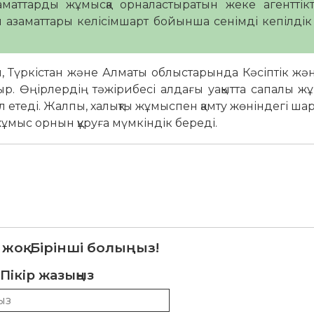
аматтарды жұмысқа орналастыратын жеке агенттік
тан азаматтары келісімшарт бойынша сенімді кепілдік
 Түркістан және Алматы облыстарында Кәсіптік жән
р. Өңірлердің тәжірибесі алдағы уақытта сапалы 
ал етеді. Жалпы, халықты жұмыспен қамту жөніндегі ш
жұмыс орнын құруға мүмкіндік береді.
 жоқ. Бірінші болыңыз!
Пікір жазыңыз