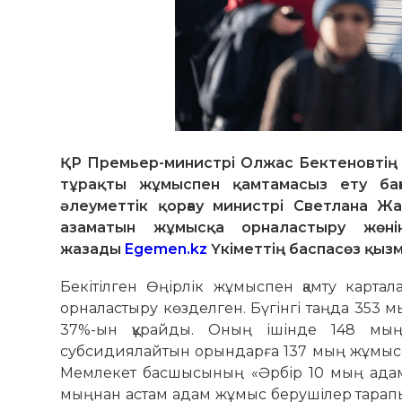
ҚР Премьер-министрі Олжас Бектеновтің 
тұрақты жұмыспен қамтамасыз ету ба
әлеуметтік қорғау министрі Светлана 
азаматын жұмысқа орналастыру жөнін
жазады
Egemen.kz
Үкіметтің баспасөз қызм
Бекітілген Өңірлік жұмыспен қамту карт
орналастыру көзделген. Бүгінгі таңда 353 
37%-ын құрайды. Оның ішінде 148 мы
субсидиялайтын орындарға 137 мың жұмысс
Мемлекет басшысының «Әрбір 10 мың адамғ
мыңнан астам адам жұмыс берушілер тарап