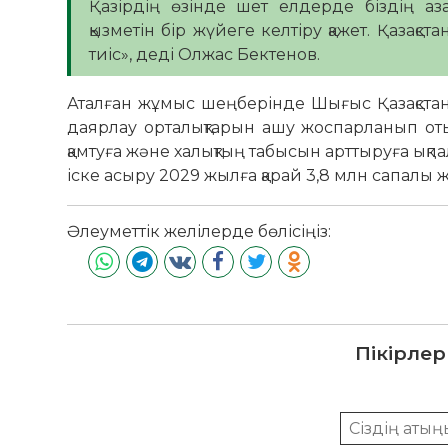
Қазірдің өзінде шет елдерде біздің аз
қызметін бір жүйеге келтіру қажет. Қазақс
тиіс», деді Олжас Бектенов.
Аталған жұмыс шеңберінде Шығыс Қазақстан,
даярлау орталықтарын ашу жоспарланып оты
қамтуға және халықтың табысын арттыруға ықп
іске асыру 2029 жылға қарай 3,8 млн сапалы 
Әлеуметтік желілерде бөлісіңіз:
Пікірлер