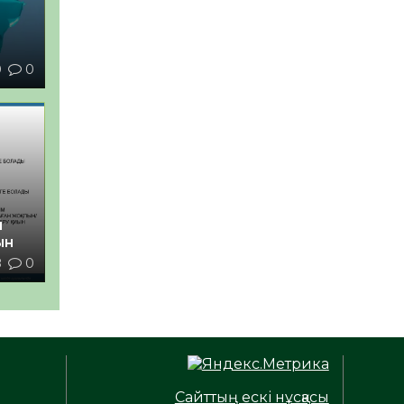
0
0
й
ын
8
0
Сайттың ескі нұсқасы