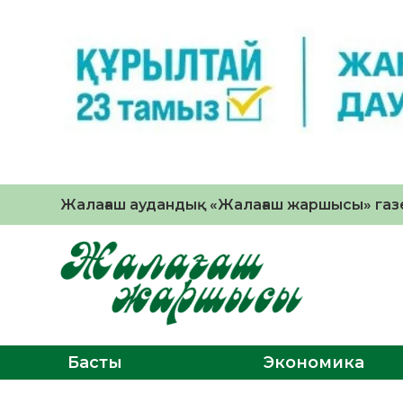
Жалағаш аудандық «Жалағаш жаршысы» газе
Басты
Экономика