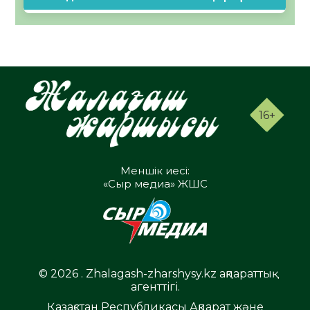
16+
Меншік иесі:
«Сыр медиа» ЖШС
© 2026 . Zhalagash-zharshysy.kz ақпараттық
агенттігі.
Қазақстан Республикасы Ақпарат және