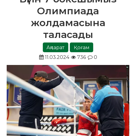
Олимпиада
жолдамасына
таласады
Ақпарат
Қоғам
11.03.2024
736
0