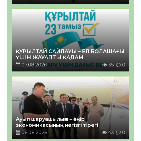
ҚҰРЫЛТАЙ САЙЛАУЫ – ЕЛ БОЛАШАҒЫ
ҮШІН ЖАУАПТЫ ҚАДАМ
07.08.2026
35
0
Ауыл шаруашылығы – өңір
экономикасының негізгі тірегі
06.08.2026
43
0