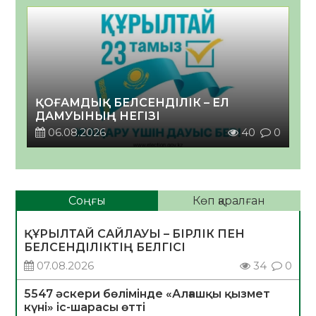
ҚОҒАМДЫҚ БЕЛСЕНДІЛІК – ЕЛ
ДАМУЫНЫҢ НЕГІЗІ
06.08.2026
40
0
Соңғы
Көп қаралған
ҚҰРЫЛТАЙ САЙЛАУЫ – БІРЛІК ПЕН
БЕЛСЕНДІЛІКТІҢ БЕЛГІСІ
07.08.2026
34
0
5547 әскери бөлімінде «Алғашқы қызмет
күні» іс-шарасы өтті