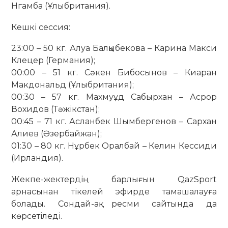
Нгамба (Ұлыбритания).
Кешкі сессия:
23:00 – 50 кг. Алуа Балқыбекова – Карина Макси
Клецер (Германия);
00:00 – 51 кг. Сәкен Бибосынов – Киаран
Макдональд (Ұлыбритания);
00:30 – 57 кг. Махмуұд Сабырхан – Асрор
Вохидов (Тәжікстан);
00:45 – 71 кг. Асланбек Шымбергенов – Сархан
Алиев (Әзербайжан);
01:30 – 80 кг. Нұрбек Оралбай – Келин Кессиди
(Ирландия).
Жекпе-жектердің барлығын QazSport
арнасынан тікелей эфирде тамашалауға
болады. Сондай-ақ ресми сайтында да
көрсетіледі.