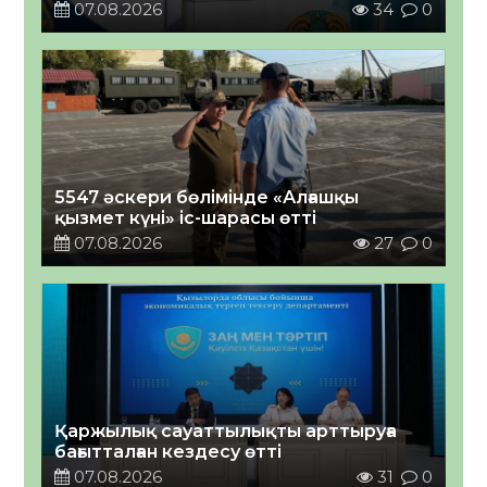
07.08.2026
34
0
5547 әскери бөлімінде «Алғашқы
қызмет күні» іс-шарасы өтті
07.08.2026
27
0
Қаржылық сауаттылықты арттыруға
бағытталған кездесу өтті
07.08.2026
31
0