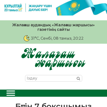
Жалағаш аудандық «Жалағаш жаршысы»
газетінің сайты
31°C
, Сенбі, 08 тамыз, 20:22
Бүгін 7 боксшымыз