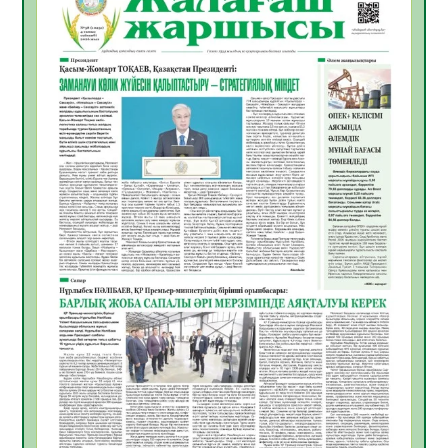
Инфекциялық ауруларға қарсы иммундау
жұмыстарының тиімділігі
06.08.2026
45
0
Көкжөтел ауруы туралы
06.08.2026
41
0
АПВ вакцинасы туралы мәлімет
06.08.2026
40
0
Open Air: Қызылорда облысы полиция
департаменті 20 мыңнан астам
көрерменнің қауіпсіздігін қамтамасыз етті
06.08.2026
54
0
ҚЫЗЫЛОРДАДА «САНАЛЫ ҰРПАҚ –
ЖАРҚЫН БОЛАШАҚ» АТТЫ КЕҢЕЙТІЛГЕН
МӘЖІЛІС ӨТТІ
05.08.2026
53
0