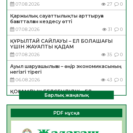
07.08.2026
27
0
Қаржылық сауаттылықты арттыруға
бағытталған кездесу өтті
07.08.2026
31
0
ҚҰРЫЛТАЙ САЙЛАУЫ – ЕЛ БОЛАШАҒЫ
ҮШІН ЖАУАПТЫ ҚАДАМ
07.08.2026
35
0
Ауыл шаруашылығы – өңір экономикасының
негізгі тірегі
06.08.2026
43
0
ҚОҒАМДЫҚ БЕЛСЕНДІЛІК – ЕЛ
Барлық жаңалық
ДАМУЫНЫҢ НЕГІЗІ
06.08.2026
40
0
PDF нұсқа
ҚҰРЫЛТАЙ САЙЛАУЫ – БОЛАШАҚҚА
БАСТАР ЖАУАПТЫ ТАҢДАУ
06.08.2026
42
0