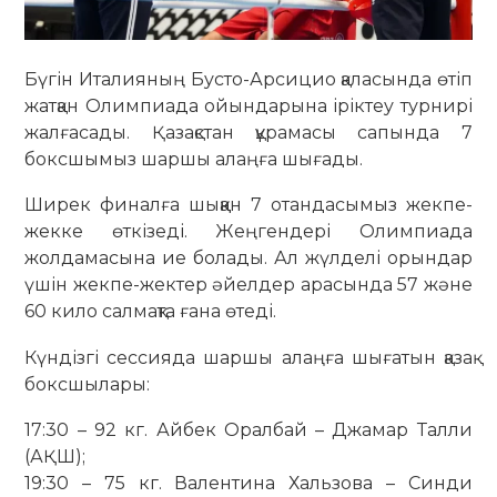
Бүгін Италияның Бусто-Арсицио қаласында өтіп
жатқан Олимпиада ойындарына іріктеу турнирі
жалғасады. Қазақстан құрамасы сапында 7
боксшымыз шаршы алаңға шығады.
Ширек финалға шыққан 7 отандасымыз жекпе-
жекке өткізеді. Жеңгендері Олимпиада
жолдамасына ие болады. Ал жүлделі орындар
үшін жекпе-жектер әйелдер арасында 57 және
60 кило салмақта ғана өтеді.
Күндізгі сессияда шаршы алаңға шығатын қазақ
боксшылары:
17:30 – 92 кг. Айбек Оралбай – Джамар Талли
(АҚШ);
19:30 – 75 кг. Валентина Хальзова – Синди