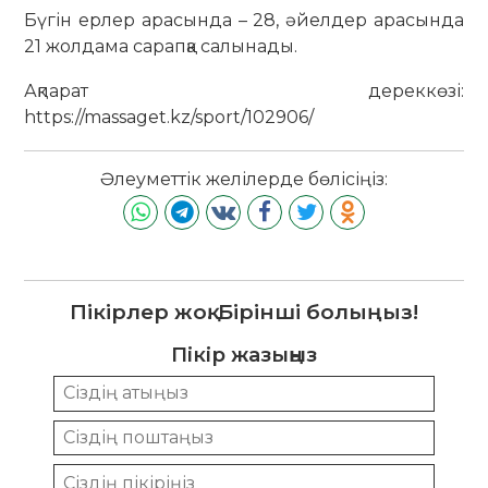
Бүгін ерлер арасында – 28, әйелдер арасында
21 жолдама сарапқа салынады.
Ақпарат дереккөзі:
https://massaget.kz/sport/102906/
Әлеуметтік желілерде бөлісіңіз:
Пікірлер жоқ. Бірінші болыңыз!
Пікір жазыңыз