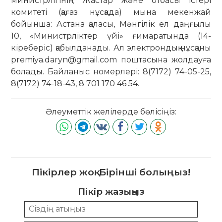
министрлігінің Жастар және отбасы істері
комитеті (қағаз нұсқада) мына мекенжай
бойынша: Астана қаласы, Мәнгілік ел даңғылы
10, «Министрліктер үйі» ғимаратында (14-
кіреберіс) қабылданады. Ал электрондық нұсқаны
premiya.daryn@gmail.com поштасына жолдауға
болады. Байланыс номерлері: 8(7172) 74-05-25,
8(7172) 74-18-43, 8 701 170 46 54.
Әлеуметтік желілерде бөлісіңіз:
Пікірлер жоқ. Бірінші болыңыз!
Пікір жазыңыз