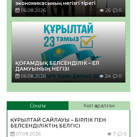
экономикасының негізгі тірегі
06.08.2026
26
0
ҚОҒАМДЫҚ БЕЛСЕНДІЛІК – ЕЛ
ДАМУЫНЫҢ НЕГІЗІ
06.08.2026
24
0
Соңғы
Көп қаралған
ҚҰРЫЛТАЙ САЙЛАУЫ – БІРЛІК ПЕН
БЕЛСЕНДІЛІКТІҢ БЕЛГІСІ
07.08.2026
7
0