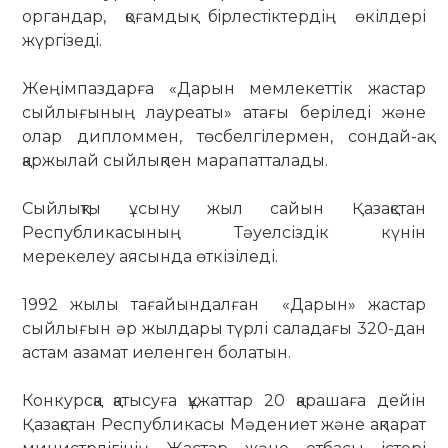
органдар, қоғамдық бiрлестiктердің өкілдері
жүргiзедi.
Жеңімпаздарға «Дарын мемлекеттік жастар
сыйлығының лауреаты» атағы беріледі және
олар дипломмен, төсбелгілермен, сондай-ақ
қаржылай сыйлықпен марапатталады.
Сыйлықты ұсыну жыл сайын Қазақстан
Республикасының Тәуелсіздік күнін
мерекелеу аясында өткізіледі.
1992 жылы тағайындалған «Дарын» жастар
сыйлығын әр жылдары түрлі саладағы 320-дан
астам азамат иеленген болатын.
Конкурсқа қатысуға құжаттар 20 қарашаға дейін
Қазақстан Республикасы Мәдениет және ақпарат