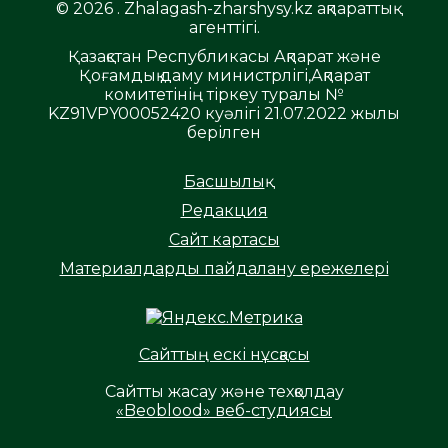
© 2026 . Zhalagash-zharshysy.kz ақпараттық
агенттігі.
Қазақстан Республикасы Ақпарат және
Қоғамдық даму министрлігі,Ақпарат
комитетінің тіркеу туралы №
KZ91VPY00052420 куәлігі 21.07.2022 жылы
берілген
Басшылық
Редакция
Сайт картасы
Материалдарды пайдалану ережелері
Сайттың ескі нұсқасы
Сайтты жасау және техқолдау
«Beoblood» веб-студиясы