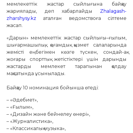
мемлекеттік жастар сыйлығына байқау
жариялады, деп хабарлайды
Zhalagash-
zharshysy.kz
аталған ведомствоға сілтеме
жасап.
«Дарын» мемлекеттік жастар сыйлығы–ғылым,
шығармашылық, қоғамдық қызмет салаларында
жемiстi еңбегімен көзге түскен, сондай-ақ
жоғары спорттық жетістіктері үшін дарынды
жастарды мемлекет тарапынан қолдау
мақсатында ұсынылады.
Байқау 10 номинация бойынша өтеді:
– «Әдебиет»,
– «Ғылым»,
– «Дизайн және бейнелеу өнері»,
– «Журналистика»,
– «Классикалық музыка»,