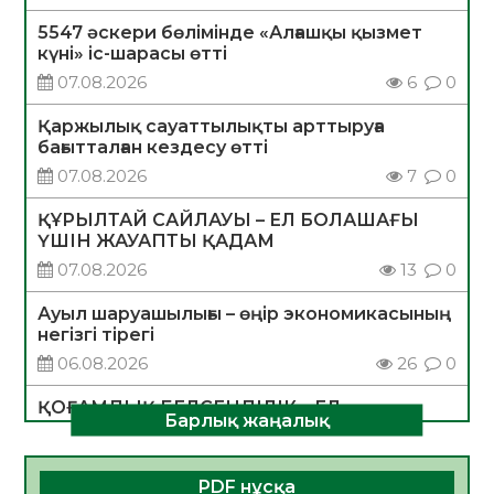
5547 әскери бөлімінде «Алғашқы қызмет
күні» іс-шарасы өтті
07.08.2026
6
0
Қаржылық сауаттылықты арттыруға
бағытталған кездесу өтті
07.08.2026
7
0
ҚҰРЫЛТАЙ САЙЛАУЫ – ЕЛ БОЛАШАҒЫ
ҮШІН ЖАУАПТЫ ҚАДАМ
07.08.2026
13
0
Ауыл шаруашылығы – өңір экономикасының
негізгі тірегі
06.08.2026
26
0
ҚОҒАМДЫҚ БЕЛСЕНДІЛІК – ЕЛ
Барлық жаңалық
ДАМУЫНЫҢ НЕГІЗІ
06.08.2026
24
0
PDF нұсқа