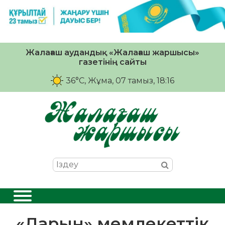
Жалағаш аудандық «Жалағаш жаршысы»
газетінің сайты
36°C
, Жұма, 07 тамыз, 18:16
«Дарын» мемлекеттік