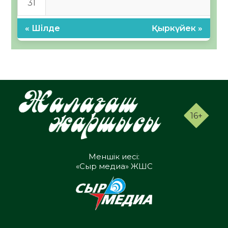
31
« Шілде
Қыркүйек »
16+
Меншік иесі:
«Сыр медиа» ЖШС