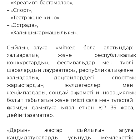
– «Креативті бастамалар»,
– «Спорт»,
– «Театр және кино»,
– «Эстрада»,
– «Халық шығармашылығы».
Сыйлық алуға үміткер бола алатындар:
халықаралық және республикалық
конкурстардың, фестивальдар мен түрлі
шаралардың лауреаттары, республикалық және
халықаралық деңгейлердегі спорттық
жарыстардың жүлдегерлері мен
жеңімпаздары, сондай-ақ қызметі инновациялық
болып табылатын және тиісті сала мен тұтастай
қоғамды дамытуға ықпал еткен ҚР 35 жасқа
дейінгі азаматтар.
«Дарын» жастар сыйлығын алуға
кандидатураларды ұсынуды мемлекеттiк