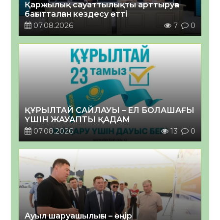
Қаржылық сауаттылықты арттыруға
бағытталған кездесу өтті
07.08.2026
7
0
ҚҰРЫЛТАЙ САЙЛАУЫ – ЕЛ БОЛАШАҒЫ
ҮШІН ЖАУАПТЫ ҚАДАМ
07.08.2026
13
0
Ауыл шаруашылығы – өңір