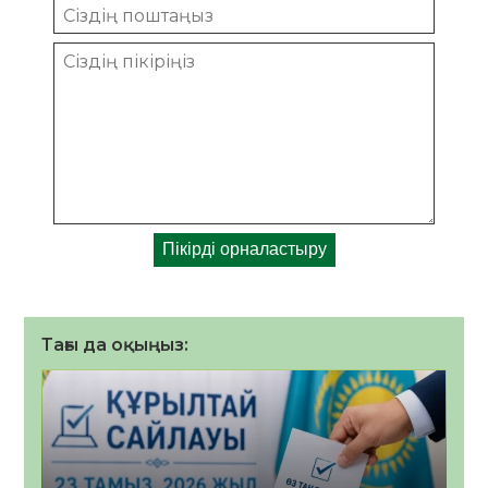
Тағы да оқыңыз: