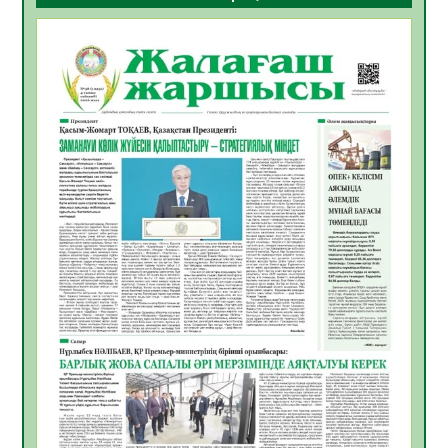
ҚҰРЫЛТАЙ САЙЛАУЫ – БОЛАШАҚҚА
БАСТАР ЖАУАПТЫ ТАҢДАУ
06.08.2026
27
0
Инфекциялық ауруларға қарсы иммундау
жұмыстарының тиімділігі
06.08.2026
28
0
Көкжөтел ауруы туралы
06.08.2026
25
0
АПВ вакцинасы туралы мәлімет
06.08.2026
26
0
Open Air: Қызылорда облысы полиция
департаменті 20 мыңнан астам
көрерменнің қауіпсіздігін қамтамасыз етті
06.08.2026
38
0
ҚЫЗЫЛОРДАДА «САНАЛЫ ҰРПАҚ –
ЖАРҚЫН БОЛАШАҚ» АТТЫ КЕҢЕЙТІЛГЕН