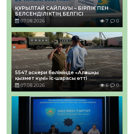
ҚҰРЫЛТАЙ САЙЛАУЫ – БІРЛІК ПЕН
БЕЛСЕНДІЛІКТІҢ БЕЛГІСІ
07.08.2026
7
0
5547 әскери бөлімінде «Алғашқы
қызмет күні» іс-шарасы өтті
07.08.2026
6
0