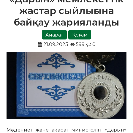
жастар сыйлығына
байқау жарияланды
Ақпарат
Қоғам
21.09.2023
599
0
Мәдениет және ақпарат министрлігі «Дарын»