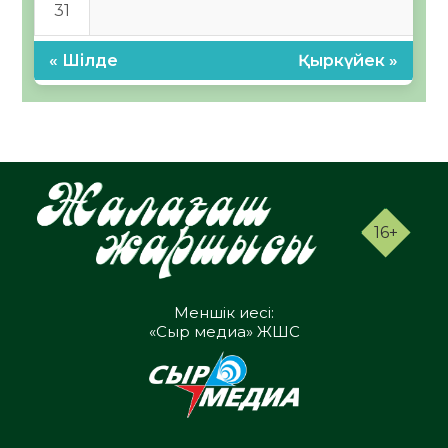
31
« Шілде
Қыркүйек »
16+
Меншік иесі:
«Сыр медиа» ЖШС