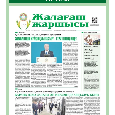
ҚҰРЫЛТАЙ САЙЛАУЫ – БОЛАШАҚҚА
БАСТАР ЖАУАПТЫ ТАҢДАУ
06.08.2026
39
0
Инфекциялық ауруларға қарсы иммундау
жұмыстарының тиімділігі
06.08.2026
41
0
Көкжөтел ауруы туралы
06.08.2026
37
0
АПВ вакцинасы туралы мәлімет
06.08.2026
37
0
Open Air: Қызылорда облысы полиция
департаменті 20 мыңнан астам
көрерменнің қауіпсіздігін қамтамасыз етті
06.08.2026
49
0
ҚЫЗЫЛОРДАДА «САНАЛЫ ҰРПАҚ –
ЖАРҚЫН БОЛАШАҚ» АТТЫ КЕҢЕЙТІЛГЕН