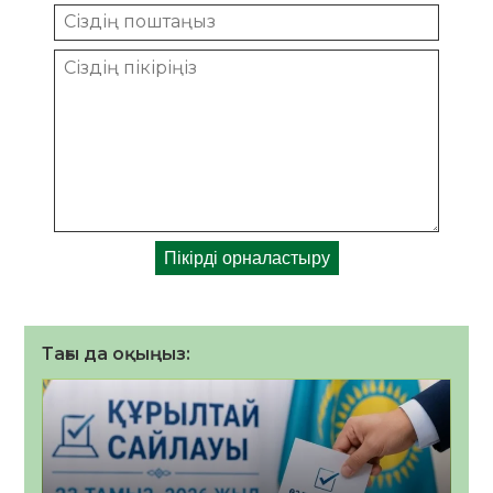
Тағы да оқыңыз: