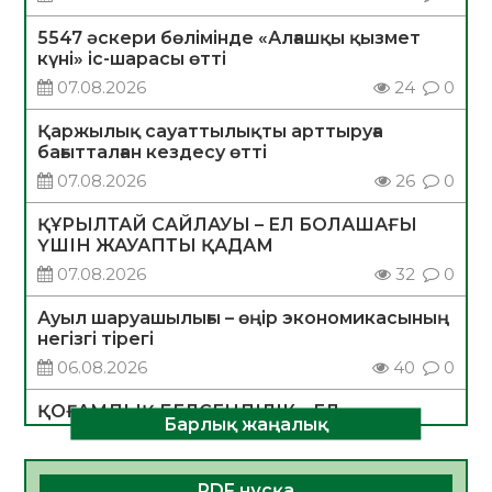
5547 әскери бөлімінде «Алғашқы қызмет
күні» іс-шарасы өтті
07.08.2026
24
0
Қаржылық сауаттылықты арттыруға
бағытталған кездесу өтті
07.08.2026
26
0
ҚҰРЫЛТАЙ САЙЛАУЫ – ЕЛ БОЛАШАҒЫ
ҮШІН ЖАУАПТЫ ҚАДАМ
07.08.2026
32
0
Ауыл шаруашылығы – өңір экономикасының
негізгі тірегі
06.08.2026
40
0
ҚОҒАМДЫҚ БЕЛСЕНДІЛІК – ЕЛ
Барлық жаңалық
ДАМУЫНЫҢ НЕГІЗІ
06.08.2026
37
0
PDF нұсқа