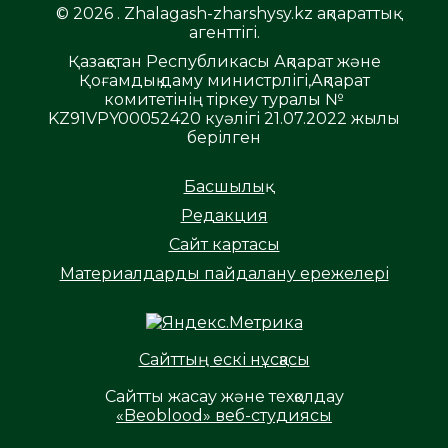
© 2026 . Zhalagash-zharshysy.kz ақпараттық
агенттігі.
Қазақстан Республикасы Ақпарат және
Қоғамдық даму министрлігі,Ақпарат
комитетінің тіркеу туралы №
KZ91VPY00052420 куәлігі 21.07.2022 жылы
берілген
Басшылық
Редакция
Сайт картасы
Материалдарды пайдалану ережелері
Сайттың ескі нұсқасы
Сайтты жасау және техқолдау
«Beoblood» веб-студиясы