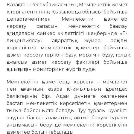
Қазақстан Республикасының Мемлекеттік қызмет
істері агенттігінің Қызылорда облысы бойынша
департаментімен Мемлекеттік қызметтер
көрсету сапасын мемлекеттік бақылау
қағидалары сәйкес өкілеттілігі шеңберінде «Е-
лицензиялау» ақпараттық жүйесі арқылы
көрсетілген мемлекеттік қызметтер бойынша
қызмет көрсету тәртібін бұзу, мерзімін бұзу, толық
құжатсыз қызмет көрсету фактілері бойынша
қашықтықтан мониторинг жүргізілуде.
Мемлекеттік қызметтерді көрсету – мемлекет
пен қоғамның өзара іс-қимылының құрамдас
бөліктерінің бірі. Адам дүниеге келгеннен
бастап мемлекеттік көрсетілетін қызметтермен
тығыз байланыста болады. Туу туралы куәлікті
алудан бастап азаматтың қайтыс болуы туралы
анықтамасын беру де мемлекеттік көрсетілетін
қызметтер болып табылады.