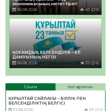
экономикасының негізгі тірегі
06.08.2026
40
0
ҚОҒАМДЫҚ БЕЛСЕНДІЛІК – ЕЛ
ДАМУЫНЫҢ НЕГІЗІ
06.08.2026
37
0
Соңғы
Көп қаралған
ҚҰРЫЛТАЙ САЙЛАУЫ – БІРЛІК ПЕН
БЕЛСЕНДІЛІКТІҢ БЕЛГІСІ
07.08.2026
29
0