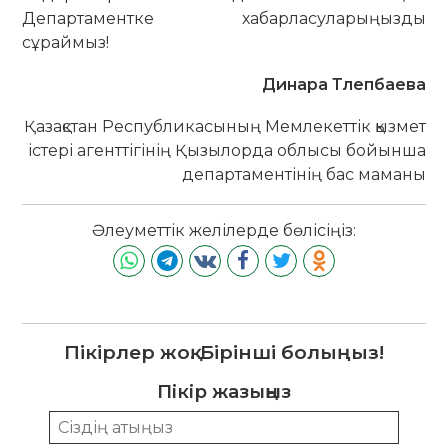
Департаментке хабарласуларыңызды
сұраймыз!
Динара Тлепбаева
Қазақстан Республикасының Мемлекеттік қызмет
істері агенттігінің Қызылорда облысы бойынша
департаментінің бас маманы
Әлеуметтік желілерде бөлісіңіз:
Пікірлер жоқ. Бірінші болыңыз!
Пікір жазыңыз