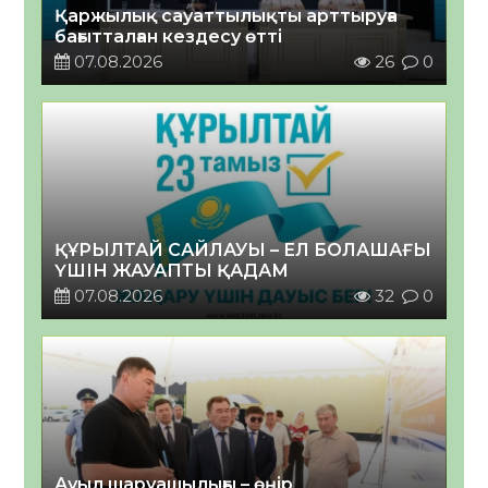
Қаржылық сауаттылықты арттыруға
бағытталған кездесу өтті
07.08.2026
26
0
ҚҰРЫЛТАЙ САЙЛАУЫ – ЕЛ БОЛАШАҒЫ
ҮШІН ЖАУАПТЫ ҚАДАМ
07.08.2026
32
0
Ауыл шаруашылығы – өңір