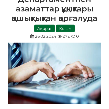
азаматтар құқықтары
қашықтықтан қорғалуда
Ақпарат
Қоғам
26.02.2024
272
0