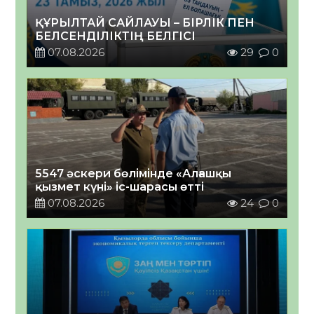
ҚҰРЫЛТАЙ САЙЛАУЫ – БІРЛІК ПЕН
БЕЛСЕНДІЛІКТІҢ БЕЛГІСІ
07.08.2026
29
0
5547 әскери бөлімінде «Алғашқы
қызмет күні» іс-шарасы өтті
07.08.2026
24
0