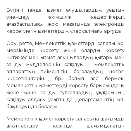
Бүгінгі таңда, қызмет алушылардың уақытын
үнемдеу, әкімшілік кедергілерді,
қағазбастылықты жою мақсатында электронды
көрсетілетін қызметтердің үлес салмағы артуда.
Осы ретте, Мемлекеттік қызметтерді сапалы әрі
мерзімінде көрсету және оларды көрсету
нәтижесімен қызмет алушылардың құқықтары мен
заңды мүдделерінің сақталуы – мемлекеттік
аппараттың тиімділігін бағалаудың негізгі
көрсеткіштерінің брі болып қала бермек.
Мемлекеттік қызметтерді көрсету барысындағы
жеке және заңды тұлғалардың құқықтарының
сақталуы алдағы уақытта да Департаменттің жіті
бақылауында болады.
Мемлекеттік қызмет көрсету сапасына шағымды
қалыптастыру кезінде шағымданатын