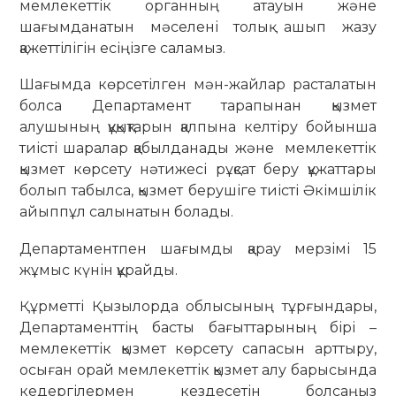
мемлекеттік органның атауын және
шағымданатын мәселені толық ашып жазу
қажеттілігін есіңізге саламыз.
Шағымда көрсетілген мән-жайлар расталатын
болса Департамент тарапынан қызмет
алушының құқықтарын қалпына келтіру бойынша
тиісті шаралар қабылданады және мемлекеттік
қызмет көрсету нәтижесі рұқсат беру құжаттары
болып табылса, қызмет берушіге тиісті Әкімшілік
айыппұл салынатын болады.
Департаментпен шағымды қарау мерзімі 15
жұмыс күнін құрайды.
Құрметті Қызылорда облысының тұрғындары,
Департаменттің басты бағыттарының бірі –
мемлекеттік қызмет көрсету сапасын арттыру,
осыған орай мемлекеттік қызмет алу барысында
кедергілермен кездесетін болсаңыз